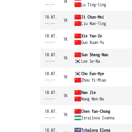
1K
--:--
Lu Ting-ting
18.07.
Ji Chun-Mei
1K
--:--
Liu Wan-Ting
18.07.
Xie Yan-Ze
1K
--:--
Guo Xuan-Yu
18.07.
Sun Sheng-Nan
1K
--:--
Lee Se-Na
18.07.
Cho Eun-Hye
1K
--:--
Zhou Yi-Miao
18.07.
Hao Jie
1K
--:--
Wang Wen-Bo
18.07.
Chen Yan-Chong
1K
--:--
Israilova Ivanna
18.07.
Tchalova Elena