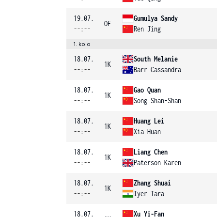
19.07.
Gumulya Sandy
OF
--:--
Ren Jing
1. kolo
18.07.
South Melanie
1K
--:--
Barr Cassandra
18.07.
Gao Quan
1K
--:--
Song Shan-Shan
18.07.
Huang Lei
1K
--:--
Xia Huan
18.07.
Liang Chen
1K
--:--
Paterson Karen
18.07.
Zhang Shuai
1K
--:--
Iyer Tara
18.07.
Xu Yi-Fan