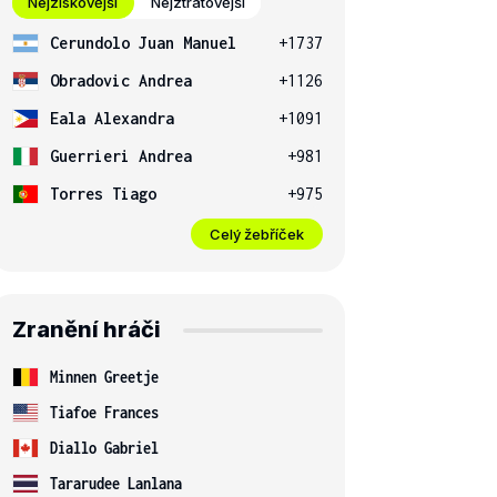
Nejziskovější
Nejztrátovější
Cerundolo Juan Manuel
+1737
Obradovic Andrea
+1126
Eala Alexandra
+1091
Guerrieri Andrea
+981
Torres Tiago
+975
Celý žebříček
Zranění hráči
Minnen Greetje
Tiafoe Frances
Diallo Gabriel
Tararudee Lanlana