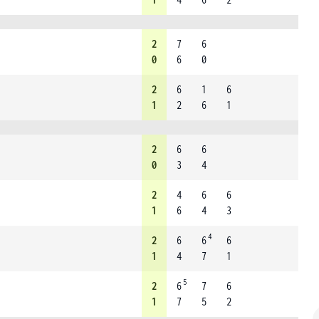
2
7
6
0
6
0
2
6
1
6
1
2
6
1
2
6
6
0
3
4
2
4
6
6
1
6
4
3
4
2
6
6
6
1
4
7
1
5
2
6
7
6
1
7
5
2