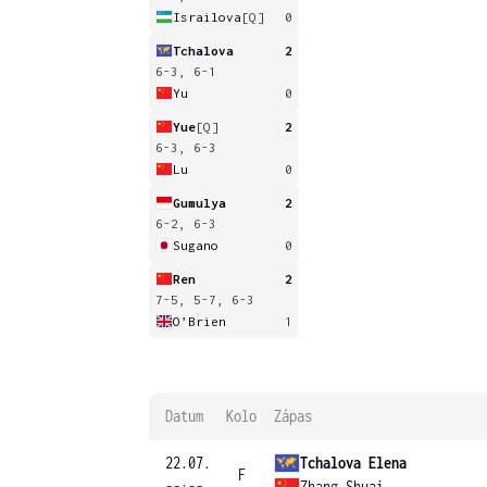
Israilova
[Q]
0
Tchalova
2
6-3, 6-1
Yu
0
Yue
[Q]
2
6-3, 6-3
Lu
0
Gumulya
2
6-2, 6-3
Sugano
0
Ren
2
7-5, 5-7, 6-3
O’Brien
1
Datum
Kolo
Zápas
22.07.
Tchalova Elena
F
--:--
Zhang Shuai