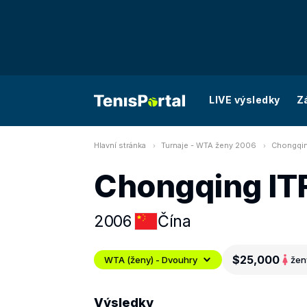
LIVE výsledky
Z
Hlavní stránka
Turnaje - WTA ženy 2006
Chongqin
Chongqing IT
2006
Čína
$25,000
WTA (ženy) - Dvouhry
žen
Výsledky