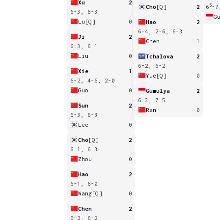
Xu
2
5
Cho
[Q]
2
6
-7
6-3, 6-3
G
Lu
[Q]
0
Hao
2
6-4, 2-6, 6-3
Ji
2
Chen
1
6-3, 6-1
Liu
0
Tchalova
2
6-2, 6-2
Xie
1
Yue
[Q]
0
6-2, 4-6, 2-0
Guo
0
Gumulya
2
6-3, 7-5
Sun
2
Ren
0
6-3, 6-3
Lee
0
Cho
[Q]
2
6-1, 6-3
Zhou
0
Hao
2
6-1, 6-0
Wang
[Q]
0
Chen
2
6-2, 6-2