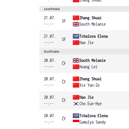
semifinále
21.07.
Zhang Shuai
SF
--:--
South Melanie
21.07.
Tchalova Elena
SF
--:--
Hao Jie
čtvrtfinále
20.07.
South Melanie
ČF
--:--
Huang Lei
20.07.
Zhang Shuai
ČF
--:--
Xie Yan-Ze
20.07.
Hao Jie
ČF
--:--
Cho Eun-Hye
20.07.
Tchalova Elena
ČF
--:--
Gumulya Sandy