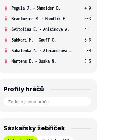
Pegula J.
-
Shnaider D.
4-0
Brantmeier R.
-
Mandlik E.
0-3
Svitolina E.
-
Anisimova A.
4-1
Sakkari M.
-
Gauff C.
5-6
Sabalenka A.
-
Alexandrova E.
5-4
Mertens E.
-
Osaka N.
3-5
Profily hráčů
Sázkařský žebříček