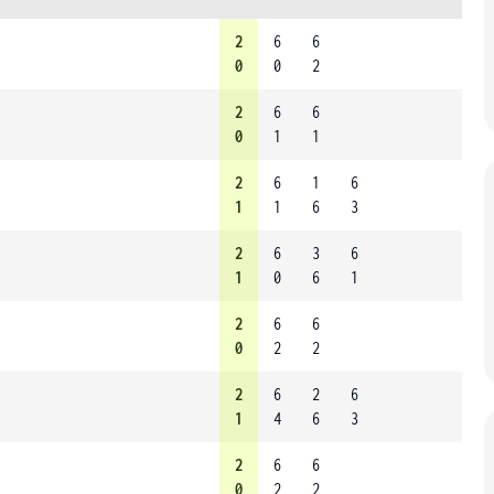
2
6
6
0
0
2
2
6
6
0
1
1
2
6
1
6
1
1
6
3
2
6
3
6
1
0
6
1
2
6
6
0
2
2
2
6
2
6
1
4
6
3
2
6
6
0
2
2