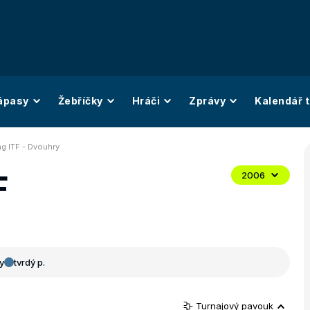
ápasy
Žebříčky
Hráči
Zprávy
Kalendář t
g ITF - Dvouhry
F
2006
y
tvrdý p.
Turnajový pavouk