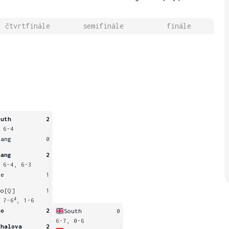
čtvrtfinále
semifinále
finále
outh
2
 6-4
uang
0
hang
2
 6-4, 6-3
ie
1
ho
[Q]
1
4
 7-6
, 1-6
ao
2
South
0
6-7, 0-6
chalova
2