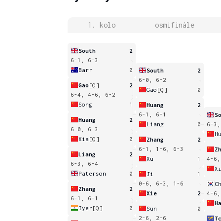
1. kolo
osmifinále
South
2
6-1, 6-3
Barr
0
South
2
6-0, 6-2
Gao
[Q]
2
Gao
[Q]
0
6-4, 4-6, 6-2
Song
1
Huang
2
6-1, 6-1
S
Huang
2
Liang
0
6-3,
6-0, 6-3
H
Xia
[Q]
0
Zhang
2
6-1, 1-6, 6-3
Z
Liang
2
Xu
1
4-6,
6-3, 6-4
X
Paterson
0
Ji
1
0-6, 6-3, 1-6
C
Zhang
2
Xie
2
4-6,
6-1, 6-1
H
Iyer
[Q]
0
Sun
0
2-6, 2-6
T