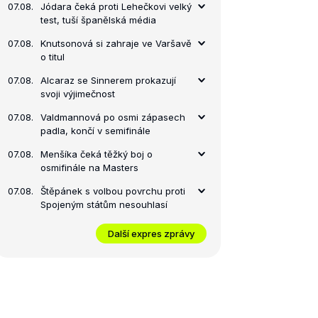
07.08.
Jódara čeká proti Lehečkovi velký
test, tuší španělská média
07.08.
Knutsonová si zahraje ve Varšavě
o titul
07.08.
Alcaraz se Sinnerem prokazují
svoji výjimečnost
07.08.
Valdmannová po osmi zápasech
padla, končí v semifinále
07.08.
Menšíka čeká těžký boj o
osmifinále na Masters
07.08.
Štěpánek s volbou povrchu proti
Spojeným státům nesouhlasí
Další expres zprávy