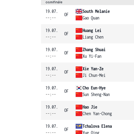
osmifinále
19.07.
South Melanie
OF
--:--
Gao Quan
19.07.
Huang Lei
OF
--:--
Liang Chen
19.07.
Zhang Shuai
OF
--:--
Xu Yi-Fan
19.07.
Xie Yan-Ze
OF
--:--
Ji Chun-Mei
19.07.
Cho Eun-Hye
OF
--:--
Sun Sheng-Nan
19.07.
Hao Jie
OF
--:--
Chen Yan-Chong
19.07.
Tchalova Elena
OF
--:--
Yue Qing