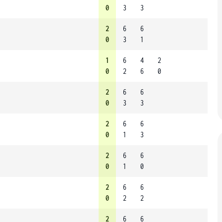
0
3
3
2
6
6
0
3
1
1
6
4
2
0
2
6
0
2
6
6
0
3
3
2
6
6
0
1
3
2
6
6
0
1
0
2
6
6
0
2
2
2
6
6