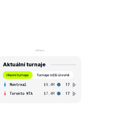
Aktuální turnaje
Hlavní turnaje
Turnaje nižší úrovně
Montreal
$9.4M
17
Toronto WTA
$7.4M
17