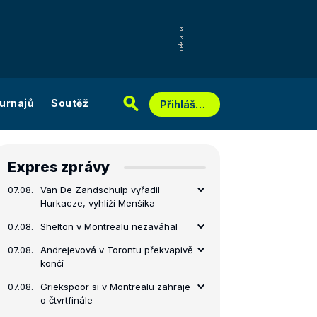
urnajů
Soutěž
Přihlášení
Expres zprávy
07.08.
Van De Zandschulp vyřadil
Hurkacze, vyhlíží Menšíka
07.08.
Shelton v Montrealu nezaváhal
07.08.
Andrejevová v Torontu překvapivě
končí
07.08.
Griekspoor si v Montrealu zahraje
o čtvrtfinále