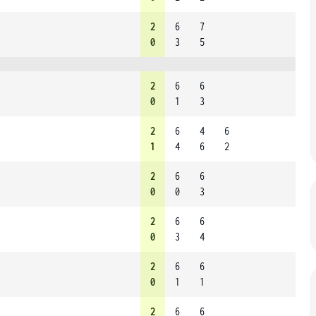
2
6
7
0
3
5
2
6
6
0
1
3
2
6
4
6
1
4
6
2
2
6
6
0
0
3
2
6
6
0
3
4
2
6
6
0
1
1
2
6
6