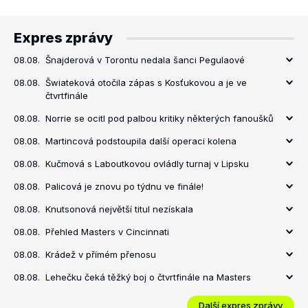
Expres zprávy
08.08.
Šnajderová v Torontu nedala šanci Pegulaové
08.08.
Šwiateková otočila zápas s Kosťukovou a je ve
čtvrtfinále
08.08.
Norrie se ocitl pod palbou kritiky některých fanoušků
08.08.
Martincová podstoupila další operaci kolena
08.08.
Kučmová s Laboutkovou ovládly turnaj v Lipsku
08.08.
Palicová je znovu po týdnu ve finále!
08.08.
Knutsonová největší titul nezískala
08.08.
Přehled Masters v Cincinnati
08.08.
Krádež v přímém přenosu
08.08.
Lehečku čeká těžký boj o čtvrtfinále na Masters
Další expres zprávy