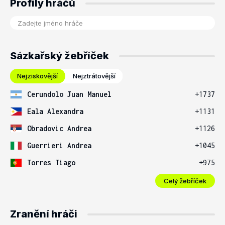
Profily hráčů
Sázkařský žebříček
Nejziskovější
Nejztrátovější
Cerundolo Juan Manuel
+1737
Eala Alexandra
+1131
Obradovic Andrea
+1126
Guerrieri Andrea
+1045
Torres Tiago
+975
Celý žebříček
Zranění hráči