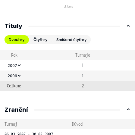
Tituly
Dvouhry
Čtyřhry
Smíšené čtyřhry
Rok
Turnaje
1
2007
1
2006
Celkem:
2
Zranění
Turnaj
Důvod
06.03.2007 - 30.03.2007