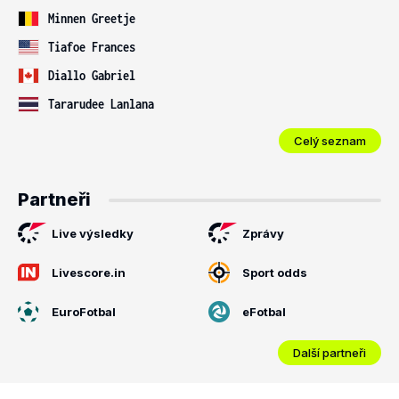
Minnen Greetje
Tiafoe Frances
Diallo Gabriel
Tararudee Lanlana
Celý seznam
Partneři
Live výsledky
Zprávy
Livescore.in
Sport odds
EuroFotbal
eFotbal
Další partneři