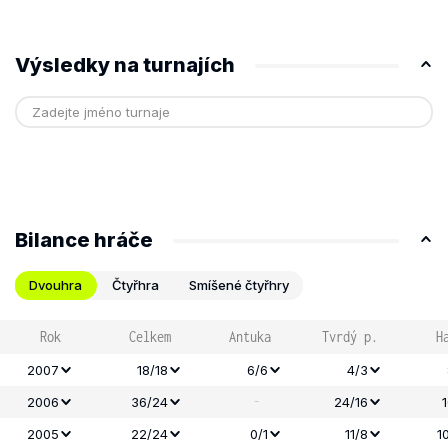
Výsledky na turnajích
Bilance hráče
Dvouhra
Čtyřhra
Smíšené čtyřhry
Rok
Celkem
Antuka
Tvrdý p.
H
2007
18/18
6/6
4/3
-
2006
36/24
24/16
2005
22/24
0/1
11/8
1