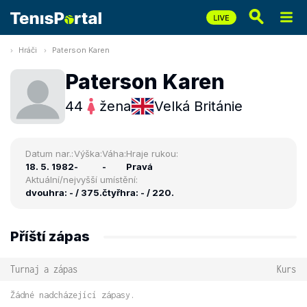
Hráči
Paterson Karen
Paterson Karen
44
žena
Velká Británie
Datum nar.:
Výška:
Váha:
Hraje rukou:
18. 5. 1982
-
-
Pravá
Aktuální/nejvyšší umístění:
dvouhra: - / 375.
čtyřhra: - / 220.
Příští zápas
Turnaj a zápas
Kurs
Žádné nadcházející zápasy.