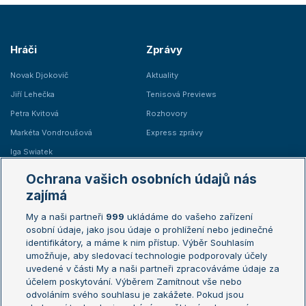
Hráči
Zprávy
Novak Djokovič
Aktuality
Jiří Lehečka
Tenisová Previews
Petra Kvitová
Rozhovory
Markéta Vondroušová
Express zprávy
Iga Swiatek
Marie Bouzková
Ochrana vašich osobních údajů nás
Žebříčky
Kalendář turnajů
zajímá
My a naši partneři
999
ukládáme do vašeho zařízení
Žebříček ATP (muži)
Australian Open
osobní údaje, jako jsou údaje o prohlížení nebo jedinečné
Žebříček WTA (ženy)
French Open
identifikátory, a máme k nim přístup. Výběr Souhlasím
umožňuje, aby sledovací technologie podporovaly účely
Sázkařský žebříček
Wimbledon
uvedené v části My a naši partneři zpracováváme údaje za
US Open
účelem poskytování. Výběrem Zamítnout vše nebo
odvoláním svého souhlasu je zakážete. Pokud jsou
Turnaj mistrů