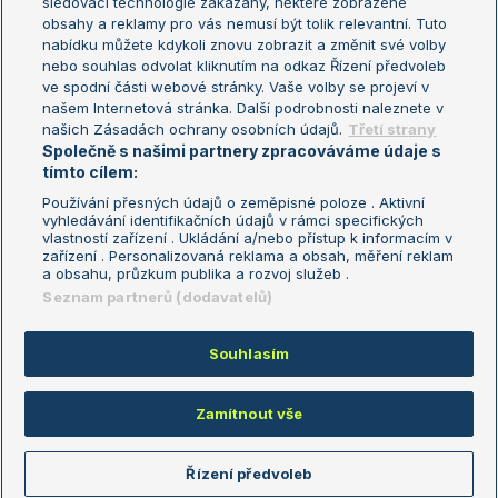
sledovací technologie zakázány, některé zobrazené
Turnaj mistryň
obsahy a reklamy pro vás nemusí být tolik relevantní. Tuto
Aktualní trendy
nabídku můžete kdykoli znovu zobrazit a změnit své volby
nebo souhlas odvolat kliknutím na odkaz Řízení předvoleb
ve spodní části webové stránky. Vaše volby se projeví v
Fotbalové přestupy
našem Internetová stránka. Další podrobnosti naleznete v
Livesport Daily
našich Zásadách ochrany osobních údajů.
Třetí strany
Společně s našimi partnery zpracováváme údaje s
LS Prague Open
tímto cílem:
Používání přesných údajů o zeměpisné poloze . Aktivní
vyhledávání identifikačních údajů v rámci specifických
vlastností zařízení . Ukládání a/nebo přístup k informacím v
Podmínky užití
Nastavení soukromí
zařízení . Personalizovaná reklama a obsah, měření reklam
GDPR a žurnalistika
Reklama
a obsahu, průzkum publika a rozvoj služeb .
Informace o zpracování osobních
Kontakt
Seznam partnerů (dodavatelů)
údajů
Tiráž
Souhlasím
Copyright © 2008-2026 TenisPortal.cz. Využíváme zpravodajství ČTK.
Zamítnout vše
Řízení předvoleb