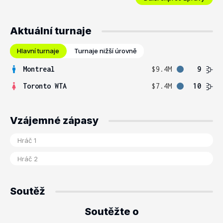
Aktuální turnaje
Hlavní turnaje
Turnaje nižší úrovně
Montreal
$9.4M
9
Toronto WTA
$7.4M
10
Vzájemné zápasy
Soutěž
Soutěžte o