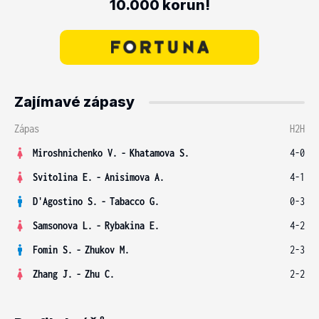
10.000 korun!
Zajímavé zápasy
Zápas
H2H
Miroshnichenko V.
-
Khatamova S.
4-0
Svitolina E.
-
Anisimova A.
4-1
D'Agostino S.
-
Tabacco G.
0-3
Samsonova L.
-
Rybakina E.
4-2
Fomin S.
-
Zhukov M.
2-3
Zhang J.
-
Zhu C.
2-2