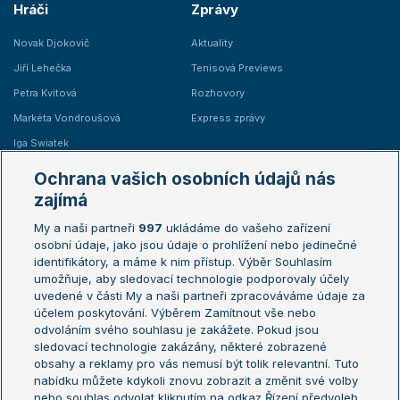
Hráči
Zprávy
Novak Djokovič
Aktuality
Jiří Lehečka
Tenisová Previews
Petra Kvitová
Rozhovory
Markéta Vondroušová
Express zprávy
Iga Swiatek
Marie Bouzková
Ochrana vašich osobních údajů nás
Žebříčky
Kalendář turnajů
zajímá
My a naši partneři
997
ukládáme do vašeho zařízení
Žebříček ATP (muži)
Australian Open
osobní údaje, jako jsou údaje o prohlížení nebo jedinečné
Žebříček WTA (ženy)
French Open
identifikátory, a máme k nim přístup. Výběr Souhlasím
umožňuje, aby sledovací technologie podporovaly účely
Sázkařský žebříček
Wimbledon
uvedené v části My a naši partneři zpracováváme údaje za
US Open
účelem poskytování. Výběrem Zamítnout vše nebo
odvoláním svého souhlasu je zakážete. Pokud jsou
Turnaj mistrů
sledovací technologie zakázány, některé zobrazené
Turnaj mistryň
obsahy a reklamy pro vás nemusí být tolik relevantní. Tuto
Aktualní trendy
nabídku můžete kdykoli znovu zobrazit a změnit své volby
nebo souhlas odvolat kliknutím na odkaz Řízení předvoleb