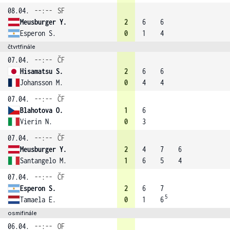
08.04.
--:--
SF
Meusburger Y.
2
6
6
Esperon S.
0
1
4
čtvrtfinále
07.04.
--:--
ČF
Hisamatsu S.
2
6
6
Johansson M.
0
4
4
07.04.
--:--
ČF
Blahotova O.
1
6
Vierin N.
0
3
07.04.
--:--
ČF
Meusburger Y.
2
4
7
6
Santangelo M.
1
6
5
4
07.04.
--:--
ČF
Esperon S.
2
6
7
5
Tamaela E.
0
1
6
osmifinále
06.04.
--:--
OF