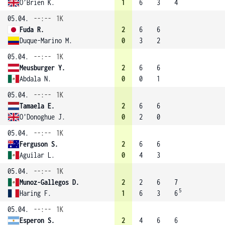
O’Brien K.
1
6
3
4
05.04.
--:--
1K
Fuda R.
2
6
6
Duque-Marino M.
0
3
2
05.04.
--:--
1K
Meusburger Y.
2
6
6
Abdala N.
0
0
1
05.04.
--:--
1K
Tamaela E.
2
6
6
O'Donoghue J.
0
2
0
05.04.
--:--
1K
Ferguson S.
2
6
6
Aguilar L.
0
4
3
05.04.
--:--
1K
Munoz-Gallegos D.
2
2
6
7
5
Haring F.
1
6
3
6
05.04.
--:--
1K
Esperon S.
2
4
6
6