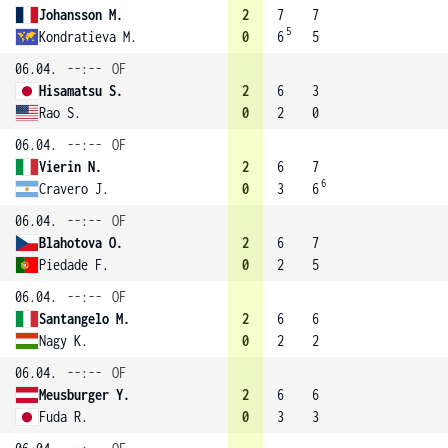
Johansson M.
2
7
7
5
Kondratieva M.
0
6
5
06.04.
--:--
OF
Hisamatsu S.
2
6
3
Rao S.
0
2
0
06.04.
--:--
OF
Vierin N.
2
6
7
6
Cravero J.
0
3
6
06.04.
--:--
OF
Blahotova O.
2
6
7
Piedade F.
0
2
5
06.04.
--:--
OF
Santangelo M.
2
6
6
Nagy K.
0
2
2
06.04.
--:--
OF
Meusburger Y.
2
6
6
Fuda R.
0
3
3