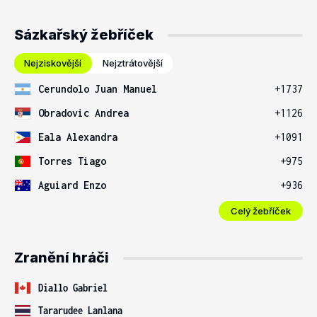
Sázkařský žebříček
Nejziskovější
Nejztrátovější
Cerundolo Juan Manuel
+1737
Obradovic Andrea
+1126
Eala Alexandra
+1091
Torres Tiago
+975
Aguiard Enzo
+936
Celý žebříček
Zranění hráči
Diallo Gabriel
Tararudee Lanlana