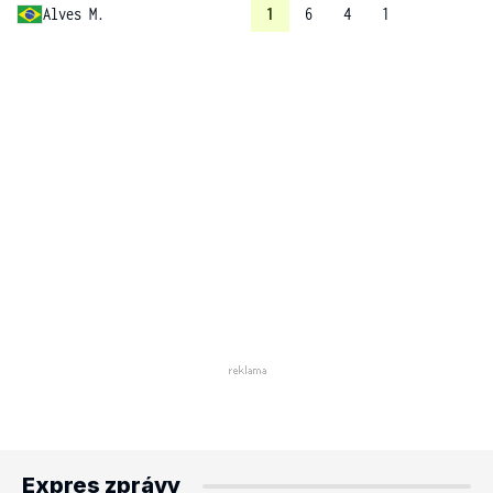
Alves M.
1
6
4
1
Expres zprávy