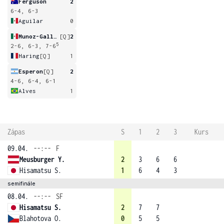
Ferguson
2
6-4, 6-3
Aguilar
0
Munoz-Gallegos
[Q]
2
5
2-6, 6-3, 7-6
Haring
[Q]
1
Esperon
[Q]
2
4-6, 6-4, 6-1
Alves
1
Zápas
S
1
2
3
Kurs
09.04.
--:--
F
Meusburger Y.
2
3
6
6
Hisamatsu S.
1
6
4
3
semifinále
08.04.
--:--
SF
Hisamatsu S.
2
7
7
Blahotova O.
0
5
5