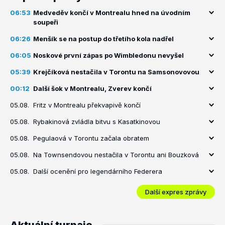
06:53
Medveděv končí v Montrealu hned na úvodním
soupeři
06:26
Menšík se na postup do třetího kola nadřel
06:05
Noskové první zápas po Wimbledonu nevyšel
05:39
Krejčíková nestačila v Torontu na Samsonovovou
00:12
Další šok v Montrealu, Zverev končí
05.08.
Fritz v Montrealu překvapivě končí
05.08.
Rybakinová zvládla bitvu s Kasatkinovou
05.08.
Pegulaová v Torontu začala obratem
05.08.
Na Townsendovou nestačila v Torontu ani Bouzková
05.08.
Další ocenění pro legendárního Federera
Další expres zprávy