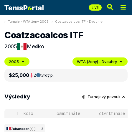
Turnaje - WTA ženy 2005
Coatzacoalcos ITF - Dvouhry
Coatzacoalcos ITF
2005
Mexiko
2005
WTA (ženy) - Dvouhry
$25,000
Ž
tvrdý p.
Výsledky
Turnajový pavouk
1. kolo
osmifinále
čtvrtfinále
Johansson
[Q]
2