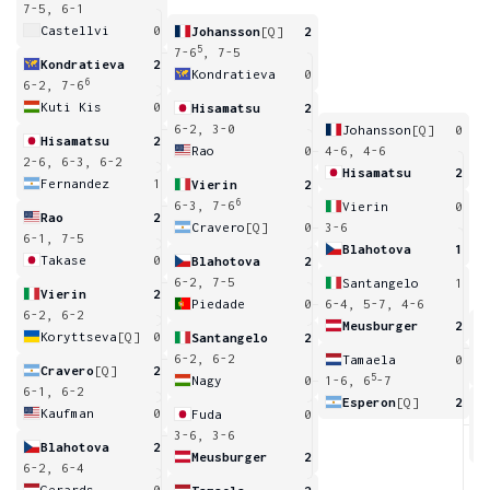
7-5, 6-1
Castellvi
0
Johansson
[Q]
2
5
7-6
, 7-5
Kondratieva
2
Kondratieva
0
6
6-2, 7-6
Kuti Kis
0
Hisamatsu
2
6-2, 3-0
Johansson
[Q]
0
Hisamatsu
2
Rao
0
4-6, 4-6
2-6, 6-3, 6-2
Hisamatsu
2
Fernandez
1
Vierin
2
6
6-3, 7-6
Vierin
0
Rao
2
Cravero
[Q]
0
3-6
6-1, 7-5
Blahotova
1
Takase
0
Blahotova
2
6-2, 7-5
Santangelo
1
Vierin
2
Piedade
0
6-4, 5-7, 4-6
6-2, 6-2
Meusburger
2
Koryttseva
[Q]
0
Santangelo
2
7
6-2, 6-2
Tamaela
0
Cravero
[Q]
2
5
Nagy
0
1-6, 6
-7
6-1, 6-2
Esperon
[Q]
2
Kaufman
0
Fuda
0
6
3-6, 3-6
Blahotova
2
Meusburger
2
6-2, 6-4
Gerards
0