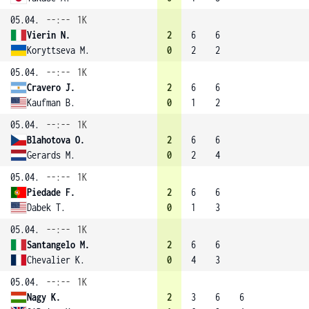
05.04.
--:--
1K
Vierin N.
2
6
6
Koryttseva M.
0
2
2
05.04.
--:--
1K
Cravero J.
2
6
6
Kaufman B.
0
1
2
05.04.
--:--
1K
Blahotova O.
2
6
6
Gerards M.
0
2
4
05.04.
--:--
1K
Piedade F.
2
6
6
Dabek T.
0
1
3
05.04.
--:--
1K
Santangelo M.
2
6
6
Chevalier K.
0
4
3
05.04.
--:--
1K
Nagy K.
2
3
6
6