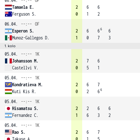
06.04.
--:--
OF
Tamaela E.
2
6
6
Ferguson S.
0
1
2
06.04.
--:--
OF
6
Esperon S.
2
6
6
6
Munoz-Gallegos D.
1
0
7
3
1. kolo
05.04.
--:--
1K
Johansson M.
2
7
6
Castellvi V.
0
5
1
05.04.
--:--
1K
Kondratieva M.
2
6
7
6
Kuti Kis R.
0
2
6
05.04.
--:--
1K
Hisamatsu S.
2
2
6
6
Fernandez C.
1
6
3
2
05.04.
--:--
1K
Rao S.
2
6
7
Takase A.
0
1
5