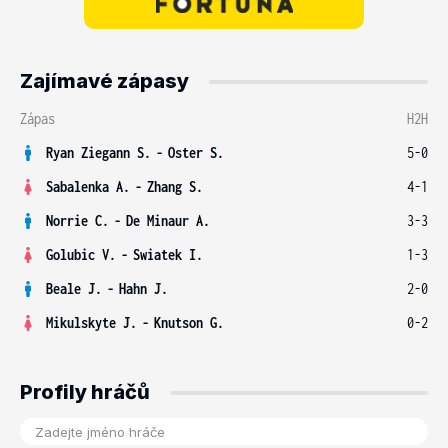
Zajímavé zápasy
Zápas
H2H
Ryan Ziegann S.
-
Oster S.
5-0
Sabalenka A.
-
Zhang S.
4-1
Norrie C.
-
De Minaur A.
3-3
Golubic V.
-
Swiatek I.
1-3
Beale J.
-
Hahn J.
2-0
Mikulskyte J.
-
Knutson G.
0-2
Profily hráčů