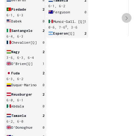
Tamaela
2
6-1, 6-2
Piedade
2
Ferguson
0
6-1, 6-3
Dabek
0
Munoz-Gallegos
[Q]
1
6
0-6, 7-6
, 3-6
Santangelo
2
Esperon
[Q]
2
6-4, 6-3
Chevalier
[Q]
0
Nagy
2
3-6, 6-3, 6-4
O’Brien
[Q]
1
Fuda
2
6-3, 6-2
Duque-Marino
0
Meusburger
2
6-0, 6-1
Abdala
0
Tamaela
2
6-2, 6-0
O'Donoghue
0