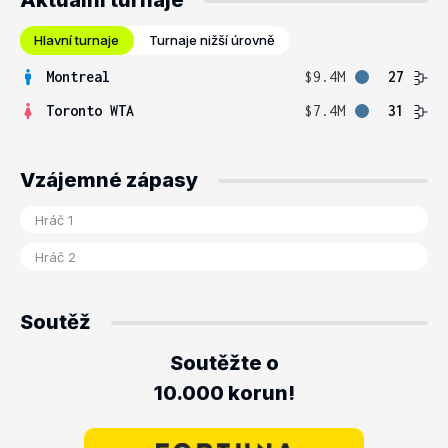
Aktuální turnaje
Hlavní turnaje
Turnaje nižší úrovně
Montreal
$9.4M
27
Toronto WTA
$7.4M
31
Vzájemné zápasy
Soutěž
Soutěžte o
10.000 korun!