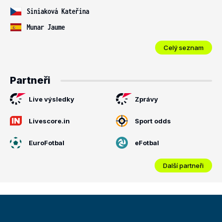
Siniaková Kateřina
Munar Jaume
Celý seznam
Partneři
Live výsledky
Zprávy
Livescore.in
Sport odds
EuroFotbal
eFotbal
Další partneři