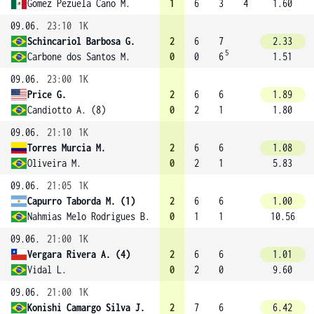
Gomez Pezuela Cano M.
1
6
3
4
1.60
09.06.
23:10
1K
Schincariol Barbosa G.
2
6
7
2.33
5
Carbone dos Santos M.
0
0
6
1.51
09.06.
23:00
1K
Price G.
2
6
6
1.89
Candiotto A. (8)
0
2
1
1.80
09.06.
21:10
1K
Torres Murcia M.
2
6
6
1.08
Oliveira M.
0
2
1
5.83
09.06.
21:05
1K
Capurro Taborda M. (1)
2
6
6
1.00
Nahmias Melo Rodrigues B.
0
1
1
10.56
09.06.
21:00
1K
Vergara Rivera A. (4)
2
6
6
1.01
Vidal L.
0
2
0
9.60
09.06.
21:00
1K
Konishi Camargo Silva J.
2
7
6
6.42