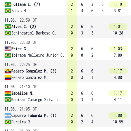
Fullana L. (7)
2
6
3
6
1.19
Souza M.
1
4
6
3
3.81
11.06.
22:50
OF
Alves C. (2)
2
6
6
1.01
Schincariol Barbosa G.
0
3
3
10.28
11.06.
22:30
OF
Price G.
2
6
6
1.03
Ibiraba Melleiro Junior C.
0
0
2
7.89
11.06.
22:25
OF
Reasco Gonzalez M. (3)
2
6
6
1.17
Herazo Gonzalez M.
0
3
1
4.08
11.06.
21:10
OF
Zeballos N.
2
6
6
1.17
Konishi Camargo Silva J.
0
3
1
4.11
11.06.
21:05
OF
Capurro Taborda M. (1)
2
6
6
1.00
Pereira R.
0
2
4
10.55