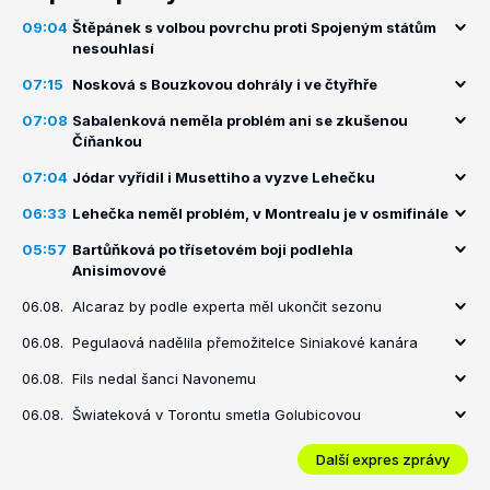
09:04
Štěpánek s volbou povrchu proti Spojeným státům
nesouhlasí
07:15
Nosková s Bouzkovou dohrály i ve čtyřhře
07:08
Sabalenková neměla problém ani se zkušenou
Číňankou
07:04
Jódar vyřídil i Musettiho a vyzve Lehečku
06:33
Lehečka neměl problém, v Montrealu je v osmifinále
05:57
Bartůňková po třísetovém boji podlehla
Anisimovové
06.08.
Alcaraz by podle experta měl ukončit sezonu
06.08.
Pegulaová nadělila přemožitelce Siniakové kanára
06.08.
Fils nedal šanci Navonemu
06.08.
Šwiateková v Torontu smetla Golubicovou
Další expres zprávy