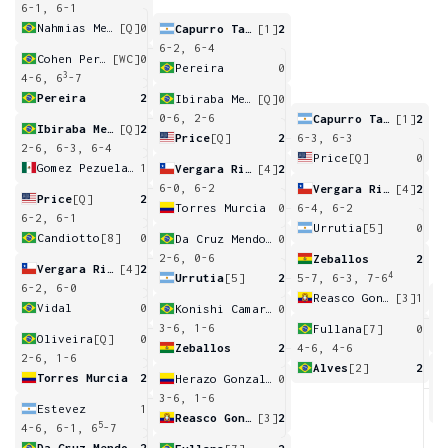
6-1, 6-1
Nahmias Melo Rodrigues
[Q]
0
Capurro Taborda
[1]
2
6-2, 6-4
Cohen Perovani
[WC]
0
Pereira
0
3
4-6, 6
-7
Pereira
2
Ibiraba Melleiro Junior
[Q]
0
0-6, 2-6
Capurro Taborda
[1]
2
Ibiraba Melleiro Junior
[Q]
2
Price
[Q]
2
6-3, 6-3
2-6, 6-3, 6-4
Price
[Q]
0
Gomez Pezuela Cano
1
Vergara Rivera
[4]
2
6-0, 6-2
Vergara Rivera
[4]
2
Price
[Q]
2
Torres Murcia
0
6-4, 6-2
6-2, 6-1
Urrutia
[5]
0
Candiotto
[8]
0
Da Cruz Mendonca
0
2-6, 0-6
Zeballos
2
Vergara Rivera
[4]
2
4
Urrutia
[5]
2
5-7, 6-3, 7-6
6-2, 6-0
Reasco Gonzalez
[3]
1
Vidal
0
Konishi Camargo Silva
0
3
3-6, 1-6
Fullana
[7]
0
Oliveira
[Q]
0
Zeballos
2
4-6, 4-6
2-6, 1-6
Alves
[2]
2
Torres Murcia
2
Herazo Gonzalez
0
4
3-6, 1-6
Estevez
1
Reasco Gonzalez
[3]
2
5
4-6, 6-1, 6
-7
Da Cruz Mendonca
2