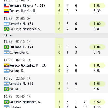
11.06.
21:00
OF
Vergara Rivera A. (4)
2
6
6
1.07
Torres Murcia M.
0
0
2
6.39
11.06.
21:00
OF
Urrutia M. (5)
2
6
6
1.00
Da Cruz Mendonca S.
0
2
0
9.81
1. kolo
11.06.
01:10
1K
Fullana L. (7)
2
6
6
1.06
Di Genova C.
0
1
3
6.78
11.06.
00:10
1K
Reasco Gonzalez M. (3)
2
6
6
1.03
Markus C.
0
0
0
8.07
10.06.
22:50
1K
Urrutia M. (5)
2
6
6
1.03
Badia L.
0
0
1
8.61
10.06.
22:40
1K
Da Cruz Mendonca S.
2
6
1
7
4.50
5
Estevez J.
1
4
6
6
1.15