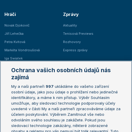
Hráči
Zprávy
Novak Djokovič
Aktuality
Jiří Lehečka
Tenisová Previews
Petra Kvitová
Rozhovory
Markéta Vondroušová
Express zprávy
Iga Swiatek
Marie Bouzková
Ochrana vašich osobních údajů nás
Žebříčky
Kalendář turnajů
zajímá
My a naši partneři
997
ukládáme do vašeho zařízení
Žebříček ATP (muži)
Australian Open
osobní údaje, jako jsou údaje o prohlížení nebo jedinečné
Žebříček WTA (ženy)
French Open
identifikátory, a máme k nim přístup. Výběr Souhlasím
umožňuje, aby sledovací technologie podporovaly účely
Sázkařský žebříček
Wimbledon
uvedené v části My a naši partneři zpracováváme údaje za
US Open
účelem poskytování. Výběrem Zamítnout vše nebo
odvoláním svého souhlasu je zakážete. Pokud jsou
Turnaj mistrů
sledovací technologie zakázány, některé zobrazené
Turnaj mistryň
obsahy a reklamy pro vás nemusí být tolik relevantní. Tuto