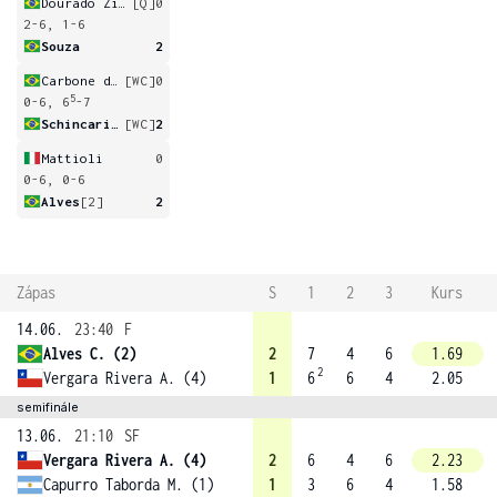
Dourado Zimermman
[Q]
0
2-6, 1-6
Souza
2
Carbone dos Santos
[WC]
0
5
0-6, 6
-7
Schincariol Barbosa
[WC]
2
Mattioli
0
0-6, 0-6
Alves
[2]
2
Zápas
S
1
2
3
Kurs
14.06.
23:40
F
Alves C. (2)
2
7
4
6
1.69
2
Vergara Rivera A. (4)
1
6
6
4
2.05
semifinále
13.06.
21:10
SF
Vergara Rivera A. (4)
2
6
4
6
2.23
Capurro Taborda M. (1)
1
3
6
4
1.58