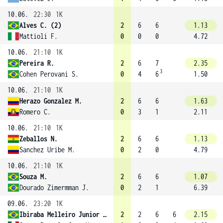
10.06.
22:30
1K
Alves C. (2)
2
6
6
1.13
Mattioli F.
0
0
0
4.72
10.06.
21:10
1K
Pereira R.
2
6
7
2.35
3
Cohen Perovani S.
0
4
6
1.50
10.06.
21:10
1K
Herazo Gonzalez M.
2
6
6
1.63
Romero C.
0
3
1
2.11
10.06.
21:10
1K
Zeballos N.
2
6
6
1.13
Sanchez Uribe M.
0
2
0
4.79
10.06.
21:10
1K
Souza M.
2
6
6
1.07
Dourado Zimermman J.
0
2
1
6.39
09.06.
23:20
1K
Ibiraba Melleiro Junior C.
2
2
6
6
2.15