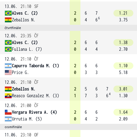
13.06.
21:10
SF
Alves C. (2)
2
6
7
1.21
6
Zeballos N.
0
4
6
3.75
čtvrtfinále
12.06.
23:35
ČF
Alves C. (2)
2
6
6
1.38
Fullana L. (7)
0
4
4
2.70
12.06.
21:10
ČF
Capurro Taborda M. (1)
2
6
6
1.10
Price G.
0
3
3
5.18
12.06.
21:10
ČF
Zeballos N.
2
5
6
7
3.01
4
Reasco Gonzalez M. (3)
1
7
3
6
1.30
12.06.
21:00
ČF
Vergara Rivera A. (4)
2
6
6
1.64
Urrutia M. (5)
0
4
2
2.09
osmifinále
11.06.
23:10
OF