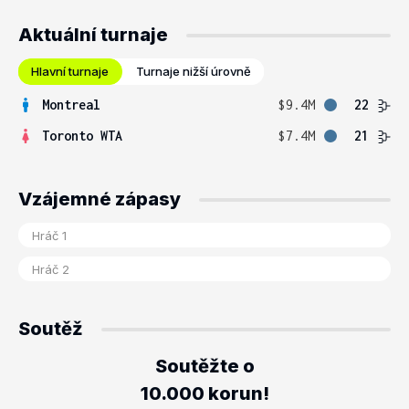
Aktuální turnaje
Hlavní turnaje
Turnaje nižší úrovně
Montreal
$9.4M
22
Toronto WTA
$7.4M
21
Vzájemné zápasy
Soutěž
Soutěžte o
10.000 korun!