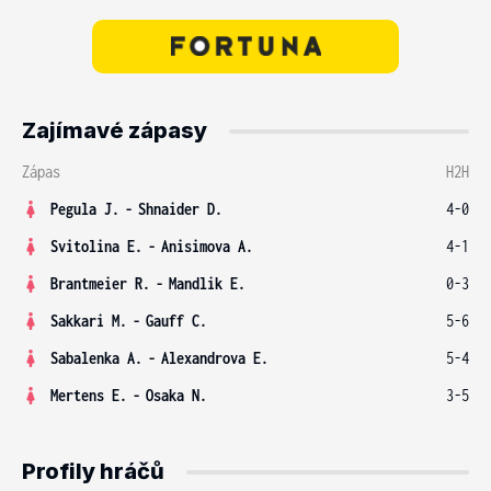
Zajímavé zápasy
Zápas
H2H
Pegula J.
-
Shnaider D.
4-0
Svitolina E.
-
Anisimova A.
4-1
Brantmeier R.
-
Mandlik E.
0-3
Sakkari M.
-
Gauff C.
5-6
Sabalenka A.
-
Alexandrova E.
5-4
Mertens E.
-
Osaka N.
3-5
Profily hráčů