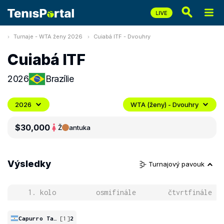
Turnaje - WTA ženy 2026
Cuiabá ITF - Dvouhry
Cuiabá ITF
2026
Brazílie
2026
WTA (ženy) - Dvouhry
$30,000
Ž
antuka
Výsledky
Turnajový pavouk
1. kolo
osmifinále
čtvrtfinále
Capurro Taborda
[1]
2