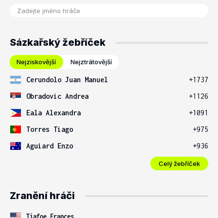
Sázkařský žebříček
Nejziskovější
Nejztrátovější
Cerundolo Juan Manuel
+1737
Obradovic Andrea
+1126
Eala Alexandra
+1091
Torres Tiago
+975
Aguiard Enzo
+936
Celý žebříček
Zranění hráči
Tiafoe Frances