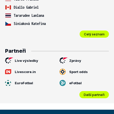
Diallo Gabriel
Tararudee Lanlana
Siniaková Kateřina
Celý seznam
Partneři
Live výsledky
Zprávy
Livescore.in
Sport odds
EuroFotbal
eFotbal
Další partneři