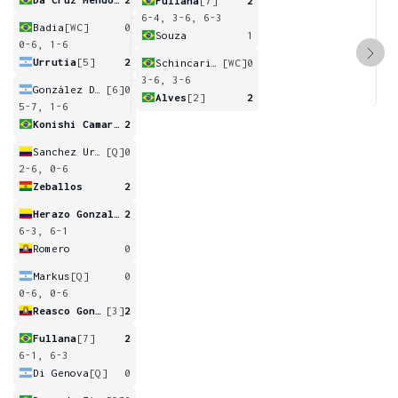
Fullana
[7]
2
6-4, 3-6, 6-3
Badia
[WC]
0
Souza
1
0-6, 1-6
Urrutia
[5]
2
Schincariol Barbosa
[WC]
0
3-6, 3-6
González Daniele
[6]
0
Alves
[2]
2
5-7, 1-6
Konishi Camargo Silva
2
Sanchez Uribe
[Q]
0
2-6, 0-6
Zeballos
2
Herazo Gonzalez
2
6-3, 6-1
Romero
0
Markus
[Q]
0
0-6, 0-6
Reasco Gonzalez
[3]
2
Fullana
[7]
2
6-1, 6-3
Di Genova
[Q]
0