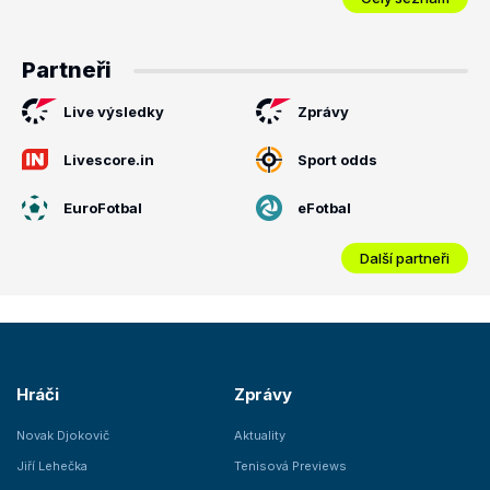
Partneři
Live výsledky
Zprávy
Livescore.in
Sport odds
EuroFotbal
eFotbal
Další partneři
Hráči
Zprávy
Novak Djokovič
Aktuality
Jiří Lehečka
Tenisová Previews