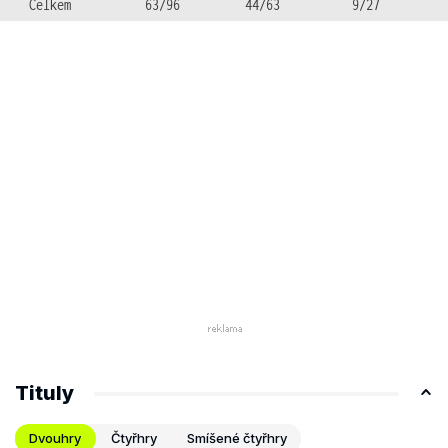
Celkem
63/96
44/63
9/27
Tituly
Dvouhry
Čtyřhry
Smíšené čtyřhry