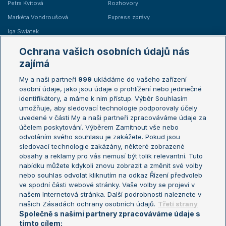
Petra Kvitová
Rozhovory
Markéta Vondroušová
Express zprávy
Iga Swiatek
Marie Bouzková
Ochrana vašich osobních údajů nás
Žebříčky
Kalendář turnajů
zajímá
My a naši partneři
999
ukládáme do vašeho zařízení
Žebříček ATP (muži)
Australian Open
osobní údaje, jako jsou údaje o prohlížení nebo jedinečné
Žebříček WTA (ženy)
French Open
identifikátory, a máme k nim přístup. Výběr Souhlasím
umožňuje, aby sledovací technologie podporovaly účely
Sázkařský žebříček
Wimbledon
uvedené v části My a naši partneři zpracováváme údaje za
US Open
účelem poskytování. Výběrem Zamítnout vše nebo
odvoláním svého souhlasu je zakážete. Pokud jsou
Turnaj mistrů
sledovací technologie zakázány, některé zobrazené
Turnaj mistryň
obsahy a reklamy pro vás nemusí být tolik relevantní. Tuto
Aktualní trendy
nabídku můžete kdykoli znovu zobrazit a změnit své volby
nebo souhlas odvolat kliknutím na odkaz Řízení předvoleb
ve spodní části webové stránky. Vaše volby se projeví v
Fotbalové přestupy
našem Internetová stránka. Další podrobnosti naleznete v
Livesport Daily
našich Zásadách ochrany osobních údajů.
Třetí strany
Společně s našimi partnery zpracováváme údaje s
LS Prague Open
tímto cílem: