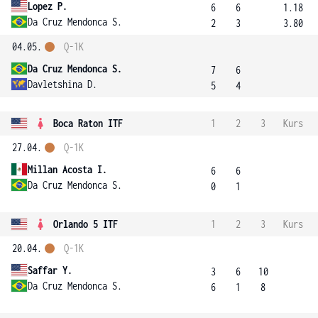
Lopez P.
6
6
1.18
Da Cruz Mendonca S.
2
3
3.80
04.05.
Q-1K
Da Cruz Mendonca S.
7
6
Davletshina D.
5
4
Boca Raton ITF
1
2
3
Kurs
27.04.
Q-1K
Millan Acosta I.
6
6
Da Cruz Mendonca S.
0
1
Orlando 5 ITF
1
2
3
Kurs
20.04.
Q-1K
Saffar Y.
3
6
10
Da Cruz Mendonca S.
6
1
8