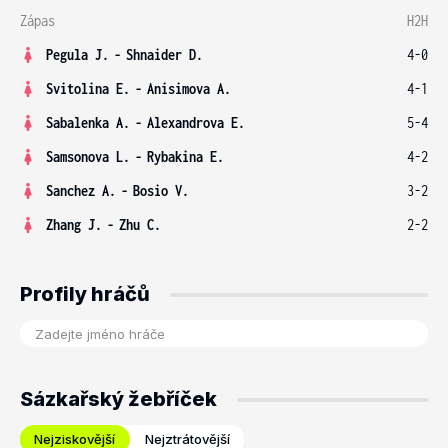
Zápas
H2H
Pegula J.
-
Shnaider D.
4-0
Svitolina E.
-
Anisimova A.
4-1
Sabalenka A.
-
Alexandrova E.
5-4
Samsonova L.
-
Rybakina E.
4-2
Sanchez A.
-
Bosio V.
3-2
Zhang J.
-
Zhu C.
2-2
Profily hráčů
Sázkařský žebříček
Nejziskovější
Nejztrátovější