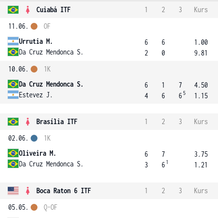
Cuiabá ITF
1
2
3
Kurs
11.06.
OF
Urrutia M.
6
6
1.00
Da Cruz Mendonca S.
2
0
9.81
10.06.
1K
Da Cruz Mendonca S.
6
1
7
4.50
5
Estevez J.
4
6
6
1.15
Brasília ITF
1
2
3
Kurs
02.06.
1K
Oliveira M.
6
7
3.75
1
Da Cruz Mendonca S.
3
6
1.21
Boca Raton 6 ITF
1
2
3
Kurs
05.05.
Q-OF