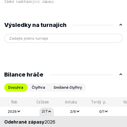
Žádné nadcházející zápasy.
Výsledky na turnajích
Bilance hráče
Dvouhra
Čtyřhra
Smíšené čtyřhry
Rok
Celkem
Antuka
Tvrdý p.
H
2/7
2026
2/6
0/1
Odehrané zápasy
2026