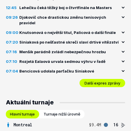
12:45
Lehečku čeká těžký boj o čtvrtfinále na Masters
09:26
Djokovič chce drastickou změnu tenisových
pravidel
09:00
Knutsonová o největší titul, Palicová o další finále
07:20
Siniaková po nešťastné skreči slaví drtivé vítězství
07:16
Menšík parádně zvládl nebezpečnou hrozbu
07:10
Rozjetá Ealaová urvala sedmou výhru v řadě
07:04
Bencicová udolala parťačku Siniakové
Další expres zprávy
Aktuální turnaje
Hlavní turnaje
Turnaje nižší úrovně
Montreal
$9.4M
16