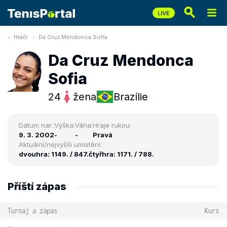
Hráči
Da Cruz Mendonca Sofia
Da Cruz Mendonca
Sofia
24
žena
Brazílie
Datum nar.:
Výška:
Váha:
Hraje rukou:
9. 3. 2002
-
-
Pravá
Aktuální/nejvyšší umístění:
dvouhra: 1149. / 847.
čtyřhra: 1171. / 788.
Příští zápas
Turnaj a zápas
Kurs