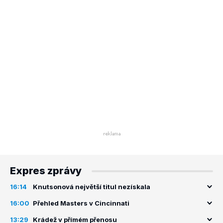
Expres zprávy
16:14
Knutsonová největší titul nezískala
16:00
Přehled Masters v Cincinnati
13:29
Krádež v přímém přenosu