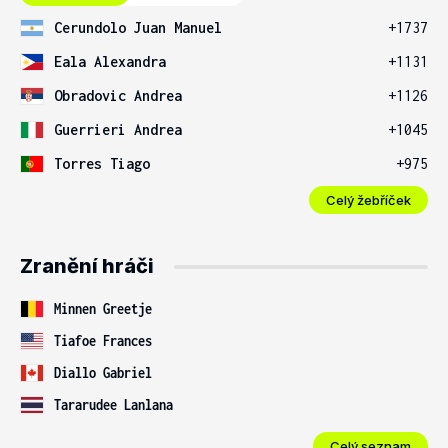
Cerundolo Juan Manuel
+1737
Eala Alexandra
+1131
Obradovic Andrea
+1126
Guerrieri Andrea
+1045
Torres Tiago
+975
Celý žebříček
Zranění hráči
Minnen Greetje
Tiafoe Frances
Diallo Gabriel
Tararudee Lanlana
Celý seznam