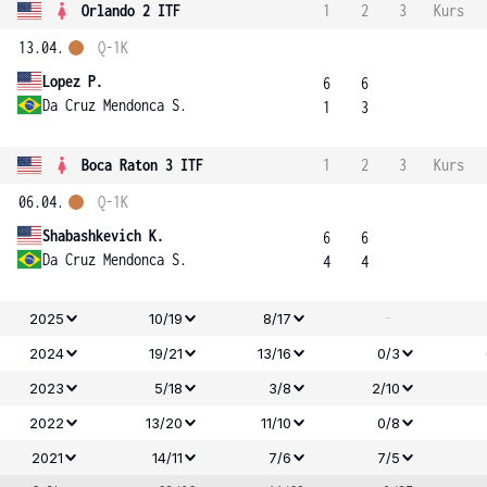
Orlando 2 ITF
1
2
3
Kurs
13.04.
Q-1K
Lopez P.
6
6
Da Cruz Mendonca S.
1
3
Boca Raton 3 ITF
1
2
3
Kurs
06.04.
Q-1K
Shabashkevich K.
6
6
Da Cruz Mendonca S.
4
4
-
2025
10/19
8/17
2024
19/21
13/16
0/3
2023
5/18
3/8
2/10
2022
13/20
11/10
0/8
2021
14/11
7/6
7/5