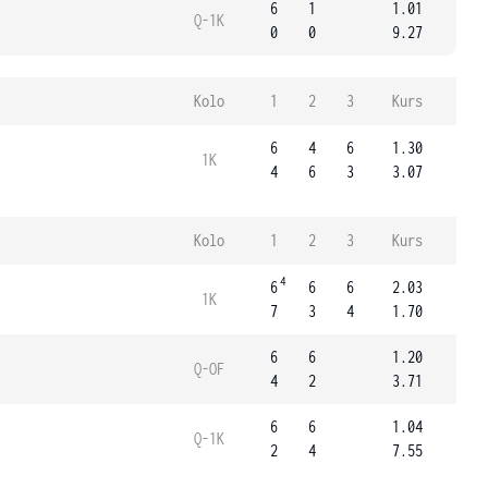
6
1
1.01
Q-1K
0
0
9.27
Kolo
1
2
3
Kurs
6
4
6
1.30
1K
4
6
3
3.07
Kolo
1
2
3
Kurs
4
6
6
6
2.03
1K
7
3
4
1.70
6
6
1.20
Q-OF
4
2
3.71
6
6
1.04
Q-1K
2
4
7.55