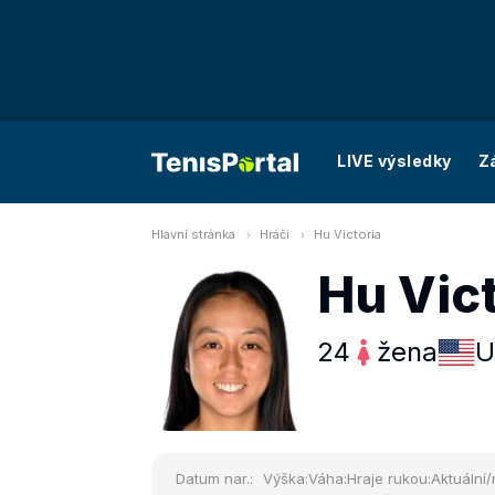
LIVE výsledky
Z
Hlavní stránka
Hráči
Hu Victoria
Hu Vict
24
žena
U
Datum nar.:
Výška:
Váha:
Hraje rukou:
Aktuální/