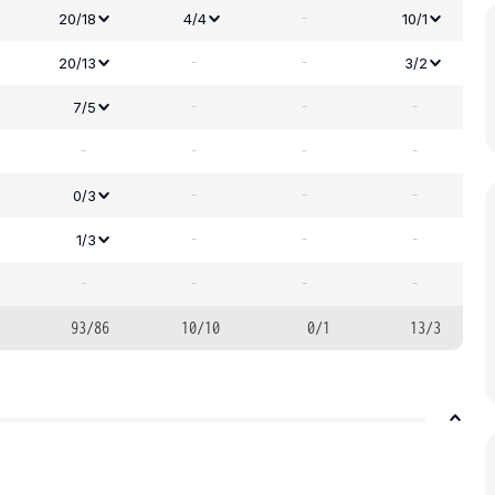
-
20/18
4/4
10/1
-
-
20/13
3/2
-
-
-
7/5
-
-
-
-
-
-
-
0/3
-
-
-
1/3
-
-
-
-
93/86
10/10
0/1
13/3