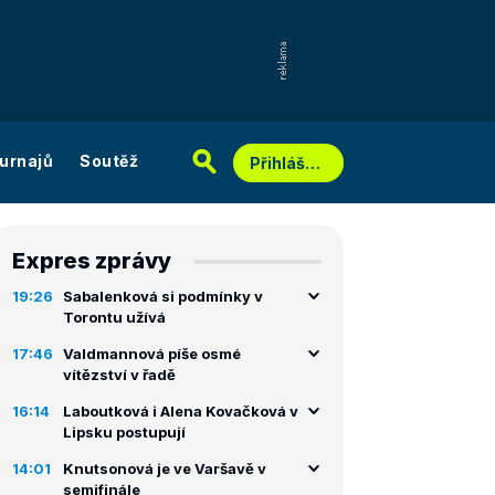
urnajů
Soutěž
Přihlášení
Expres zprávy
19:26
Sabalenková si podmínky v
Torontu užívá
17:46
Valdmannová píše osmé
vítězství v řadě
16:14
Laboutková i Alena Kovačková v
Lipsku postupují
14:01
Knutsonová je ve Varšavě v
semifinále