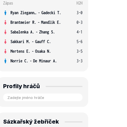
Zápas
H2H
Ryan Ziegann S.
-
Gadecki T.
3-0
Brantmeier R.
-
Mandlik E.
0-3
Sabalenka A.
-
Zhang S.
4-1
Sakkari M.
-
Gauff C.
5-6
Mertens E.
-
Osaka N.
3-5
Norrie C.
-
De Minaur A.
3-3
Profily hráčů
Sázkařský žebříček