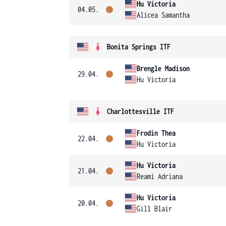
Hu Victoria
04.05.
Alicea Samantha
Bonita Springs ITF
Brengle Madison
29.04.
Hu Victoria
Charlottesville ITF
Frodin Thea
22.04.
Hu Victoria
Hu Victoria
21.04.
Reami Adriana
Hu Victoria
20.04.
Gill Blair