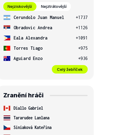
Nejziskovější
Nejztrátovější
Cerundolo Juan Manuel
+1737
Obradovic Andrea
+1126
Eala Alexandra
+1091
Torres Tiago
+975
Aguiard Enzo
+936
Celý žebříček
Zranění hráči
Diallo Gabriel
Tararudee Lanlana
Siniaková Kateřina