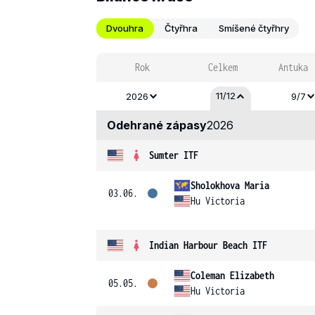
Dvouhra
Čtyřhra
Smíšené čtyřhry
Rok
Celkem
Antuka
11/12
2026
9/7
Odehrané zápasy
2026
Sumter ITF
Sholokhova Maria
03.06.
Hu Victoria
Indian Harbour Beach ITF
Coleman Elizabeth
05.05.
Hu Victoria