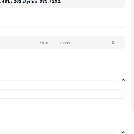
 481. / 262.
čtyřhra: 335. / 292.
Kolo
Zápas
Kurs