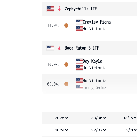
Zephyrhills ITF
Crawley Fiona
14.04.
Hu Victoria
Boca Raton 3 ITF
Day Kayla
10.04.
Hu Victoria
Hu Victoria
09.04.
Ewing Salma
2025
33/36
13/16
2024
32/37
3/11