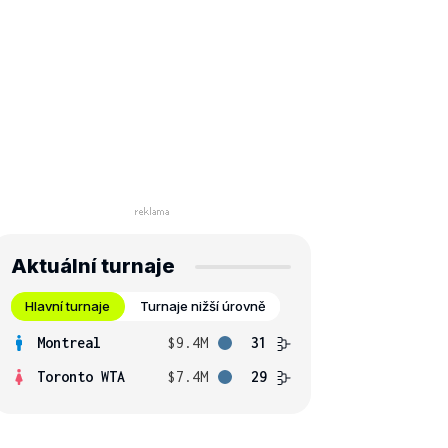
Aktuální turnaje
Hlavní turnaje
Turnaje nižší úrovně
Montreal
$9.4M
31
Toronto WTA
$7.4M
29