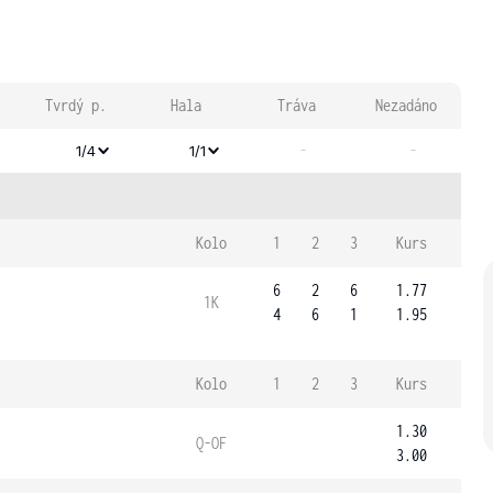
Tvrdý p.
Hala
Tráva
Nezadáno
-
-
1/4
1/1
Kolo
1
2
3
Kurs
6
2
6
1.77
1K
4
6
1
1.95
Kolo
1
2
3
Kurs
1.30
Q-OF
3.00