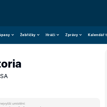
ápasy
Žebříčky
Hráči
Zprávy
Kalendář t
oria
SA
nejvyšší umístění: