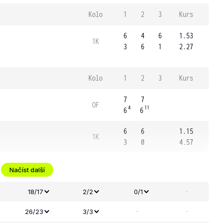
Kolo
1
2
3
Kurs
6
4
6
1.53
1K
3
6
1
2.27
Kolo
1
2
3
Kurs
7
7
OF
4
11
6
6
6
6
1.15
1K
3
0
4.57
Načíst další
-
18/17
2/2
0/1
-
-
26/23
3/3