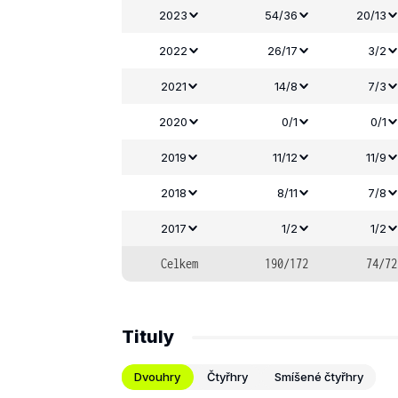
2023
54/36
20/13
2022
26/17
3/2
2021
14/8
7/3
2020
0/1
0/1
2019
11/12
11/9
2018
8/11
7/8
2017
1/2
1/2
Celkem
190/172
74/72
Tituly
Dvouhry
Čtyřhry
Smíšené čtyřhry