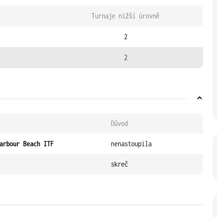
Turnaje nižší úrovně
2
2
Důvod
arbour Beach ITF
nenastoupila
skreč