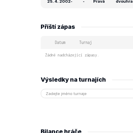
25. 4. 2002
-
-
Pravá
dvouhra:
Příští zápas
Datum
Turnaj
Žádné nadcházející zápasy.
Výsledky na turnajích
Bilance hráče