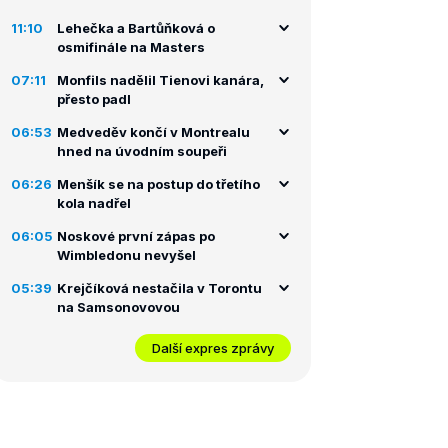
11:10
Lehečka a Bartůňková o
osmifinále na Masters
07:11
Monfils nadělil Tienovi kanára,
přesto padl
06:53
Medveděv končí v Montrealu
hned na úvodním soupeři
06:26
Menšík se na postup do třetího
kola nadřel
06:05
Noskové první zápas po
Wimbledonu nevyšel
05:39
Krejčíková nestačila v Torontu
na Samsonovovou
Další expres zprávy