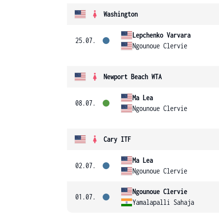
Washington
Lepchenko Varvara
25.07.
Ngounoue Clervie
Newport Beach WTA
Ma Lea
08.07.
Ngounoue Clervie
Cary ITF
Ma Lea
02.07.
Ngounoue Clervie
Ngounoue Clervie
01.07.
Yamalapalli Sahaja