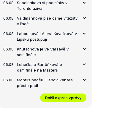
06.08.
Sabalenková si podmínky v
Torontu užívá
06.08.
Valdmannová píše osmé vítězství
v řadě
06.08.
Laboutková i Alena Kovačková v
Lipsku postupují
06.08.
Knutsonová je ve Varšavě v
semifinále
06.08.
Lehečka a Bartůňková o
osmifinále na Masters
06.08.
Monfils nadělil Tienovi kanára,
přesto padl
Další expres zprávy