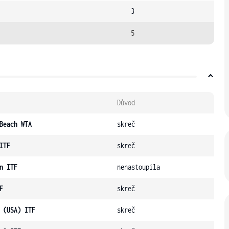
3
5
Důvod
Beach WTA
skreč
ITF
skreč
n ITF
nenastoupila
F
skreč
 (USA) ITF
skreč