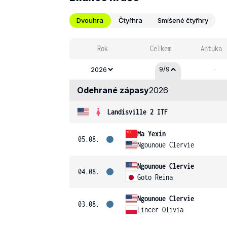
Dvouhra
Čtyřhra
Smíšené čtyřhry
Rok
Celkem
Antuka
-
9/9
2026
Odehrané zápasy
2026
Landisville 2 ITF
Ma Yexin
05.08.
Ngounoue Clervie
Ngounoue Clervie
04.08.
Goto Reina
Ngounoue Clervie
03.08.
Lincer Olivia