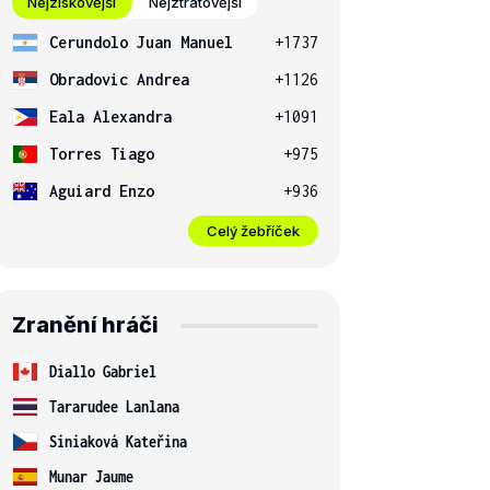
Nejziskovější
Nejztrátovější
Cerundolo Juan Manuel
+1737
Obradovic Andrea
+1126
Eala Alexandra
+1091
Torres Tiago
+975
Aguiard Enzo
+936
Celý žebříček
Zranění hráči
Diallo Gabriel
Tararudee Lanlana
Siniaková Kateřina
Munar Jaume