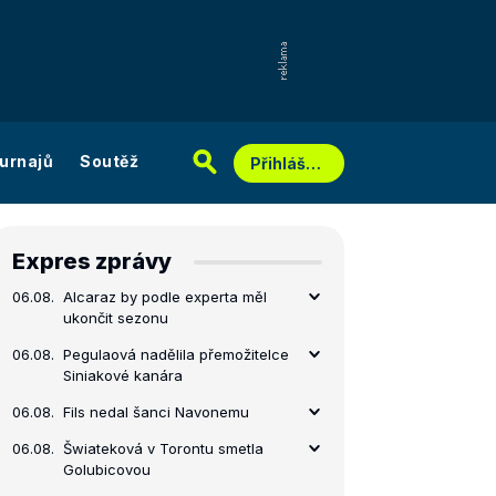
urnajů
Soutěž
Přihlášení
Expres zprávy
06.08.
Alcaraz by podle experta měl
ukončit sezonu
06.08.
Pegulaová nadělila přemožitelce
Siniakové kanára
06.08.
Fils nedal šanci Navonemu
06.08.
Šwiateková v Torontu smetla
Golubicovou