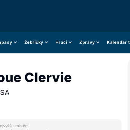
ápasy
Žebříčky
Hráči
Zprávy
Kalendář t
ue Clervie
SA
ejvyšší umístění: