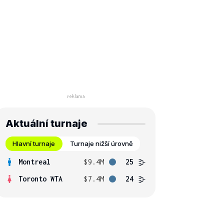
Aktuální turnaje
Hlavní turnaje
Turnaje nižší úrovně
Montreal
$9.4M
25
Toronto WTA
$7.4M
24