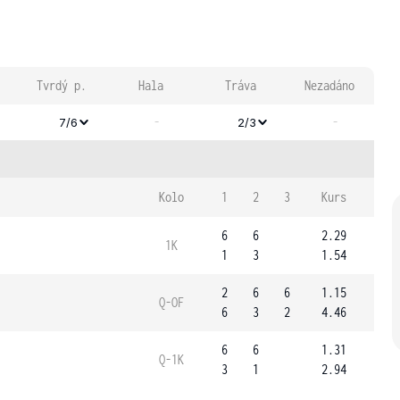
Tvrdý p.
Hala
Tráva
Nezadáno
-
-
7/6
2/3
Kolo
1
2
3
Kurs
6
6
2.29
1K
1
3
1.54
2
6
6
1.15
Q-OF
6
3
2
4.46
6
6
1.31
Q-1K
3
1
2.94