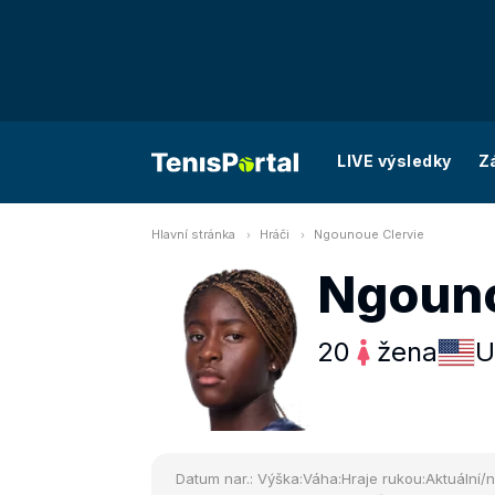
LIVE výsledky
Z
Hlavní stránka
Hráči
Ngounoue Clervie
Ngouno
20
žena
U
Datum nar.:
Výška:
Váha:
Hraje rukou:
Aktuální/n