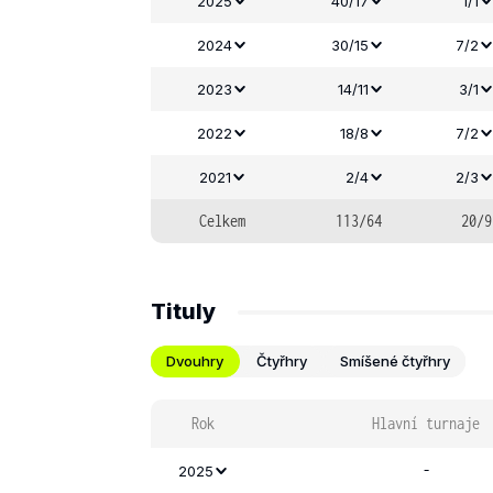
2025
40/17
1/1
2024
30/15
7/2
2023
14/11
3/1
2022
18/8
7/2
2021
2/4
2/3
Celkem
113/64
20/9
Tituly
Dvouhry
Čtyřhry
Smíšené čtyřhry
Rok
Hlavní turnaje
-
2025