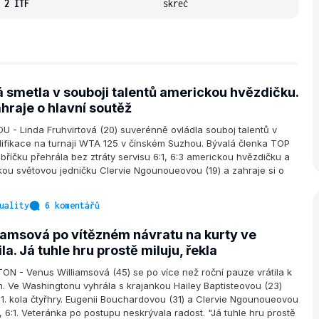
 2 ITF
skreč
á smetla v souboji talentů americkou hvězdičku.
ahraje o hlavní soutěž
- Linda Fruhvirtová (20) suverénně ovládla souboj talentů v
lifikace na turnaji WTA 125 v čínském Suzhou. Bývalá členka TOP
říčku přehrála bez ztráty servisu 6:1, 6:3 americkou hvězdičku a
kou světovou jedničku Clervie Ngounoueovou (19) a zahraje si o
uality
6 komentářů
iamsová po vítězném návratu na kurty ve
la. Já tuhle hru prostě miluju, řekla
 - Venus Williamsová (45) se po více než roční pauze vrátila k
ím. Ve Washingtonu vyhrála s krajankou Hailey Baptisteovou (23)
1. kola čtyřhry. Eugenii Bouchardovou (31) a Clervie Ngounoueovou
3, 6:1. Veteránka po postupu neskrývala radost. "Já tuhle hru prostě