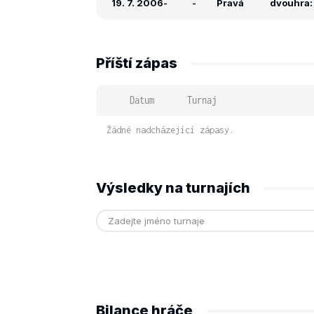
19. 7. 2006
-
-
Pravá
dvouhra: 
Příští zápas
Datum
Turnaj
Žádné nadcházející zápasy.
Výsledky na turnajích
Bilance hráče