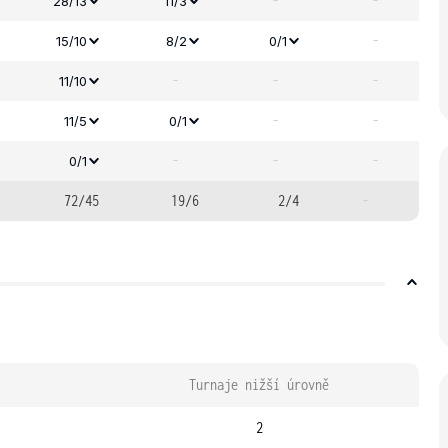
-
-
28/13
11/3
-
15/10
8/2
0/1
-
-
-
11/10
-
-
11/5
0/1
-
-
-
0/1
72/45
19/6
2/4
-
Turnaje nižší úrovně
2