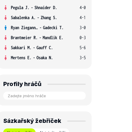
Pegula J.
-
Shnaider D.
4-0
Sabalenka A.
-
Zhang S.
4-1
Ryan Ziegann S.
-
Gadecki T.
3-0
Brantmeier R.
-
Mandlik E.
0-3
Sakkari M.
-
Gauff C.
5-6
Mertens E.
-
Osaka N.
3-5
Profily hráčů
Sázkařský žebříček