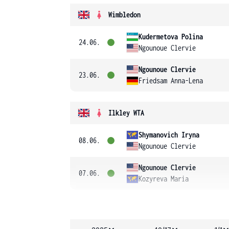
Wimbledon
Kudermetova Polina
24.06.
Ngounoue Clervie
Ngounoue Clervie
23.06.
Friedsam Anna-Lena
Ilkley WTA
Shymanovich Iryna
08.06.
Ngounoue Clervie
Ngounoue Clervie
07.06.
Kozyreva Maria