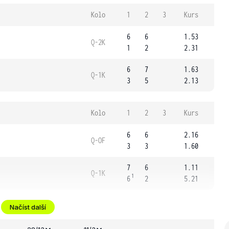
Kolo
1
2
3
Kurs
6
6
1.53
Q-2K
1
2
2.31
6
7
1.63
Q-1K
3
5
2.13
Kolo
1
2
3
Kurs
6
6
2.16
Q-OF
3
3
1.60
7
6
1.11
Q-1K
1
6
2
5.21
Načíst další