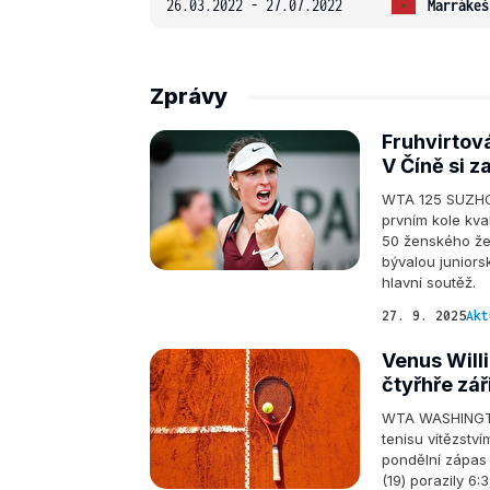
26.03.2022 - 27.07.2022
Marrákeš
Zprávy
Fruhvirtov
V Číně si z
WTA 125 SUZHOU 
prvním kole kva
50 ženského žeb
bývalou juniors
hlavní soutěž.
27. 9. 2025
Akt
Venus Will
čtyřhře záři
WTA WASHINGTON
tenisu vítězstv
pondělní zápas 
(19) porazily 6: