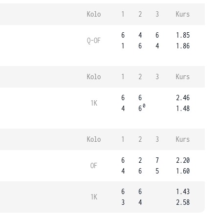
Kolo
1
2
3
Kurs
6
4
6
1.85
Q-OF
1
6
4
1.86
Kolo
1
2
3
Kurs
6
6
2.46
1K
0
4
6
1.48
Kolo
1
2
3
Kurs
6
2
7
2.20
OF
4
6
5
1.60
6
6
1.43
1K
3
4
2.58