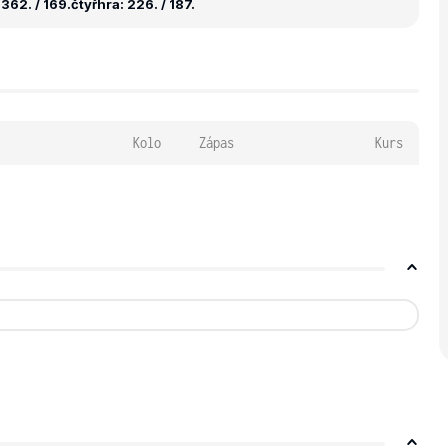
362. / 169.
čtyřhra: 226. / 187.
Kolo
Zápas
Kurs