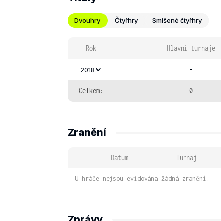
Dvouhry
Čtyřhry
Smíšené čtyřhry
Rok
Hlavní turnaje
-
2018
Celkem:
0
Zranění
Datum
Turnaj
U hráče nejsou evidována žádná zranění.
Zprávy