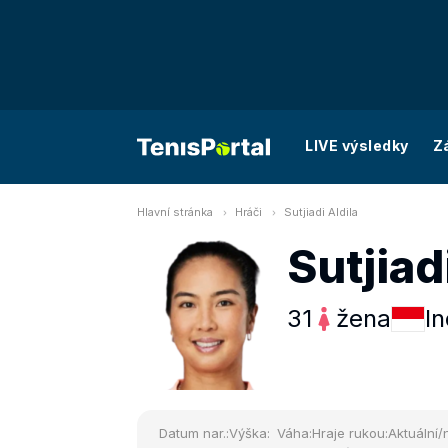
LIVE výsledky
Z
Hlavní stránka
Hráči
Sutjiadi Aldila
Sutjiad
31
žena
I
Datum nar.:
Výška:
Váha:
Hraje rukou:
Aktuální/