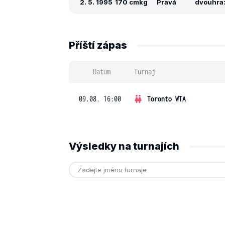
2. 5. 1995
170 cm
kg
Pravá
dvouhra: 
Příští zápas
Datum
Turnaj
09.08. 16:00
Toronto WTA
Výsledky na turnajích