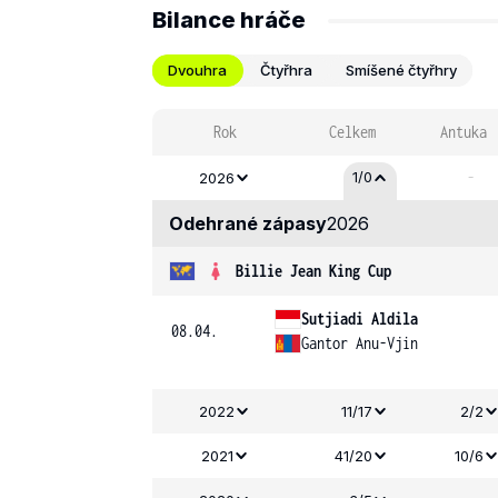
Bilance hráče
Dvouhra
Čtyřhra
Smíšené čtyřhry
Rok
Celkem
Antuka
-
1/0
2026
Odehrané zápasy
2026
Billie Jean King Cup
Sutjiadi Aldila
08.04.
Gantor Anu-Vjin
2022
11/17
2/2
2021
41/20
10/6