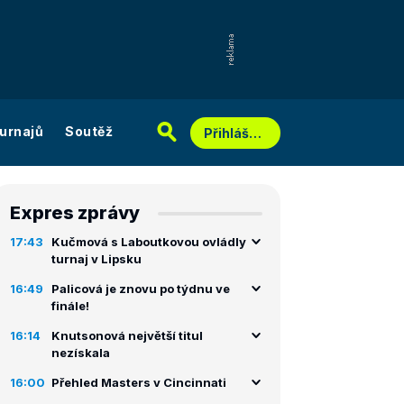
urnajů
Soutěž
Přihlášení
Expres zprávy
17:43
Kučmová s Laboutkovou ovládly
turnaj v Lipsku
16:49
Palicová je znovu po týdnu ve
finále!
16:14
Knutsonová největší titul
nezískala
16:00
Přehled Masters v Cincinnati