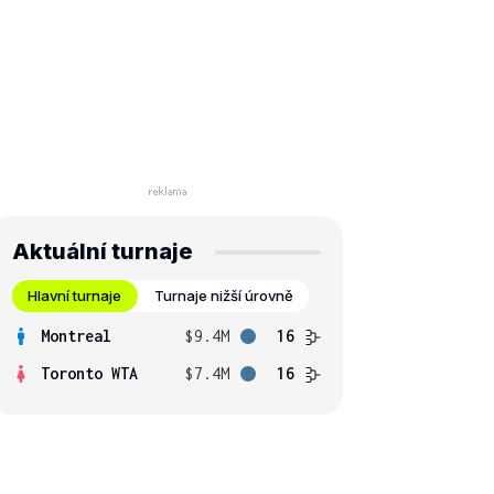
Aktuální turnaje
Hlavní turnaje
Turnaje nižší úrovně
Montreal
$9.4M
16
Toronto WTA
$7.4M
16