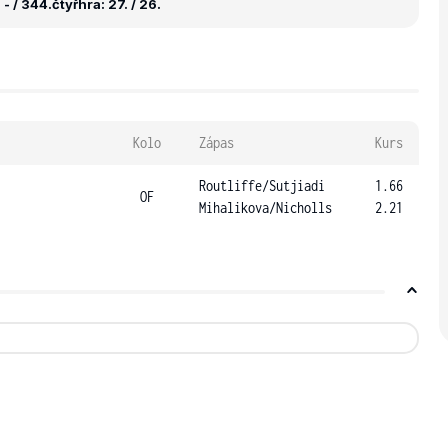
- / 344.
čtyřhra: 27. / 26.
Kolo
Zápas
Kurs
Routliffe
/
Sutjiadi
1.66
OF
Mihalikova
/
Nicholls
2.21