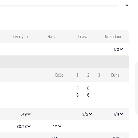
Tvrdý p.
Hala
Tráva
Nezadáno
-
-
-
1/0
Kolo
1
2
3
Kurs
6
6
0
0
-
5/9
3/2
1/4
-
-
30/13
1/1