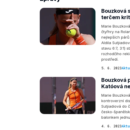
Bouzková s
terčem krit
Marie Bouzková 
čtyřhry na Rola
nejlepších párů
Aldila Sutjiadi
stavu 6:7, 3:1)
rozhodčího rekl
prostředí.
5. 6. 2023
Aktu
Bouzková po
Katóová ne
Marie Bouzková
kontroverzní di
Sutjiadiová do č
česko-španělsko
balonkem jednu
4. 6. 2023
Aktu