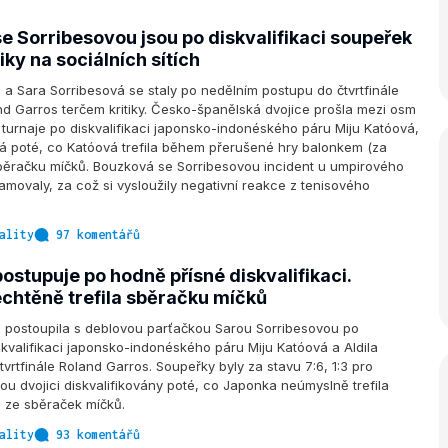
e Sorribesovou jsou po diskvalifikaci soupeřek
iky na sociálních sítích
a Sara Sorribesová se staly po nedělním postupu do čtvrtfinále
nd Garros terčem kritiky. Česko-španělská dvojice prošla mezi osm
 turnaje po diskvalifikaci japonsko-indonéského páru Miju Katóová,
ová poté, co Katóová trefila během přerušené hry balonkem (za
 sběračku míčků. Bouzková se Sorribesovou incident u umpirového
amovaly, za což si vysloužily negativní reakce z tenisového
ality
97 komentářů
stupuje po hodně přísné diskvalifikaci.
chtěně trefila sběračku míčků
 postoupila s deblovou parťačkou Sarou Sorribesovou po
skvalifikaci japonsko-indonéského páru Miju Katóová a Aldila
tvrtfinále Roland Garros. Soupeřky byly za stavu 7:6, 1:3 pro
u dvojici diskvalifikovány poté, co Japonka neúmyslně trefila
 ze sběraček míčků.
ality
93 komentářů