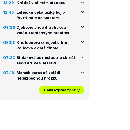
13:29
Krádež v přímém přenosu
12:45
Lehečku čeká těžký boj o
čtvrtfinále na Masters
09:26
Djokovič chce drastickou
změnu tenisových pravidel
09:00
Knutsonová o největší titul,
Palicová o další finále
07:20
Siniaková po nešťastné skreči
slaví drtivé vítězství
07:16
Menšík parádně zvládl
nebezpečnou hrozbu
Další expres zprávy