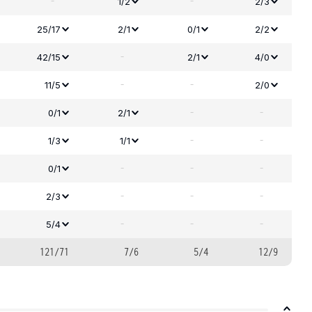
-
-
1/2
2/3
25/17
2/1
0/1
2/2
-
42/15
2/1
4/0
-
-
11/5
2/0
-
-
0/1
2/1
-
-
1/3
1/1
-
-
-
0/1
-
-
-
2/3
-
-
-
5/4
121/71
7/6
5/4
12/9