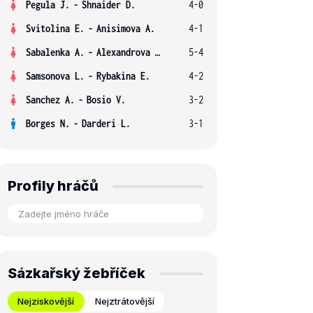
Pegula J.
-
Shnaider D.
4-0
Svitolina E.
-
Anisimova A.
4-1
Sabalenka A.
-
Alexandrova E.
5-4
Samsonova L.
-
Rybakina E.
4-2
Sanchez A.
-
Bosio V.
3-2
Borges N.
-
Darderi L.
3-1
Profily hráčů
Sázkařský žebříček
Nejziskovější
Nejztrátovější