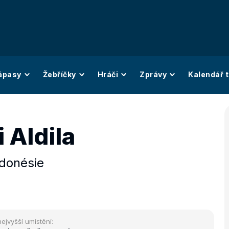
ápasy
Žebříčky
Hráči
Zprávy
Kalendář t
i Aldila
ndonésie
nejvyšší umístění: