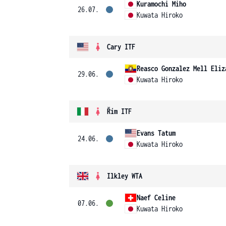
Kuramochi Miho
26.07.
Kuwata Hiroko
Cary ITF
Reasco Gonzalez Mell Eliz
29.06.
Kuwata Hiroko
Řím ITF
Evans Tatum
24.06.
Kuwata Hiroko
Ilkley WTA
Naef Celine
07.06.
Kuwata Hiroko