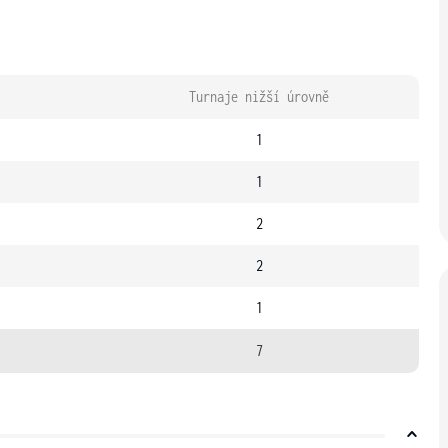
Turnaje nižší úrovně
1
1
2
2
1
7