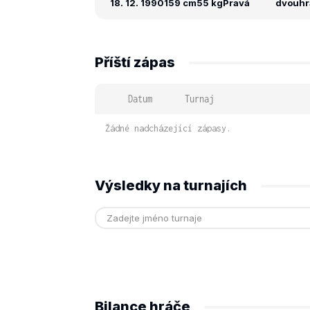
18. 12. 1990
159 cm
55 kg
Pravá
dvouhra
Příští zápas
Datum
Turnaj
Žádné nadcházející zápasy.
Výsledky na turnajích
Bilance hráče