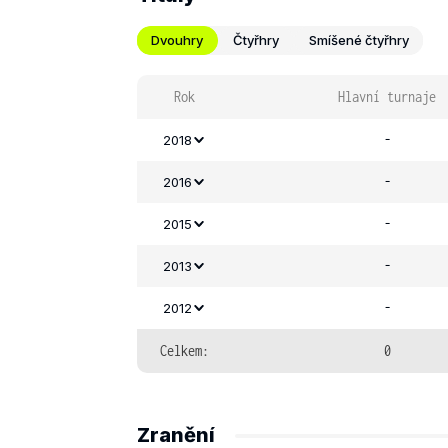
Dvouhry
Čtyřhry
Smíšené čtyřhry
Rok
Hlavní turnaje
-
2018
-
2016
-
2015
-
2013
-
2012
Celkem:
0
Zranění