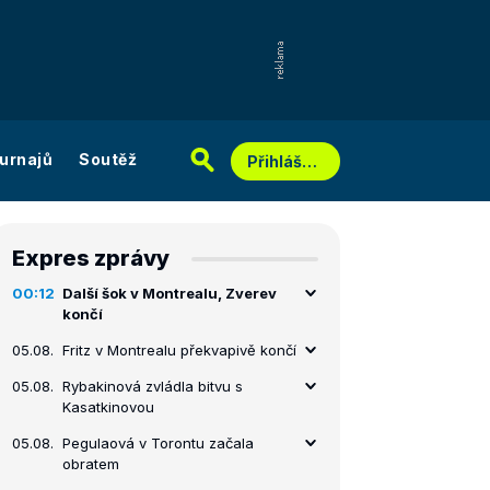
urnajů
Soutěž
Přihlášení
Expres zprávy
00:12
Další šok v Montrealu, Zverev
končí
05.08.
Fritz v Montrealu překvapivě končí
05.08.
Rybakinová zvládla bitvu s
Kasatkinovou
05.08.
Pegulaová v Torontu začala
obratem