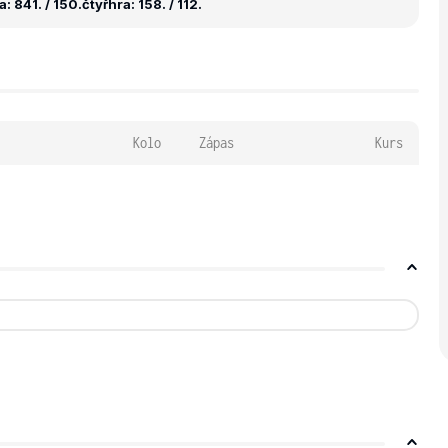
: 841. / 150.
čtyřhra: 158. / 112.
Kolo
Zápas
Kurs