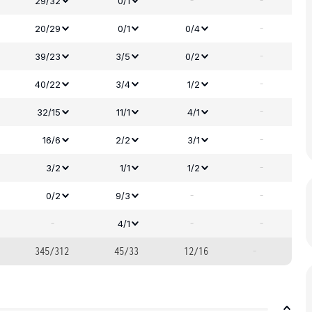
-
-
29/32
0/1
-
20/29
0/1
0/4
-
39/23
3/5
0/2
-
40/22
3/4
1/2
-
32/15
11/1
4/1
-
16/6
2/2
3/1
-
3/2
1/1
1/2
-
-
0/2
9/3
-
-
-
4/1
345/312
45/33
12/16
-