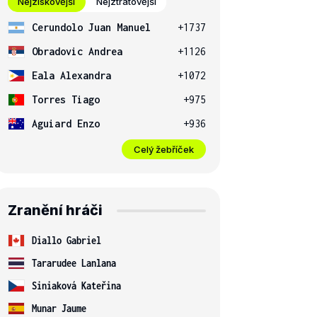
Nejziskovější
Nejztrátovější
Cerundolo Juan Manuel
+1737
Obradovic Andrea
+1126
Eala Alexandra
+1072
Torres Tiago
+975
Aguiard Enzo
+936
Celý žebříček
Zranění hráči
Diallo Gabriel
Tararudee Lanlana
Siniaková Kateřina
Munar Jaume