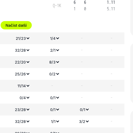
6
6
1.11
Q-1K
1
0
5.11
Načíst další
-
-
21/23
1/4
-
-
32/28
2/1
-
-
22/20
8/3
-
-
25/26
0/2
-
-
-
11/14
-
-
0/4
0/1
-
23/28
0/1
0/1
-
32/28
1/1
3/2