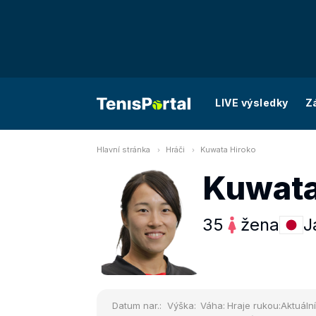
LIVE výsledky
Z
Hlavní stránka
Hráči
Kuwata Hiroko
Kuwata
35
žena
J
Datum nar.:
Výška:
Váha:
Hraje rukou:
Aktuální