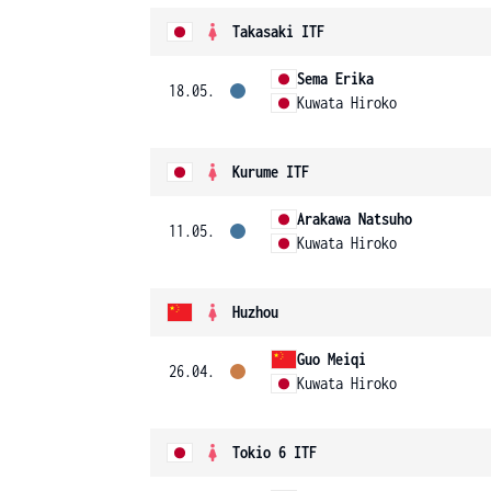
Takasaki ITF
Sema Erika
18.05.
Kuwata Hiroko
Kurume ITF
Arakawa Natsuho
11.05.
Kuwata Hiroko
Huzhou
Guo Meiqi
26.04.
Kuwata Hiroko
Tokio 6 ITF