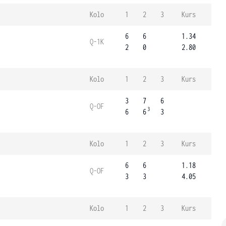
Kolo
1
2
3
Kurs
6
6
1.34
Q-1K
2
0
2.80
Kolo
1
2
3
Kurs
3
7
6
Q-OF
3
6
6
3
Kolo
1
2
3
Kurs
6
6
1.18
Q-OF
3
3
4.05
Kolo
1
2
3
Kurs