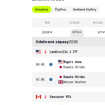
Dvouhra
Čtyřhra
Smíšené čtyřhry
Rok
Celkem
Antuka
0/13
2026
0/1
Odehrané zápasy
2026
Landisville 2 ITF
Rogers Anna
04.08.
Kuwata Hiroko
Kuwata Hiroko
03.08.
Watson Heather
Vancouver WTA