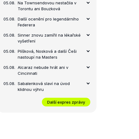
05.08.
Na Townsendovou nestačila v
Torontu ani Bouzková
05.08.
Další ocenění pro legendárního
Federera
05.08.
Sinner znovu zamířil na lékařské
vyšetření
05.08.
Plíšková, Nosková a další Češi
nastoupí na Masters
05.08.
Alcaraz nebude hrát ani v
Cincinnati
05.08.
Sabalenková slaví na úvod
klidnou výhru
Další expres zprávy