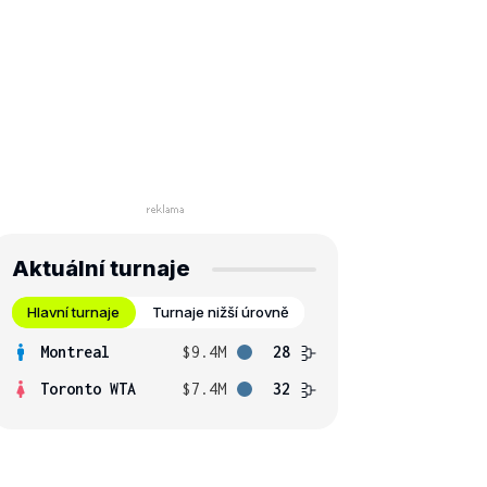
Aktuální turnaje
Hlavní turnaje
Turnaje nižší úrovně
Montreal
$9.4M
28
Toronto WTA
$7.4M
32