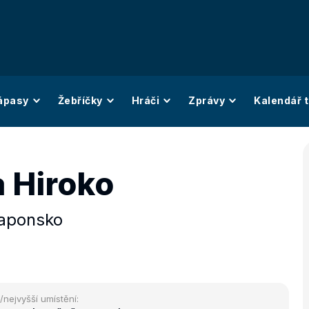
ápasy
Žebříčky
Hráči
Zprávy
Kalendář t
 Hiroko
aponsko
/nejvyšší umístění: