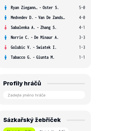
Ryan Ziegann S.
-
Oster S.
5-0
Medvedev D.
-
Van De Zandschulp B.
4-0
Sabalenka A.
-
Zhang S.
4-1
Norrie C.
-
De Minaur A.
3-3
Golubic V.
-
Swiatek I.
1-3
Tabacco G.
-
Giunta M.
1-1
Profily hráčů
Sázkařský žebříček