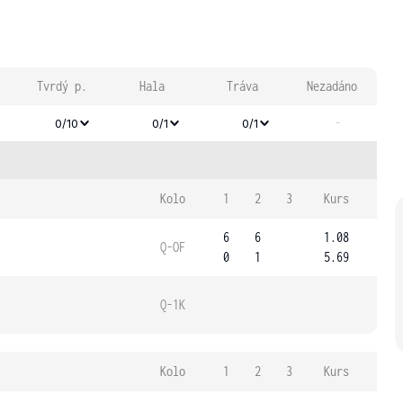
Tvrdý p.
Hala
Tráva
Nezadáno
-
0/10
0/1
0/1
Kolo
1
2
3
Kurs
6
6
1.08
Q-OF
0
1
5.69
Q-1K
Kolo
1
2
3
Kurs