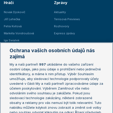
Hráči
Zprávy
Novak Djokovič
Aktuality
Jiří Lehečka
Tenisová Previews
Petra Kvitová
Rozhovory
Markéta Vondroušová
Express zprávy
Iga Swiatek
Marie Bouzková
Ochrana vašich osobních údajů nás
Žebříčky
Kalendář turnajů
zajímá
My a naši partneři
997
ukládáme do vašeho zařízení
Žebříček ATP (muži)
Australian Open
osobní údaje, jako jsou údaje o prohlížení nebo jedinečné
Žebříček WTA (ženy)
French Open
identifikátory, a máme k nim přístup. Výběr Souhlasím
umožňuje, aby sledovací technologie podporovaly účely
Sázkařský žebříček
Wimbledon
uvedené v části My a naši partneři zpracováváme údaje za
US Open
účelem poskytování. Výběrem Zamítnout vše nebo
odvoláním svého souhlasu je zakážete. Pokud jsou
Turnaj mistrů
sledovací technologie zakázány, některé zobrazené
Turnaj mistryň
obsahy a reklamy pro vás nemusí být tolik relevantní. Tuto
Aktualní trendy
nabídku můžete kdykoli znovu zobrazit a změnit své volby
nebo souhlas odvolat kliknutím na odkaz Řízení předvoleb