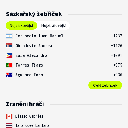
Sázkařský žebříček
Nejziskovější
Nejztrátovější
Cerundolo Juan Manuel
+1737
Obradovic Andrea
+1126
Eala Alexandra
+1091
Torres Tiago
+975
Aguiard Enzo
+936
Celý žebříček
Zranění hráči
Diallo Gabriel
Tararudee Lanlana