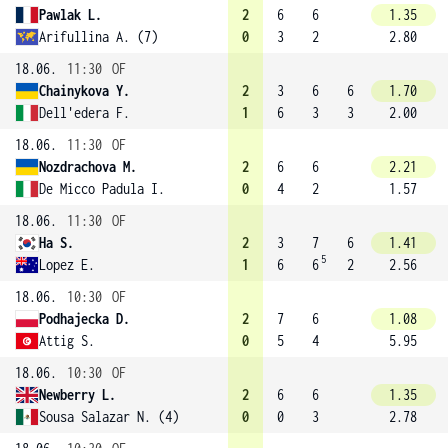
Pawlak L.
2
6
6
1.35
Arifullina A. (7)
0
3
2
2.80
18.06.
11:30
OF
Chainykova Y.
2
3
6
6
1.70
Dell'edera F.
1
6
3
3
2.00
18.06.
11:30
OF
Nozdrachova M.
2
6
6
2.21
De Micco Padula I.
0
4
2
1.57
18.06.
11:30
OF
Ha S.
2
3
7
6
1.41
5
Lopez E.
1
6
6
2
2.56
18.06.
10:30
OF
Podhajecka D.
2
7
6
1.08
Attig S.
0
5
4
5.95
18.06.
10:30
OF
Newberry L.
2
6
6
1.35
Sousa Salazar N. (4)
0
0
3
2.78