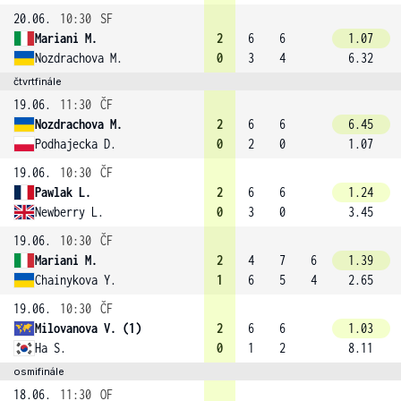
20.06.
10:30
SF
Mariani M.
2
6
6
1.07
Nozdrachova M.
0
3
4
6.32
čtvrtfinále
19.06.
11:30
ČF
Nozdrachova M.
2
6
6
6.45
Podhajecka D.
0
2
0
1.07
19.06.
10:30
ČF
Pawlak L.
2
6
6
1.24
Newberry L.
0
3
0
3.45
19.06.
10:30
ČF
Mariani M.
2
4
7
6
1.39
Chainykova Y.
1
6
5
4
2.65
19.06.
10:30
ČF
Milovanova V. (1)
2
6
6
1.03
Ha S.
0
1
2
8.11
osmifinále
18.06.
11:30
OF