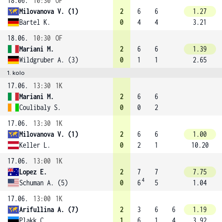
18.06.
10:30
OF
Milovanova V. (1)
2
6
6
1.27
Bartel K.
0
4
4
3.21
18.06.
10:30
OF
Mariani M.
2
6
6
1.39
Wildgruber A. (3)
0
1
1
2.65
1. kolo
17.06.
13:30
1K
Mariani M.
2
6
6
Coulibaly S.
0
0
2
17.06.
13:30
1K
Milovanova V. (1)
2
6
6
1.00
Keller L.
0
2
1
10.20
17.06.
13:00
1K
Lopez E.
2
7
7
7.75
4
Schuman A. (5)
0
6
5
1.04
17.06.
13:00
1K
Arifullina A. (7)
2
3
6
6
1.19
Plakk C.
1
6
1
4
3.92