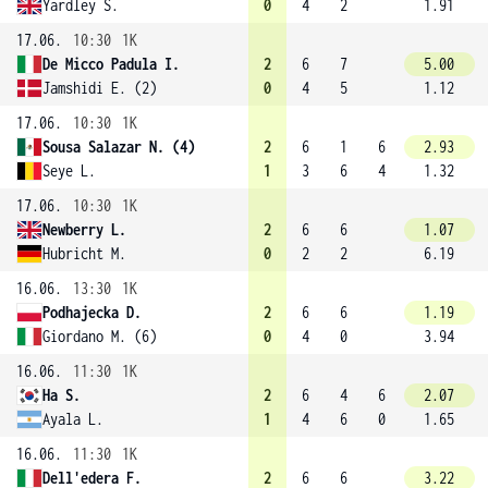
Yardley S.
0
4
2
1.91
17.06.
10:30
1K
De Micco Padula I.
2
6
7
5.00
Jamshidi E. (2)
0
4
5
1.12
17.06.
10:30
1K
Sousa Salazar N. (4)
2
6
1
6
2.93
Seye L.
1
3
6
4
1.32
17.06.
10:30
1K
Newberry L.
2
6
6
1.07
Hubricht M.
0
2
2
6.19
16.06.
13:30
1K
Podhajecka D.
2
6
6
1.19
Giordano M. (6)
0
4
0
3.94
16.06.
11:30
1K
Ha S.
2
6
4
6
2.07
Ayala L.
1
4
6
0
1.65
16.06.
11:30
1K
Dell'edera F.
2
6
6
3.22