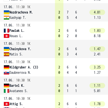
17.06.
11:30
1K
Nozdrachova M.
2
7
6
4.81
Kashyap T.
0
5
4
1.13
17.06.
11:30
1K
Pawlak L.
2
6
6
1.03
Houas L.
0
2
0
8.18
17.06.
11:30
1K
Chainykova Y.
2
6
6
1.47
Matis S.
0
3
4
2.41
17.06.
11:30
1K
Wildgruber A. (3)
2
6
6
3.25
Daubnerova N.
0
4
4
1.27
17.06.
10:30
1K
Bartel K.
2
6
6
1.11
Avataneo S.
0
1
1
5.01
17.06.
10:30
1K
Attig S.
2
6
6
1.78