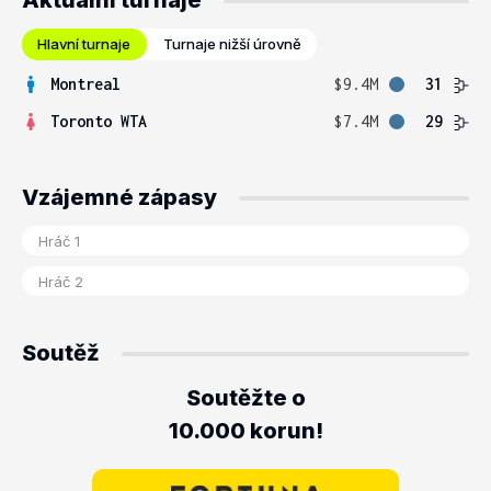
Aktuální turnaje
Hlavní turnaje
Turnaje nižší úrovně
Montreal
$9.4M
31
Toronto WTA
$7.4M
29
Vzájemné zápasy
Soutěž
Soutěžte o
10.000 korun!