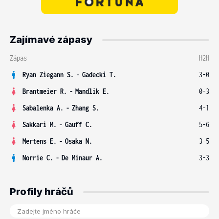
Zajímavé zápasy
Zápas
H2H
Ryan Ziegann S.
-
Gadecki T.
3-0
Brantmeier R.
-
Mandlik E.
0-3
Sabalenka A.
-
Zhang S.
4-1
Sakkari M.
-
Gauff C.
5-6
Mertens E.
-
Osaka N.
3-5
Norrie C.
-
De Minaur A.
3-3
Profily hráčů