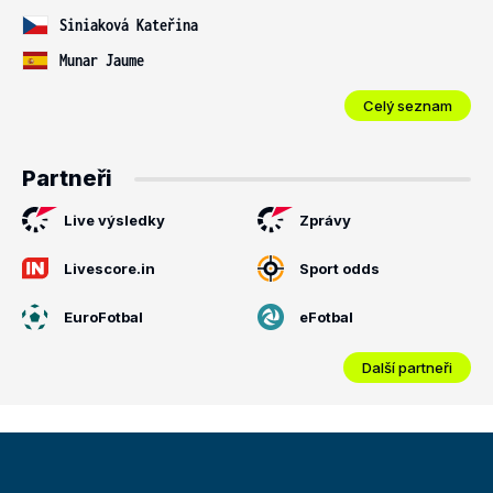
Siniaková Kateřina
Munar Jaume
Celý seznam
Partneři
Live výsledky
Zprávy
Livescore.in
Sport odds
EuroFotbal
eFotbal
Další partneři