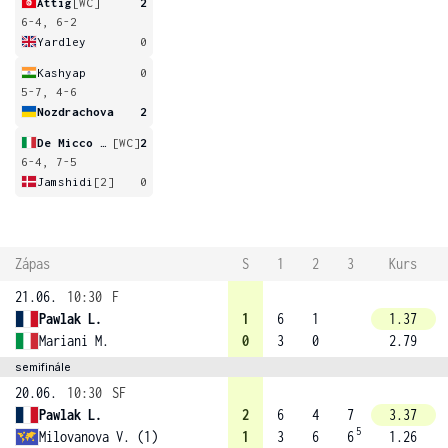
Attig
[WC]
2
6-4, 6-2
Yardley
0
Kashyap
0
5-7, 4-6
Nozdrachova
2
De Micco Padula
[WC]
2
6-4, 7-5
Jamshidi
[2]
0
Zápas
S
1
2
3
Kurs
21.06.
10:30
F
Pawlak L.
1
6
1
1.37
Mariani M.
0
3
0
2.79
semifinále
20.06.
10:30
SF
Pawlak L.
2
6
4
7
3.37
5
Milovanova V. (1)
1
3
6
6
1.26