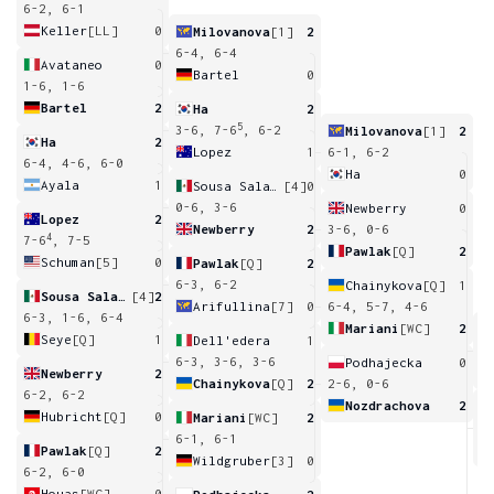
6-2, 6-1
Keller
[LL]
0
Milovanova
[1]
2
6-4, 6-4
Avataneo
0
Bartel
0
1-6, 1-6
Bartel
2
Ha
2
5
3-6, 7-6
, 6-2
Milovanova
[1]
2
Ha
2
Lopez
1
6-1, 6-2
6-4, 4-6, 6-0
Ha
0
Ayala
1
Sousa Salazar
[4]
0
0-6, 3-6
Newberry
0
Lopez
2
Newberry
2
3-6, 0-6
4
7-6
, 7-5
Pawlak
[Q]
2
Schuman
[5]
0
Pawlak
[Q]
2
6-3, 6-2
Chainykova
[Q]
1
Sousa Salazar
[4]
2
Arifullina
[7]
0
6-4, 5-7, 4-6
6-3, 1-6, 6-4
Mariani
[WC]
2
Seye
[Q]
1
Dell'edera
1
3
6-3, 3-6, 3-6
Podhajecka
0
Newberry
2
Chainykova
[Q]
2
2-6, 0-6
6-2, 6-2
Nozdrachova
2
Hubricht
[Q]
0
Mariani
[WC]
2
6
6-1, 6-1
Pawlak
[Q]
2
Wildgruber
[3]
0
6-2, 6-0
Houas
[WC]
0