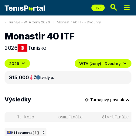
Turnaje - WTA ženy 2026
Monastir 40 ITF - Dvouhry
Monastir 40 ITF
2026
Tunisko
2026
WTA (ženy) - Dvouhry
$15,000
Ž
tvrdý p.
Výsledky
Turnajový pavouk
1. kolo
osmifinále
čtvrtfinále
Milovanova
[1]
2