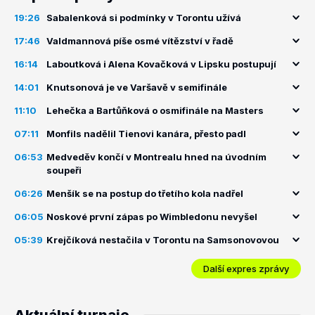
19:26
Sabalenková si podmínky v Torontu užívá
17:46
Valdmannová píše osmé vítězství v řadě
16:14
Laboutková i Alena Kovačková v Lipsku postupují
14:01
Knutsonová je ve Varšavě v semifinále
11:10
Lehečka a Bartůňková o osmifinále na Masters
07:11
Monfils nadělil Tienovi kanára, přesto padl
06:53
Medveděv končí v Montrealu hned na úvodním
soupeři
06:26
Menšík se na postup do třetího kola nadřel
06:05
Noskové první zápas po Wimbledonu nevyšel
05:39
Krejčíková nestačila v Torontu na Samsonovovou
Další expres zprávy