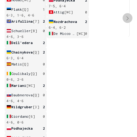
Podhajecka
2
7-5, 6-4
Plakk
[Q]
1
Attig
[WC]
0
6-3, 1-6, 4-6
Arifullina
[7]
2
Nozdrachova
2
6-4, 6-2
Schueller
[8]
0
De Micco Padula
[WC]
0
4-6, 3-6
Dell'edera
2
Chainykova
[Q]
2
6-3, 6-4
Matis
[Q]
0
Coulibaly
[Q]
0
0-6, 2-6
Mariani
[WC]
2
Daubnerova
[Q]
0
4-6, 4-6
Wildgruber
[3]
2
Giordano
[6]
0
4-6, 0-6
Podhajecka
2