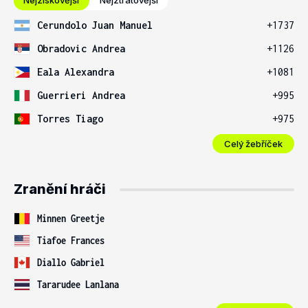
Nejziskovější
Nejztrátovější
Cerundolo Juan Manuel
+1737
Obradovic Andrea
+1126
Eala Alexandra
+1081
Guerrieri Andrea
+995
Torres Tiago
+975
Celý žebříček
Zranění hráči
Minnen Greetje
Tiafoe Frances
Diallo Gabriel
Tararudee Lanlana