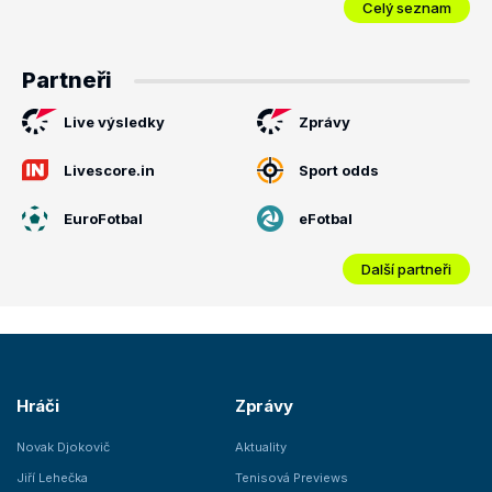
Celý seznam
Partneři
Live výsledky
Zprávy
Livescore.in
Sport odds
EuroFotbal
eFotbal
Další partneři
Hráči
Zprávy
Novak Djokovič
Aktuality
Jiří Lehečka
Tenisová Previews