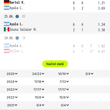
Bartel K.
6
6
1.21
Ayala L.
3
2
3.69
25.06.
OF
Ayala L.
6
6
1.24
Sousa Salazar N.
2
1
3.38
24.06.
1K
Ayala L.
4
6
7
1.02
2
Keller L.
6
1
6
8.69
Načíst další
2025
24/23
10/10
3/4
-
2024
11/18
7/13
-
2023
17/17
17/17
-
2022
15/6
15/6
-
2021
3/4
3/4