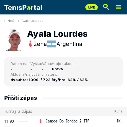
Hráči
Ayala Lourdes
Ayala Lourdes
žena
Argentina
Datum nar.:
Výška:
Váha:
Hraje rukou:
-
-
-
Pravá
Aktuální/nejvyšší umístění:
dvouhra: 1009. / 722.
čtyřhra: 628. / 625.
Příští zápas
Turnaj a zápas
Kurs
Campos Do Jordao 2 ITF
1K
11.08. --:--