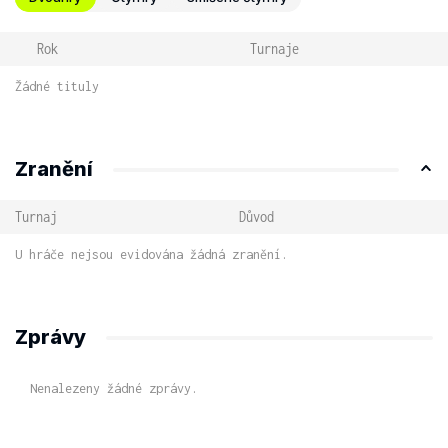
Rok
Turnaje
Žádné tituly
Zranění
Turnaj
Důvod
U hráče nejsou evidována žádná zranění.
Zprávy
Nenalezeny žádné zprávy.