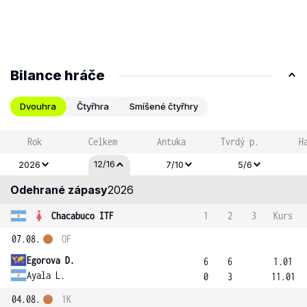
Bilance hráče
Dvouhra
Čtyřhra
Smíšené čtyřhry
Rok
Celkem
Antuka
Tvrdý p.
H
12/16
2026
7/10
5/6
Odehrané zápasy
2026
Chacabuco ITF
1
2
3
Kurs
07.08.
OF
Egorova D.
6
6
1.01
Ayala L.
0
3
11.01
04.08.
1K