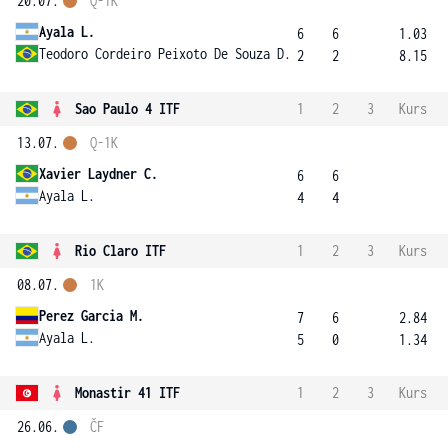
20.07.
Q-1K
Ayala L.
6
6
1.03
Teodoro Cordeiro Peixoto De Souza D.
2
2
8.15
Sao Paulo 4 ITF
1
2
3
Kurs
13.07.
Q-1K
Xavier Laydner C.
6
6
Ayala L.
4
4
Rio Claro ITF
1
2
3
Kurs
08.07.
1K
Perez Garcia M.
7
6
2.84
Ayala L.
5
0
1.34
Monastir 41 ITF
1
2
3
Kurs
26.06.
ČF