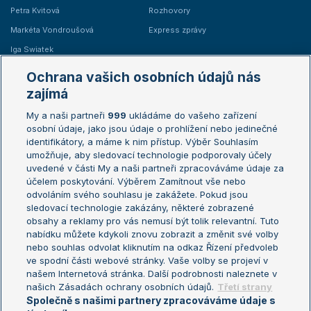
Petra Kvitová
Rozhovory
Markéta Vondroušová
Express zprávy
Iga Swiatek
Marie Bouzková
Ochrana vašich osobních údajů nás
Žebříčky
Kalendář turnajů
zajímá
My a naši partneři
999
ukládáme do vašeho zařízení
Žebříček ATP (muži)
Australian Open
osobní údaje, jako jsou údaje o prohlížení nebo jedinečné
Žebříček WTA (ženy)
French Open
identifikátory, a máme k nim přístup. Výběr Souhlasím
umožňuje, aby sledovací technologie podporovaly účely
Sázkařský žebříček
Wimbledon
uvedené v části My a naši partneři zpracováváme údaje za
US Open
účelem poskytování. Výběrem Zamítnout vše nebo
odvoláním svého souhlasu je zakážete. Pokud jsou
Turnaj mistrů
sledovací technologie zakázány, některé zobrazené
Turnaj mistryň
obsahy a reklamy pro vás nemusí být tolik relevantní. Tuto
Aktualní trendy
nabídku můžete kdykoli znovu zobrazit a změnit své volby
nebo souhlas odvolat kliknutím na odkaz Řízení předvoleb
ve spodní části webové stránky. Vaše volby se projeví v
Fotbalové přestupy
našem Internetová stránka. Další podrobnosti naleznete v
Livesport Daily
našich Zásadách ochrany osobních údajů.
Třetí strany
Společně s našimi partnery zpracováváme údaje s
LS Prague Open