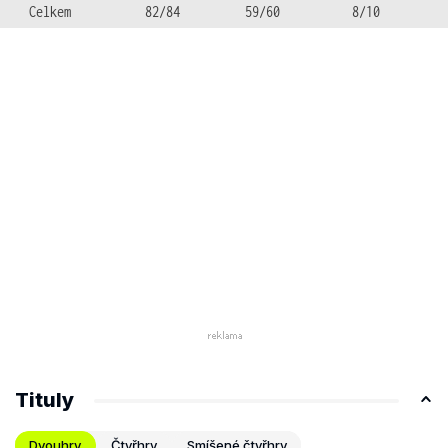
Celkem
82/84
59/60
8/10
Tituly
Dvouhry
Čtyřhry
Smíšené čtyřhry