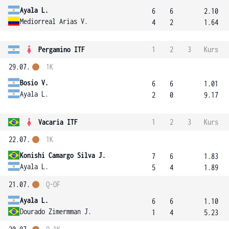
Ayala L.
6
6
2.10
Mediorreal Arias V.
4
2
1.64
Pergamino ITF
1
2
3
Kurs
29.07.
1K
Bosio V.
6
6
1.01
Ayala L.
2
0
9.17
Vacaria ITF
1
2
3
Kurs
22.07.
1K
Konishi Camargo Silva J.
7
6
1.83
Ayala L.
5
4
1.89
21.07.
Q-OF
Ayala L.
6
6
1.10
Dourado Zimermman J.
1
4
5.23