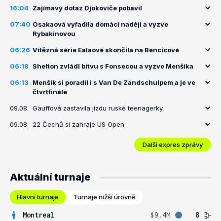
16:04
Zajímavý dotaz Djokoviče pobavil
07:40
Ósakaová vyřadila domácí naději a vyzve
Rybakinovou
06:26
Vítězná série Ealaové skončila na Bencicové
06:18
Shelton zvládl bitvu s Fonsecou a vyzve Menšíka
06:13
Menšík si poradil i s Van De Zandschulpem a je ve
čtvrtfinále
09.08.
Gauffová zastavila jízdu ruské teenagerky
09.08.
22 Čechů si zahraje US Open
Další expres zprávy
Aktuální turnaje
Hlavní turnaje
Turnaje nižší úrovně
Montreal
$9.4M
8