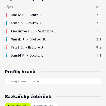
Zápas
H2H
Bencic B.
-
Gauff C.
2-6
Fomin S.
-
Zhukov M.
2-3
Alexandrova E.
-
Svitolina E.
1-3
Menšík J.
-
Shelton B.
2-1
Patil S.
-
Nitture A.
0-2
Donald M.
-
Bocchi L.
1-1
Profily hráčů
Sázkařský žebříček