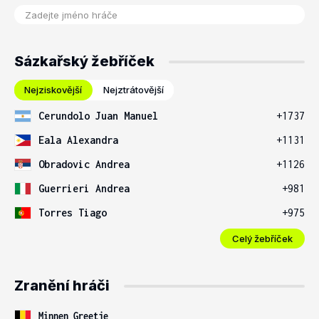
Sázkařský žebříček
Nejziskovější
Nejztrátovější
Cerundolo Juan Manuel
+1737
Eala Alexandra
+1131
Obradovic Andrea
+1126
Guerrieri Andrea
+981
Torres Tiago
+975
Celý žebříček
Zranění hráči
Minnen Greetje