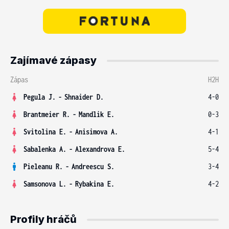
Zajímavé zápasy
Zápas
H2H
Pegula J.
-
Shnaider D.
4-0
Brantmeier R.
-
Mandlik E.
0-3
Svitolina E.
-
Anisimova A.
4-1
Sabalenka A.
-
Alexandrova E.
5-4
Pieleanu R.
-
Andreescu S.
3-4
Samsonova L.
-
Rybakina E.
4-2
Profily hráčů