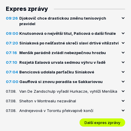
Expres zprávy
09:26
Djokovič chce drastickou změnu tenisových
pravidel
09:00
Knutsonová o největší titul, Palicová o další finále
07:20
Siniaková po nešťastné skreči slaví drtivé vítězství
07:16
Menšík parádně zvládl nebezpečnou hrozbu
07:10
Rozjetá Ealaová urvala sedmou výhru v řadě
07:04
Bencicová udolala parťačku Siniakové
07:00
Gauffová si znovu poradila se Sakkariovou
07.08.
Van De Zandschulp vyřadil Hurkacze, vyhlíží Menšíka
07.08.
Shelton v Montrealu nezaváhal
07.08.
Andrejevová v Torontu překvapivě končí
Další expres zprávy