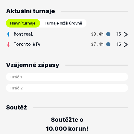
Aktuální turnaje
Hlavní turnaje
Turnaje nižší úrovně
Montreal
$9.4M
16
Toronto WTA
$7.4M
16
Vzájemné zápasy
Soutěž
Soutěžte o
10.000 korun!