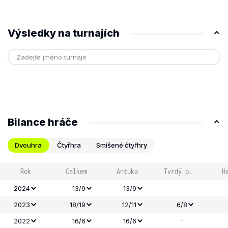
Výsledky na turnajích
Bilance hráče
Dvouhra
Čtyřhra
Smíšené čtyřhry
Rok
Celkem
Antuka
Tvrdý p.
H
-
2024
13/9
13/9
2023
18/19
12/11
6/8
-
2022
16/6
16/6