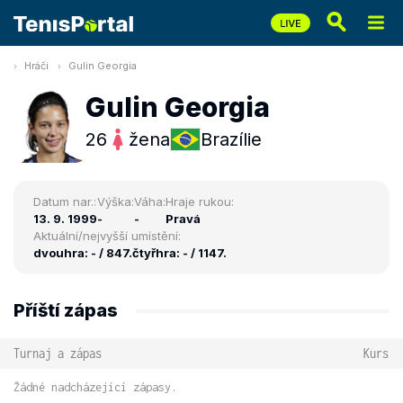
Hráči
Gulin Georgia
Gulin Georgia
26
žena
Brazílie
Datum nar.:
Výška:
Váha:
Hraje rukou:
13. 9. 1999
-
-
Pravá
Aktuální/nejvyšší umístění:
dvouhra: - / 847.
čtyřhra: - / 1147.
Příští zápas
Turnaj a zápas
Kurs
Žádné nadcházející zápasy.