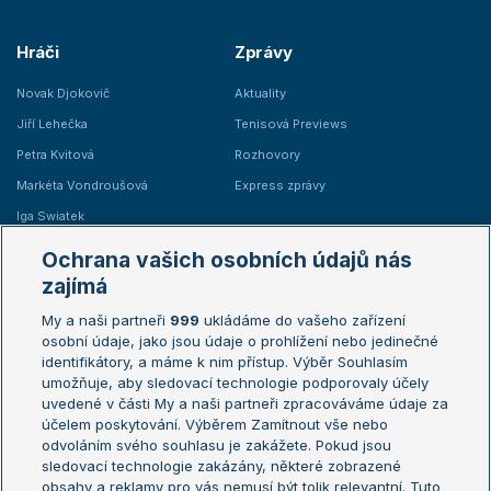
Hráči
Zprávy
Novak Djokovič
Aktuality
Jiří Lehečka
Tenisová Previews
Petra Kvitová
Rozhovory
Markéta Vondroušová
Express zprávy
Iga Swiatek
Marie Bouzková
Ochrana vašich osobních údajů nás
Žebříčky
Kalendář turnajů
zajímá
My a naši partneři
999
ukládáme do vašeho zařízení
Žebříček ATP (muži)
Australian Open
osobní údaje, jako jsou údaje o prohlížení nebo jedinečné
Žebříček WTA (ženy)
French Open
identifikátory, a máme k nim přístup. Výběr Souhlasím
umožňuje, aby sledovací technologie podporovaly účely
Sázkařský žebříček
Wimbledon
uvedené v části My a naši partneři zpracováváme údaje za
US Open
účelem poskytování. Výběrem Zamítnout vše nebo
odvoláním svého souhlasu je zakážete. Pokud jsou
Turnaj mistrů
sledovací technologie zakázány, některé zobrazené
Turnaj mistryň
obsahy a reklamy pro vás nemusí být tolik relevantní. Tuto