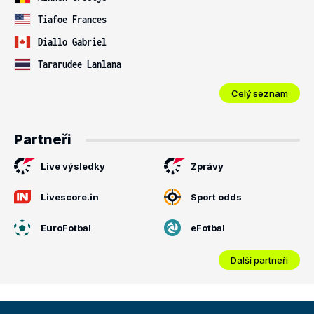
Tiafoe Frances
Diallo Gabriel
Tararudee Lanlana
Celý seznam
Partneři
Live výsledky
Zprávy
Livescore.in
Sport odds
EuroFotbal
eFotbal
Další partneři