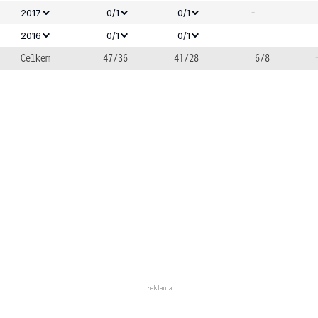
-
2017
0/1
0/1
-
2016
0/1
0/1
Celkem
47/36
41/28
6/8