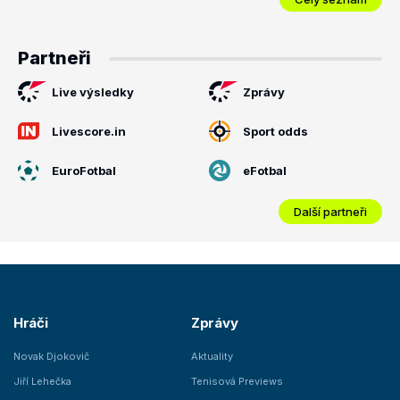
Partneři
Live výsledky
Zprávy
Livescore.in
Sport odds
EuroFotbal
eFotbal
Další partneři
Hráči
Zprávy
Novak Djokovič
Aktuality
Jiří Lehečka
Tenisová Previews