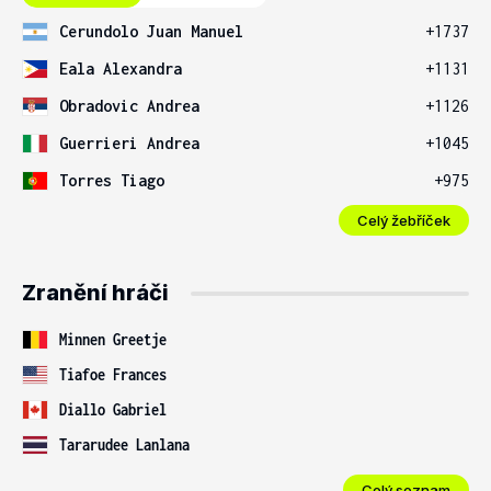
Cerundolo Juan Manuel
+1737
Eala Alexandra
+1131
Obradovic Andrea
+1126
Guerrieri Andrea
+1045
Torres Tiago
+975
Celý žebříček
Zranění hráči
Minnen Greetje
Tiafoe Frances
Diallo Gabriel
Tararudee Lanlana
Celý seznam