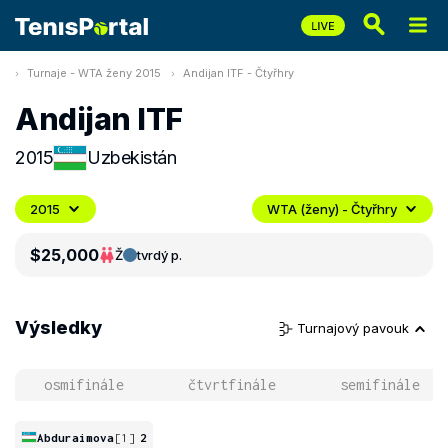
Turnaje - WTA ženy 2015
Andijan ITF - Čtyřhry
Andijan ITF
2015
Uzbekistán
2015
WTA (ženy) - Čtyřhry
$25,000
Ž
tvrdý p.
Výsledky
Turnajový pavouk
osmifinále
čtvrtfinále
semifinále
Abduraimova
[1]
2