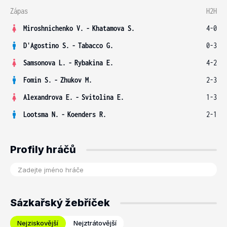
Zápas
H2H
Miroshnichenko V.
-
Khatamova S.
4-0
D'Agostino S.
-
Tabacco G.
0-3
Samsonova L.
-
Rybakina E.
4-2
Fomin S.
-
Zhukov M.
2-3
Alexandrova E.
-
Svitolina E.
1-3
Lootsma N.
-
Koenders R.
2-1
Profily hráčů
Sázkařský žebříček
Nejziskovější
Nejztrátovější