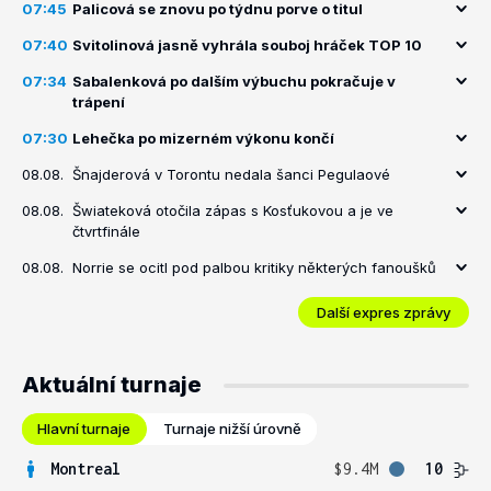
07:45
Palicová se znovu po týdnu porve o titul
07:40
Svitolinová jasně vyhrála souboj hráček TOP 10
07:34
Sabalenková po dalším výbuchu pokračuje v
trápení
07:30
Lehečka po mizerném výkonu končí
08.08.
Šnajderová v Torontu nedala šanci Pegulaové
08.08.
Šwiateková otočila zápas s Kosťukovou a je ve
čtvrtfinále
08.08.
Norrie se ocitl pod palbou kritiky některých fanoušků
Další expres zprávy
Aktuální turnaje
Hlavní turnaje
Turnaje nižší úrovně
Montreal
$9.4M
10