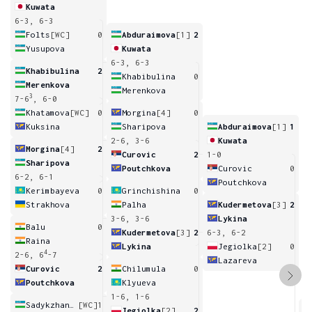
Kuwata
6-3, 6-3
Folts
[WC]
0
Abduraimova
[1]
2
Yusupova
Kuwata
6-3, 6-3
Khabibulina
2
Khabibulina
0
Merenkova
Merenkova
3
7-6
, 6-0
Khatamova
[WC]
0
Morgina
[4]
0
Kuksina
Sharipova
Abduraimova
[1]
1
2-6, 3-6
Kuwata
Morgina
[4]
2
Curovic
2
1-0
Sharipova
Poutchkova
Curovic
0
6-2, 6-1
Poutchkova
Kerimbayeva
0
Grinchishina
0
Strakhova
Palha
Kudermetova
[3]
2
3-6, 3-6
Lykina
Balu
0
Kudermetova
[3]
2
6-3, 6-2
Raina
Lykina
Jegiolka
[2]
0
4
2-6, 6
-7
Lazareva
Curovic
2
Chilumula
0
Poutchkova
Klyueva
1-6, 1-6
Sadykzhanova
[WC]
1
Jegiolka
[2]
2