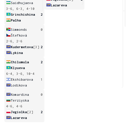
Saidhujaeva
Lazareva
3-6, 6-3, 4-10
4
Grinchishina
2
Palha
Simmonds
0
Štefková
2-6, 2-6
Kudermetova
[3]
2
Lykina
Chilumula
2
Klyueva
6-4, 3-6, 10-4
Ekshibarova
1
Lodikova
Komardina
0
Terziyska
4-6, 4-6
Jegiolka
[2]
2
Lazareva