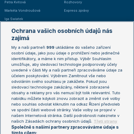
Petra Kvitová
Rozhovory
Markéta Vondroušová
Express zprávy
Iga Swiatek
Marie Bouzková
Ochrana vašich osobních údajů nás
Žebříčky
Kalendář turnajů
zajímá
My a naši partneři
999
ukládáme do vašeho zařízení
Žebříček ATP (muži)
Australian Open
osobní údaje, jako jsou údaje o prohlížení nebo jedinečné
Žebříček WTA (ženy)
French Open
identifikátory, a máme k nim přístup. Výběr Souhlasím
umožňuje, aby sledovací technologie podporovaly účely
Sázkařský žebříček
Wimbledon
uvedené v části My a naši partneři zpracováváme údaje za
US Open
účelem poskytování. Výběrem Zamítnout vše nebo
odvoláním svého souhlasu je zakážete. Pokud jsou
Turnaj mistrů
sledovací technologie zakázány, některé zobrazené
Turnaj mistryň
obsahy a reklamy pro vás nemusí být tolik relevantní. Tuto
Aktualní trendy
nabídku můžete kdykoli znovu zobrazit a změnit své volby
nebo souhlas odvolat kliknutím na odkaz Řízení předvoleb
ve spodní části webové stránky. Vaše volby se projeví v
Fotbalové přestupy
našem Internetová stránka. Další podrobnosti naleznete v
Livesport Daily
našich Zásadách ochrany osobních údajů.
Třetí strany
Společně s našimi partnery zpracováváme údaje s
LS Prague Open
tímto cílem: