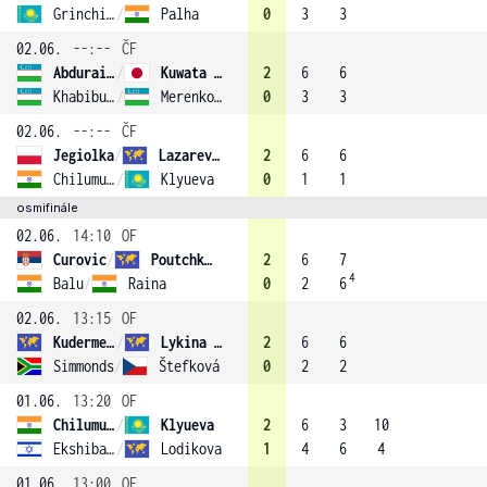
Grinchishina
/
Palha
0
3
3
02.06.
--:--
ČF
Abduraimova
/
Kuwata (1)
2
6
6
Khabibulina
/
Merenkova
0
3
3
02.06.
--:--
ČF
Jegiolka
/
Lazareva (2)
2
6
6
Chilumula
/
Klyueva
0
1
1
osmifinále
02.06.
14:10
OF
Curovic
/
Poutchkova
2
6
7
4
Balu
/
Raina
0
2
6
02.06.
13:15
OF
Kudermetova
/
Lykina (3)
2
6
6
Simmonds
/
Štefková
0
2
2
01.06.
13:20
OF
Chilumula
/
Klyueva
2
6
3
10
Ekshibarova
/
Lodikova
1
4
6
4
01.06.
13:00
OF