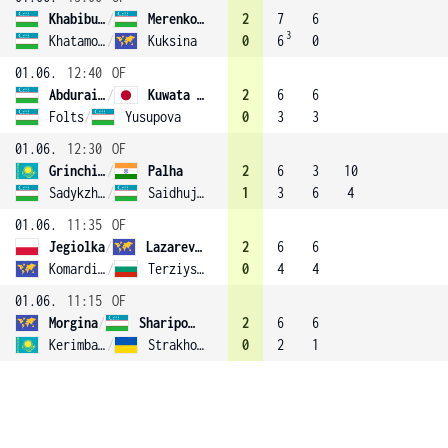
Khabibulina
/
Merenkova
2
7
6
3
Khatamova
/
Kuksina
0
6
0
01.06.
12:40
OF
Abduraimova
/
Kuwata (1)
2
6
6
Folts
/
Yusupova
0
3
3
01.06.
12:30
OF
Grinchishina
/
Palha
2
6
3
10
Sadykzhanova
/
Saidhujaeva
1
3
6
4
01.06.
11:35
OF
Jegiolka
/
Lazareva (2)
2
6
6
Komardina
/
Terziyska
0
4
4
01.06.
11:15
OF
Morgina
/
Sharipova (4)
2
6
6
Kerimbayeva
/
Strakhova
0
2
1