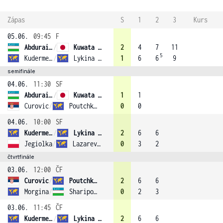
Zápas
S
1
2
3
Kurs
05.06.
09:45
F
Abduraimova
/
Kuwata (1)
2
4
7
11
5
Kudermetova
/
Lykina (3)
1
6
6
9
semifinále
04.06.
11:30
SF
Abduraimova
/
Kuwata (1)
1
1
Curovic
/
Poutchkova
0
0
04.06.
10:00
SF
Kudermetova
/
Lykina (3)
2
6
6
Jegiolka
/
Lazareva (2)
0
3
2
čtvrtfinále
03.06.
12:00
ČF
Curovic
/
Poutchkova
2
6
6
Morgina
/
Sharipova (4)
0
2
3
03.06.
11:45
ČF
Kudermetova
/
Lykina (3)
2
6
6