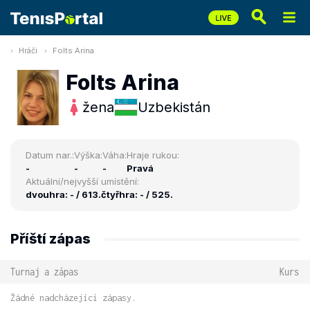
Hráči
Folts Arina
Folts Arina
žena
Uzbekistán
Datum nar.:
Výška:
Váha:
Hraje rukou:
-
-
-
Pravá
Aktuální/nejvyšší umístění:
dvouhra: - / 613.
čtyřhra: - / 525.
Příští zápas
Turnaj a zápas
Kurs
Žádné nadcházející zápasy.