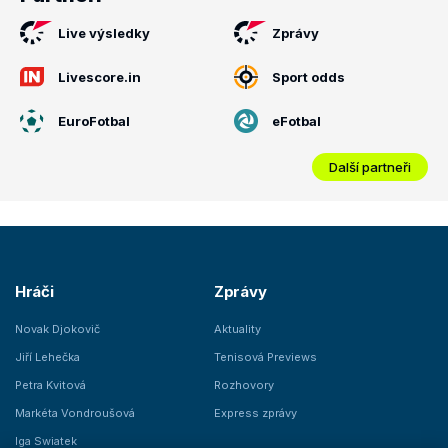
Live výsledky
Zprávy
Livescore.in
Sport odds
EuroFotbal
eFotbal
Další partneři
Hráči
Zprávy
Novak Djokovič
Aktuality
Jiří Lehečka
Tenisová Previews
Petra Kvitová
Rozhovory
Markéta Vondroušová
Express zprávy
Iga Swiatek