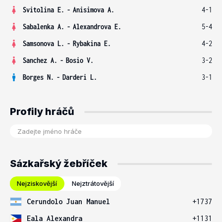
Svitolina E.
-
Anisimova A.
4-1
Sabalenka A.
-
Alexandrova E.
5-4
Samsonova L.
-
Rybakina E.
4-2
Sanchez A.
-
Bosio V.
3-2
Borges N.
-
Darderi L.
3-1
Profily hráčů
Sázkařský žebříček
Nejziskovější
Nejztrátovější
Cerundolo Juan Manuel
+1737
Eala Alexandra
+1131