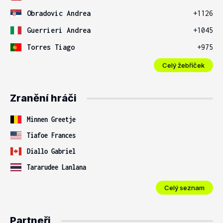
Obradovic Andrea
+1126
Guerrieri Andrea
+1045
Torres Tiago
+975
Celý žebříček
Zranění hráči
Minnen Greetje
Tiafoe Frances
Diallo Gabriel
Tararudee Lanlana
Celý seznam
Partneři