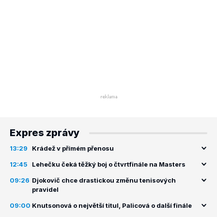
Expres zprávy
13:29
Krádež v přímém přenosu
12:45
Lehečku čeká těžký boj o čtvrtfinále na Masters
09:26
Djokovič chce drastickou změnu tenisových
pravidel
09:00
Knutsonová o největší titul, Palicová o další finále