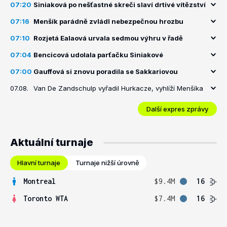
07:20
Siniaková po nešťastné skreči slaví drtivé vítězství
07:16
Menšík parádně zvládl nebezpečnou hrozbu
07:10
Rozjetá Ealaová urvala sedmou výhru v řadě
07:04
Bencicová udolala parťačku Siniakové
07:00
Gauffová si znovu poradila se Sakkariovou
07.08.
Van De Zandschulp vyřadil Hurkacze, vyhlíží Menšíka
Další expres zprávy
Aktuální turnaje
Hlavní turnaje
Turnaje nižší úrovně
Montreal
$9.4M
16
Toronto WTA
$7.4M
16