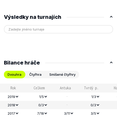
Výsledky na turnajích
Bilance hráče
Dvouhra
Čtyřhra
Smíšené čtyřhry
Rok
Celkem
Antuka
Tvrdý p.
H
-
2019
1/5
1/3
-
2018
0/3
0/3
2017
7/18
3/11
3/5