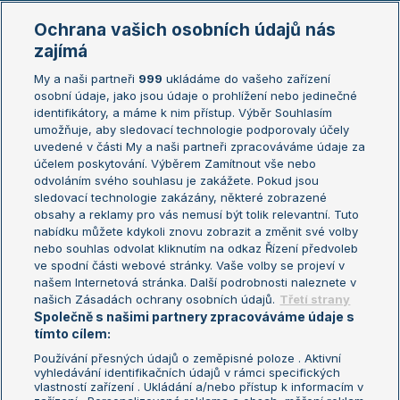
Marie Bouzková
Ochrana vašich osobních údajů nás
Žebříčky
Kalendář turnajů
zajímá
My a naši partneři
999
ukládáme do vašeho zařízení
Žebříček ATP (muži)
Australian Open
osobní údaje, jako jsou údaje o prohlížení nebo jedinečné
Žebříček WTA (ženy)
French Open
identifikátory, a máme k nim přístup. Výběr Souhlasím
umožňuje, aby sledovací technologie podporovaly účely
Sázkařský žebříček
Wimbledon
uvedené v části My a naši partneři zpracováváme údaje za
US Open
účelem poskytování. Výběrem Zamítnout vše nebo
odvoláním svého souhlasu je zakážete. Pokud jsou
Turnaj mistrů
sledovací technologie zakázány, některé zobrazené
Turnaj mistryň
obsahy a reklamy pro vás nemusí být tolik relevantní. Tuto
Aktualní trendy
nabídku můžete kdykoli znovu zobrazit a změnit své volby
nebo souhlas odvolat kliknutím na odkaz Řízení předvoleb
ve spodní části webové stránky. Vaše volby se projeví v
Fotbalové přestupy
našem Internetová stránka. Další podrobnosti naleznete v
Livesport Daily
našich Zásadách ochrany osobních údajů.
Třetí strany
Společně s našimi partnery zpracováváme údaje s
LS Prague Open
tímto cílem:
Používání přesných údajů o zeměpisné poloze . Aktivní
vyhledávání identifikačních údajů v rámci specifických
vlastností zařízení . Ukládání a/nebo přístup k informacím v
Podmínky užití
Nastavení soukromí