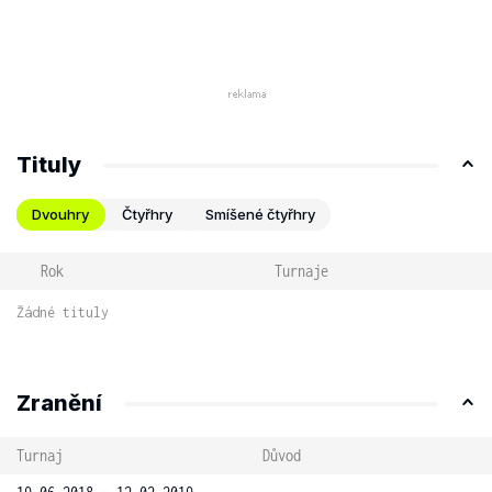
Tituly
Dvouhry
Čtyřhry
Smíšené čtyřhry
Rok
Turnaje
Žádné tituly
Zranění
Turnaj
Důvod