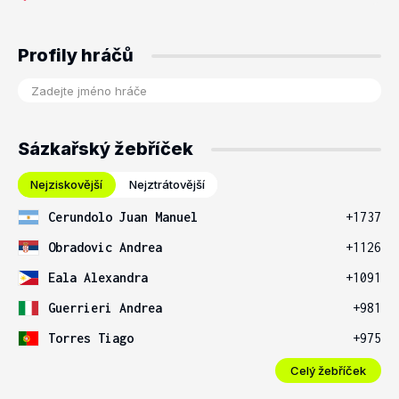
Profily hráčů
Sázkařský žebříček
Nejziskovější
Nejztrátovější
Cerundolo Juan Manuel
+1737
Obradovic Andrea
+1126
Eala Alexandra
+1091
Guerrieri Andrea
+981
Torres Tiago
+975
Celý žebříček