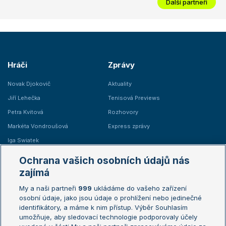
Další partneři
Hráči
Zprávy
Novak Djokovič
Aktuality
Jiří Lehečka
Tenisová Previews
Petra Kvitová
Rozhovory
Markéta Vondroušová
Express zprávy
Iga Swiatek
Marie Bouzková
Ochrana vašich osobních údajů nás
Žebříčky
Kalendář turnajů
zajímá
My a naši partneři
999
ukládáme do vašeho zařízení
Žebříček ATP (muži)
Australian Open
osobní údaje, jako jsou údaje o prohlížení nebo jedinečné
Žebříček WTA (ženy)
French Open
identifikátory, a máme k nim přístup. Výběr Souhlasím
umožňuje, aby sledovací technologie podporovaly účely
Sázkařský žebříček
Wimbledon