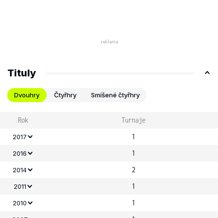
Tituly
Dvouhry
Čtyřhry
Smíšené čtyřhry
Rok
Turnaje
1
2017
1
2016
2
2014
1
2011
1
2010