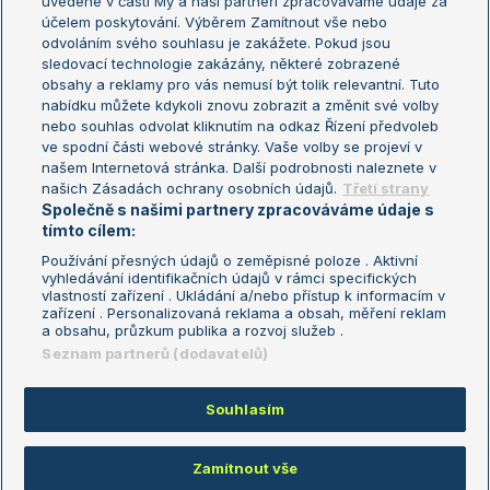
uvedené v části My a naši partneři zpracováváme údaje za
US Open
účelem poskytování. Výběrem Zamítnout vše nebo
odvoláním svého souhlasu je zakážete. Pokud jsou
Turnaj mistrů
sledovací technologie zakázány, některé zobrazené
Turnaj mistryň
obsahy a reklamy pro vás nemusí být tolik relevantní. Tuto
Aktualní trendy
nabídku můžete kdykoli znovu zobrazit a změnit své volby
nebo souhlas odvolat kliknutím na odkaz Řízení předvoleb
ve spodní části webové stránky. Vaše volby se projeví v
Fotbalové přestupy
našem Internetová stránka. Další podrobnosti naleznete v
Livesport Daily
našich Zásadách ochrany osobních údajů.
Třetí strany
Společně s našimi partnery zpracováváme údaje s
LS Prague Open
tímto cílem:
Používání přesných údajů o zeměpisné poloze . Aktivní
vyhledávání identifikačních údajů v rámci specifických
vlastností zařízení . Ukládání a/nebo přístup k informacím v
Podmínky užití
Nastavení soukromí
zařízení . Personalizovaná reklama a obsah, měření reklam
GDPR a žurnalistika
Reklama
a obsahu, průzkum publika a rozvoj služeb .
Informace o zpracování osobních
Kontakt
Seznam partnerů (dodavatelů)
údajů
Tiráž
Souhlasím
Copyright © 2008-2026 TenisPortal.cz. Využíváme zpravodajství ČTK.
Zamítnout vše