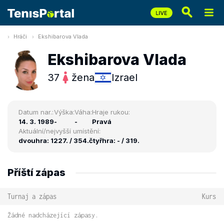
Hráči
Ekshibarova Vlada
Ekshibarova Vlada
37
žena
Izrael
Datum nar.:
Výška:
Váha:
Hraje rukou:
14. 3. 1989
-
-
Pravá
Aktuální/nejvyšší umístění:
dvouhra: 1227. / 354.
čtyřhra: - / 319.
Příští zápas
Turnaj a zápas
Kurs
Žádné nadcházející zápasy.