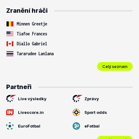
Zranění hráči
Minnen Greetje
Tiafoe Frances
Diallo Gabriel
Tararudee Lanlana
Celý seznam
Partneři
Live výsledky
Zprávy
Livescore.in
Sport odds
EuroFotbal
eFotbal