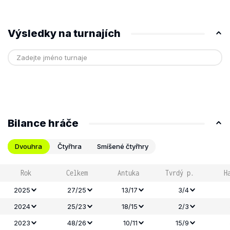
Výsledky na turnajích
Bilance hráče
Dvouhra
Čtyřhra
Smíšené čtyřhry
Rok
Celkem
Antuka
Tvrdý p.
H
2025
27/25
13/17
3/4
2024
25/23
18/15
2/3
2023
48/26
10/11
15/9