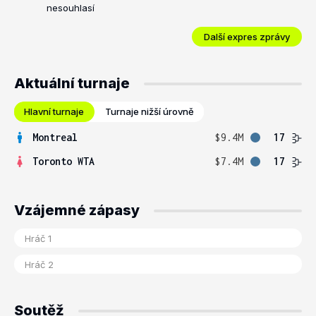
nesouhlasí
Další expres zprávy
Aktuální turnaje
Hlavní turnaje
Turnaje nižší úrovně
Montreal
$9.4M
17
Toronto WTA
$7.4M
17
Vzájemné zápasy
Soutěž