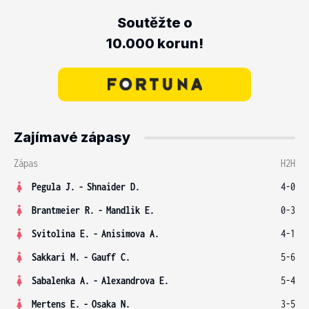
Soutěžte o
10.000 korun!
Zajímavé zápasy
Zápas
H2H
Pegula J.
-
Shnaider D.
4-0
Brantmeier R.
-
Mandlik E.
0-3
Svitolina E.
-
Anisimova A.
4-1
Sakkari M.
-
Gauff C.
5-6
Sabalenka A.
-
Alexandrova E.
5-4
Mertens E.
-
Osaka N.
3-5