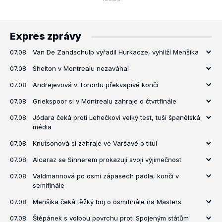
Expres zprávy
07.08.
Van De Zandschulp vyřadil Hurkacze, vyhlíží Menšíka
07.08.
Shelton v Montrealu nezaváhal
07.08.
Andrejevová v Torontu překvapivě končí
07.08.
Griekspoor si v Montrealu zahraje o čtvrtfinále
07.08.
Jódara čeká proti Lehečkovi velký test, tuší španělská
média
07.08.
Knutsonová si zahraje ve Varšavě o titul
07.08.
Alcaraz se Sinnerem prokazují svoji výjimečnost
07.08.
Valdmannová po osmi zápasech padla, končí v
semifinále
07.08.
Menšíka čeká těžký boj o osmifinále na Masters
07.08.
Štěpánek s volbou povrchu proti Spojeným státům