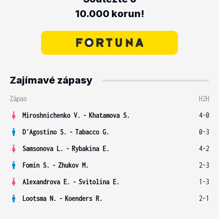
10.000 korun!
Zajímavé zápasy
Zápas
H2H
Miroshnichenko V.
-
Khatamova S.
4-0
D'Agostino S.
-
Tabacco G.
0-3
Samsonova L.
-
Rybakina E.
4-2
Fomin S.
-
Zhukov M.
2-3
Alexandrova E.
-
Svitolina E.
1-3
Lootsma N.
-
Koenders R.
2-1