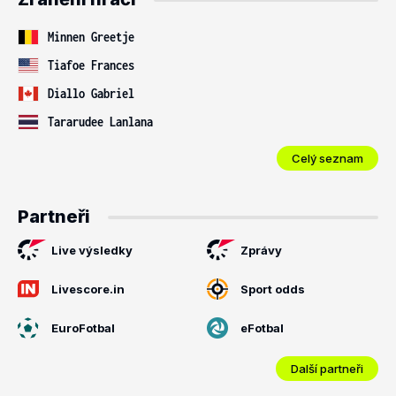
Minnen Greetje
Tiafoe Frances
Diallo Gabriel
Tararudee Lanlana
Celý seznam
Partneři
Live výsledky
Zprávy
Livescore.in
Sport odds
EuroFotbal
eFotbal
Další partneři