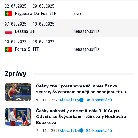
22.07.2025 - 20.08.2025
Figueira Da Foz ITF
skreč
07.02.2025 - 19.02.2025
Leszno ITF
nenastoupila
10.02.2023 - 28.02.2023
Porto 5 ITF
nenastoupila
Zprávy
Češky znají postupový klíč. Američanky
sebraly Švýcarkám naději na obhajobu titulu
9. 11. 2023
Aktuality
30 komentářů
Češky nakročily do semifinále BJK Cupu.
Odvetu se Švýcarkami režírovaly Nosková a
Bouzková
7. 11. 2023
Aktuality
94 komentářů