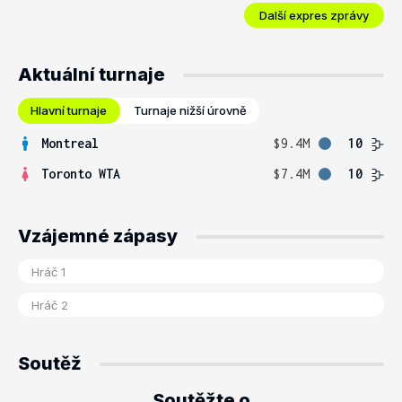
Další expres zprávy
Aktuální turnaje
Hlavní turnaje
Turnaje nižší úrovně
Montreal
$9.4M
10
Toronto WTA
$7.4M
10
Vzájemné zápasy
Soutěž
Soutěžte o