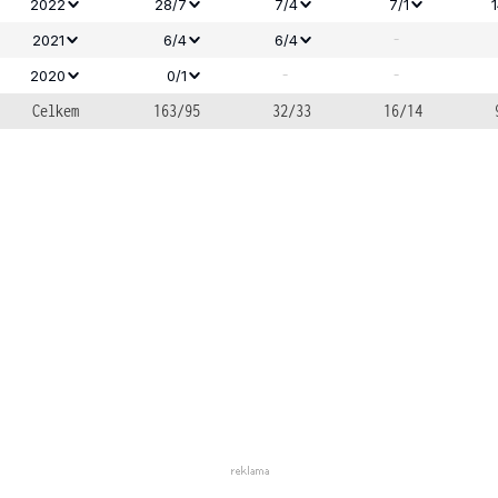
2022
28/7
7/4
7/1
-
2021
6/4
6/4
-
-
2020
0/1
Celkem
163/95
32/33
16/14