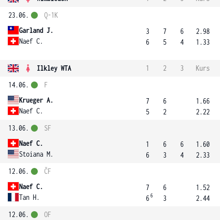
23.06.
Q-1K
Garland J.
3
7
6
2.98
Naef C.
6
5
4
1.33
Ilkley WTA
1
2
3
Kurs
14.06.
F
Krueger A.
7
6
1.66
Naef C.
5
2
2.22
13.06.
SF
Naef C.
1
6
6
1.60
Stoiana M.
6
3
4
2.33
12.06.
ČF
Naef C.
7
6
1.52
6
Tan H.
6
3
2.44
12.06.
OF