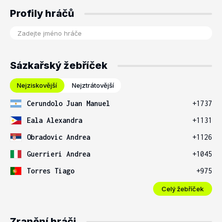
Profily hráčů
Sázkařský žebříček
Nejziskovější
Nejztrátovější
Cerundolo Juan Manuel
+1737
Eala Alexandra
+1131
Obradovic Andrea
+1126
Guerrieri Andrea
+1045
Torres Tiago
+975
Celý žebříček
Zranění hráči