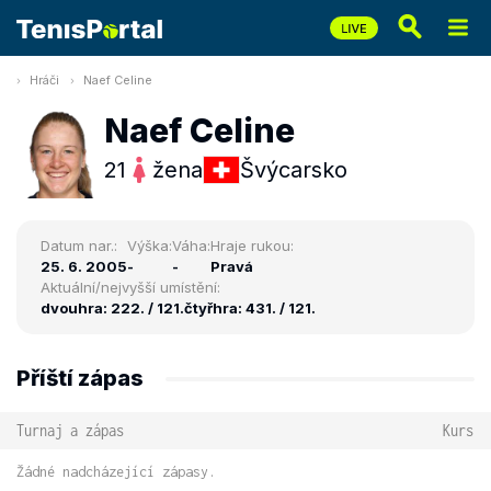
Hráči
Naef Celine
Naef Celine
21
žena
Švýcarsko
Datum nar.:
Výška:
Váha:
Hraje rukou:
25. 6. 2005
-
-
Pravá
Aktuální/nejvyšší umístění:
dvouhra: 222. / 121.
čtyřhra: 431. / 121.
Příští zápas
Turnaj a zápas
Kurs
Žádné nadcházející zápasy.