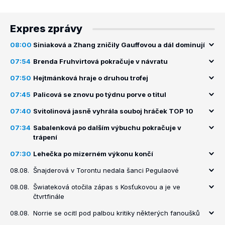
Expres zprávy
08:00
Siniaková a Zhang zničily Gauffovou a dál dominují
07:54
Brenda Fruhvirtová pokračuje v návratu
07:50
Hejtmánková hraje o druhou trofej
07:45
Palicová se znovu po týdnu porve o titul
07:40
Svitolinová jasně vyhrála souboj hráček TOP 10
07:34
Sabalenková po dalším výbuchu pokračuje v
trápení
07:30
Lehečka po mizerném výkonu končí
08.08.
Šnajderová v Torontu nedala šanci Pegulaové
08.08.
Šwiateková otočila zápas s Kosťukovou a je ve
čtvrtfinále
08.08.
Norrie se ocitl pod palbou kritiky některých fanoušků