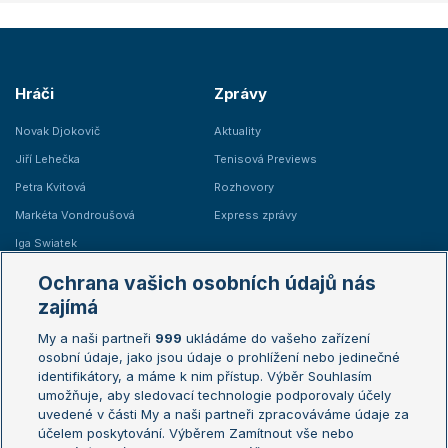
Hráči
Zprávy
Novak Djokovič
Aktuality
Jiří Lehečka
Tenisová Previews
Petra Kvitová
Rozhovory
Markéta Vondroušová
Express zprávy
Iga Swiatek
Marie Bouzková
Ochrana vašich osobních údajů nás
Žebříčky
Kalendář turnajů
zajímá
My a naši partneři
999
ukládáme do vašeho zařízení
Žebříček ATP (muži)
Australian Open
osobní údaje, jako jsou údaje o prohlížení nebo jedinečné
Žebříček WTA (ženy)
French Open
identifikátory, a máme k nim přístup. Výběr Souhlasím
umožňuje, aby sledovací technologie podporovaly účely
Sázkařský žebříček
Wimbledon
uvedené v části My a naši partneři zpracováváme údaje za
US Open
účelem poskytování. Výběrem Zamítnout vše nebo