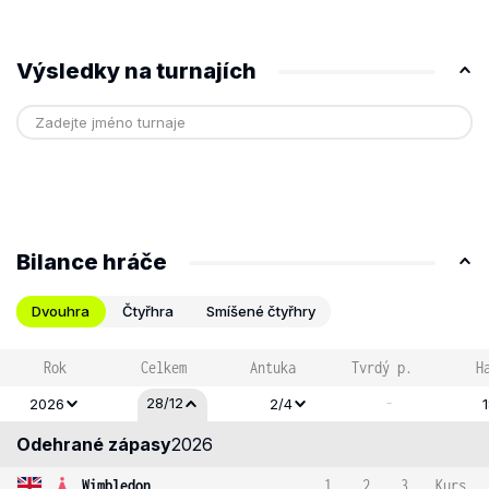
Výsledky na turnajích
Bilance hráče
Dvouhra
Čtyřhra
Smíšené čtyřhry
Rok
Celkem
Antuka
Tvrdý p.
H
-
28/12
2026
2/4
Odehrané zápasy
2026
Wimbledon
1
2
3
Kurs