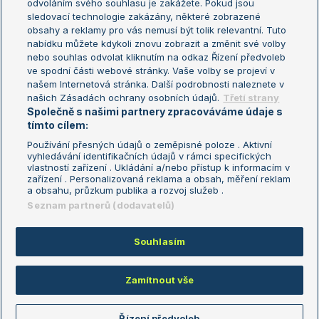
odvoláním svého souhlasu je zakážete. Pokud jsou
Turnaj mistrů
sledovací technologie zakázány, některé zobrazené
Turnaj mistryň
obsahy a reklamy pro vás nemusí být tolik relevantní. Tuto
Aktualní trendy
nabídku můžete kdykoli znovu zobrazit a změnit své volby
nebo souhlas odvolat kliknutím na odkaz Řízení předvoleb
ve spodní části webové stránky. Vaše volby se projeví v
Fotbalové přestupy
našem Internetová stránka. Další podrobnosti naleznete v
Livesport Daily
našich Zásadách ochrany osobních údajů.
Třetí strany
Společně s našimi partnery zpracováváme údaje s
LS Prague Open
tímto cílem:
Používání přesných údajů o zeměpisné poloze . Aktivní
vyhledávání identifikačních údajů v rámci specifických
vlastností zařízení . Ukládání a/nebo přístup k informacím v
Podmínky užití
Nastavení soukromí
zařízení . Personalizovaná reklama a obsah, měření reklam
GDPR a žurnalistika
Reklama
a obsahu, průzkum publika a rozvoj služeb .
Informace o zpracování osobních
Kontakt
Seznam partnerů (dodavatelů)
údajů
Tiráž
Souhlasím
Copyright © 2008-2026 TenisPortal.cz. Využíváme zpravodajství ČTK.
Zamítnout vše
Řízení předvoleb