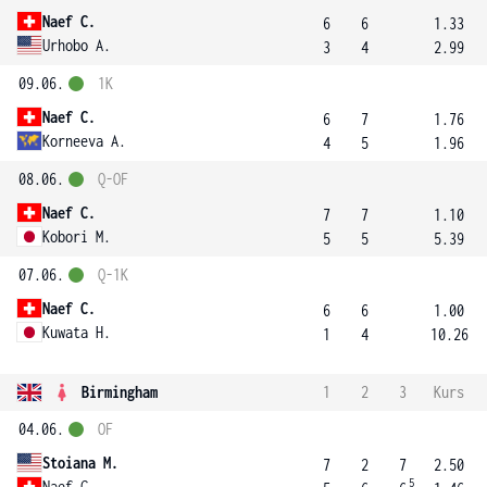
Naef C.
6
6
1.33
Urhobo A.
3
4
2.99
09.06.
1K
Naef C.
6
7
1.76
Korneeva A.
4
5
1.96
08.06.
Q-OF
Naef C.
7
7
1.10
Kobori M.
5
5
5.39
07.06.
Q-1K
Naef C.
6
6
1.00
Kuwata H.
1
4
10.26
Birmingham
1
2
3
Kurs
04.06.
OF
Stoiana M.
7
2
7
2.50
5
Naef C.