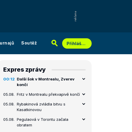
urnajů
Soutěž
Přihlášení
Expres zprávy
00:12
Další šok v Montrealu, Zverev
končí
05.08.
Fritz v Montrealu překvapivě končí
05.08.
Rybakinová zvládla bitvu s
Kasatkinovou
05.08.
Pegulaová v Torontu začala
obratem