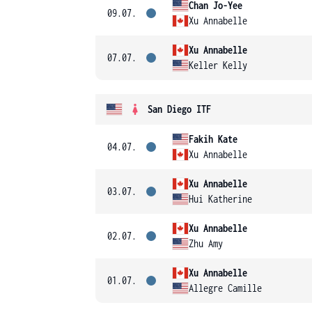
Chan Jo-Yee
09.07.
Xu Annabelle
Xu Annabelle
07.07.
Keller Kelly
San Diego ITF
Fakih Kate
04.07.
Xu Annabelle
Xu Annabelle
03.07.
Hui Katherine
Xu Annabelle
02.07.
Zhu Amy
Xu Annabelle
01.07.
Allegre Camille