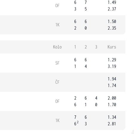
6
7
1.49
OF
3
5
2.37
6
6
1.50
1K
2
0
2.35
Kolo
1
2
3
Kurs
6
6
1.29
SF
1
4
3.19
1.94
ČF
1.74
2
6
4
2.00
OF
6
1
0
1.70
7
6
1.34
1K
2
6
3
2.81