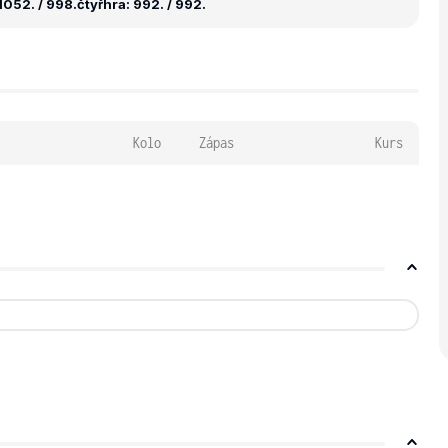
1052. / 998.
čtyřhra: 992. / 992.
Kolo
Zápas
Kurs