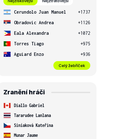
Nejziskovější
Nejztrátovější
Cerundolo Juan Manuel
+1737
Obradovic Andrea
+1126
Eala Alexandra
+1072
Torres Tiago
+975
Aguiard Enzo
+936
Celý žebříček
Zranění hráči
Diallo Gabriel
Tararudee Lanlana
Siniaková Kateřina
Munar Jaume