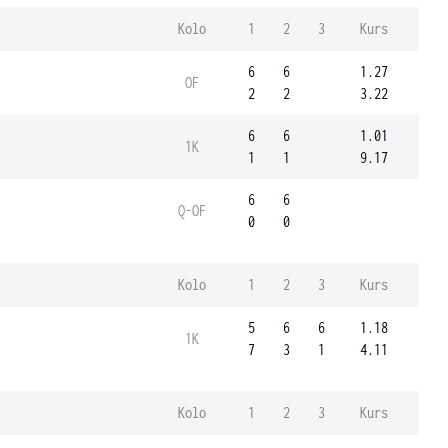
Kolo
1
2
3
Kurs
6
6
1.27
OF
2
2
3.22
6
6
1.01
1K
1
1
9.17
6
6
Q-OF
0
0
Kolo
1
2
3
Kurs
5
6
6
1.18
1K
7
3
1
4.11
Kolo
1
2
3
Kurs