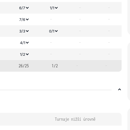
-
-
6/7
1/1
-
-
-
7/6
-
-
3/3
0/1
-
-
-
4/1
-
-
-
1/2
26/25
1/2
-
-
Turnaje nižší úrovně