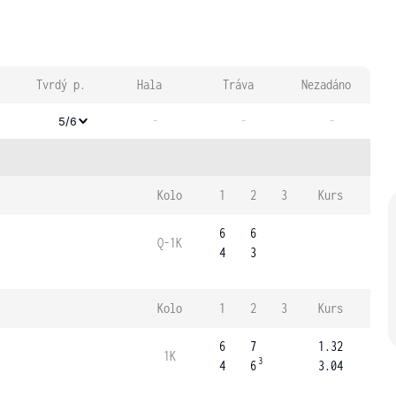
Tvrdý p.
Hala
Tráva
Nezadáno
-
-
-
5/6
Kolo
1
2
3
Kurs
6
6
Q-1K
4
3
Kolo
1
2
3
Kurs
6
7
1.32
1K
3
4
6
3.04