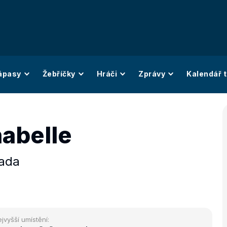
ápasy
Žebříčky
Hráči
Zprávy
Kalendář t
abelle
ada
jvyšší umístění: