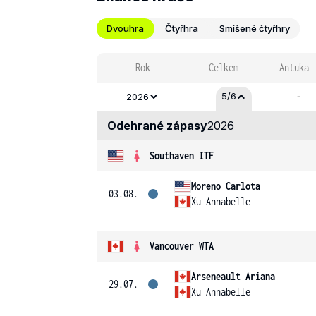
Dvouhra
Čtyřhra
Smíšené čtyřhry
Rok
Celkem
Antuka
-
5/6
2026
Odehrané zápasy
2026
Southaven ITF
Moreno Carlota
03.08.
Xu Annabelle
Vancouver WTA
Arseneault Ariana
29.07.
Xu Annabelle