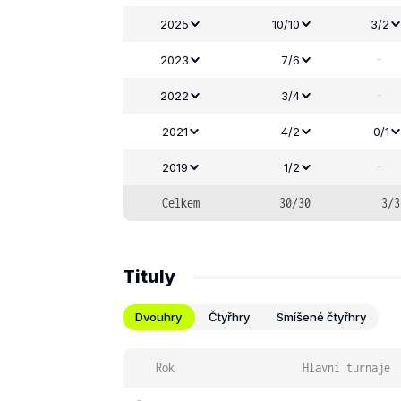
2025
10/10
3/2
-
2023
7/6
-
2022
3/4
2021
4/2
0/1
-
2019
1/2
Celkem
30/30
3/3
Tituly
Dvouhry
Čtyřhry
Smíšené čtyřhry
Rok
Hlavní turnaje