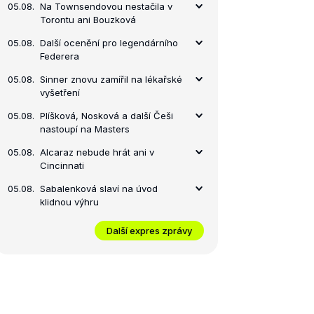
05.08.
Na Townsendovou nestačila v
Torontu ani Bouzková
05.08.
Další ocenění pro legendárního
Federera
05.08.
Sinner znovu zamířil na lékařské
vyšetření
05.08.
Plíšková, Nosková a další Češi
nastoupí na Masters
05.08.
Alcaraz nebude hrát ani v
Cincinnati
05.08.
Sabalenková slaví na úvod
klidnou výhru
Další expres zprávy