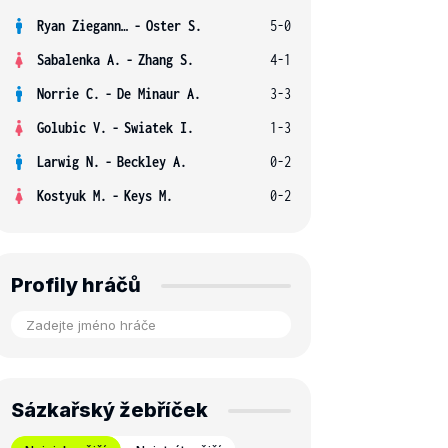
Ryan Ziegann S.
-
Oster S.
5-0
Sabalenka A.
-
Zhang S.
4-1
Norrie C.
-
De Minaur A.
3-3
Golubic V.
-
Swiatek I.
1-3
Larwig N.
-
Beckley A.
0-2
Kostyuk M.
-
Keys M.
0-2
Profily hráčů
Sázkařský žebříček