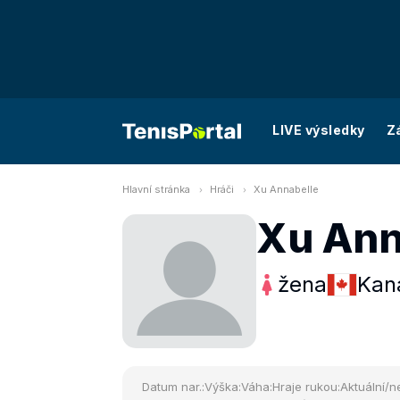
LIVE výsledky
Z
Hlavní stránka
Hráči
Xu Annabelle
Xu Ann
žena
Kan
Datum nar.:
Výška:
Váha:
Hraje rukou:
Aktuální/ne