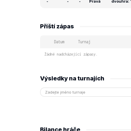
-
-
-
Pravá
dvouhra: 
Příští zápas
Datum
Turnaj
Žádné nadcházející zápasy.
Výsledky na turnajích
Bilance hráče