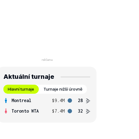
Aktuální turnaje
Hlavní turnaje
Turnaje nižší úrovně
Montreal
$9.4M
28
Toronto WTA
$7.4M
32