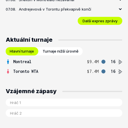
07.08.
Andrejevová v Torontu překvapivě končí
Další expres zprávy
Aktuální turnaje
Hlavní turnaje
Turnaje nižší úrovně
Montreal
$9.4M
16
Toronto WTA
$7.4M
16
Vzájemné zápasy