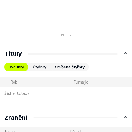
Tituly
Dvouhry
Čtyřhry
Smíšené čtyřhry
Rok
Turnaje
Žádné tituly
Zranění
Turnaj
Důvod