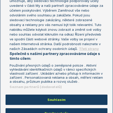
umožňuje, aby sledovací technologie podporovaly účely
Sázkařský žebříček
Wimbledon
uvedené v části My a naši partneři zpracováváme údaje za
US Open
účelem poskytování. Výběrem Zamítnout vše nebo
odvoláním svého souhlasu je zakážete. Pokud jsou
Turnaj mistrů
sledovací technologie zakázány, některé zobrazené
Turnaj mistryň
obsahy a reklamy pro vás nemusí být tolik relevantní. Tuto
Aktualní trendy
nabídku můžete kdykoli znovu zobrazit a změnit své volby
nebo souhlas odvolat kliknutím na odkaz Řízení předvoleb
ve spodní části webové stránky. Vaše volby se projeví v
Fotbalové přestupy
našem Internetová stránka. Další podrobnosti naleznete v
Livesport Daily
našich Zásadách ochrany osobních údajů.
Třetí strany
Společně s našimi partnery zpracováváme údaje s
LS Prague Open
tímto cílem:
Používání přesných údajů o zeměpisné poloze . Aktivní
vyhledávání identifikačních údajů v rámci specifických
vlastností zařízení . Ukládání a/nebo přístup k informacím v
Podmínky užití
Nastavení soukromí
zařízení . Personalizovaná reklama a obsah, měření reklam
GDPR a žurnalistika
Reklama
a obsahu, průzkum publika a rozvoj služeb .
Informace o zpracování osobních
Kontakt
Seznam partnerů (dodavatelů)
údajů
Tiráž
Souhlasím
Copyright © 2008-2026 TenisPortal.cz. Využíváme zpravodajství ČTK.