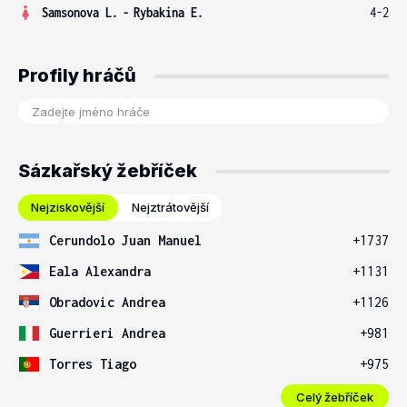
Samsonova L.
-
Rybakina E.
4-2
Profily hráčů
Sázkařský žebříček
Nejziskovější
Nejztrátovější
Cerundolo Juan Manuel
+1737
Eala Alexandra
+1131
Obradovic Andrea
+1126
Guerrieri Andrea
+981
Torres Tiago
+975
Celý žebříček