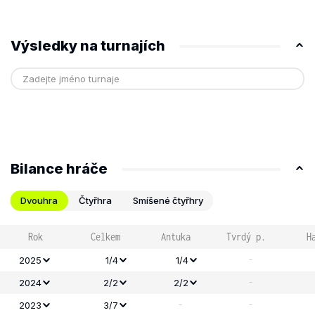
Výsledky na turnajích
Bilance hráče
Dvouhra
Čtyřhra
Smíšené čtyřhry
Rok
Celkem
Antuka
Tvrdý p.
H
-
2025
1/4
1/4
-
2024
2/2
2/2
-
-
2023
3/7