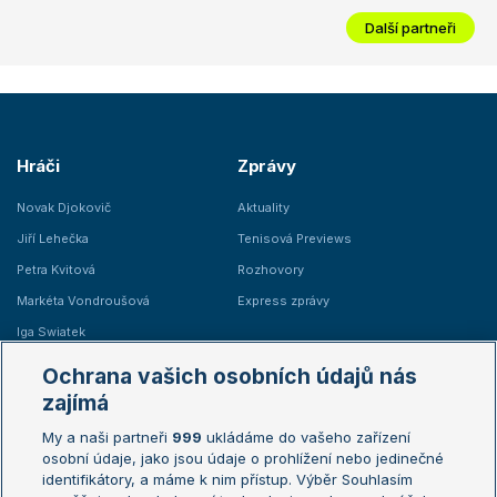
Další partneři
Hráči
Zprávy
Novak Djokovič
Aktuality
Jiří Lehečka
Tenisová Previews
Petra Kvitová
Rozhovory
Markéta Vondroušová
Express zprávy
Iga Swiatek
Marie Bouzková
Ochrana vašich osobních údajů nás
Žebříčky
Kalendář turnajů
zajímá
My a naši partneři
999
ukládáme do vašeho zařízení
Žebříček ATP (muži)
Australian Open
osobní údaje, jako jsou údaje o prohlížení nebo jedinečné
Žebříček WTA (ženy)
French Open
identifikátory, a máme k nim přístup. Výběr Souhlasím