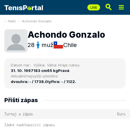
Hráči
Achondo Gonzalo
Achondo Gonzalo
28
muž
Chile
Datum nar.:
Výška:
Váha:
Hraje rukou:
31. 10. 1997
183 cm
65 kg
Pravá
Aktuální/nejvyšší umístění:
dvouhra: - / 1738.
čtyřhra: - / 1122.
Příští zápas
Turnaj a zápas
Kurs
Žádné nadcházející zápasy.