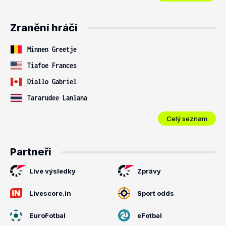
Zranění hráči
Minnen Greetje
Tiafoe Frances
Diallo Gabriel
Tararudee Lanlana
Celý seznam
Partneři
Live výsledky
Zprávy
Livescore.in
Sport odds
EuroFotbal
eFotbal