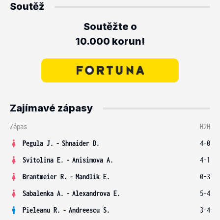
Soutěž
Soutěžte o
10.000 korun!
Zajímavé zápasy
Zápas
H2H
Pegula J.
-
Shnaider D.
4-0
Svitolina E.
-
Anisimova A.
4-1
Brantmeier R.
-
Mandlik E.
0-3
Sabalenka A.
-
Alexandrova E.
5-4
Pieleanu R.
-
Andreescu S.
3-4