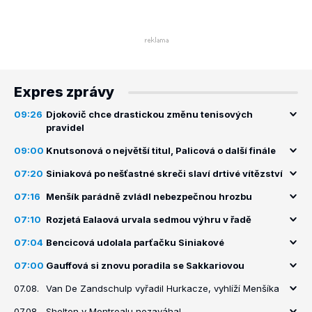
Expres zprávy
09:26
Djokovič chce drastickou změnu tenisových
pravidel
09:00
Knutsonová o největší titul, Palicová o další finále
07:20
Siniaková po nešťastné skreči slaví drtivé vítězství
07:16
Menšík parádně zvládl nebezpečnou hrozbu
07:10
Rozjetá Ealaová urvala sedmou výhru v řadě
07:04
Bencicová udolala parťačku Siniakové
07:00
Gauffová si znovu poradila se Sakkariovou
07.08.
Van De Zandschulp vyřadil Hurkacze, vyhlíží Menšíka
07.08.
Shelton v Montrealu nezaváhal