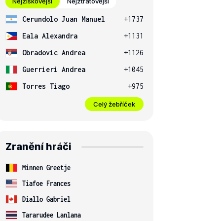
Nejziskovější
Nejztrátovější
Cerundolo Juan Manuel
+1737
Eala Alexandra
+1131
Obradovic Andrea
+1126
Guerrieri Andrea
+1045
Torres Tiago
+975
Celý žebříček
Zranění hráči
Minnen Greetje
Tiafoe Frances
Diallo Gabriel
Tararudee Lanlana