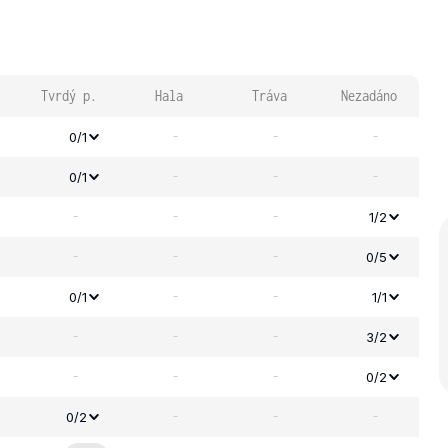
Tvrdý p.
Hala
Tráva
Nezadáno
-
-
-
0/1
-
-
-
0/1
-
-
-
1/2
-
-
-
0/5
-
-
0/1
1/1
-
-
-
3/2
-
-
-
0/2
-
-
-
0/2