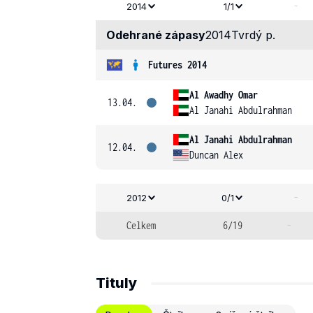
-
2014
1/1
Odehrané zápasy
2014
Tvrdý p.
Futures 2014
Al Awadhy Omar
13.04.
Al Janahi Abdulrahman
Al Janahi Abdulrahman
12.04.
Duncan Alex
-
2012
0/1
Celkem
6/19
-
Tituly