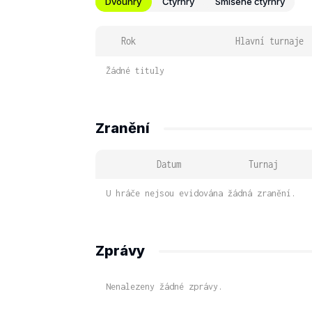
Dvouhry
Čtyřhry
Smíšené čtyřhry
Rok
Hlavní turnaje
Žádné tituly
Zranění
Datum
Turnaj
U hráče nejsou evidována žádná zranění.
Zprávy
Nenalezeny žádné zprávy.