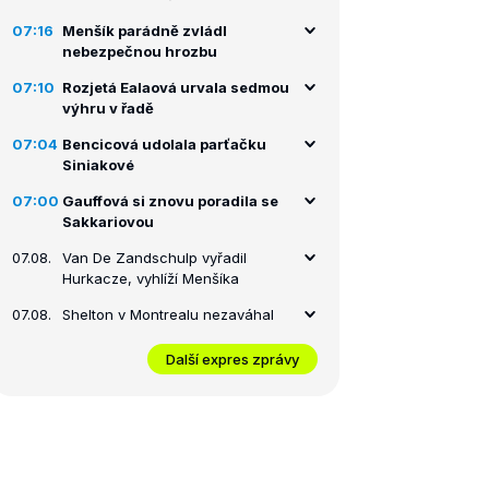
07:16
Menšík parádně zvládl
nebezpečnou hrozbu
07:10
Rozjetá Ealaová urvala sedmou
výhru v řadě
07:04
Bencicová udolala parťačku
Siniakové
07:00
Gauffová si znovu poradila se
Sakkariovou
07.08.
Van De Zandschulp vyřadil
Hurkacze, vyhlíží Menšíka
07.08.
Shelton v Montrealu nezaváhal
Další expres zprávy