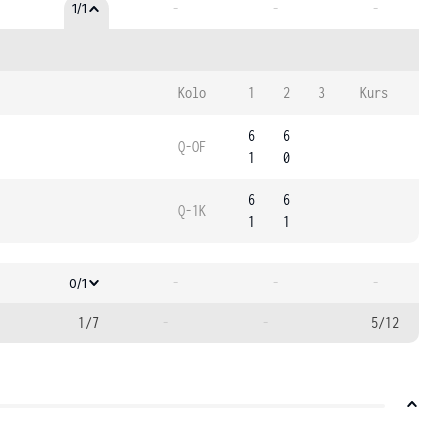
-
-
-
1/1
Kolo
1
2
3
Kurs
6
6
Q-OF
1
0
6
6
Q-1K
1
1
-
-
-
0/1
1/7
-
-
5/12