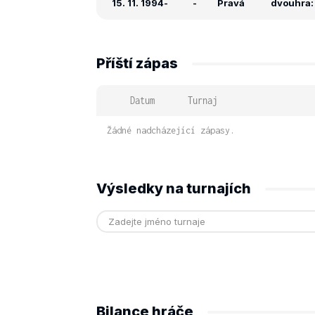
15. 11. 1994
-
-
Pravá
dvouhra: -
Příští zápas
Datum
Turnaj
Žádné nadcházející zápasy.
Výsledky na turnajích
Bilance hráče