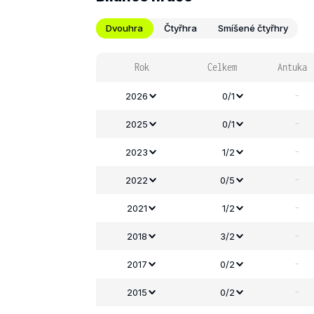
Dvouhra
Čtyřhra
Smíšené čtyřhry
Rok
Celkem
Antuka
-
2026
0/1
-
2025
0/1
-
2023
1/2
-
2022
0/5
-
2021
1/2
-
2018
3/2
-
2017
0/2
-
2015
0/2