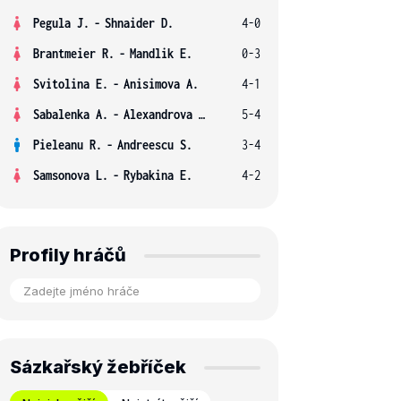
Pegula J.
-
Shnaider D.
4-0
Brantmeier R.
-
Mandlik E.
0-3
Svitolina E.
-
Anisimova A.
4-1
Sabalenka A.
-
Alexandrova E.
5-4
Pieleanu R.
-
Andreescu S.
3-4
Samsonova L.
-
Rybakina E.
4-2
Profily hráčů
Sázkařský žebříček