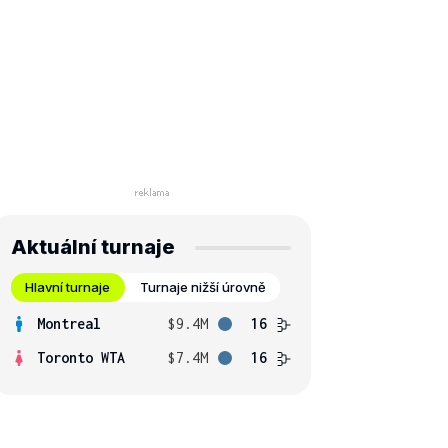
Aktuální turnaje
Hlavní turnaje
Turnaje nižší úrovně
Montreal
$9.4M
16
Toronto WTA
$7.4M
16