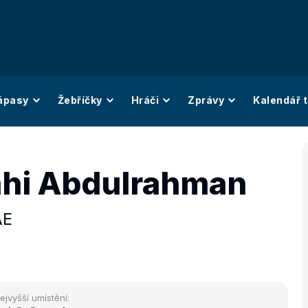
ápasy
Žebříčky
Hráči
Zprávy
Kalendář t
ahi Abdulrahman
AE
ejvyšší umístění: