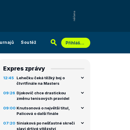
urnajů
Soutěž
Přihlášení
Expres zprávy
12:45
Lehečku čeká těžký boj o
čtvrtfinále na Masters
09:26
Djokovič chce drastickou
změnu tenisových pravidel
09:00
Knutsonová o největší titul,
Palicová o další finále
07:20
Siniaková po nešťastné skreči
slaví drtivé vítězství