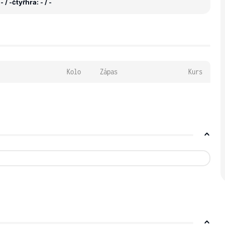
 / -
čtyřhra: - / -
Kolo
Zápas
Kurs