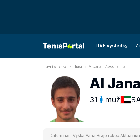
LIVE výsledky
Z
Hlavní stránka
Hráči
Al Janahi Abdulrahman
Al Jan
31
muž
S
Datum nar.:
Výška:
Váha:
Hraje rukou:
Aktuální/n