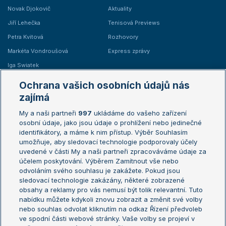
Novak Djokovič
Aktuality
Jiří Lehečka
Tenisová Previews
Petra Kvitová
Rozhovory
Markéta Vondroušová
Express zprávy
Iga Swiatek
Marie Bouzková
Ochrana vašich osobních údajů nás
Žebříčky
Kalendář turnajů
zajímá
My a naši partneři
997
ukládáme do vašeho zařízení
Žebříček ATP (muži)
Australian Open
osobní údaje, jako jsou údaje o prohlížení nebo jedinečné
Žebříček WTA (ženy)
French Open
identifikátory, a máme k nim přístup. Výběr Souhlasím
umožňuje, aby sledovací technologie podporovaly účely
Sázkařský žebříček
Wimbledon
uvedené v části My a naši partneři zpracováváme údaje za
US Open
účelem poskytování. Výběrem Zamítnout vše nebo
odvoláním svého souhlasu je zakážete. Pokud jsou
Turnaj mistrů
sledovací technologie zakázány, některé zobrazené
Turnaj mistryň
obsahy a reklamy pro vás nemusí být tolik relevantní. Tuto
Aktualní trendy
nabídku můžete kdykoli znovu zobrazit a změnit své volby
nebo souhlas odvolat kliknutím na odkaz Řízení předvoleb
ve spodní části webové stránky. Vaše volby se projeví v
Fotbalové přestupy