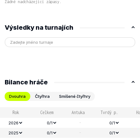
Žádné nadcházející zápasy.
Výsledky na turnajích
Bilance hráče
Dvouhra
Čtyřhra
Smíšené čtyřhry
Rok
Celkem
Antuka
Tvrdý p.
H
-
2026
0/1
0/1
-
2025
0/1
0/1