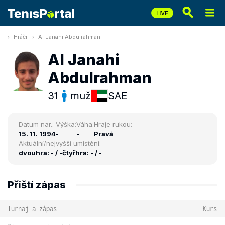
Hráči
Al Janahi Abdulrahman
Al Janahi
Abdulrahman
31
muž
SAE
Datum nar.:
Výška:
Váha:
Hraje rukou:
15. 11. 1994
-
-
Pravá
Aktuální/nejvyšší umístění:
dvouhra: - / -
čtyřhra: - / -
Příští zápas
Turnaj a zápas
Kurs