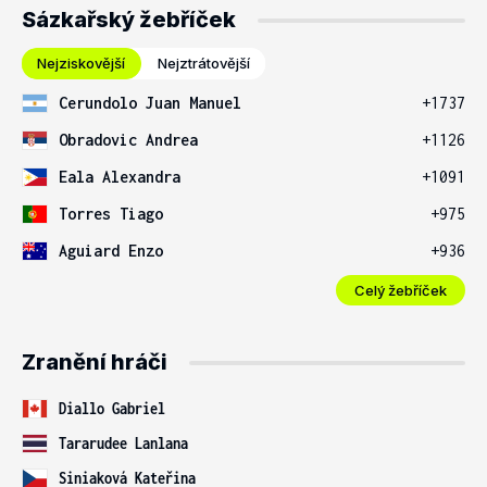
Sázkařský žebříček
Nejziskovější
Nejztrátovější
Cerundolo Juan Manuel
+1737
Obradovic Andrea
+1126
Eala Alexandra
+1091
Torres Tiago
+975
Aguiard Enzo
+936
Celý žebříček
Zranění hráči
Diallo Gabriel
Tararudee Lanlana
Siniaková Kateřina