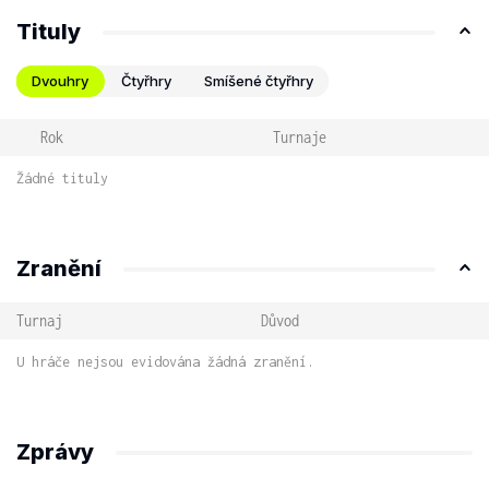
Tituly
Dvouhry
Čtyřhry
Smíšené čtyřhry
Rok
Turnaje
Žádné tituly
Zranění
Turnaj
Důvod
U hráče nejsou evidována žádná zranění.
Zprávy