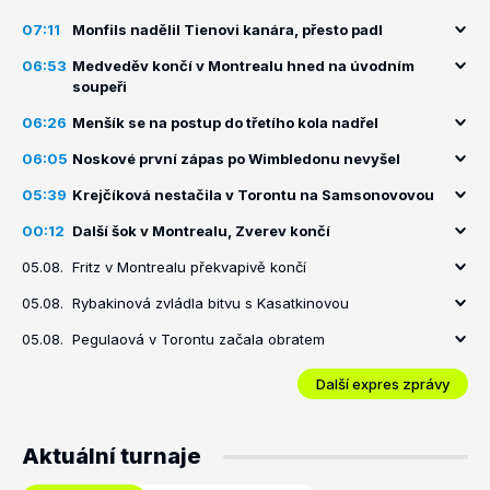
07:11
Monfils nadělil Tienovi kanára, přesto padl
06:53
Medveděv končí v Montrealu hned na úvodním
soupeři
06:26
Menšík se na postup do třetího kola nadřel
06:05
Noskové první zápas po Wimbledonu nevyšel
05:39
Krejčíková nestačila v Torontu na Samsonovovou
00:12
Další šok v Montrealu, Zverev končí
05.08.
Fritz v Montrealu překvapivě končí
05.08.
Rybakinová zvládla bitvu s Kasatkinovou
05.08.
Pegulaová v Torontu začala obratem
Další expres zprávy
Aktuální turnaje