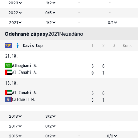
-
-
2023
1/2
-
-
2022
0/5
-
2021
1/2
0/1
Odehrané zápasy
2021
Nezadáno
Davis Cup
1
2
3
Kurs
21.10.
Alhogbani S.
6
6
Al Janahi A.
0
1
18.10.
Al Janahi A.
6
6
Caldwell M.
3
1
-
-
2018
3/2
-
-
2017
0/2
-
2015
0/2
0/2