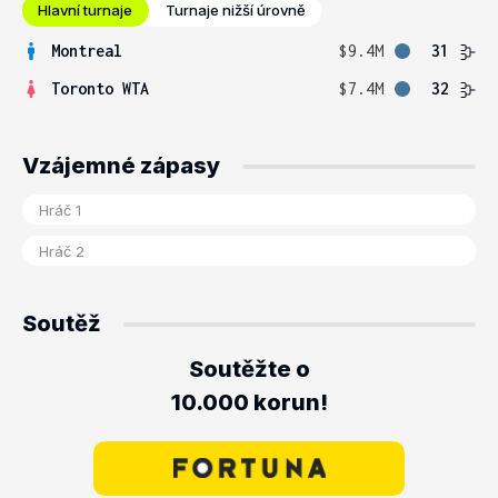
Hlavní turnaje
Turnaje nižší úrovně
Montreal
$9.4M
31
Toronto WTA
$7.4M
32
Vzájemné zápasy
Soutěž
Soutěžte o
10.000 korun!