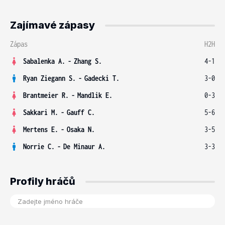
Zajímavé zápasy
Zápas
H2H
Sabalenka A.
-
Zhang S.
4-1
Ryan Ziegann S.
-
Gadecki T.
3-0
Brantmeier R.
-
Mandlik E.
0-3
Sakkari M.
-
Gauff C.
5-6
Mertens E.
-
Osaka N.
3-5
Norrie C.
-
De Minaur A.
3-3
Profily hráčů