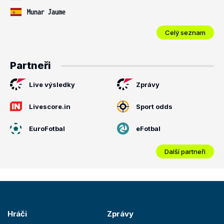
Munar Jaume
Celý seznam
Partneři
Live výsledky
Zprávy
Livescore.in
Sport odds
EuroFotbal
eFotbal
Další partneři
Hráči
Zprávy