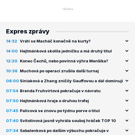
Expres zprávy
14:32
Vrátí se Macháč konečně na kurty?
14:00
Hejtmánková skolila jedničku a má druhý titul
12:20
Konec Čechů, nebo povinná výhra Menšíka?
10:36
Muchová po operaci zrušila další turnaj
08:00
Siniaková a Zhang zničily Gauffovou a dál dominují
07:54
Brenda Fruhvirtová pokračuje v návratu
07:50
Hejtmánková hraje o druhou trofej
07:45
Palicová se znovu po týdnu porve o titul
07:40
Svitolinová jasně vyhrála souboj hráček TOP 10
07:34
Sabalenková po dalším výbuchu pokračuje v