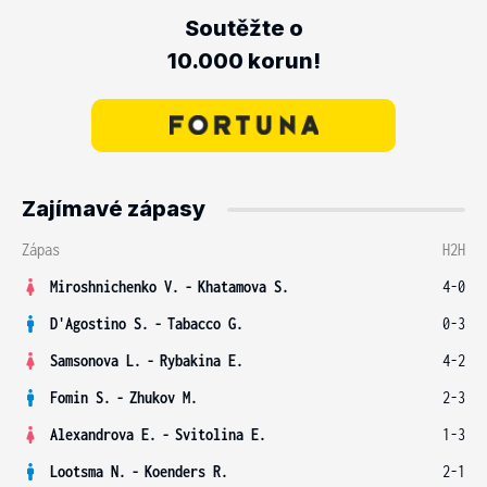
Soutěžte o
10.000 korun!
Zajímavé zápasy
Zápas
H2H
Miroshnichenko V.
-
Khatamova S.
4-0
D'Agostino S.
-
Tabacco G.
0-3
Samsonova L.
-
Rybakina E.
4-2
Fomin S.
-
Zhukov M.
2-3
Alexandrova E.
-
Svitolina E.
1-3
Lootsma N.
-
Koenders R.
2-1