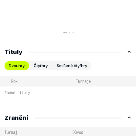
Tituly
Dvouhry
Čtyřhry
Smíšené čtyřhry
Rok
Turnaje
Žádné tituly
Zranění
Turnaj
Důvod