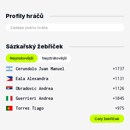
Profily hráčů
Sázkařský žebříček
Nejziskovější
Nejztrátovější
Cerundolo Juan Manuel
+1737
Eala Alexandra
+1131
Obradovic Andrea
+1126
Guerrieri Andrea
+1045
Torres Tiago
+975
Celý žebříček