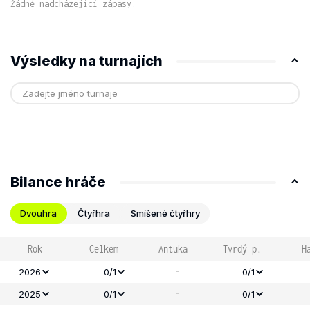
Žádné nadcházející zápasy.
Výsledky na turnajích
Bilance hráče
Dvouhra
Čtyřhra
Smíšené čtyřhry
Rok
Celkem
Antuka
Tvrdý p.
H
-
2026
0/1
0/1
-
2025
0/1
0/1