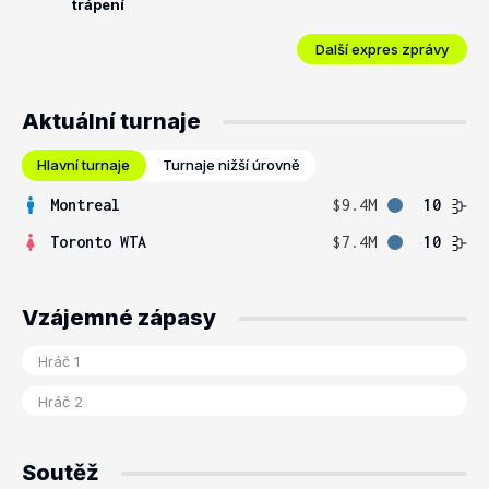
trápení
Další expres zprávy
Aktuální turnaje
Hlavní turnaje
Turnaje nižší úrovně
Montreal
$9.4M
10
Toronto WTA
$7.4M
10
Vzájemné zápasy
Soutěž