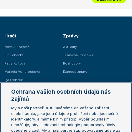
Hráči
Zprávy
Novak Djokovič
Aktuality
Jiří Lehečka
Tenisová Previews
Petra Kvitová
Rozhovory
Markéta Vondroušová
Express zprávy
Iga Swiatek
Marie Bouzková
Ochrana vašich osobních údajů nás
Žebříčky
Kalendář turnajů
zajímá
My a naši partneři
999
ukládáme do vašeho zařízení
Žebříček ATP (muži)
Australian Open
osobní údaje, jako jsou údaje o prohlížení nebo jedinečné
Žebříček WTA (ženy)
French Open
identifikátory, a máme k nim přístup. Výběr Souhlasím
umožňuje, aby sledovací technologie podporovaly účely
Sázkařský žebříček
Wimbledon
uvedené v části My a naši partneři zpracováváme údaje za