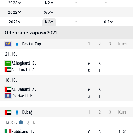
-
-
2023
1/2
-
-
2022
0/5
-
1/2
2021
0/1
Odehrané zápasy
2021
Davis Cup
1
2
3
Kurs
21.10.
Alhogbani S.
6
6
Al Janahi A.
0
1
18.10.
Al Janahi A.
6
6
Caldwell M.
3
1
Dubaj
1
2
3
Kurs
13.03.
Q-1K
Fabbiano T.
6
6
1.01