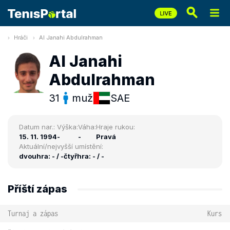
Hráči
Al Janahi Abdulrahman
Al Janahi
Abdulrahman
31
muž
SAE
Datum nar.:
Výška:
Váha:
Hraje rukou:
15. 11. 1994
-
-
Pravá
Aktuální/nejvyšší umístění:
dvouhra: - / -
čtyřhra: - / -
Příští zápas
Turnaj a zápas
Kurs