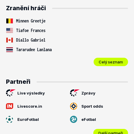
Zranění hráči
Minnen Greetje
Tiafoe Frances
Diallo Gabriel
Tararudee Lanlana
Celý seznam
Partneři
Live výsledky
Zprávy
Livescore.in
Sport odds
EuroFotbal
eFotbal
Další partneři