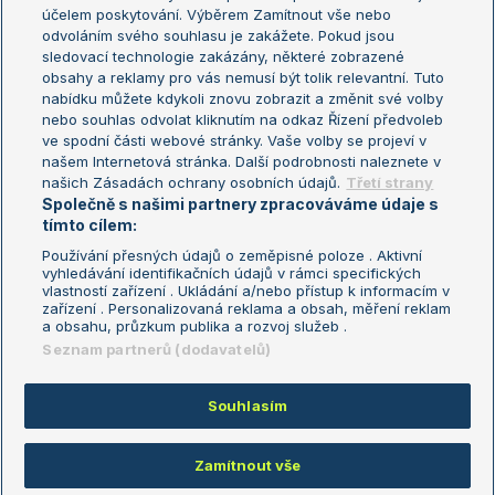
US Open
účelem poskytování. Výběrem Zamítnout vše nebo
odvoláním svého souhlasu je zakážete. Pokud jsou
Turnaj mistrů
sledovací technologie zakázány, některé zobrazené
Turnaj mistryň
obsahy a reklamy pro vás nemusí být tolik relevantní. Tuto
Aktualní trendy
nabídku můžete kdykoli znovu zobrazit a změnit své volby
nebo souhlas odvolat kliknutím na odkaz Řízení předvoleb
ve spodní části webové stránky. Vaše volby se projeví v
Fotbalové přestupy
našem Internetová stránka. Další podrobnosti naleznete v
Livesport Daily
našich Zásadách ochrany osobních údajů.
Třetí strany
Společně s našimi partnery zpracováváme údaje s
LS Prague Open
tímto cílem:
Používání přesných údajů o zeměpisné poloze . Aktivní
vyhledávání identifikačních údajů v rámci specifických
vlastností zařízení . Ukládání a/nebo přístup k informacím v
Podmínky užití
Nastavení soukromí
zařízení . Personalizovaná reklama a obsah, měření reklam
GDPR a žurnalistika
Reklama
a obsahu, průzkum publika a rozvoj služeb .
Informace o zpracování osobních
Kontakt
Seznam partnerů (dodavatelů)
údajů
Tiráž
Souhlasím
Copyright © 2008-2026 TenisPortal.cz. Využíváme zpravodajství ČTK.
Zamítnout vše