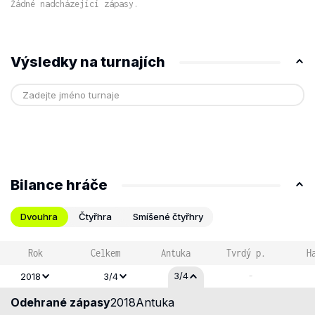
Žádné nadcházející zápasy.
Výsledky na turnajích
Bilance hráče
Dvouhra
Čtyřhra
Smíšené čtyřhry
Rok
Celkem
Antuka
Tvrdý p.
H
-
3/4
2018
3/4
Odehrané zápasy
2018
Antuka