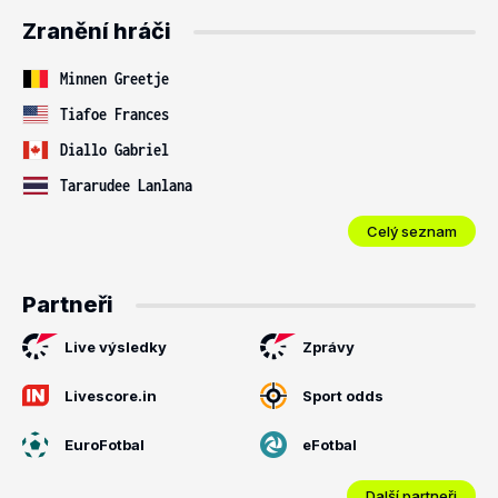
Zranění hráči
Minnen Greetje
Tiafoe Frances
Diallo Gabriel
Tararudee Lanlana
Celý seznam
Partneři
Live výsledky
Zprávy
Livescore.in
Sport odds
EuroFotbal
eFotbal
Další partneři