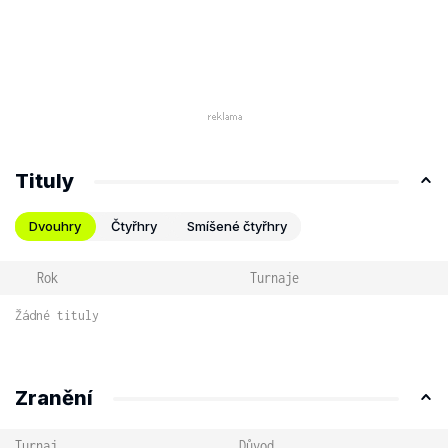
Tituly
Dvouhry
Čtyřhry
Smíšené čtyřhry
Rok
Turnaje
Žádné tituly
Zranění
Turnaj
Důvod