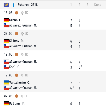
Futures 2018
1
2
3
Kurs
16.06.
Q-1K
Krohn L.
7
6
Alvarez-Guzman M.
5
4
20.05.
Q-2K
Klimov D.
6
6
Alvarez-Guzman M.
4
4
19.05.
Q-1K
Alvarez-Guzman M.
6
7
3
Kohl C.
3
6
12.05.
Q-1K
Varichenko O.
7
6
4
Alvarez-Guzman M.
6
1
07.05.
Q-OF
Dittmer P.
6
7