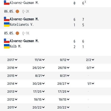
3
Alvarez-Guzman M.
0
6
06.05.
Q-2K
Alvarez-Guzman M.
6
7
Kotelianets V.
1
5
05.05.
Q-1K
Alvarez-Guzman M.
6
6
Kolb M.
2
1
2017
11/14
9/12
2/2
2016
26/20
26/19
0/1
-
2015
8/21
8/21
2014
30/28
29/27
1/1
-
2013
17/25
17/25
-
2012
19/15
19/15
-
2011
20/22
20/22