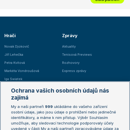
Hráči
Zprávy
Novak Djokovič
Aktuality
Jiří Lehečka
Tenisová Previews
Petra Kvitová
Rozhovory
Markéta Vondroušová
Express zprávy
Iga Swiatek
Marie Bouzková
Ochrana vašich osobních údajů nás
Žebříčky
Kalendář turnajů
zajímá
My a naši partneři
999
ukládáme do vašeho zařízení
Žebříček ATP (muži)
Australian Open
osobní údaje, jako jsou údaje o prohlížení nebo jedinečné
Žebříček WTA (ženy)
French Open
identifikátory, a máme k nim přístup. Výběr Souhlasím
umožňuje, aby sledovací technologie podporovaly účely
Sázkařský žebříček
Wimbledon
uvedené v části My a naši partneři zpracováváme údaje za