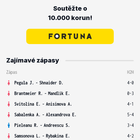
Soutěžte o
10.000 korun!
Zajímavé zápasy
Zápas
H2H
Pegula J.
-
Shnaider D.
4-0
Brantmeier R.
-
Mandlik E.
0-3
Svitolina E.
-
Anisimova A.
4-1
Sabalenka A.
-
Alexandrova E.
5-4
Pieleanu R.
-
Andreescu S.
3-4
Samsonova L.
-
Rybakina E.
4-2