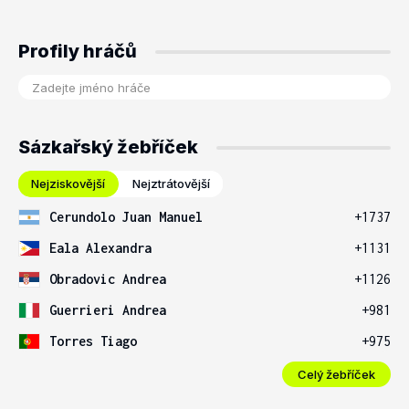
Profily hráčů
Sázkařský žebříček
Nejziskovější
Nejztrátovější
Cerundolo Juan Manuel
+1737
Eala Alexandra
+1131
Obradovic Andrea
+1126
Guerrieri Andrea
+981
Torres Tiago
+975
Celý žebříček