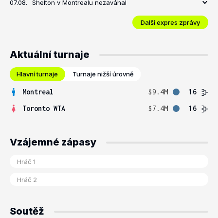
07.08.
Shelton v Montrealu nezaváhal
Další expres zprávy
Aktuální turnaje
Hlavní turnaje
Turnaje nižší úrovně
Montreal
$9.4M
16
Toronto WTA
$7.4M
16
Vzájemné zápasy
Soutěž