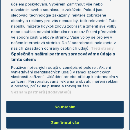
US Open
účelem poskytování. Výběrem Zamítnout vše nebo
odvoláním svého souhlasu je zakážete. Pokud jsou
Turnaj mistrů
sledovací technologie zakázány, některé zobrazené
Turnaj mistryň
obsahy a reklamy pro vás nemusí být tolik relevantní. Tuto
Aktualní trendy
nabídku můžete kdykoli znovu zobrazit a změnit své volby
nebo souhlas odvolat kliknutím na odkaz Řízení předvoleb
ve spodní části webové stránky. Vaše volby se projeví v
Fotbalové přestupy
našem Internetová stránka. Další podrobnosti naleznete v
Livesport Daily
našich Zásadách ochrany osobních údajů.
Třetí strany
Společně s našimi partnery zpracováváme údaje s
LS Prague Open
tímto cílem:
Používání přesných údajů o zeměpisné poloze . Aktivní
vyhledávání identifikačních údajů v rámci specifických
vlastností zařízení . Ukládání a/nebo přístup k informacím v
Podmínky užití
Nastavení soukromí
zařízení . Personalizovaná reklama a obsah, měření reklam
GDPR a žurnalistika
Reklama
a obsahu, průzkum publika a rozvoj služeb .
Informace o zpracování osobních
Kontakt
Seznam partnerů (dodavatelů)
údajů
Tiráž
Souhlasím
Copyright © 2008-2026 TenisPortal.cz. Využíváme zpravodajství ČTK.
Zamítnout vše