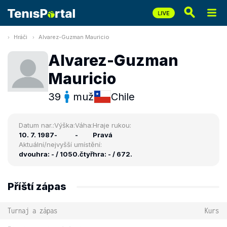
Hráči
Alvarez-Guzman Mauricio
Alvarez-Guzman
Mauricio
39
muž
Chile
Datum nar.:
Výška:
Váha:
Hraje rukou:
10. 7. 1987
-
-
Pravá
Aktuální/nejvyšší umístění:
dvouhra: - / 1050.
čtyřhra: - / 672.
Příští zápas
Turnaj a zápas
Kurs