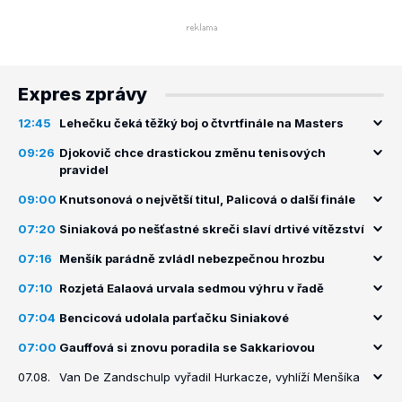
Expres zprávy
12:45
Lehečku čeká těžký boj o čtvrtfinále na Masters
09:26
Djokovič chce drastickou změnu tenisových
pravidel
09:00
Knutsonová o největší titul, Palicová o další finále
07:20
Siniaková po nešťastné skreči slaví drtivé vítězství
07:16
Menšík parádně zvládl nebezpečnou hrozbu
07:10
Rozjetá Ealaová urvala sedmou výhru v řadě
07:04
Bencicová udolala parťačku Siniakové
07:00
Gauffová si znovu poradila se Sakkariovou
07.08.
Van De Zandschulp vyřadil Hurkacze, vyhlíží Menšíka