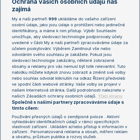
Ochrana vašich osobních údajů nás
Žebříčky
Kalendář turnajů
zajímá
My a naši partneři
999
ukládáme do vašeho zařízení
Žebříček ATP (muži)
Australian Open
osobní údaje, jako jsou údaje o prohlížení nebo jedinečné
Žebříček WTA (ženy)
French Open
identifikátory, a máme k nim přístup. Výběr Souhlasím
umožňuje, aby sledovací technologie podporovaly účely
Sázkařský žebříček
Wimbledon
uvedené v části My a naši partneři zpracováváme údaje za
US Open
účelem poskytování. Výběrem Zamítnout vše nebo
odvoláním svého souhlasu je zakážete. Pokud jsou
Turnaj mistrů
sledovací technologie zakázány, některé zobrazené
Turnaj mistryň
obsahy a reklamy pro vás nemusí být tolik relevantní. Tuto
Aktualní trendy
nabídku můžete kdykoli znovu zobrazit a změnit své volby
nebo souhlas odvolat kliknutím na odkaz Řízení předvoleb
ve spodní části webové stránky. Vaše volby se projeví v
Fotbalové přestupy
našem Internetová stránka. Další podrobnosti naleznete v
Livesport Daily
našich Zásadách ochrany osobních údajů.
Třetí strany
Společně s našimi partnery zpracováváme údaje s
LS Prague Open
tímto cílem:
Používání přesných údajů o zeměpisné poloze . Aktivní
vyhledávání identifikačních údajů v rámci specifických
vlastností zařízení . Ukládání a/nebo přístup k informacím v
Podmínky užití
Nastavení soukromí
zařízení . Personalizovaná reklama a obsah, měření reklam
GDPR a žurnalistika
Reklama
a obsahu, průzkum publika a rozvoj služeb .
Informace o zpracování osobních