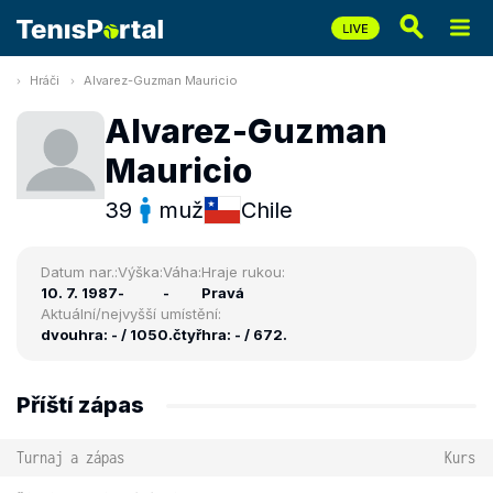
Hráči
Alvarez-Guzman Mauricio
Alvarez-Guzman
Mauricio
39
muž
Chile
Datum nar.:
Výška:
Váha:
Hraje rukou:
10. 7. 1987
-
-
Pravá
Aktuální/nejvyšší umístění:
dvouhra: - / 1050.
čtyřhra: - / 672.
Příští zápas
Turnaj a zápas
Kurs