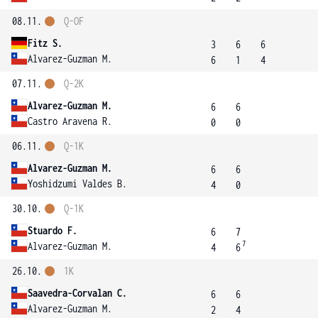
08.11.
Q-OF
Fitz S.
3
6
6
Alvarez-Guzman M.
6
1
4
07.11.
Q-2K
Alvarez-Guzman M.
6
6
Castro Aravena R.
0
0
06.11.
Q-1K
Alvarez-Guzman M.
6
6
Yoshidzumi Valdes B.
4
0
30.10.
Q-1K
Stuardo F.
6
7
7
Alvarez-Guzman M.
4
6
26.10.
1K
Saavedra-Corvalan C.
6
6
Alvarez-Guzman M.
2
4