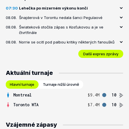
07:30
Lehečka po mizerném výkonu končí
08.08.
Šnajderová v Torontu nedala šanci Pegulaové
08.08.
Šwiateková otočila zápas s Kosťukovou a je ve
čtvrtfinále
08.08.
Norrie se ocitl pod palbou kritiky některých fanoušků
Další expres zprávy
Aktuální turnaje
Hlavní turnaje
Turnaje nižší úrovně
Montreal
$9.4M
10
Toronto WTA
$7.4M
10
Vzájemné zápasy