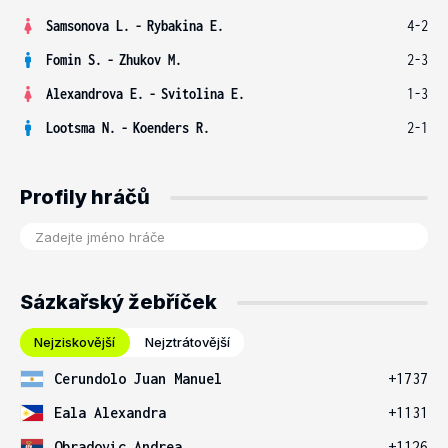
Samsonova L.
-
Rybakina E.
4-2
Fomin S.
-
Zhukov M.
2-3
Alexandrova E.
-
Svitolina E.
1-3
Lootsma N.
-
Koenders R.
2-1
Profily hráčů
Sázkařský žebříček
Nejziskovější
Nejztrátovější
Cerundolo Juan Manuel
+1737
Eala Alexandra
+1131
Obradovic Andrea
+1126