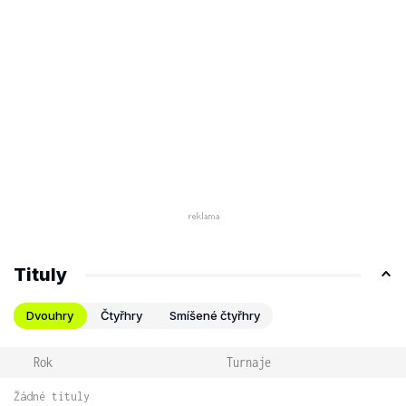
Tituly
Dvouhry
Čtyřhry
Smíšené čtyřhry
Rok
Turnaje
Žádné tituly