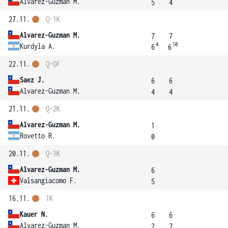
Alvarez-Guzman M.
5
4
27.11.
Q-1K
Alvarez-Guzman M.
7
7
4
10
Kurdyla A.
6
6
22.11.
Q-OF
Saez J.
6
6
Alvarez-Guzman M.
4
4
21.11.
Q-2K
Alvarez-Guzman M.
1
Rovetto R.
0
20.11.
Q-1K
Alvarez-Guzman M.
6
Valsangiacomo F.
5
16.11.
1K
Kauer N.
6
6
Alvarez-Guzman M.
2
2