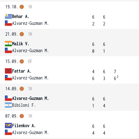
19.10.
1K
Behar A.
6
6
Alvarez-Guzman M.
2
2
21.09.
1K
Malik V.
6
6
Alvarez-Guzman M.
0
1
15.09.
OF
Fattar A.
4
6
7
2
Alvarez-Guzman M.
6
3
6
14.09.
1K
Alvarez-Guzman M.
6
6
Bibiloni F.
1
4
07.09.
1K
Filenkov A.
6
6
Alvarez-Guzman M.
4
4