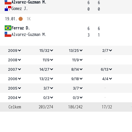
Alvarez-Guzman M.
6
6
Gomez J.
0
0
19.01.
1K
Ferraz D.
6
6
Alvarez-Guzman M.
3
1
2009
15/32
13/25
2/7
-
2008
11/9
11/9
2007
14/27
8/14
6/13
2006
13/22
9/18
4/4
-
2005
3/7
3/7
-
2004
0/3
0/3
Celkem
203/274
186/242
17/32