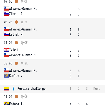
07.06.
Q-OF
Alvarez-Guzman M.
6
6
Zibrat J.
2
3
06.06.
Q-2K
Alvarez-Guzman M.
7
6
Leljak M.
5
2
31.05.
Q-OF
Ivic L.
6
7
Alvarez-Guzman M.
3
5
30.05.
Q-2K
Alvarez-Guzman M.
6
6
Komlev V.
3
1
Pereira challenger
1
2
3
Kurs
11.04.
Q-ČF
Endara I.
4
6
6