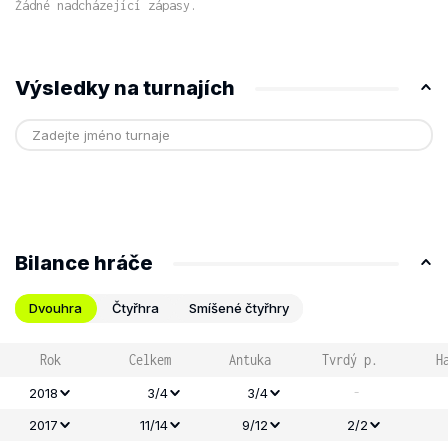
Žádné nadcházející zápasy.
Výsledky na turnajích
Bilance hráče
Dvouhra
Čtyřhra
Smíšené čtyřhry
Rok
Celkem
Antuka
Tvrdý p.
H
-
2018
3/4
3/4
2017
11/14
9/12
2/2