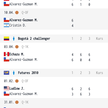
Alvarez-Guzman M.
6
1
0
10.04.
Q-OF
Alvarez-Guzman M.
6
Cristin D.
4
Bogotá 2 challenger
1
2
3
Kurs
03.04.
Q-1K
Echazu M.
4
6
6
Alvarez-Guzman M.
6
0
4
Futures 2010
1
2
3
Kurs
01.02.
Q-OF
Ludlow J.
6
2
6
Alvarez-Guzman M.
3
6
3
31.01.
Q-1K