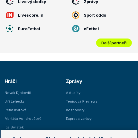
Live výsledky
Zprávy
Livescore.in
Sport odds
EuroFotbal
eFotbal
Další partneři
Hráči
Zprávy
Novak Djokovič
Aktuality
Jiří Lehečka
Tenisová Previews
Petra Kvitová
Rozhovory
Markéta Vondroušová
Express zprávy
Iga Swiatek
Marie Bouzková