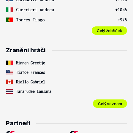
Guerrieri Andrea
+1045
Torres Tiago
+975
Celý žebříček
Zranění hráči
Minnen Greetje
Tiafoe Frances
Diallo Gabriel
Tararudee Lanlana
Celý seznam
Partneři