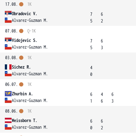
17.08.
1K
Obradovic V.
7
6
Alvarez-Guzman M.
5
2
07.08.
Q-1K
Vidojevic S.
7
6
Alvarez-Guzman M.
5
3
03.08.
1K
Sichez R.
4
Alvarez-Guzman M.
0
06.07.
1K
Zhurbin A.
6
4
6
Alvarez-Guzman M.
1
6
3
08.06.
1K
Weissborn T.
6
6
Alvarez-Guzman M.
0
2