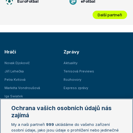
EuroFotbal
eFotbal
Další partneři
Hráči
Zprávy
Novak Djokovič
Aktuality
Jiří Lehečka
Tenisová Previews
Petra Kvitová
Rozhovory
Markéta Vondroušová
Express zprávy
Iga Swiatek
Marie Bouzková
Ochrana vašich osobních údajů nás
Žebříčky
Kalendář turnajů
zajímá
My a naši partneři
999
ukládáme do vašeho zařízení
Žebříček ATP (muži)
Australian Open
osobní údaje, jako jsou údaje o prohlížení nebo jedinečné