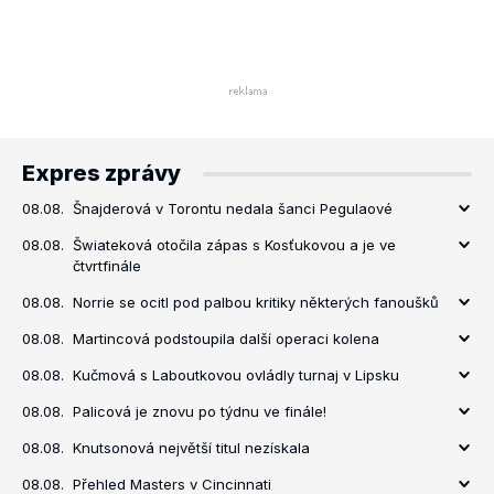
Expres zprávy
08.08.
Šnajderová v Torontu nedala šanci Pegulaové
08.08.
Šwiateková otočila zápas s Kosťukovou a je ve
čtvrtfinále
08.08.
Norrie se ocitl pod palbou kritiky některých fanoušků
08.08.
Martincová podstoupila další operaci kolena
08.08.
Kučmová s Laboutkovou ovládly turnaj v Lipsku
08.08.
Palicová je znovu po týdnu ve finále!
08.08.
Knutsonová největší titul nezískala
08.08.
Přehled Masters v Cincinnati