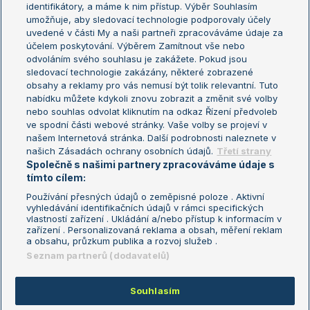
Žebříček WTA (ženy)
French Open
identifikátory, a máme k nim přístup. Výběr Souhlasím
umožňuje, aby sledovací technologie podporovaly účely
Sázkařský žebříček
Wimbledon
uvedené v části My a naši partneři zpracováváme údaje za
US Open
účelem poskytování. Výběrem Zamítnout vše nebo
odvoláním svého souhlasu je zakážete. Pokud jsou
Turnaj mistrů
sledovací technologie zakázány, některé zobrazené
Turnaj mistryň
obsahy a reklamy pro vás nemusí být tolik relevantní. Tuto
Aktualní trendy
nabídku můžete kdykoli znovu zobrazit a změnit své volby
nebo souhlas odvolat kliknutím na odkaz Řízení předvoleb
ve spodní části webové stránky. Vaše volby se projeví v
Fotbalové přestupy
našem Internetová stránka. Další podrobnosti naleznete v
Livesport Daily
našich Zásadách ochrany osobních údajů.
Třetí strany
Společně s našimi partnery zpracováváme údaje s
LS Prague Open
tímto cílem:
Používání přesných údajů o zeměpisné poloze . Aktivní
vyhledávání identifikačních údajů v rámci specifických
vlastností zařízení . Ukládání a/nebo přístup k informacím v
Podmínky užití
Nastavení soukromí
zařízení . Personalizovaná reklama a obsah, měření reklam
GDPR a žurnalistika
Reklama
a obsahu, průzkum publika a rozvoj služeb .
Informace o zpracování osobních
Kontakt
Seznam partnerů (dodavatelů)
údajů
Tiráž
Souhlasím
Copyright © 2008-2026 TenisPortal.cz. Využíváme zpravodajství ČTK.