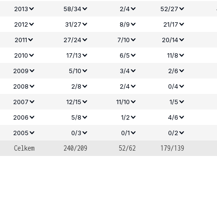
2013
58/34
2/4
52/27
2012
31/27
8/9
21/17
2011
27/24
7/10
20/14
2010
17/13
6/5
11/8
2009
5/10
3/4
2/6
2008
2/8
2/4
0/4
2007
12/15
11/10
1/5
2006
5/8
1/2
4/6
2005
0/3
0/1
0/2
Celkem
240/209
52/62
179/139