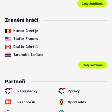
Celý žebříček
Zranění hráči
Minnen Greetje
Tiafoe Frances
Diallo Gabriel
Tararudee Lanlana
Celý seznam
Partneři
Live výsledky
Zprávy
Livescore.in
Sport odds