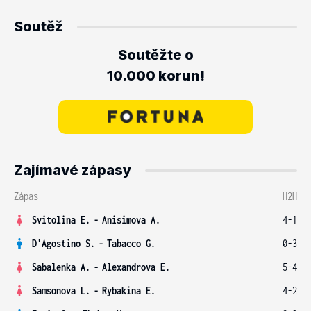
Soutěž
Soutěžte o
10.000 korun!
Zajímavé zápasy
Zápas
H2H
Svitolina E.
-
Anisimova A.
4-1
D'Agostino S.
-
Tabacco G.
0-3
Sabalenka A.
-
Alexandrova E.
5-4
Samsonova L.
-
Rybakina E.
4-2