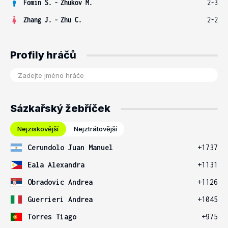
Fomin S.
-
Zhukov M.
2-3
Zhang J.
-
Zhu C.
2-2
Profily hráčů
Sázkařský žebříček
Nejziskovější
Nejztrátovější
Cerundolo Juan Manuel
+1737
Eala Alexandra
+1131
Obradovic Andrea
+1126
Guerrieri Andrea
+1045
Torres Tiago
+975