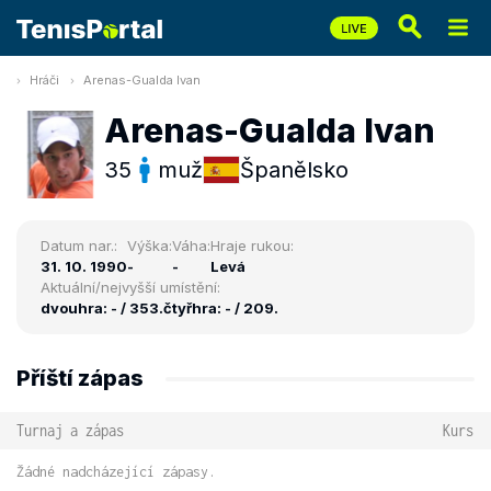
Hráči
Arenas-Gualda Ivan
Arenas-Gualda Ivan
35
muž
Španělsko
Datum nar.:
Výška:
Váha:
Hraje rukou:
31. 10. 1990
-
-
Levá
Aktuální/nejvyšší umístění:
dvouhra: - / 353.
čtyřhra: - / 209.
Příští zápas
Turnaj a zápas
Kurs
Žádné nadcházející zápasy.