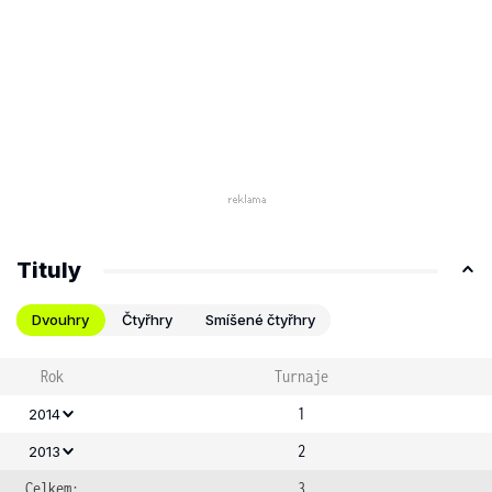
Tituly
Dvouhry
Čtyřhry
Smíšené čtyřhry
Rok
Turnaje
1
2014
2
2013
Celkem:
3