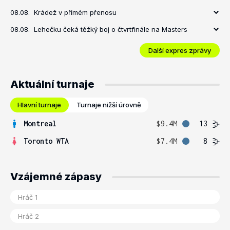
08.08.
Krádež v přímém přenosu
08.08.
Lehečku čeká těžký boj o čtvrtfinále na Masters
Další expres zprávy
Aktuální turnaje
Hlavní turnaje
Turnaje nižší úrovně
Montreal
$9.4M
13
Toronto WTA
$7.4M
8
Vzájemné zápasy