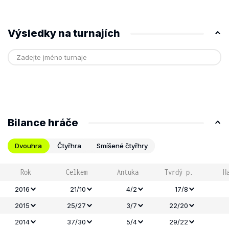
Výsledky na turnajích
Bilance hráče
Dvouhra
Čtyřhra
Smíšené čtyřhry
Rok
Celkem
Antuka
Tvrdý p.
H
2016
21/10
4/2
17/8
2015
25/27
3/7
22/20
2014
37/30
5/4
29/22