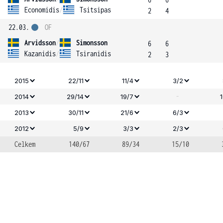
Economidis
/
Tsitsipas
2
4
22.03.
OF
Arvidsson
/
Simonsson
6
6
Kazanidis
/
Tsiranidis
2
3
2015
22/11
11/4
3/2
-
2014
29/14
19/7
2013
30/11
21/6
6/3
2012
5/9
3/3
2/3
Celkem
140/67
89/34
15/10