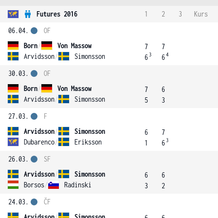
Futures 2016
1
2
3
Kurs
06.04.
OF
Born
/
Von Massow
7
7
3
4
Arvidsson
/
Simonsson
6
6
30.03.
OF
Born
/
Von Massow
7
6
Arvidsson
/
Simonsson
5
3
27.03.
F
Arvidsson
/
Simonsson
6
7
3
Dubarenco
/
Eriksson
1
6
26.03.
SF
Arvidsson
/
Simonsson
6
6
Borsos
/
Radinski
3
2
24.03.
ČF
Arvidsson
/
Simonsson
6
6