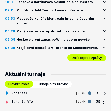
11:10
Lehečka a Bartůňková o osmifinále na Masters
07:11
Monfils nadělil Tienovi kanára, přesto padl
06:53
Medveděv končí v Montrealu hned na úvodním
soupeři
06:26
Menšík se na postup do třetího kola nadřel
06:05
Noskové první zápas po Wimbledonu nevyšel
05:39
Krejčíková nestačila v Torontu na Samsonovovou
Další expres zprávy
Aktuální turnaje
Hlavní turnaje
Turnaje nižší úrovně
Montreal
$9.4M
31
Toronto WTA
$7.4M
29