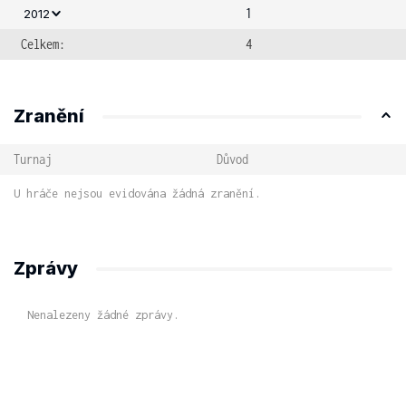
1
2012
Celkem:
4
Zranění
Turnaj
Důvod
U hráče nejsou evidována žádná zranění.
Zprávy
Nenalezeny žádné zprávy.