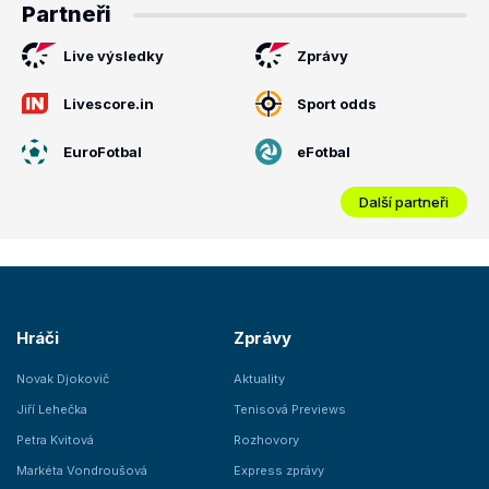
Partneři
Live výsledky
Zprávy
Livescore.in
Sport odds
EuroFotbal
eFotbal
Další partneři
Hráči
Zprávy
Novak Djokovič
Aktuality
Jiří Lehečka
Tenisová Previews
Petra Kvitová
Rozhovory
Markéta Vondroušová
Express zprávy