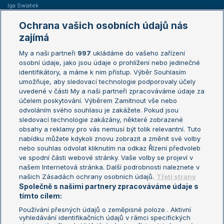
Iga Swiatek
Marie Bouzková
Ochrana vašich osobních údajů nás
Žebříčky
Kalendář turnajů
zajímá
My a naši partneři
997
ukládáme do vašeho zařízení
Žebříček ATP (muži)
Australian Open
osobní údaje, jako jsou údaje o prohlížení nebo jedinečné
Žebříček WTA (ženy)
French Open
identifikátory, a máme k nim přístup. Výběr Souhlasím
umožňuje, aby sledovací technologie podporovaly účely
Sázkařský žebříček
Wimbledon
uvedené v části My a naši partneři zpracováváme údaje za
US Open
účelem poskytování. Výběrem Zamítnout vše nebo
odvoláním svého souhlasu je zakážete. Pokud jsou
Turnaj mistrů
sledovací technologie zakázány, některé zobrazené
Turnaj mistryň
obsahy a reklamy pro vás nemusí být tolik relevantní. Tuto
Aktualní trendy
nabídku můžete kdykoli znovu zobrazit a změnit své volby
nebo souhlas odvolat kliknutím na odkaz Řízení předvoleb
ve spodní části webové stránky. Vaše volby se projeví v
Fotbalové přestupy
našem Internetová stránka. Další podrobnosti naleznete v
Livesport Daily
našich Zásadách ochrany osobních údajů.
Třetí strany
Společně s našimi partnery zpracováváme údaje s
LS Prague Open
tímto cílem:
Používání přesných údajů o zeměpisné poloze . Aktivní
vyhledávání identifikačních údajů v rámci specifických