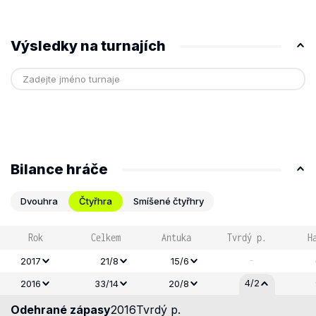
Výsledky na turnajích
Bilance hráče
Dvouhra
Čtyřhra
Smíšené čtyřhry
Rok
Celkem
Antuka
Tvrdý p.
H
-
2017
21/8
15/6
4/2
2016
33/14
20/8
Odehrané zápasy
2016
Tvrdý p.