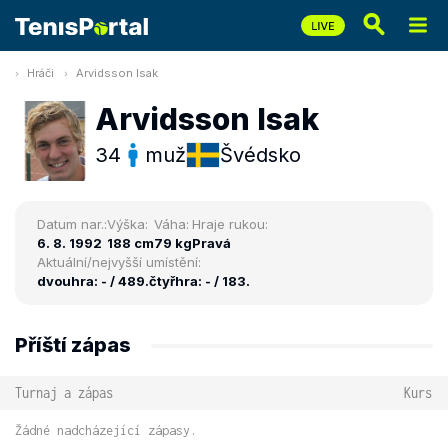
Hráči
Arvidsson Isak
Arvidsson Isak
34
muž
Švédsko
Datum nar.:
Výška:
Váha:
Hraje rukou:
6. 8. 1992
188 cm
79 kg
Pravá
Aktuální/nejvyšší umístění:
dvouhra: - / 489.
čtyřhra: - / 183.
Příští zápas
Turnaj a zápas
Kurs
Žádné nadcházející zápasy.