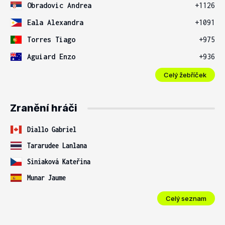
Obradovic Andrea
+1126
Eala Alexandra
+1091
Torres Tiago
+975
Aguiard Enzo
+936
Celý žebříček
Zranění hráči
Diallo Gabriel
Tararudee Lanlana
Siniaková Kateřina
Munar Jaume
Celý seznam