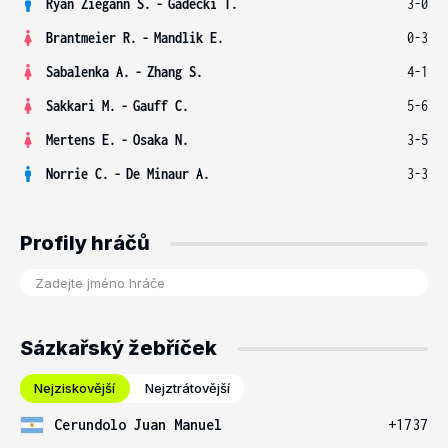
Ryan Ziegann S.
-
Gadecki T.
3-0
Brantmeier R.
-
Mandlik E.
0-3
Sabalenka A.
-
Zhang S.
4-1
Sakkari M.
-
Gauff C.
5-6
Mertens E.
-
Osaka N.
3-5
Norrie C.
-
De Minaur A.
3-3
Profily hráčů
Sázkařský žebříček
Nejziskovější
Nejztrátovější
Cerundolo Juan Manuel
+1737