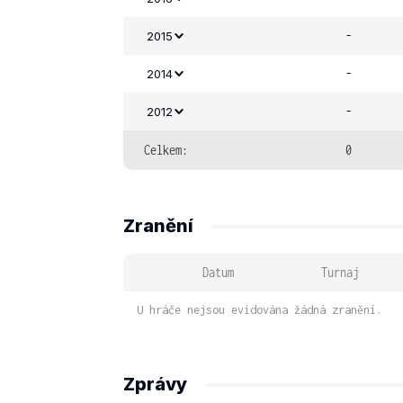
-
2015
-
2014
-
2012
Celkem:
0
Zranění
Datum
Turnaj
U hráče nejsou evidována žádná zranění.
Zprávy