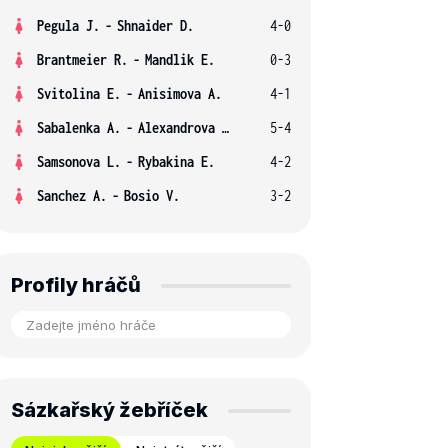
Pegula J.
-
Shnaider D.
4-0
Brantmeier R.
-
Mandlik E.
0-3
Svitolina E.
-
Anisimova A.
4-1
Sabalenka A.
-
Alexandrova E.
5-4
Samsonova L.
-
Rybakina E.
4-2
Sanchez A.
-
Bosio V.
3-2
Profily hráčů
Sázkařský žebříček