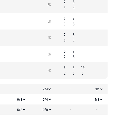
7
6
6K
5
4
6
7
5K
3
5
7
6
4K
6
2
6
7
3K
2
6
6
3
10
2K
2
6
6
-
-
7/4
1/1
-
6/3
5/4
1/3
-
-
5/2
10/8