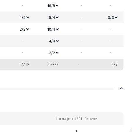
-
-
-
16/8
-
4/5
5/4
0/3
-
-
2/2
10/4
-
-
-
4/4
-
-
-
3/2
17/12
60/38
-
2/7
Turnaje nižší úrovně
1