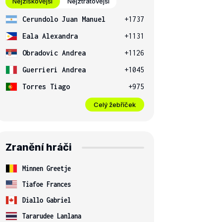
Nejziskovější
Nejztrátovější
Cerundolo Juan Manuel
+1737
Eala Alexandra
+1131
Obradovic Andrea
+1126
Guerrieri Andrea
+1045
Torres Tiago
+975
Celý žebříček
Zranění hráči
Minnen Greetje
Tiafoe Frances
Diallo Gabriel
Tararudee Lanlana