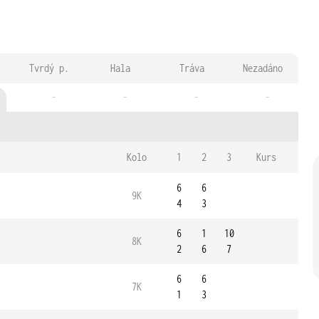
Tvrdý p.
Hala
Tráva
Nezadáno
-
-
-
-
Kolo
1
2
3
Kurs
6
6
9K
4
3
6
1
10
8K
2
6
7
6
6
7K
1
3