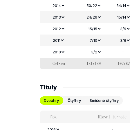
2014
50/22
34/14
2013
24/26
15/14
2012
15/15
3/9
2011
7/10
3/6
-
2010
3/2
Celkem
181/139
102/82
Tituly
Dvouhry
Čtyřhry
Smíšené čtyřhry
Rok
Hlavní turnaje
-
2016