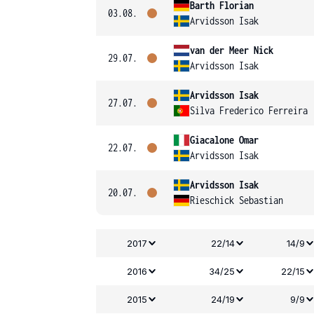
Barth Florian
03.08.
Arvidsson Isak
van der Meer Nick
29.07.
Arvidsson Isak
Arvidsson Isak
27.07.
Silva Frederico Ferreira
Giacalone Omar
22.07.
Arvidsson Isak
Arvidsson Isak
20.07.
Rieschick Sebastian
2017
22/14
14/9
2016
34/25
22/15
2015
24/19
9/9