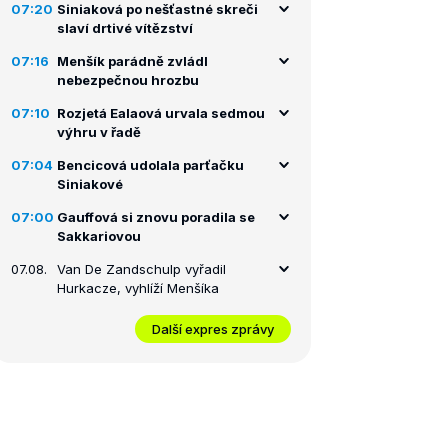
07:20
Siniaková po nešťastné skreči
slaví drtivé vítězství
07:16
Menšík parádně zvládl
nebezpečnou hrozbu
07:10
Rozjetá Ealaová urvala sedmou
výhru v řadě
07:04
Bencicová udolala parťačku
Siniakové
07:00
Gauffová si znovu poradila se
Sakkariovou
07.08.
Van De Zandschulp vyřadil
Hurkacze, vyhlíží Menšíka
Další expres zprávy