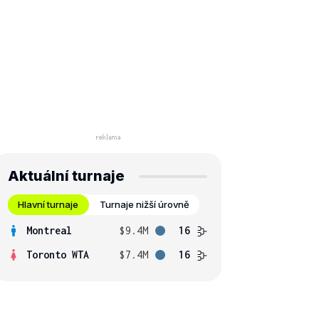
Aktuální turnaje
Hlavní turnaje
Turnaje nižší úrovně
Montreal
$9.4M
16
Toronto WTA
$7.4M
16