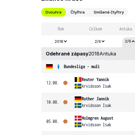
Dvouhra
Čtyřhra
Smíšené čtyřhry
Rok
Celkem
Antuka
2/6
2018
2/6
Odehrané zápasy
2018
Antuka
Bundesliga - muži
Reuter Yannik
12.08.
Arvidsson Isak
Rother Jannik
10.08.
Arvidsson Isak
Holmgren August
05.08.
Arvidsson Isak