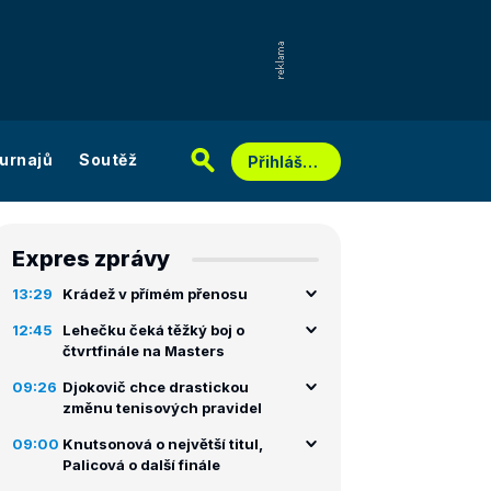
urnajů
Soutěž
Přihlášení
Expres zprávy
13:29
Krádež v přímém přenosu
12:45
Lehečku čeká těžký boj o
čtvrtfinále na Masters
09:26
Djokovič chce drastickou
změnu tenisových pravidel
09:00
Knutsonová o největší titul,
Palicová o další finále