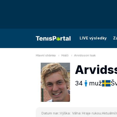
LIVE výsledky
Z
Hlavní stránka
Hráči
Arvidsson Isak
Arvids
34
muž
Š
Datum nar.:
Výška:
Váha:
Hraje rukou:
Aktuální/