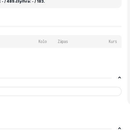
 - / 489.
čtyřhra: - / 183.
Kolo
Zápas
Kurs