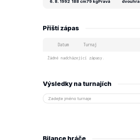
6. 8. 1992
188 cm
79 kg
Pravá
dvouhra:
Příští zápas
Datum
Turnaj
Žádné nadcházející zápasy.
Výsledky na turnajích
Bilance hráče