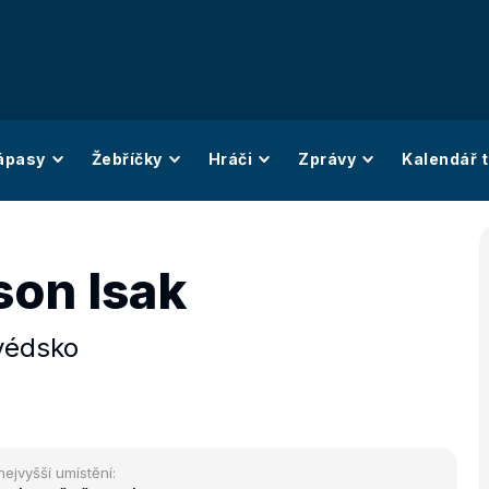
ápasy
Žebříčky
Hráči
Zprávy
Kalendář t
son Isak
védsko
nejvyšší umístění: