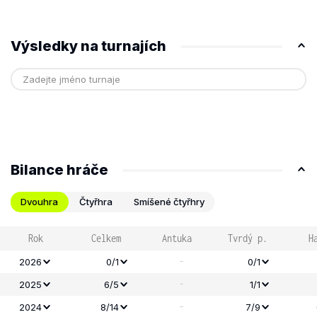
Výsledky na turnajích
Bilance hráče
Dvouhra
Čtyřhra
Smíšené čtyřhry
Rok
Celkem
Antuka
Tvrdý p.
H
-
2026
0/1
0/1
-
2025
6/5
1/1
-
2024
8/14
7/9