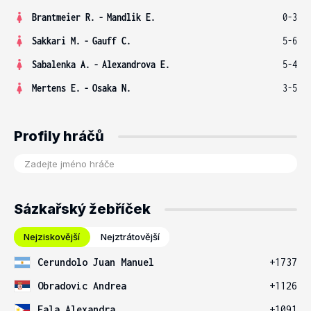
Brantmeier R.
-
Mandlik E.
0-3
Sakkari M.
-
Gauff C.
5-6
Sabalenka A.
-
Alexandrova E.
5-4
Mertens E.
-
Osaka N.
3-5
Profily hráčů
Sázkařský žebříček
Nejziskovější
Nejztrátovější
Cerundolo Juan Manuel
+1737
Obradovic Andrea
+1126
Eala Alexandra
+1091