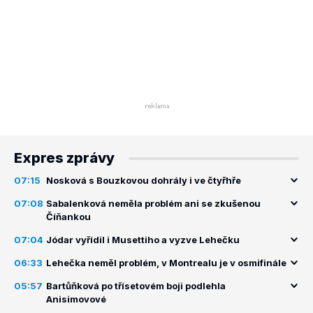
Expres zprávy
07:15
Nosková s Bouzkovou dohrály i ve čtyřhře
07:08
Sabalenková neměla problém ani se zkušenou
Číňankou
07:04
Jódar vyřídil i Musettiho a vyzve Lehečku
06:33
Lehečka neměl problém, v Montrealu je v osmifinále
05:57
Bartůňková po třísetovém boji podlehla
Anisimovové