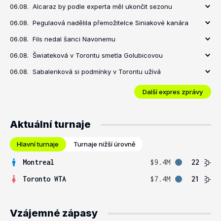
06.08.
Alcaraz by podle experta měl ukončit sezonu
06.08.
Pegulaová nadělila přemožitelce Siniakové kanára
06.08.
Fils nedal šanci Navonemu
06.08.
Šwiateková v Torontu smetla Golubicovou
06.08.
Sabalenková si podmínky v Torontu užívá
Další expres zprávy
Aktuální turnaje
Hlavní turnaje
Turnaje nižší úrovně
Montreal
$9.4M
22
Toronto WTA
$7.4M
21
Vzájemné zápasy