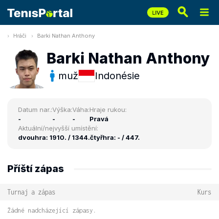
Hráči
Barki Nathan Anthony
Barki Nathan Anthony
muž
Indonésie
Datum nar.:
Výška:
Váha:
Hraje rukou:
-
-
-
Pravá
Aktuální/nejvyšší umístění:
dvouhra: 1910. / 1344.
čtyřhra: - / 447.
Příští zápas
Turnaj a zápas
Kurs
Žádné nadcházející zápasy.