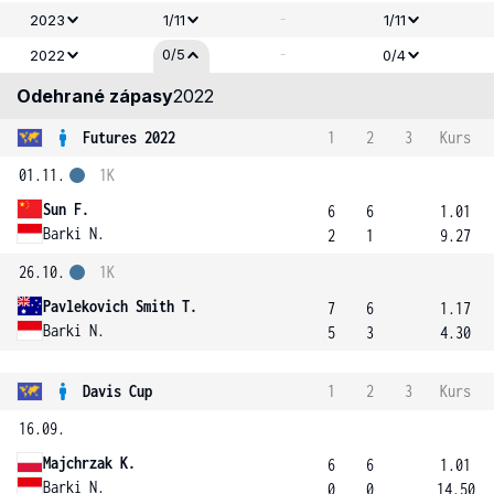
-
2023
1/11
1/11
-
0/5
2022
0/4
Odehrané zápasy
2022
Futures 2022
1
2
3
Kurs
01.11.
1K
Sun F.
6
6
1.01
Barki N.
2
1
9.27
26.10.
1K
Pavlekovich Smith T.
7
6
1.17
Barki N.
5
3
4.30
Davis Cup
1
2
3
Kurs
16.09.
Majchrzak K.
6
6
1.01
Barki N.
0
0
14.50