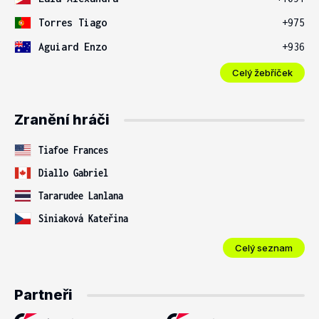
Torres Tiago
+975
Aguiard Enzo
+936
Celý žebříček
Zranění hráči
Tiafoe Frances
Diallo Gabriel
Tararudee Lanlana
Siniaková Kateřina
Celý seznam
Partneři