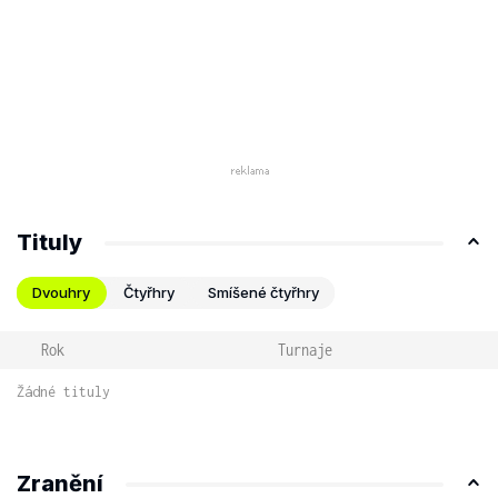
Tituly
Dvouhry
Čtyřhry
Smíšené čtyřhry
Rok
Turnaje
Žádné tituly
Zranění