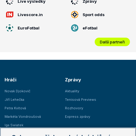
Live výsledky
Zprávy
Livescore.in
Sport odds
EuroFotbal
eFotbal
Další partneři
Hráči
Zprávy
Novak Djokovič
Aktuality
Jiří Lehečka
Tenisová Previews
Petra Kvitová
Rozhovory
Markéta Vondroušová
Express zprávy
Iga Swiatek
Marie Bouzková