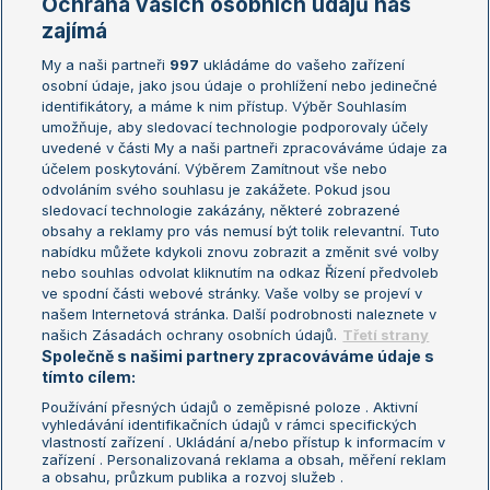
Ochrana vašich osobních údajů nás
Žebříčky
Kalendář turnajů
zajímá
My a naši partneři
997
ukládáme do vašeho zařízení
Žebříček ATP (muži)
Australian Open
osobní údaje, jako jsou údaje o prohlížení nebo jedinečné
Žebříček WTA (ženy)
French Open
identifikátory, a máme k nim přístup. Výběr Souhlasím
umožňuje, aby sledovací technologie podporovaly účely
Sázkařský žebříček
Wimbledon
uvedené v části My a naši partneři zpracováváme údaje za
US Open
účelem poskytování. Výběrem Zamítnout vše nebo
odvoláním svého souhlasu je zakážete. Pokud jsou
Turnaj mistrů
sledovací technologie zakázány, některé zobrazené
Turnaj mistryň
obsahy a reklamy pro vás nemusí být tolik relevantní. Tuto
Aktualní trendy
nabídku můžete kdykoli znovu zobrazit a změnit své volby
nebo souhlas odvolat kliknutím na odkaz Řízení předvoleb
ve spodní části webové stránky. Vaše volby se projeví v
Fotbalové přestupy
našem Internetová stránka. Další podrobnosti naleznete v
Livesport Daily
našich Zásadách ochrany osobních údajů.
Třetí strany
Společně s našimi partnery zpracováváme údaje s
LS Prague Open
tímto cílem:
Používání přesných údajů o zeměpisné poloze . Aktivní
vyhledávání identifikačních údajů v rámci specifických
vlastností zařízení . Ukládání a/nebo přístup k informacím v
Podmínky užití
Nastavení soukromí
zařízení . Personalizovaná reklama a obsah, měření reklam
GDPR a žurnalistika
Reklama
a obsahu, průzkum publika a rozvoj služeb .
Informace o zpracování osobních