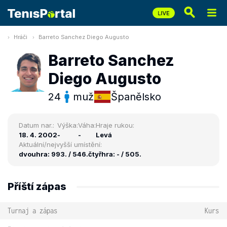
Hráči
Barreto Sanchez Diego Augusto
Barreto Sanchez
Diego Augusto
24
muž
Španělsko
Datum nar.:
Výška:
Váha:
Hraje rukou:
18. 4. 2002
-
-
Levá
Aktuální/nejvyšší umístění:
dvouhra: 993. / 546.
čtyřhra: - / 505.
Příští zápas
Turnaj a zápas
Kurs