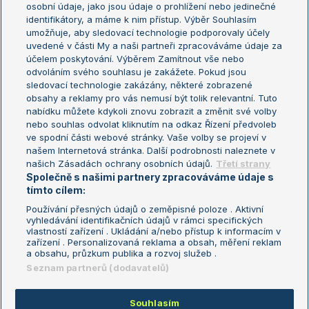
osobní údaje, jako jsou údaje o prohlížení nebo jedinečné
Žebříček WTA (ženy)
French Open
identifikátory, a máme k nim přístup. Výběr Souhlasím
umožňuje, aby sledovací technologie podporovaly účely
Sázkařský žebříček
Wimbledon
uvedené v části My a naši partneři zpracováváme údaje za
US Open
účelem poskytování. Výběrem Zamítnout vše nebo
odvoláním svého souhlasu je zakážete. Pokud jsou
Turnaj mistrů
sledovací technologie zakázány, některé zobrazené
Turnaj mistryň
obsahy a reklamy pro vás nemusí být tolik relevantní. Tuto
Aktualní trendy
nabídku můžete kdykoli znovu zobrazit a změnit své volby
nebo souhlas odvolat kliknutím na odkaz Řízení předvoleb
ve spodní části webové stránky. Vaše volby se projeví v
Fotbalové přestupy
našem Internetová stránka. Další podrobnosti naleznete v
Livesport Daily
našich Zásadách ochrany osobních údajů.
Třetí strany
Společně s našimi partnery zpracováváme údaje s
LS Prague Open
tímto cílem:
Používání přesných údajů o zeměpisné poloze . Aktivní
vyhledávání identifikačních údajů v rámci specifických
vlastností zařízení . Ukládání a/nebo přístup k informacím v
Podmínky užití
Nastavení soukromí
zařízení . Personalizovaná reklama a obsah, měření reklam
GDPR a žurnalistika
Reklama
a obsahu, průzkum publika a rozvoj služeb .
Informace o zpracování osobních
Kontakt
Seznam partnerů (dodavatelů)
údajů
Tiráž
Souhlasím