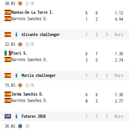
30.03.
Q-1K
Montes-De La Torre I.
6
6
1.12
Barreto Sanchez D.
1
2
4.94
Alicante challenger
1
2
3
Kurs
22.03.
Q-1K
Pieri S.
6
7
1.36
Barreto Sanchez D.
3
5
2.74
Murcia challenger
1
2
3
Kurs
15.03.
Q-1K
Jorda Sanchis D.
6
6
1.36
Barreto Sanchez D.
0
3
2.77
Futures 2026
1
2
3
Kurs
26.02.
OF