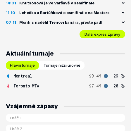
14:01
Knutsonová je ve Varšavě v semifinále
11:10
Lehečka a Bartůňková o osmifinále na Masters
07:11
Monfils nadělil Tienovi kanára, přesto padl
Další expres zprávy
Aktuální turnaje
Hlavní turnaje
Turnaje nižší úrovně
Montreal
$9.4M
26
Toronto WTA
$7.4M
26
Vzájemné zápasy