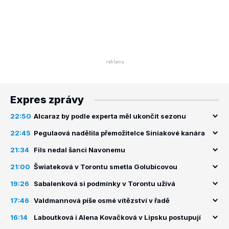
Expres zprávy
22:50
Alcaraz by podle experta měl ukončit sezonu
22:45
Pegulaová nadělila přemožitelce Siniakové kanára
21:34
Fils nedal šanci Navonemu
21:00
Šwiateková v Torontu smetla Golubicovou
19:26
Sabalenková si podmínky v Torontu užívá
17:46
Valdmannová píše osmé vítězství v řadě
16:14
Laboutková i Alena Kovačková v Lipsku postupují