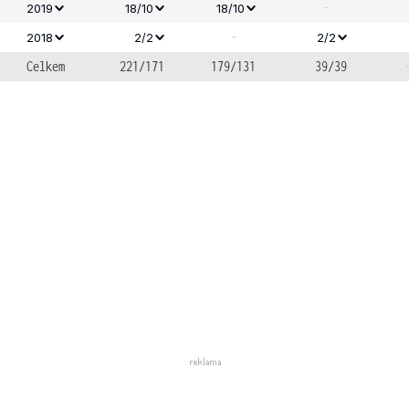
-
2019
18/10
18/10
-
2018
2/2
2/2
Celkem
221/171
179/131
39/39