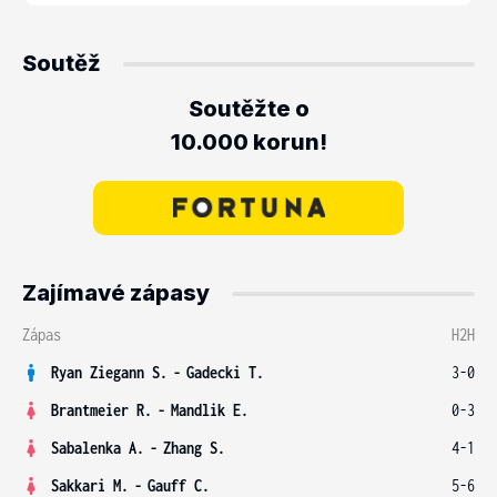
Soutěž
Soutěžte o
10.000 korun!
Zajímavé zápasy
Zápas
H2H
Ryan Ziegann S.
-
Gadecki T.
3-0
Brantmeier R.
-
Mandlik E.
0-3
Sabalenka A.
-
Zhang S.
4-1
Sakkari M.
-
Gauff C.
5-6