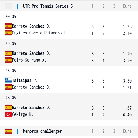
UTR Pro Tennis Series 5
1
2
3
Kurs
30.05.
Barreto Sanchez D.
6
7
1.25
Orgiles Garcia Retamero I.
1
5
3.10
29.05.
Barreto Sanchez D.
6
6
1.20
Peiro Serrano A.
3
4
3.90
26.05.
Tsitsipas P.
6
6
3.80
Barreto Sanchez D.
4
3
1.21
25.05.
Barreto Sanchez D.
6
6
1.07
Cekirge K.
1
2
6.40
Menorca challenger
1
2
3
Kurs