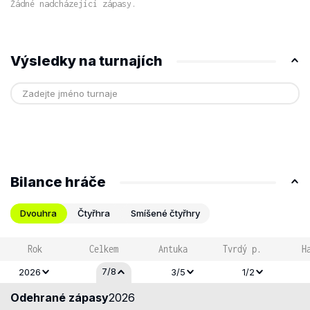
Žádné nadcházející zápasy.
Výsledky na turnajích
Bilance hráče
Dvouhra
Čtyřhra
Smíšené čtyřhry
Rok
Celkem
Antuka
Tvrdý p.
H
7/8
2026
3/5
1/2
Odehrané zápasy
2026