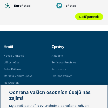
EuroFotbal
eFotbal
Další partneři
Hráči
Zprávy
Novak Djokovič
Aktuality
Jiří Lehečka
Tenisová Previews
Petra Kvitová
Rozhovory
Markéta Vondroušová
Express zprávy
Iga Swiatek
Marie Bouzková
Ochrana vašich osobních údajů nás
Žebříčky
Kalendář turnajů
zajímá
My a naši partneři
997
ukládáme do vašeho zařízení
Žebříček ATP (muži)
Australian Open