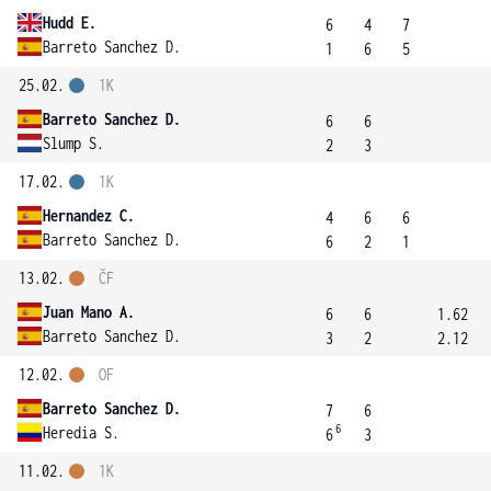
Hudd E.
6
4
7
Barreto Sanchez D.
1
6
5
25.02.
1K
Barreto Sanchez D.
6
6
Slump S.
2
3
17.02.
1K
Hernandez C.
4
6
6
Barreto Sanchez D.
6
2
1
13.02.
ČF
Juan Mano A.
6
6
1.62
Barreto Sanchez D.
3
2
2.12
12.02.
OF
Barreto Sanchez D.
7
6
6
Heredia S.
6
3
11.02.
1K