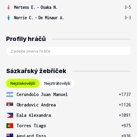
Mertens E.
-
Osaka N.
3-5
Norrie C.
-
De Minaur A.
3-3
Profily hráčů
Sázkařský žebříček
Nejziskovější
Nejztrátovější
Cerundolo Juan Manuel
+1737
Obradovic Andrea
+1126
Eala Alexandra
+1091
Torres Tiago
+975
Aguiard Enzo
+936