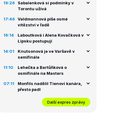
19:26
Sabalenková si podmínky v
Torontu užívá
17:46
Valdmannová píše osmé
vítězství v řadě
16:14
Laboutková i Alena Kovačková v
Lipsku postupují
14:01
Knutsonová je ve Varšavě v
semifinále
11:10
Lehečka a Bartůňková o
osmifinále na Masters
07:11
Monfils nadělil Tienovi kanára,
přesto padl
Další expres zprávy