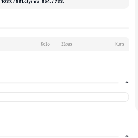
1037. / 881.
čtyřhra: 854. / 733.
Kolo
Zápas
Kurs