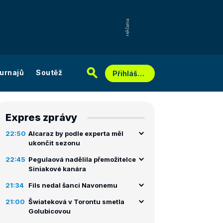
urnajů
Soutěž
Přihlášení
Expres zprávy
22:50
Alcaraz by podle experta měl
ukončit sezonu
22:45
Pegulaová nadělila přemožitelce
Siniakové kanára
21:34
Fils nedal šanci Navonemu
21:00
Šwiateková v Torontu smetla
Golubicovou