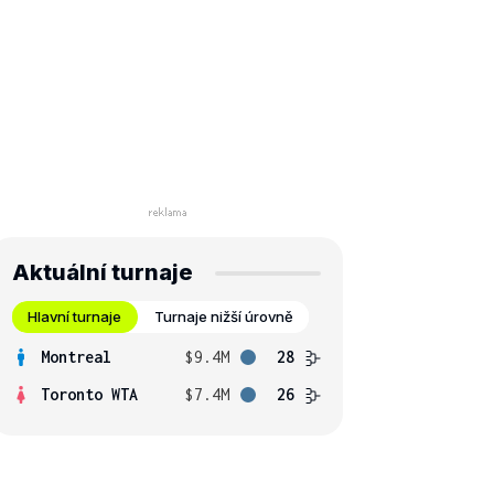
Aktuální turnaje
Hlavní turnaje
Turnaje nižší úrovně
Montreal
$9.4M
28
Toronto WTA
$7.4M
26