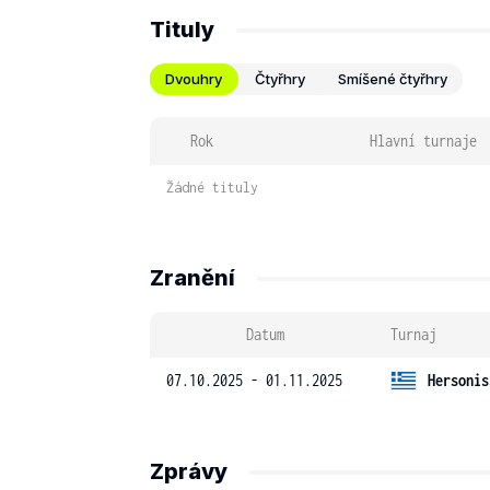
Tituly
Dvouhry
Čtyřhry
Smíšené čtyřhry
Rok
Hlavní turnaje
Žádné tituly
Zranění
Datum
Turnaj
07.10.2025 - 01.11.2025
Hersonis
Zprávy