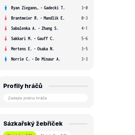
Ryan Ziegann S.
-
Gadecki T.
3-0
Brantmeier R.
-
Mandlik E.
0-3
Sabalenka A.
-
Zhang S.
4-1
Sakkari M.
-
Gauff C.
5-6
Mertens E.
-
Osaka N.
3-5
Norrie C.
-
De Minaur A.
3-3
Profily hráčů
Sázkařský žebříček