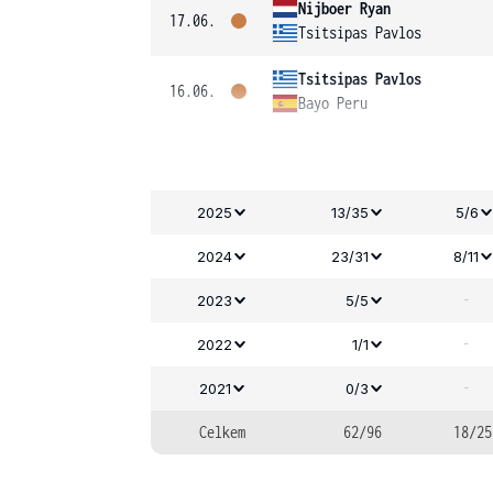
Nijboer Ryan
17.06.
Tsitsipas Pavlos
Tsitsipas Pavlos
16.06.
Bayo Peru
2025
13/35
5/6
2024
23/31
8/11
-
2023
5/5
-
2022
1/1
-
2021
0/3
Celkem
62/96
18/25