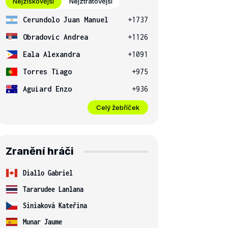
Nejziskovější
Nejztrátovější
Cerundolo Juan Manuel
+1737
Obradovic Andrea
+1126
Eala Alexandra
+1091
Torres Tiago
+975
Aguiard Enzo
+936
Celý žebříček
Zranění hráči
Diallo Gabriel
Tararudee Lanlana
Siniaková Kateřina
Munar Jaume