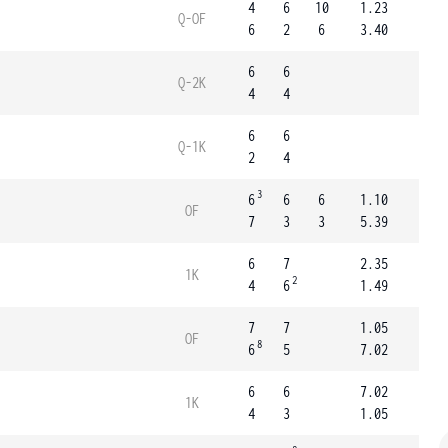
4
6
10
1.23
Q-OF
6
2
6
3.40
6
6
Q-2K
4
4
6
6
Q-1K
2
4
3
6
6
6
1.10
OF
7
3
3
5.39
6
7
2.35
1K
2
4
6
1.49
7
7
1.05
OF
8
6
5
7.02
6
6
7.02
1K
4
3
1.05