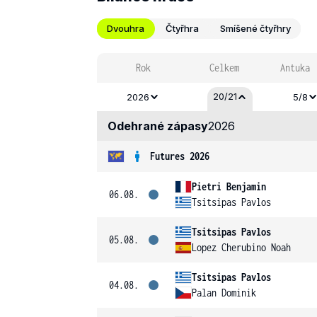
Dvouhra
Čtyřhra
Smíšené čtyřhry
Rok
Celkem
Antuka
20/21
2026
5/8
Odehrané zápasy
2026
Futures 2026
Pietri Benjamin
06.08.
Tsitsipas Pavlos
Tsitsipas Pavlos
05.08.
Lopez Cherubino Noah
Tsitsipas Pavlos
04.08.
Palan Dominik