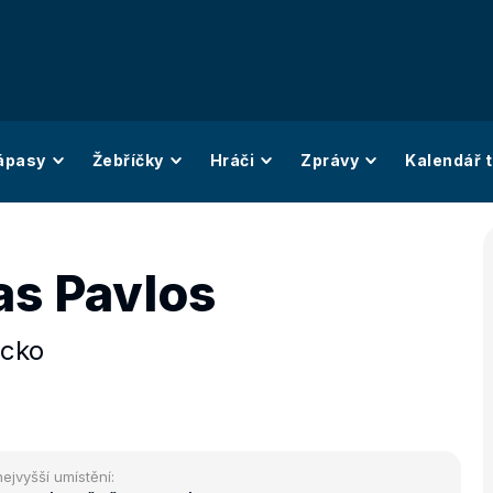
ápasy
Žebříčky
Hráči
Zprávy
Kalendář t
as Pavlos
cko
nejvyšší umístění: