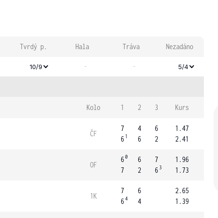
Tvrdý p.
Hala
Tráva
Nezadáno
-
-
10/9
5/4
Kolo
1
2
3
Kurs
7
4
6
1.47
ČF
1
6
6
2
2.41
0
6
6
7
1.96
OF
3
7
2
6
1.73
7
6
2.65
1K
4
6
4
1.39