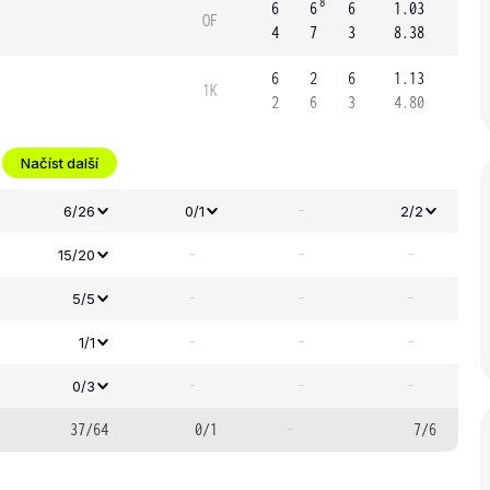
8
6
6
6
1.03
OF
4
7
3
8.38
6
2
6
1.13
1K
2
6
3
4.80
Načíst další
-
6/26
0/1
2/2
-
-
-
15/20
-
-
-
5/5
-
-
-
1/1
-
-
-
0/3
37/64
0/1
-
7/6