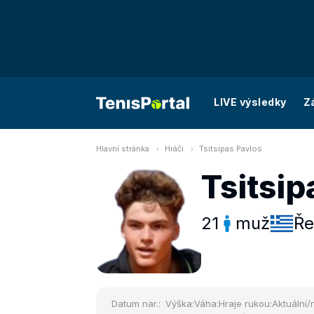
LIVE výsledky
Z
Hlavní stránka
Hráči
Tsitsipas Pavlos
Tsitsip
21
muž
Ře
Datum nar.:
Výška:
Váha:
Hraje rukou:
Aktuální/