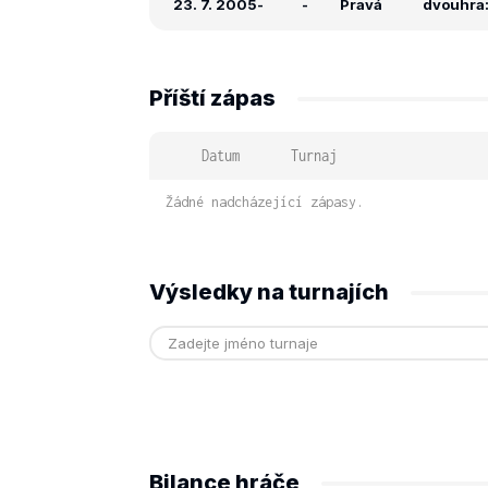
23. 7. 2005
-
-
Pravá
dvouhra: 
Příští zápas
Datum
Turnaj
Žádné nadcházející zápasy.
Výsledky na turnajích
Bilance hráče