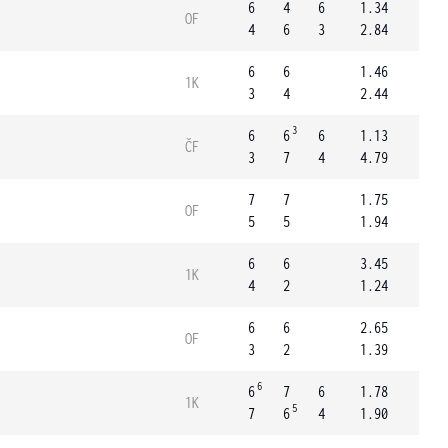
6
4
6
1.34
OF
4
6
3
2.84
6
6
1.46
1K
3
4
2.44
3
6
6
6
1.13
ČF
3
7
4
4.79
7
7
1.75
OF
5
5
1.94
6
6
3.45
1K
4
2
1.24
6
6
2.65
OF
3
2
1.39
6
6
7
6
1.78
1K
5
7
6
4
1.90