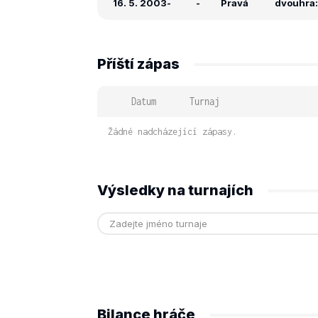
16. 5. 2003
-
-
Pravá
dvouhra:
Příští zápas
Datum
Turnaj
Žádné nadcházející zápasy.
Výsledky na turnajích
Bilance hráče