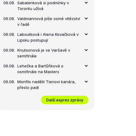
06.08.
Sabalenková si podmínky v
Torontu užívá
06.08.
Valdmannová píše osmé vítězství
v řadě
06.08.
Laboutková i Alena Kovačková v
Lipsku postupují
06.08.
Knutsonová je ve Varšavě v
semifinále
06.08.
Lehečka a Bartůňková o
osmifinále na Masters
06.08.
Monfils nadělil Tienovi kanára,
přesto padl
Další expres zprávy