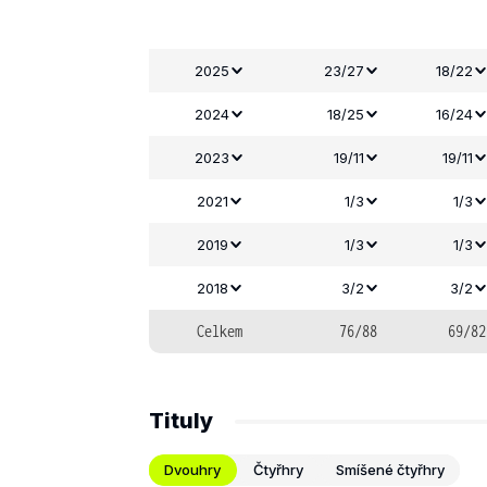
2025
23/27
18/22
2024
18/25
16/24
2023
19/11
19/11
2021
1/3
1/3
2019
1/3
1/3
2018
3/2
3/2
Celkem
76/88
69/82
Tituly
Dvouhry
Čtyřhry
Smíšené čtyřhry