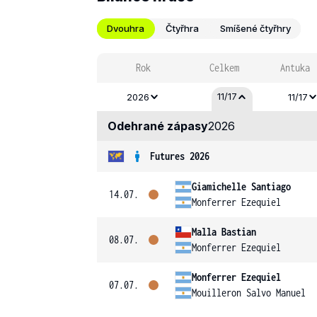
Dvouhra
Čtyřhra
Smíšené čtyřhry
Rok
Celkem
Antuka
11/17
2026
11/17
Odehrané zápasy
2026
Futures 2026
Giamichelle Santiago
14.07.
Monferrer Ezequiel
Malla Bastian
08.07.
Monferrer Ezequiel
Monferrer Ezequiel
07.07.
Mouilleron Salvo Manuel