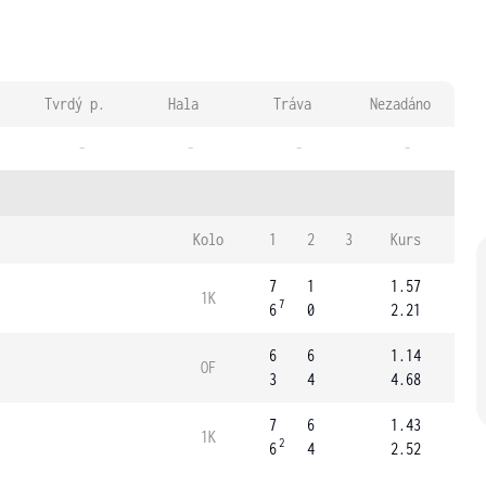
Tvrdý p.
Hala
Tráva
Nezadáno
-
-
-
-
Kolo
1
2
3
Kurs
7
1
1.57
1K
7
6
0
2.21
6
6
1.14
OF
3
4
4.68
7
6
1.43
1K
2
6
4
2.52