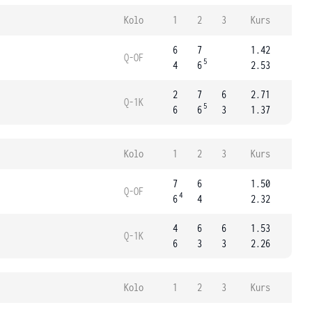
Kolo
1
2
3
Kurs
6
7
1.42
Q-OF
5
4
6
2.53
2
7
6
2.71
Q-1K
5
6
6
3
1.37
Kolo
1
2
3
Kurs
7
6
1.50
Q-OF
4
6
4
2.32
4
6
6
1.53
Q-1K
6
3
3
2.26
Kolo
1
2
3
Kurs