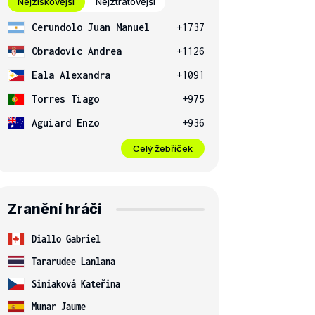
Nejziskovější
Nejztrátovější
Cerundolo Juan Manuel
+1737
Obradovic Andrea
+1126
Eala Alexandra
+1091
Torres Tiago
+975
Aguiard Enzo
+936
Celý žebříček
Zranění hráči
Diallo Gabriel
Tararudee Lanlana
Siniaková Kateřina
Munar Jaume