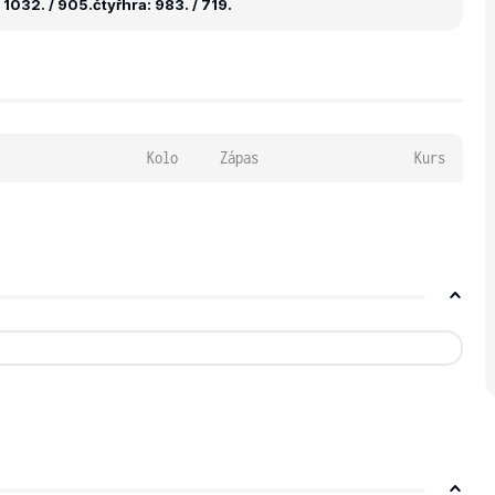
 1032. / 905.
čtyřhra: 983. / 719.
Kolo
Zápas
Kurs