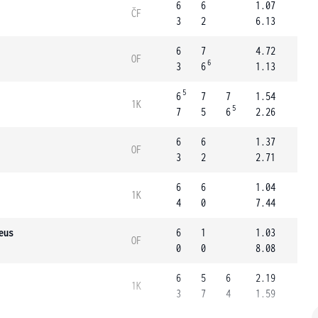
6
6
1.07
ČF
3
2
6.13
6
7
4.72
OF
6
3
6
1.13
5
6
7
7
1.54
1K
5
7
5
6
2.26
6
6
1.37
OF
3
2
2.71
6
6
1.04
1K
4
0
7.44
eus
6
1
1.03
OF
0
0
8.08
6
5
6
2.19
1K
3
7
4
1.59