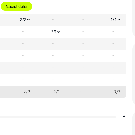
Načíst další
-
-
2/2
3/3
-
-
-
2/1
-
-
-
-
-
-
-
-
-
-
-
-
-
-
-
-
2/2
2/1
-
3/3