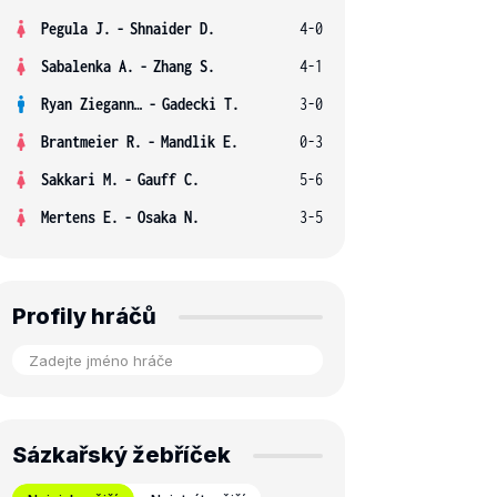
Pegula J.
-
Shnaider D.
4-0
Sabalenka A.
-
Zhang S.
4-1
Ryan Ziegann S.
-
Gadecki T.
3-0
Brantmeier R.
-
Mandlik E.
0-3
Sakkari M.
-
Gauff C.
5-6
Mertens E.
-
Osaka N.
3-5
Profily hráčů
Sázkařský žebříček