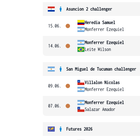
Asuncion 2 challenger
Heredia Samuel
15.06.
Monferrer Ezequiel
Monferrer Ezequiel
14.06.
Leite Wilson
San Miguel de Tucuman challenger
Villalon Nicolas
09.06.
Monferrer Ezequiel
Monferrer Ezequiel
07.06.
Salazar Amador
Futures 2026