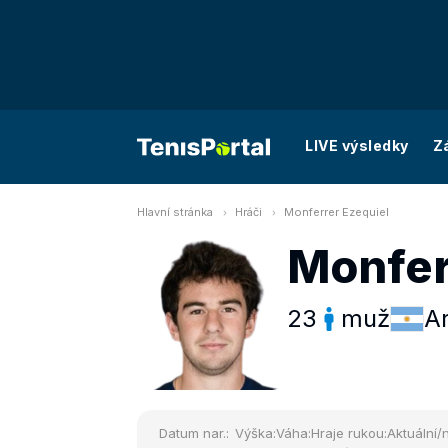
LIVE výsledky
Z
Hlavní stránka
Hráči
Monferrer Ezequiel
Monfer
23
muž
A
Datum nar.:
Výška:
Váha:
Hraje rukou:
Aktuální/n