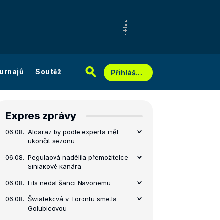
urnajů
Soutěž
Přihlášení
Expres zprávy
06.08.
Alcaraz by podle experta měl
ukončit sezonu
06.08.
Pegulaová nadělila přemožitelce
Siniakové kanára
06.08.
Fils nedal šanci Navonemu
06.08.
Šwiateková v Torontu smetla
Golubicovou