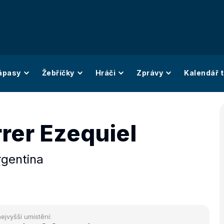
ápasy
Žebříčky
Hráči
Zprávy
Kalendář t
rer Ezequiel
rgentina
ejvyšší umístění: