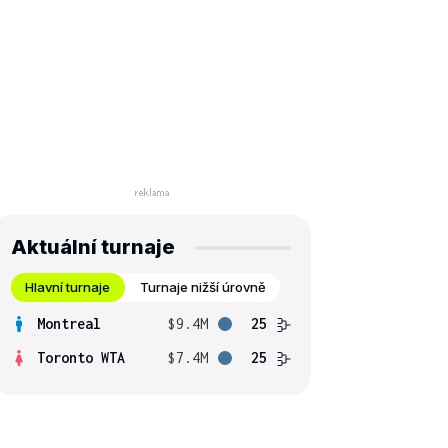
Aktuální turnaje
Hlavní turnaje
Turnaje nižší úrovně
Montreal
$9.4M
25
Toronto WTA
$7.4M
25