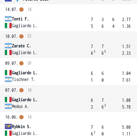
14.07.
1K
Tenti F.
7
3
6
2.77
Gagliardo L.
5
6
4
1.36
10.07.
ČF
Zarate C.
7
7
1.51
3
5
Gagliardo L.
6
6
2.33
09.07.
OF
Gagliardo L.
6
6
1.04
Tischner T.
1
0
7.61
07.07.
1K
Gagliardo L.
6
7
1.08
2
Medus A.
2
6
5.78
16.06.
1K
Rybkin S.
7
6
5.08
2
Gagliardo L.
6
0
1.11