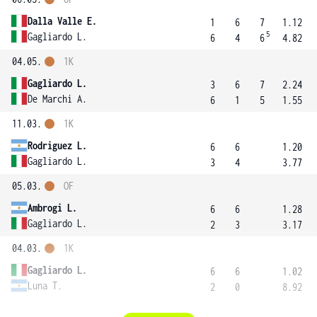
Dalla Valle E.
1
6
7
1.12
5
Gagliardo L.
6
4
6
4.82
04.05.
1K
Gagliardo L.
3
6
7
2.24
De Marchi A.
6
1
5
1.55
11.03.
1K
Rodriguez L.
6
6
1.20
Gagliardo L.
3
4
3.77
05.03.
OF
Ambrogi L.
6
6
1.28
Gagliardo L.
2
3
3.17
04.03.
1K
Gagliardo L.
6
6
1.02
Luna T.
2
0
8.92