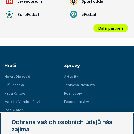
Livescore.in
Sport odds
EuroFotbal
eFotbal
Další partneři
Hráči
Zprávy
Novak Djokovič
Aktuality
Jiří Lehečka
Tenisová Previews
Petra Kvitová
Rozhovory
Markéta Vondroušová
Express zprávy
Iga Swiatek
Marie Bouzková
Ochrana vašich osobních údajů nás
Žebříčky
Kalendář turnajů
zajímá