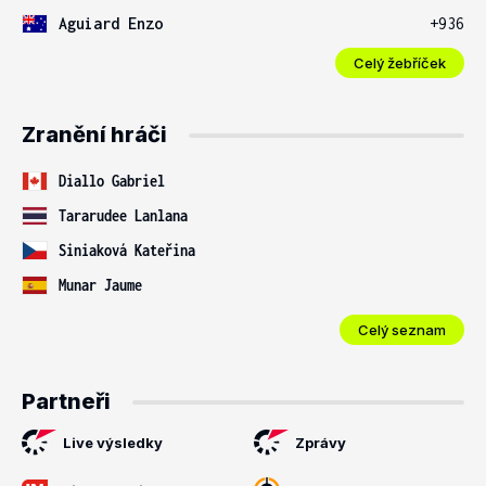
Aguiard Enzo
+936
Celý žebříček
Zranění hráči
Diallo Gabriel
Tararudee Lanlana
Siniaková Kateřina
Munar Jaume
Celý seznam
Partneři
Live výsledky
Zprávy