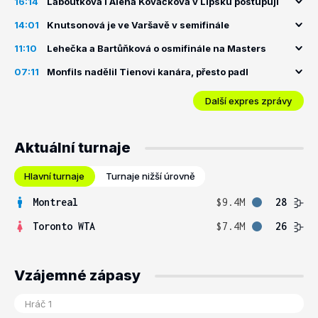
16:14
Laboutková i Alena Kovačková v Lipsku postupují
14:01
Knutsonová je ve Varšavě v semifinále
11:10
Lehečka a Bartůňková o osmifinále na Masters
07:11
Monfils nadělil Tienovi kanára, přesto padl
Další expres zprávy
Aktuální turnaje
Hlavní turnaje
Turnaje nižší úrovně
Montreal
$9.4M
28
Toronto WTA
$7.4M
26
Vzájemné zápasy