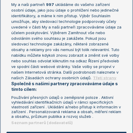
My a naši partneři
997
ukládáme do vašeho zařízení
Žebříček ATP (muži)
Australian Open
osobní údaje, jako jsou údaje o prohlížení nebo jedinečné
Žebříček WTA (ženy)
French Open
identifikátory, a máme k nim přístup. Výběr Souhlasím
umožňuje, aby sledovací technologie podporovaly účely
Sázkařský žebříček
Wimbledon
uvedené v části My a naši partneři zpracováváme údaje za
US Open
účelem poskytování. Výběrem Zamítnout vše nebo
odvoláním svého souhlasu je zakážete. Pokud jsou
Turnaj mistrů
sledovací technologie zakázány, některé zobrazené
Turnaj mistryň
obsahy a reklamy pro vás nemusí být tolik relevantní. Tuto
Aktualní trendy
nabídku můžete kdykoli znovu zobrazit a změnit své volby
nebo souhlas odvolat kliknutím na odkaz Řízení předvoleb
ve spodní části webové stránky. Vaše volby se projeví v
Fotbalové přestupy
našem Internetová stránka. Další podrobnosti naleznete v
Livesport Daily
našich Zásadách ochrany osobních údajů.
Třetí strany
Společně s našimi partnery zpracováváme údaje s
LS Prague Open
tímto cílem:
Používání přesných údajů o zeměpisné poloze . Aktivní
vyhledávání identifikačních údajů v rámci specifických
vlastností zařízení . Ukládání a/nebo přístup k informacím v
Podmínky užití
Nastavení soukromí
zařízení . Personalizovaná reklama a obsah, měření reklam
GDPR a žurnalistika
Reklama
a obsahu, průzkum publika a rozvoj služeb .
Informace o zpracování osobních
Kontakt
Seznam partnerů (dodavatelů)
údajů
Tiráž