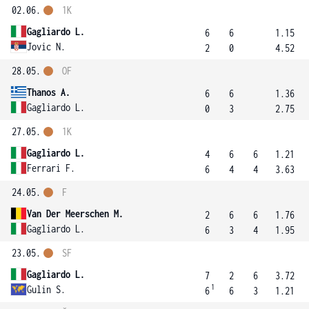
02.06.
1K
Gagliardo L.
6
6
1.15
Jovic N.
2
0
4.52
28.05.
OF
Thanos A.
6
6
1.36
Gagliardo L.
0
3
2.75
27.05.
1K
Gagliardo L.
4
6
6
1.21
Ferrari F.
6
4
4
3.63
24.05.
F
Van Der Meerschen M.
2
6
6
1.76
Gagliardo L.
6
3
4
1.95
23.05.
SF
Gagliardo L.
7
2
6
3.72
1
Gulin S.
6
6
3
1.21