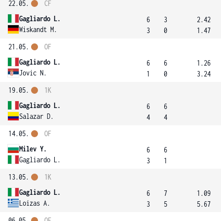
22.05.
ČF
Gagliardo L.
6
3
2.42
Wiskandt M.
3
0
1.47
21.05.
OF
Gagliardo L.
6
6
1.26
Jovic N.
1
0
3.24
19.05.
1K
Gagliardo L.
6
6
Salazar D.
4
4
14.05.
OF
Milev Y.
6
6
Gagliardo L.
3
1
13.05.
1K
Gagliardo L.
6
7
1.09
Loizas A.
3
5
5.67
06.05.
OF