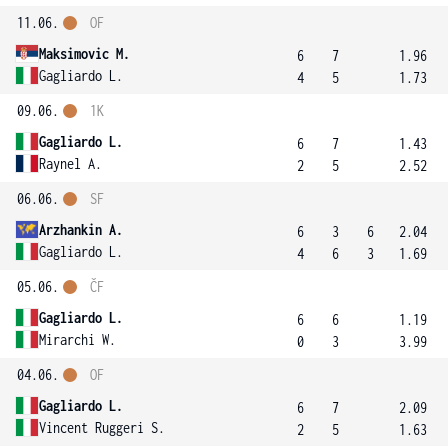
11.06.
OF
Maksimovic M.
6
7
1.96
Gagliardo L.
4
5
1.73
09.06.
1K
Gagliardo L.
6
7
1.43
Raynel A.
2
5
2.52
06.06.
SF
Arzhankin A.
6
3
6
2.04
Gagliardo L.
4
6
3
1.69
05.06.
ČF
Gagliardo L.
6
6
1.19
Mirarchi W.
0
3
3.99
04.06.
OF
Gagliardo L.
6
7
2.09
Vincent Ruggeri S.
2
5
1.63