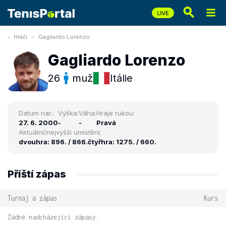
Hráči
Gagliardo Lorenzo
Gagliardo Lorenzo
26
muž
Itálie
Datum nar.:
Výška:
Váha:
Hraje rukou:
27. 6. 2000
-
-
Pravá
Aktuální/nejvyšší umístění:
dvouhra: 896. / 866.
čtyřhra: 1275. / 660.
Příští zápas
Turnaj a zápas
Kurs
Žádné nadcházející zápasy.