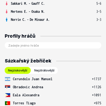
Sakkari M.
-
Gauff C.
5-6
Mertens E.
-
Osaka N.
3-5
Norrie C.
-
De Minaur A.
3-3
Profily hráčů
Sázkařský žebříček
Nejziskovější
Nejztrátovější
Cerundolo Juan Manuel
+1737
Obradovic Andrea
+1126
Eala Alexandra
+1091
Torres Tiago
+975