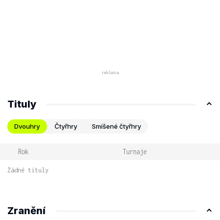
Tituly
Dvouhry
Čtyřhry
Smíšené čtyřhry
Rok
Turnaje
Žádné tituly
Zranění