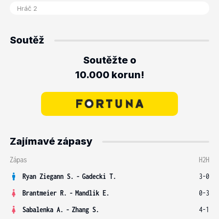
Soutěž
Soutěžte o
10.000 korun!
Zajímavé zápasy
Zápas
H2H
Ryan Ziegann S.
-
Gadecki T.
3-0
Brantmeier R.
-
Mandlik E.
0-3
Sabalenka A.
-
Zhang S.
4-1