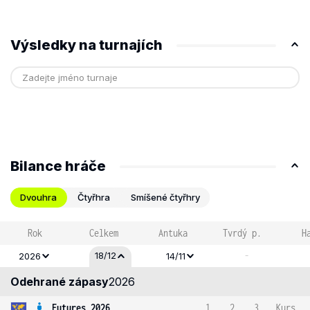
Výsledky na turnajích
Bilance hráče
Dvouhra
Čtyřhra
Smíšené čtyřhry
Rok
Celkem
Antuka
Tvrdý p.
H
-
18/12
2026
14/11
Odehrané zápasy
2026
Futures 2026
1
2
3
Kurs