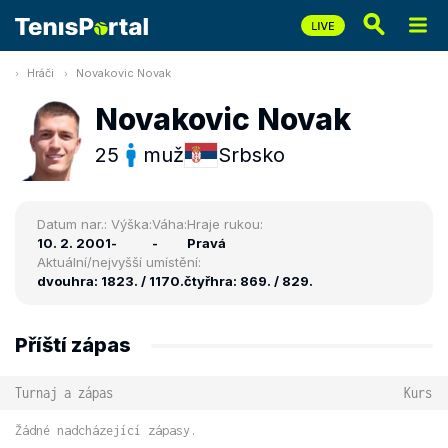
Hráči
Novakovic Novak
Novakovic Novak
25
muž
Srbsko
Datum nar.:
Výška:
Váha:
Hraje rukou:
10. 2. 2001
-
-
Pravá
Aktuální/nejvyšší umístění:
dvouhra: 1823. / 1170.
čtyřhra: 869. / 829.
Příští zápas
Turnaj a zápas
Kurs
Žádné nadcházející zápasy.