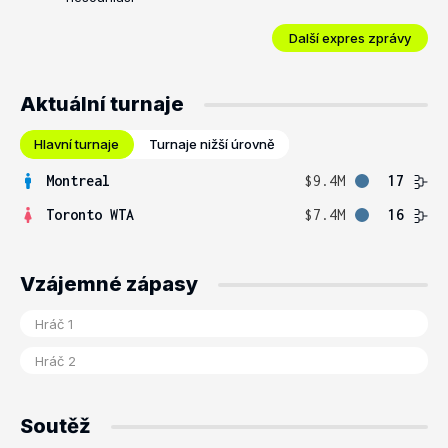
Další expres zprávy
Aktuální turnaje
Hlavní turnaje
Turnaje nižší úrovně
Montreal
$9.4M
17
Toronto WTA
$7.4M
16
Vzájemné zápasy
Soutěž