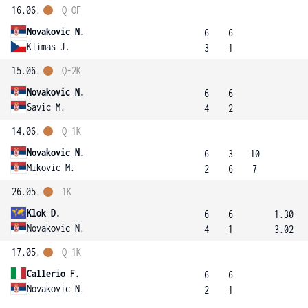
16.06.
Q-OF
Novakovic N.
6
6
Klimas J.
3
1
15.06.
Q-2K
Novakovic N.
6
6
Savic M.
4
2
14.06.
Q-1K
Novakovic N.
6
3
10
Mikovic M.
2
6
7
26.05.
1K
Klok D.
6
6
1.30
Novakovic N.
4
1
3.02
17.05.
Q-1K
Callerio F.
6
6
Novakovic N.
2
1