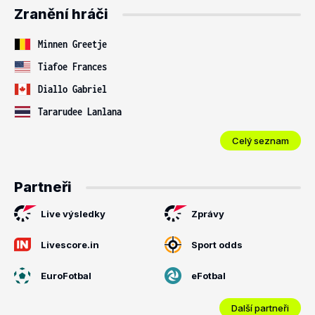
Zranění hráči
Minnen Greetje
Tiafoe Frances
Diallo Gabriel
Tararudee Lanlana
Celý seznam
Partneři
Live výsledky
Zprávy
Livescore.in
Sport odds
EuroFotbal
eFotbal
Další partneři