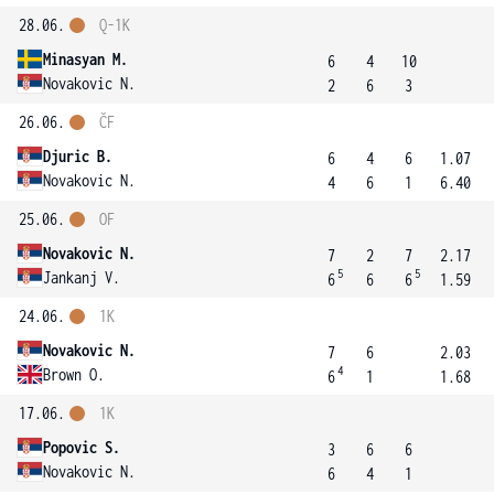
28.06.
Q-1K
Minasyan M.
6
4
10
Novakovic N.
2
6
3
26.06.
ČF
Djuric B.
6
4
6
1.07
Novakovic N.
4
6
1
6.40
25.06.
OF
Novakovic N.
7
2
7
2.17
5
5
Jankanj V.
6
6
6
1.59
24.06.
1K
Novakovic N.
7
6
2.03
4
Brown O.
6
1
1.68
17.06.
1K
Popovic S.
3
6
6
Novakovic N.
6
4
1