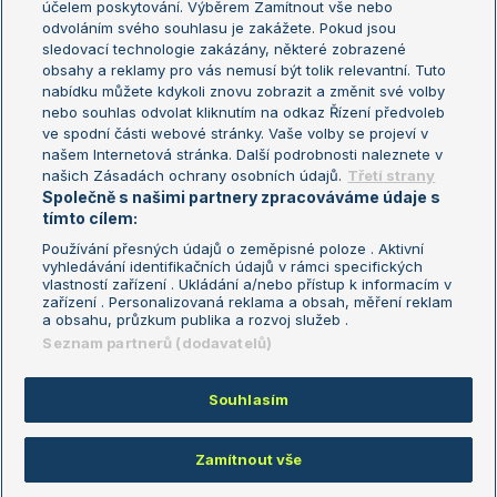
účelem poskytování. Výběrem Zamítnout vše nebo
odvoláním svého souhlasu je zakážete. Pokud jsou
Turnaj mistrů
sledovací technologie zakázány, některé zobrazené
Turnaj mistryň
obsahy a reklamy pro vás nemusí být tolik relevantní. Tuto
Aktualní trendy
nabídku můžete kdykoli znovu zobrazit a změnit své volby
nebo souhlas odvolat kliknutím na odkaz Řízení předvoleb
ve spodní části webové stránky. Vaše volby se projeví v
Fotbalové přestupy
našem Internetová stránka. Další podrobnosti naleznete v
Livesport Daily
našich Zásadách ochrany osobních údajů.
Třetí strany
Společně s našimi partnery zpracováváme údaje s
LS Prague Open
tímto cílem:
Používání přesných údajů o zeměpisné poloze . Aktivní
vyhledávání identifikačních údajů v rámci specifických
vlastností zařízení . Ukládání a/nebo přístup k informacím v
Podmínky užití
Nastavení soukromí
zařízení . Personalizovaná reklama a obsah, měření reklam
GDPR a žurnalistika
Reklama
a obsahu, průzkum publika a rozvoj služeb .
Informace o zpracování osobních
Kontakt
Seznam partnerů (dodavatelů)
údajů
Tiráž
Souhlasím
Copyright © 2008-2026 TenisPortal.cz. Využíváme zpravodajství ČTK.
Zamítnout vše