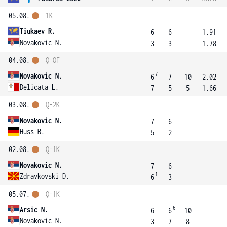
05.08.
1K
Tiukaev R.
6
6
1.91
Novakovic N.
3
3
1.78
04.08.
Q-OF
7
Novakovic N.
6
7
10
2.02
Delicata L.
7
5
5
1.66
03.08.
Q-2K
Novakovic N.
7
6
Huss B.
5
2
02.08.
Q-1K
Novakovic N.
7
6
1
Zdravkovski D.
6
3
05.07.
Q-1K
6
Arsic N.
6
6
10
Novakovic N.
3
7
8