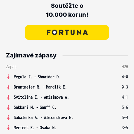
Soutěžte o
10.000 korun!
Zajímavé zápasy
Zápas
H2H
Pegula J.
-
Shnaider D.
4-0
Brantmeier R.
-
Mandlik E.
0-3
Svitolina E.
-
Anisimova A.
4-1
Sakkari M.
-
Gauff C.
5-6
Sabalenka A.
-
Alexandrova E.
5-4
Mertens E.
-
Osaka N.
3-5