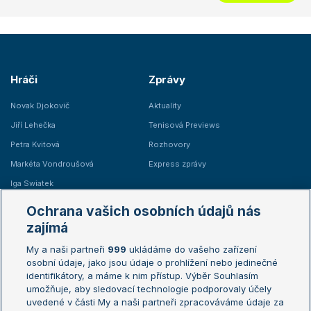
Hráči
Zprávy
Novak Djokovič
Aktuality
Jiří Lehečka
Tenisová Previews
Petra Kvitová
Rozhovory
Markéta Vondroušová
Express zprávy
Iga Swiatek
Marie Bouzková
Ochrana vašich osobních údajů nás
Žebříčky
Kalendář turnajů
zajímá
My a naši partneři
999
ukládáme do vašeho zařízení
Žebříček ATP (muži)
Australian Open
osobní údaje, jako jsou údaje o prohlížení nebo jedinečné
Žebříček WTA (ženy)
French Open
identifikátory, a máme k nim přístup. Výběr Souhlasím
umožňuje, aby sledovací technologie podporovaly účely
Sázkařský žebříček
Wimbledon
uvedené v části My a naši partneři zpracováváme údaje za
US Open