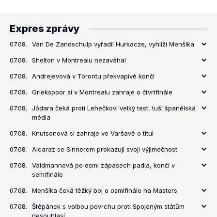
Expres zprávy
07.08.
Van De Zandschulp vyřadil Hurkacze, vyhlíží Menšíka
07.08.
Shelton v Montrealu nezaváhal
07.08.
Andrejevová v Torontu překvapivě končí
07.08.
Griekspoor si v Montrealu zahraje o čtvrtfinále
07.08.
Jódara čeká proti Lehečkovi velký test, tuší španělská
média
07.08.
Knutsonová si zahraje ve Varšavě o titul
07.08.
Alcaraz se Sinnerem prokazují svoji výjimečnost
07.08.
Valdmannová po osmi zápasech padla, končí v
semifinále
07.08.
Menšíka čeká těžký boj o osmifinále na Masters
07.08.
Štěpánek s volbou povrchu proti Spojeným státům
nesouhlasí