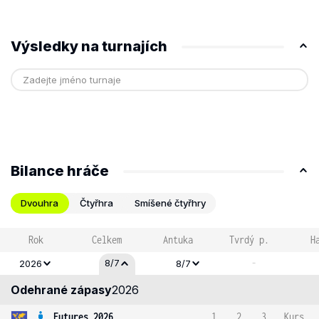
Výsledky na turnajích
Bilance hráče
Dvouhra
Čtyřhra
Smíšené čtyřhry
Rok
Celkem
Antuka
Tvrdý p.
H
-
8/7
2026
8/7
Odehrané zápasy
2026
Futures 2026
1
2
3
Kurs