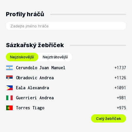
Profily hráčů
Sázkařský žebříček
Nejziskovější
Nejztrátovější
Cerundolo Juan Manuel
+1737
Obradovic Andrea
+1126
Eala Alexandra
+1091
Guerrieri Andrea
+981
Torres Tiago
+975
Celý žebříček