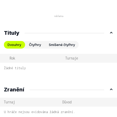
Tituly
Dvouhry
Čtyřhry
Smíšené čtyřhry
Rok
Turnaje
Žádné tituly
Zranění
Turnaj
Důvod
U hráče nejsou evidována žádná zranění.