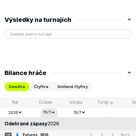
Výsledky na turnajích
Bilance hráče
Dvouhra
Čtyřhra
Smíšené čtyřhry
Rok
Celkem
Antuka
Tvrdý p.
H
-
15/7
2026
15/7
Odehrané zápasy
2026
Futures 2026
1
2
3
Kurs