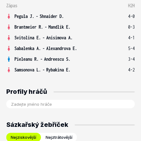
Zápas
H2H
Pegula J.
-
Shnaider D.
4-0
Brantmeier R.
-
Mandlik E.
0-3
Svitolina E.
-
Anisimova A.
4-1
Sabalenka A.
-
Alexandrova E.
5-4
Pieleanu R.
-
Andreescu S.
3-4
Samsonova L.
-
Rybakina E.
4-2
Profily hráčů
Sázkařský žebříček
Nejziskovější
Nejztrátovější