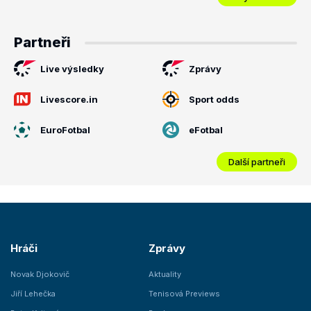
Partneři
Live výsledky
Zprávy
Livescore.in
Sport odds
EuroFotbal
eFotbal
Další partneři
Hráči
Zprávy
Novak Djokovič
Aktuality
Jiří Lehečka
Tenisová Previews