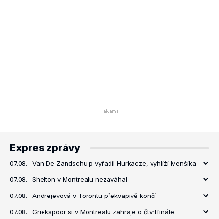
Expres zprávy
07.08.
Van De Zandschulp vyřadil Hurkacze, vyhlíží Menšíka
07.08.
Shelton v Montrealu nezaváhal
07.08.
Andrejevová v Torontu překvapivě končí
07.08.
Griekspoor si v Montrealu zahraje o čtvrtfinále