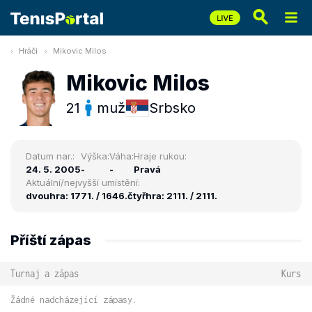
Hráči
Mikovic Milos
Mikovic Milos
21
muž
Srbsko
Datum nar.:
Výška:
Váha:
Hraje rukou:
24. 5. 2005
-
-
Pravá
Aktuální/nejvyšší umístění:
dvouhra: 1771. / 1646.
čtyřhra: 2111. / 2111.
Příští zápas
Turnaj a zápas
Kurs
Žádné nadcházející zápasy.