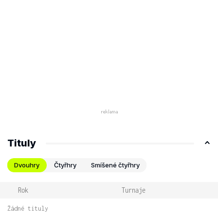
Tituly
Dvouhry
Čtyřhry
Smíšené čtyřhry
Rok
Turnaje
Žádné tituly