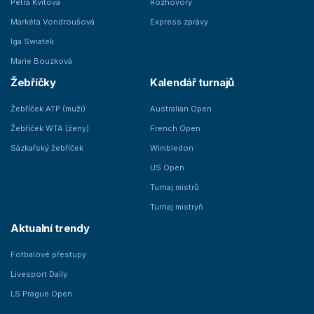
Petra Kvitová
Rozhovory
Markéta Vondroušová
Express zprávy
Iga Swiatek
Marie Bouzková
Žebříčky
Kalendář turnajů
Žebříček ATP (muži)
Australian Open
Žebříček WTA (ženy)
French Open
Sázkařský žebříček
Wimbledon
US Open
Turnaj mistrů
Turnaj mistryň
Aktualní trendy
Fotbalové přestupy
Livesport Daily
LS Prague Open