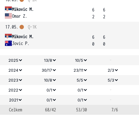
Mikovic M.
6
6
Omar Z.
2
2
17.05.
Q-1K
Mikovic M.
6
6
Jovic P.
0
0
-
2025
13/8
10/5
2024
30/17
23/11
2/3
2023
10/8
5/5
5/3
-
2022
0/1
0/1
-
2021
0/1
0/1
Celkem
68/42
53/30
7/6