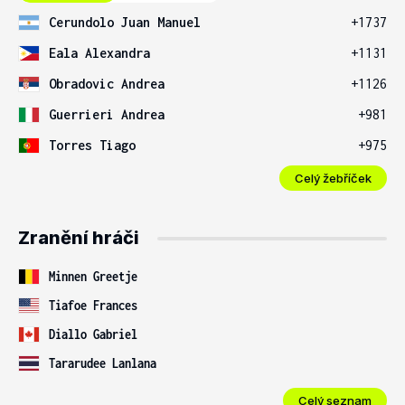
Cerundolo Juan Manuel
+1737
Eala Alexandra
+1131
Obradovic Andrea
+1126
Guerrieri Andrea
+981
Torres Tiago
+975
Celý žebříček
Zranění hráči
Minnen Greetje
Tiafoe Frances
Diallo Gabriel
Tararudee Lanlana
Celý seznam