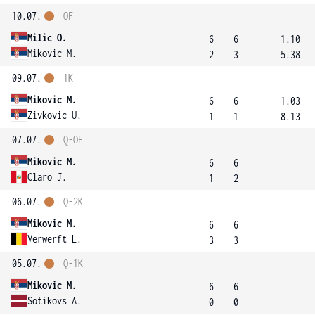
10.07.
OF
Milic O.
6
6
1.10
Mikovic M.
2
3
5.38
09.07.
1K
Mikovic M.
6
6
1.03
Zivkovic U.
1
1
8.13
07.07.
Q-OF
Mikovic M.
6
6
Claro J.
1
2
06.07.
Q-2K
Mikovic M.
6
6
Verwerft L.
3
3
05.07.
Q-1K
Mikovic M.
6
6
Sotikovs A.
0
0