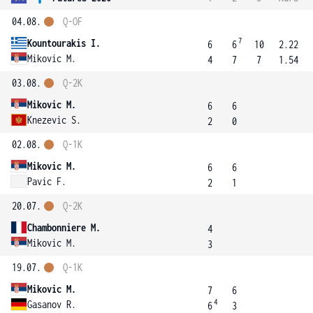
04.08.
Q-OF
7
Kountourakis I.
6
6
10
2.22
Mikovic M.
4
7
7
1.54
03.08.
Q-2K
Mikovic M.
6
6
Knezevic S.
2
0
02.08.
Q-1K
Mikovic M.
6
6
Pavic F.
2
1
20.07.
Q-2K
Chambonniere M.
4
Mikovic M.
3
19.07.
Q-1K
Mikovic M.
7
6
4
Gasanov R.
6
3