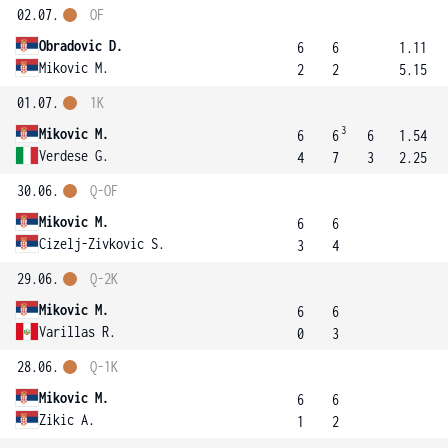
02.07.
OF
Obradovic D.
6
6
1.11
Mikovic M.
2
2
5.15
01.07.
1K
3
Mikovic M.
6
6
6
1.54
Verdese G.
4
7
3
2.25
30.06.
Q-OF
Mikovic M.
6
6
Cizelj-Zivkovic S.
3
4
29.06.
Q-2K
Mikovic M.
6
6
Varillas R.
0
3
28.06.
Q-1K
Mikovic M.
6
6
Zikic A.
1
2