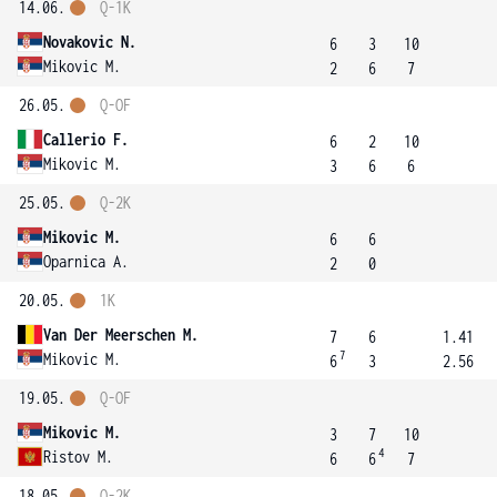
14.06.
Q-1K
Novakovic N.
6
3
10
Mikovic M.
2
6
7
26.05.
Q-OF
Callerio F.
6
2
10
Mikovic M.
3
6
6
25.05.
Q-2K
Mikovic M.
6
6
Oparnica A.
2
0
20.05.
1K
Van Der Meerschen M.
7
6
1.41
7
Mikovic M.
6
3
2.56
19.05.
Q-OF
Mikovic M.
3
7
10
4
Ristov M.
6
6
7
18.05.
Q-2K