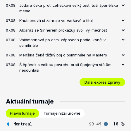
07.08.
Jódara čeká proti Lehečkovi velký test, tuší španělská
média
07.08.
Knutsonová si zahraje ve Varšavě o titul
07.08.
Alcaraz se Sinnerem prokazují svoji výjimečnost
07.08.
Valdmannová po osmi zápasech padla, končí v
semifinále
07.08.
Menšíka čeká těžký boj o osmifinále na Masters
07.08.
Štěpánek s volbou povrchu proti Spojeným státům
nesouhlasí
Další expres zprávy
Aktuální turnaje
Hlavní turnaje
Turnaje nižší úrovně
Montreal
$9.4M
16