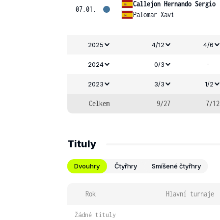
Callejon Hernando Sergio
07.01.
Palomar Xavi
2025
4/12
4/6
-
2024
0/3
2023
3/3
1/2
Celkem
9/27
7/12
Tituly
Dvouhry
Čtyřhry
Smíšené čtyřhry
Rok
Hlavní turnaje
Žádné tituly