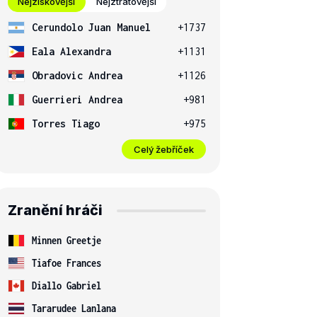
Nejziskovější
Nejztrátovější
Cerundolo Juan Manuel
+1737
Eala Alexandra
+1131
Obradovic Andrea
+1126
Guerrieri Andrea
+981
Torres Tiago
+975
Celý žebříček
Zranění hráči
Minnen Greetje
Tiafoe Frances
Diallo Gabriel
Tararudee Lanlana