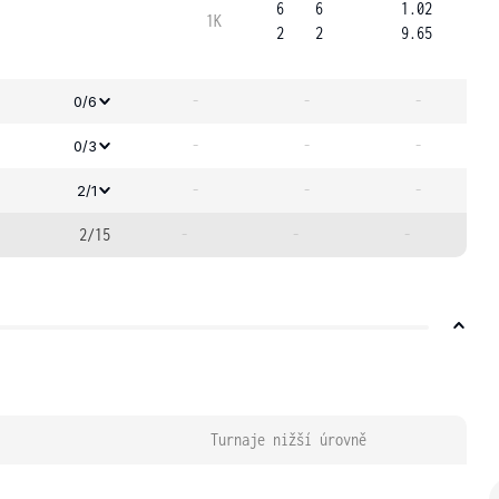
6
6
1.02
1K
2
2
9.65
-
-
-
0/6
-
-
-
0/3
-
-
-
2/1
2/15
-
-
-
Turnaje nižší úrovně