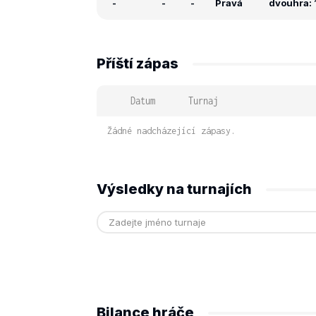
-
-
-
Pravá
dvouhra: 
Příští zápas
Datum
Turnaj
Žádné nadcházející zápasy.
Výsledky na turnajích
Bilance hráče