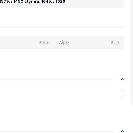
1579. / 1450.
čtyřhra: 1645. / 1629.
Kolo
Zápas
Kurs