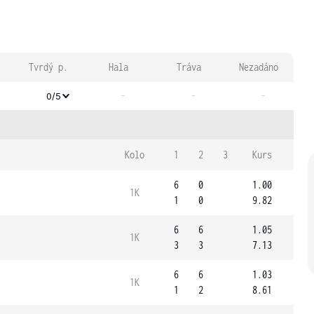
Tvrdý p.
Hala
Tráva
Nezadáno
-
-
-
0/5
Kolo
1
2
3
Kurs
6
0
1.00
1K
1
0
9.82
6
6
1.05
1K
3
3
7.13
6
6
1.03
1K
1
2
8.61