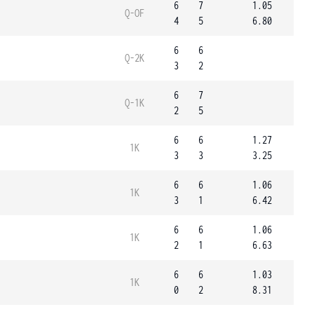
6
7
1.05
Q-OF
4
5
6.80
6
6
Q-2K
3
2
6
7
Q-1K
2
5
6
6
1.27
1K
3
3
3.25
6
6
1.06
1K
3
1
6.42
6
6
1.06
1K
2
1
6.63
6
6
1.03
1K
0
2
8.31