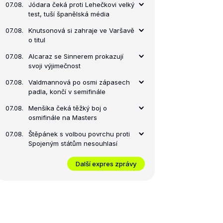
07.08.
Jódara čeká proti Lehečkovi velký
test, tuší španělská média
07.08.
Knutsonová si zahraje ve Varšavě
o titul
07.08.
Alcaraz se Sinnerem prokazují
svoji výjimečnost
07.08.
Valdmannová po osmi zápasech
padla, končí v semifinále
07.08.
Menšíka čeká těžký boj o
osmifinále na Masters
07.08.
Štěpánek s volbou povrchu proti
Spojeným státům nesouhlasí
Další expres zprávy