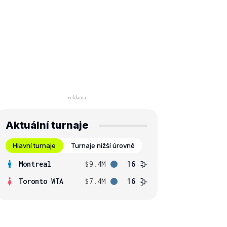
Aktuální turnaje
Hlavní turnaje
Turnaje nižší úrovně
Montreal
$9.4M
16
Toronto WTA
$7.4M
16