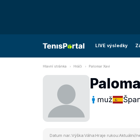
LIVE výsledky
Z
Hlavní stránka
Hráči
Palomar Xavi
Paloma
muž
Špan
Datum nar.:
Výška:
Váha:
Hraje rukou:
Aktuální/ne