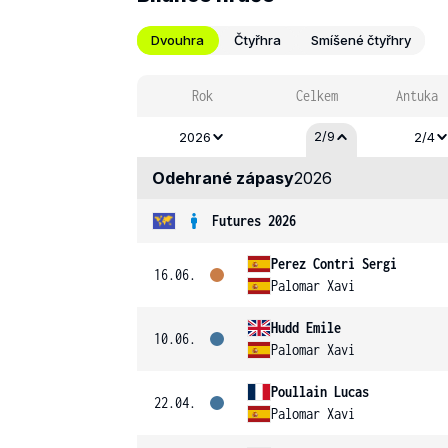
Dvouhra
Čtyřhra
Smíšené čtyřhry
Rok
Celkem
Antuka
2/9
2026
2/4
Odehrané zápasy
2026
Futures 2026
Perez Contri Sergi
16.06.
Palomar Xavi
Hudd Emile
10.06.
Palomar Xavi
Poullain Lucas
22.04.
Palomar Xavi