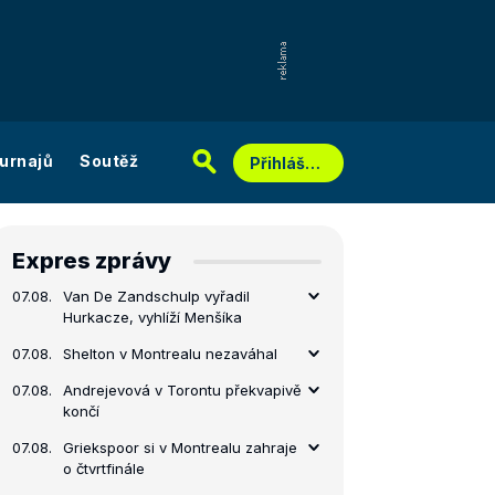
urnajů
Soutěž
Přihlášení
Expres zprávy
07.08.
Van De Zandschulp vyřadil
Hurkacze, vyhlíží Menšíka
07.08.
Shelton v Montrealu nezaváhal
07.08.
Andrejevová v Torontu překvapivě
končí
07.08.
Griekspoor si v Montrealu zahraje
o čtvrtfinále