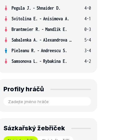
Pegula J.
-
Shnaider D.
4-0
Svitolina E.
-
Anisimova A.
4-1
Brantmeier R.
-
Mandlik E.
0-3
Sabalenka A.
-
Alexandrova E.
5-4
Pieleanu R.
-
Andreescu S.
3-4
Samsonova L.
-
Rybakina E.
4-2
Profily hráčů
Sázkařský žebříček