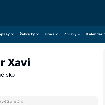
ápasy
Žebříčky
Hráči
Zprávy
Kalendář t
r Xavi
ělsko
jvyšší umístění: