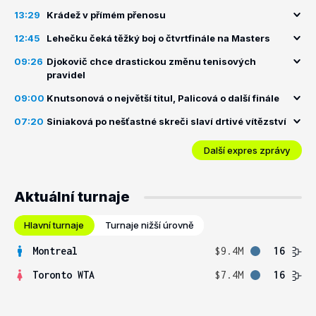
13:29
Krádež v přímém přenosu
12:45
Lehečku čeká těžký boj o čtvrtfinále na Masters
09:26
Djokovič chce drastickou změnu tenisových
pravidel
09:00
Knutsonová o největší titul, Palicová o další finále
07:20
Siniaková po nešťastné skreči slaví drtivé vítězství
Další expres zprávy
Aktuální turnaje
Hlavní turnaje
Turnaje nižší úrovně
Montreal
$9.4M
16
Toronto WTA
$7.4M
16