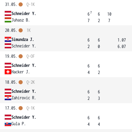
31.05.
Q-1K
7
Schneider Y.
6
6
10
Juhasz B.
7
2
7
20.05.
1K
Simundza J.
6
6
1.07
Schneider Y.
2
0
6.07
19.05.
Q-OF
Schneider Y.
6
6
Hacker J.
4
2
18.05.
Q-2K
Schneider Y.
6
6
Zahirovic R.
2
3
17.05.
Q-1K
Schneider Y.
6
6
Gula P.
4
4