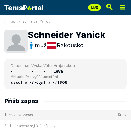
Hráči
Schneider Yanick
Schneider Yanick
muž
Rakousko
Datum nar.:
Výška:
Váha:
Hraje rukou:
-
-
-
Levá
Aktuální/nejvyšší umístění:
dvouhra: - / -
čtyřhra: - / 1808.
Příští zápas
Turnaj a zápas
Kurs
Žádné nadcházející zápasy.