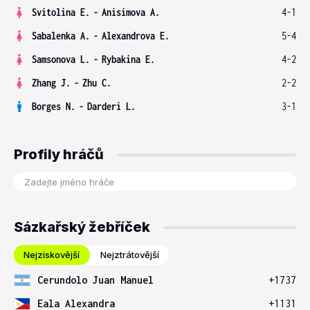
Svitolina E.
-
Anisimova A.
4-1
Sabalenka A.
-
Alexandrova E.
5-4
Samsonova L.
-
Rybakina E.
4-2
Zhang J.
-
Zhu C.
2-2
Borges N.
-
Darderi L.
3-1
Profily hráčů
Sázkařský žebříček
Nejziskovější
Nejztrátovější
Cerundolo Juan Manuel
+1737
Eala Alexandra
+1131