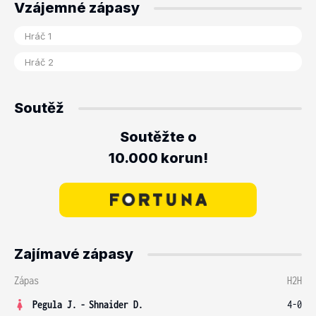
Vzájemné zápasy
Soutěž
Soutěžte o
10.000 korun!
Zajímavé zápasy
Zápas
H2H
Pegula J.
-
Shnaider D.
4-0