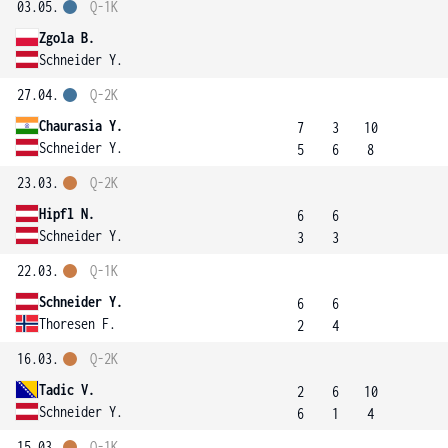
03.05.
Q-1K
Zgola B.
Schneider Y.
27.04.
Q-2K
Chaurasia Y.
7
3
10
Schneider Y.
5
6
8
23.03.
Q-2K
Hipfl N.
6
6
Schneider Y.
3
3
22.03.
Q-1K
Schneider Y.
6
6
Thoresen F.
2
4
16.03.
Q-2K
Tadic V.
2
6
10
Schneider Y.
6
1
4
15.03.
Q-1K