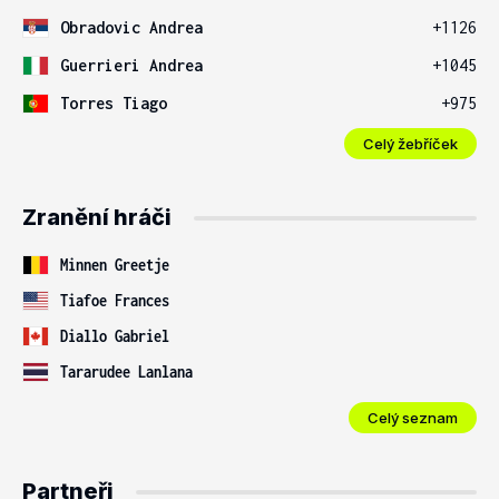
Obradovic Andrea
+1126
Guerrieri Andrea
+1045
Torres Tiago
+975
Celý žebříček
Zranění hráči
Minnen Greetje
Tiafoe Frances
Diallo Gabriel
Tararudee Lanlana
Celý seznam
Partneři