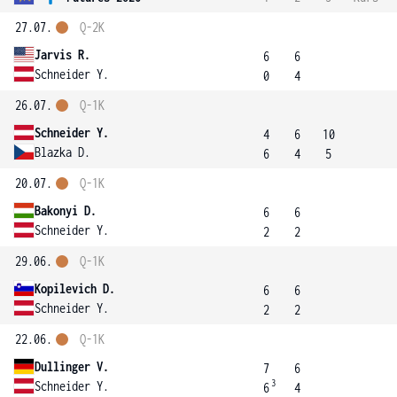
27.07.
Q-2K
Jarvis R.
6
6
Schneider Y.
0
4
26.07.
Q-1K
Schneider Y.
4
6
10
Blazka D.
6
4
5
20.07.
Q-1K
Bakonyi D.
6
6
Schneider Y.
2
2
29.06.
Q-1K
Kopilevich D.
6
6
Schneider Y.
2
2
22.06.
Q-1K
Dullinger V.
7
6
3
Schneider Y.
6
4