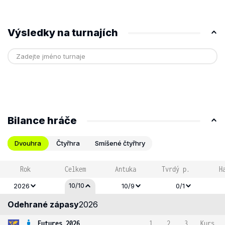
Výsledky na turnajích
Bilance hráče
Dvouhra
Čtyřhra
Smíšené čtyřhry
Rok
Celkem
Antuka
Tvrdý p.
H
10/10
2026
10/9
0/1
Odehrané zápasy
2026
Futures 2026
1
2
3
Kurs