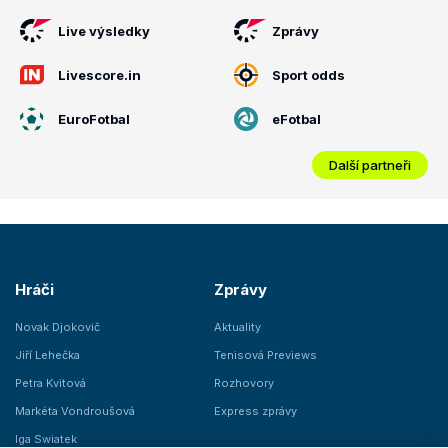
Live výsledky
Zprávy
Livescore.in
Sport odds
EuroFotbal
eFotbal
Další partneři
Hráči
Zprávy
Novak Djokovič
Aktuality
Jiří Lehečka
Tenisová Previews
Petra Kvitová
Rozhovory
Markéta Vondroušová
Express zprávy
Iga Swiatek