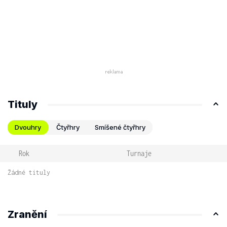
Tituly
Dvouhry
Čtyřhry
Smíšené čtyřhry
Rok
Turnaje
Žádné tituly
Zranění