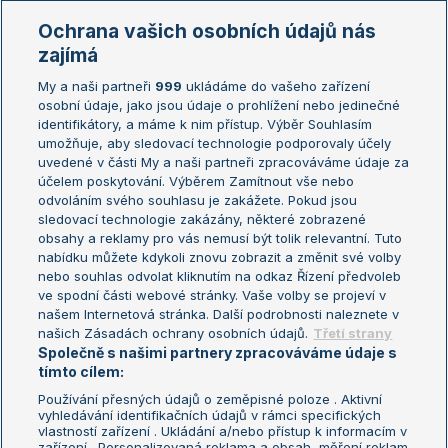
Marie Bouzková
Ochrana vašich osobních údajů nás
Žebříčky
Kalendář turnajů
zajímá
My a naši partneři
999
ukládáme do vašeho zařízení
Žebříček ATP (muži)
Australian Open
osobní údaje, jako jsou údaje o prohlížení nebo jedinečné
Žebříček WTA (ženy)
French Open
identifikátory, a máme k nim přístup. Výběr Souhlasím
umožňuje, aby sledovací technologie podporovaly účely
Sázkařský žebříček
Wimbledon
uvedené v části My a naši partneři zpracováváme údaje za
US Open
účelem poskytování. Výběrem Zamítnout vše nebo
odvoláním svého souhlasu je zakážete. Pokud jsou
Turnaj mistrů
sledovací technologie zakázány, některé zobrazené
Turnaj mistryň
obsahy a reklamy pro vás nemusí být tolik relevantní. Tuto
Aktualní trendy
nabídku můžete kdykoli znovu zobrazit a změnit své volby
nebo souhlas odvolat kliknutím na odkaz Řízení předvoleb
ve spodní části webové stránky. Vaše volby se projeví v
Fotbalové přestupy
našem Internetová stránka. Další podrobnosti naleznete v
Livesport Daily
našich Zásadách ochrany osobních údajů.
Třetí strany
Společně s našimi partnery zpracováváme údaje s
LS Prague Open
tímto cílem:
Používání přesných údajů o zeměpisné poloze . Aktivní
vyhledávání identifikačních údajů v rámci specifických
vlastností zařízení . Ukládání a/nebo přístup k informacím v
Podmínky užití
Nastavení soukromí
zařízení . Personalizovaná reklama a obsah, měření reklam