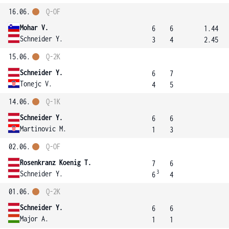
16.06.
Q-OF
Mohar V.
6
6
1.44
Schneider Y.
3
4
2.45
15.06.
Q-2K
Schneider Y.
6
7
Tonejc V.
4
5
14.06.
Q-1K
Schneider Y.
6
6
Martinovic M.
1
3
02.06.
Q-OF
Rosenkranz Koenig T.
7
6
3
Schneider Y.
6
4
01.06.
Q-2K
Schneider Y.
6
6
Major A.
1
1