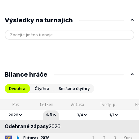
Výsledky na turnajích
Bilance hráče
Dvouhra
Čtyřhra
Smíšené čtyřhry
Rok
Celkem
Antuka
Tvrdý p.
H
4/5
2026
3/4
1/1
Odehrané zápasy
2026
Futures 2026
1
2
3
Kurs