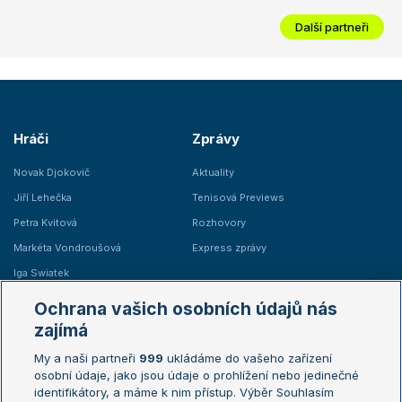
Další partneři
Hráči
Zprávy
Novak Djokovič
Aktuality
Jiří Lehečka
Tenisová Previews
Petra Kvitová
Rozhovory
Markéta Vondroušová
Express zprávy
Iga Swiatek
Marie Bouzková
Ochrana vašich osobních údajů nás
Žebříčky
Kalendář turnajů
zajímá
My a naši partneři
999
ukládáme do vašeho zařízení
Žebříček ATP (muži)
Australian Open
osobní údaje, jako jsou údaje o prohlížení nebo jedinečné
Žebříček WTA (ženy)
French Open
identifikátory, a máme k nim přístup. Výběr Souhlasím