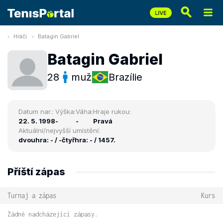
Hráči
Batagin Gabriel
Batagin Gabriel
28
muž
Brazílie
Datum nar.:
Výška:
Váha:
Hraje rukou:
22. 5. 1998
-
-
Pravá
Aktuální/nejvyšší umístění:
dvouhra: - / -
čtyřhra: - / 1457.
Příští zápas
Turnaj a zápas
Kurs
Žádné nadcházející zápasy.