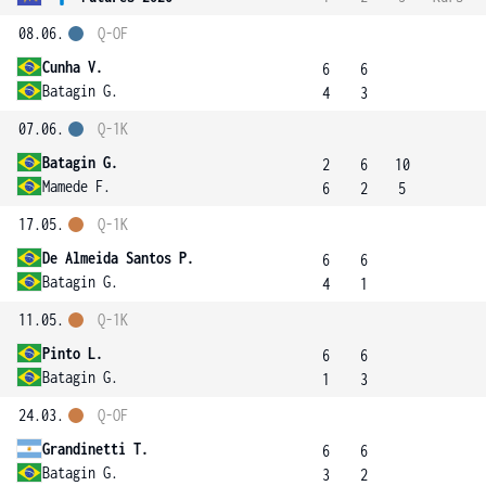
08.06.
Q-OF
Cunha V.
6
6
Batagin G.
4
3
07.06.
Q-1K
Batagin G.
2
6
10
Mamede F.
6
2
5
17.05.
Q-1K
De Almeida Santos P.
6
6
Batagin G.
4
1
11.05.
Q-1K
Pinto L.
6
6
Batagin G.
1
3
24.03.
Q-OF
Grandinetti T.
6
6
Batagin G.
3
2