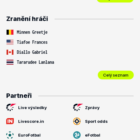
Zranění hráči
Minnen Greetje
Tiafoe Frances
Diallo Gabriel
Tararudee Lanlana
Celý seznam
Partneři
Live výsledky
Zprávy
Livescore.in
Sport odds
EuroFotbal
eFotbal