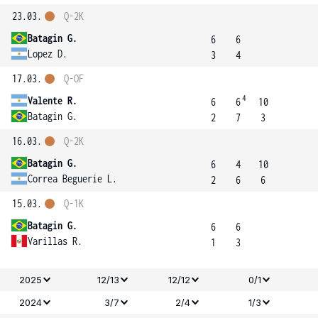
23.03.
Q-2K
Batagin G.
6
6
Lopez D.
3
4
17.03.
Q-OF
4
Valente R.
6
6
10
Batagin G.
2
7
3
16.03.
Q-2K
Batagin G.
6
4
10
Correa Beguerie L.
2
6
6
15.03.
Q-1K
Batagin G.
6
6
Varillas R.
1
3
2025
12/13
12/12
0/1
2024
3/7
2/4
1/3