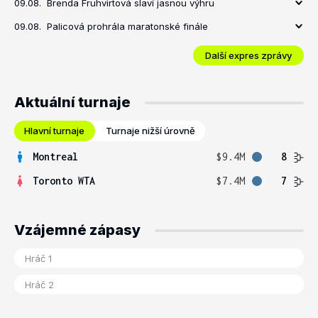
09.08.
Brenda Fruhvirtová slaví jasnou výhru
09.08.
Palicová prohrála maratonské finále
Další expres zprávy
Aktuální turnaje
Hlavní turnaje
Turnaje nižší úrovně
Montreal
$9.4M
8
Toronto WTA
$7.4M
7
Vzájemné zápasy