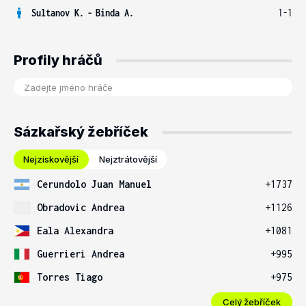
Sultanov K.
-
Binda A.
1-1
Profily hráčů
Sázkařský žebříček
Nejziskovější
Nejztrátovější
Cerundolo Juan Manuel
+1737
Obradovic Andrea
+1126
Eala Alexandra
+1081
Guerrieri Andrea
+995
Torres Tiago
+975
Celý žebříček