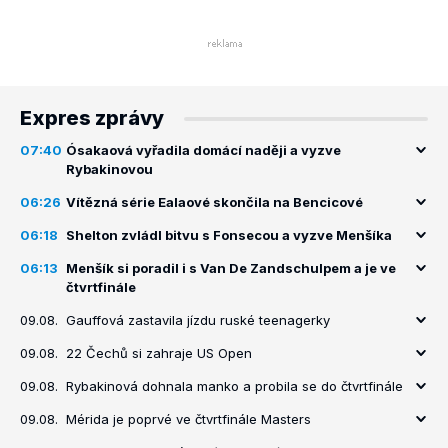
Expres zprávy
07:40
Ósakaová vyřadila domácí naději a vyzve
Rybakinovou
06:26
Vítězná série Ealaové skončila na Bencicové
06:18
Shelton zvládl bitvu s Fonsecou a vyzve Menšíka
06:13
Menšík si poradil i s Van De Zandschulpem a je ve
čtvrtfinále
09.08.
Gauffová zastavila jízdu ruské teenagerky
09.08.
22 Čechů si zahraje US Open
09.08.
Rybakinová dohnala manko a probila se do čtvrtfinále
09.08.
Mérida je poprvé ve čtvrtfinále Masters