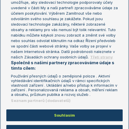
umožňuje, aby sledovací technologie podporovaly účely
Sázkařský žebříček
Wimbledon
uvedené v části My a naši partneři zpracováváme údaje za
US Open
účelem poskytování. Výběrem Zamítnout vše nebo
odvoláním svého souhlasu je zakážete. Pokud jsou
Turnaj mistrů
sledovací technologie zakázány, některé zobrazené
Turnaj mistryň
obsahy a reklamy pro vás nemusí být tolik relevantní. Tuto
Aktualní trendy
nabídku můžete kdykoli znovu zobrazit a změnit své volby
nebo souhlas odvolat kliknutím na odkaz Řízení předvoleb
ve spodní části webové stránky. Vaše volby se projeví v
Fotbalové přestupy
našem Internetová stránka. Další podrobnosti naleznete v
Livesport Daily
našich Zásadách ochrany osobních údajů.
Třetí strany
Společně s našimi partnery zpracováváme údaje s
LS Prague Open
tímto cílem:
Používání přesných údajů o zeměpisné poloze . Aktivní
vyhledávání identifikačních údajů v rámci specifických
vlastností zařízení . Ukládání a/nebo přístup k informacím v
Podmínky užití
Nastavení soukromí
zařízení . Personalizovaná reklama a obsah, měření reklam
GDPR a žurnalistika
Reklama
a obsahu, průzkum publika a rozvoj služeb .
Informace o zpracování osobních
Kontakt
Seznam partnerů (dodavatelů)
údajů
Tiráž
Souhlasím
Copyright © 2008-2026 TenisPortal.cz. Využíváme zpravodajství ČTK.