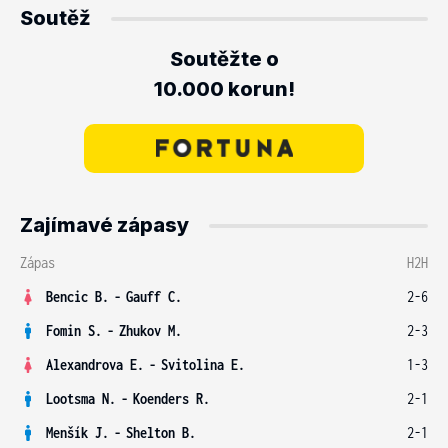
Soutěž
Soutěžte o
10.000 korun!
Zajímavé zápasy
Zápas
H2H
Bencic B.
-
Gauff C.
2-6
Fomin S.
-
Zhukov M.
2-3
Alexandrova E.
-
Svitolina E.
1-3
Lootsma N.
-
Koenders R.
2-1
Menšík J.
-
Shelton B.
2-1