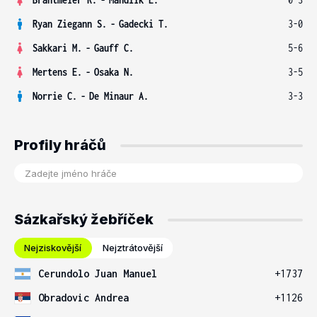
Ryan Ziegann S.
-
Gadecki T.
3-0
Sakkari M.
-
Gauff C.
5-6
Mertens E.
-
Osaka N.
3-5
Norrie C.
-
De Minaur A.
3-3
Profily hráčů
Sázkařský žebříček
Nejziskovější
Nejztrátovější
Cerundolo Juan Manuel
+1737
Obradovic Andrea
+1126