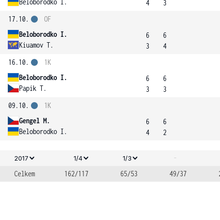
Beloborodko I.
4
3
17.10.
OF
Beloborodko I.
6
6
Kiuamov T.
3
4
16.10.
1K
Beloborodko I.
6
6
Papik T.
3
3
09.10.
1K
Gengel M.
6
6
Beloborodko I.
4
2
-
2017
1/4
1/3
Celkem
162/117
65/53
49/37