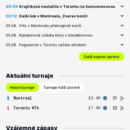
05:39
Krejčíková nestačila v Torontu na Samsonovovou
00:12
Další šok v Montrealu, Zverev končí
05.08.
Fritz v Montrealu překvapivě končí
05.08.
Rybakinová zvládla bitvu s Kasatkinovou
05.08.
Pegulaová v Torontu začala obratem
Další expres zprávy
Aktuální turnaje
Hlavní turnaje
Turnaje nižší úrovně
Montreal
$9.4M
31
Toronto WTA
$7.4M
32
Vzájemné zápasy