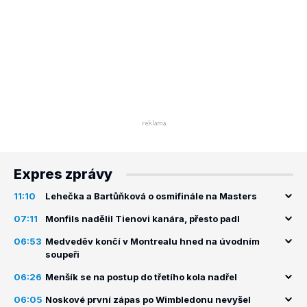
Expres zprávy
11:10
Lehečka a Bartůňková o osmifinále na Masters
07:11
Monfils nadělil Tienovi kanára, přesto padl
06:53
Medveděv končí v Montrealu hned na úvodním
soupeři
06:26
Menšík se na postup do třetího kola nadřel
06:05
Noskové první zápas po Wimbledonu nevyšel