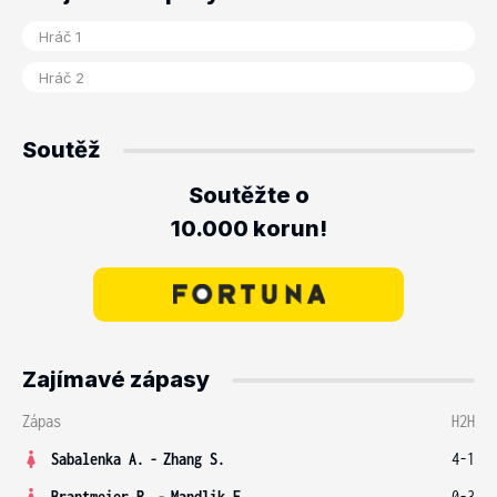
Soutěž
Soutěžte o
10.000 korun!
Zajímavé zápasy
Zápas
H2H
Sabalenka A.
-
Zhang S.
4-1
Brantmeier R.
-
Mandlik E.
0-3