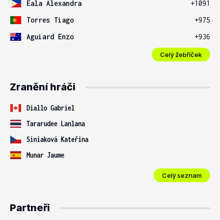
Eala Alexandra
+1091
Torres Tiago
+975
Aguiard Enzo
+936
Celý žebříček
Zranění hráči
Diallo Gabriel
Tararudee Lanlana
Siniaková Kateřina
Munar Jaume
Celý seznam
Partneři