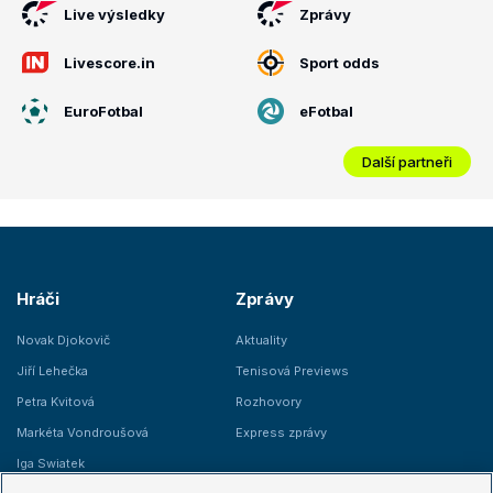
Live výsledky
Zprávy
Livescore.in
Sport odds
EuroFotbal
eFotbal
Další partneři
Hráči
Zprávy
Novak Djokovič
Aktuality
Jiří Lehečka
Tenisová Previews
Petra Kvitová
Rozhovory
Markéta Vondroušová
Express zprávy
Iga Swiatek