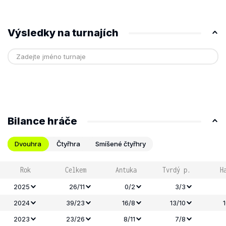
Výsledky na turnajích
Bilance hráče
Dvouhra
Čtyřhra
Smíšené čtyřhry
Rok
Celkem
Antuka
Tvrdý p.
H
2025
26/11
0/2
3/3
2024
39/23
16/8
13/10
2023
23/26
8/11
7/8