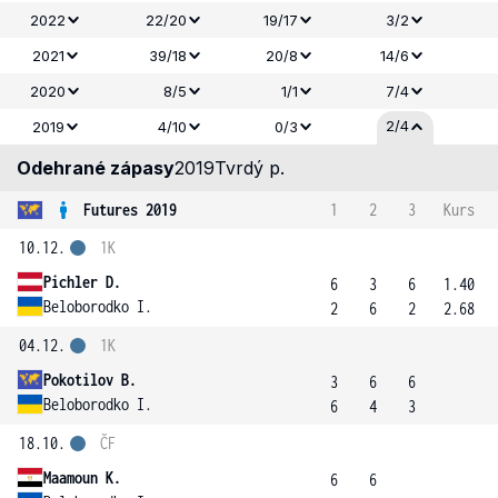
2022
22/20
19/17
3/2
2021
39/18
20/8
14/6
2020
8/5
1/1
7/4
2/4
2019
4/10
0/3
Odehrané zápasy
2019
Tvrdý p.
Futures 2019
1
2
3
Kurs
10.12.
1K
Pichler D.
6
3
6
1.40
Beloborodko I.
2
6
2
2.68
04.12.
1K
Pokotilov B.
3
6
6
Beloborodko I.
6
4
3
18.10.
ČF
Maamoun K.
6
6