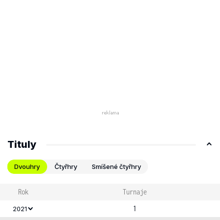
Tituly
Dvouhry
Čtyřhry
Smíšené čtyřhry
Rok
Turnaje
1
2021