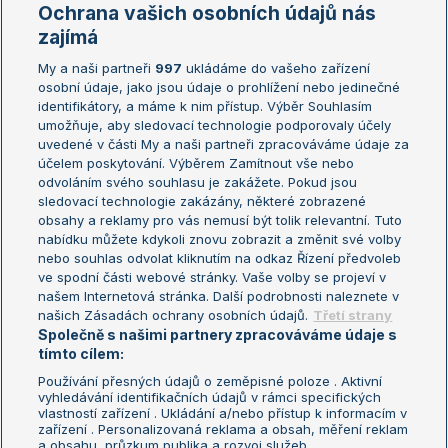
Marie Bouzková
Ochrana vašich osobních údajů nás
Žebříčky
Kalendář turnajů
zajímá
My a naši partneři
997
ukládáme do vašeho zařízení
Žebříček ATP (muži)
Australian Open
osobní údaje, jako jsou údaje o prohlížení nebo jedinečné
Žebříček WTA (ženy)
French Open
identifikátory, a máme k nim přístup. Výběr Souhlasím
umožňuje, aby sledovací technologie podporovaly účely
Sázkařský žebříček
Wimbledon
uvedené v části My a naši partneři zpracováváme údaje za
US Open
účelem poskytování. Výběrem Zamítnout vše nebo
odvoláním svého souhlasu je zakážete. Pokud jsou
Turnaj mistrů
sledovací technologie zakázány, některé zobrazené
Turnaj mistryň
obsahy a reklamy pro vás nemusí být tolik relevantní. Tuto
Aktualní trendy
nabídku můžete kdykoli znovu zobrazit a změnit své volby
nebo souhlas odvolat kliknutím na odkaz Řízení předvoleb
ve spodní části webové stránky. Vaše volby se projeví v
Fotbalové přestupy
našem Internetová stránka. Další podrobnosti naleznete v
Livesport Daily
našich Zásadách ochrany osobních údajů.
Třetí strany
Společně s našimi partnery zpracováváme údaje s
LS Prague Open
tímto cílem:
Používání přesných údajů o zeměpisné poloze . Aktivní
vyhledávání identifikačních údajů v rámci specifických
vlastností zařízení . Ukládání a/nebo přístup k informacím v
Podmínky užití
Nastavení soukromí
zařízení . Personalizovaná reklama a obsah, měření reklam
GDPR a žurnalistika
Reklama
a obsahu, průzkum publika a rozvoj služeb .