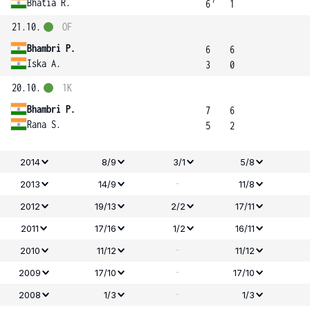
7
Bhatia R.
6
1
21.10.
OF
Bhambri P.
6
6
Iska A.
3
0
20.10.
1K
Bhambri P.
7
6
Rana S.
5
2
2014
8/9
3/1
5/8
-
2013
14/9
11/8
2012
19/13
2/2
17/11
2011
17/16
1/2
16/11
-
2010
11/12
11/12
-
2009
17/10
17/10
-
2008
1/3
1/3