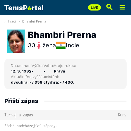
Hráči
Bhambri Prerna
Bhambri Prerna
33
žena
Indie
Datum nar.:
Výška:
Váha:
Hraje rukou:
12. 9. 1992
-
-
Pravá
Aktuální/nejvyšší umístění:
dvouhra: - / 358.
čtyřhra: - / 430.
Příští zápas
Turnaj a zápas
Kurs
Žádné nadcházející zápasy.