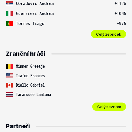
Obradovic Andrea
+1126
Guerrieri Andrea
+1045
Torres Tiago
+975
Celý žebříček
Zranění hráči
Minnen Greetje
Tiafoe Frances
Diallo Gabriel
Tararudee Lanlana
Celý seznam
Partneři