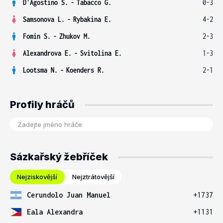
D'Agostino S.
-
Tabacco G.
0-3
Samsonova L.
-
Rybakina E.
4-2
Fomin S.
-
Zhukov M.
2-3
Alexandrova E.
-
Svitolina E.
1-3
Lootsma N.
-
Koenders R.
2-1
Profily hráčů
Sázkařský žebříček
Nejziskovější
Nejztrátovější
Cerundolo Juan Manuel
+1737
Eala Alexandra
+1131