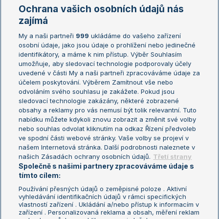
Marie Bouzková
Ochrana vašich osobních údajů nás
Žebříčky
Kalendář turnajů
zajímá
My a naši partneři
999
ukládáme do vašeho zařízení
Žebříček ATP (muži)
Australian Open
osobní údaje, jako jsou údaje o prohlížení nebo jedinečné
Žebříček WTA (ženy)
French Open
identifikátory, a máme k nim přístup. Výběr Souhlasím
umožňuje, aby sledovací technologie podporovaly účely
Sázkařský žebříček
Wimbledon
uvedené v části My a naši partneři zpracováváme údaje za
US Open
účelem poskytování. Výběrem Zamítnout vše nebo
odvoláním svého souhlasu je zakážete. Pokud jsou
Turnaj mistrů
sledovací technologie zakázány, některé zobrazené
Turnaj mistryň
obsahy a reklamy pro vás nemusí být tolik relevantní. Tuto
Aktualní trendy
nabídku můžete kdykoli znovu zobrazit a změnit své volby
nebo souhlas odvolat kliknutím na odkaz Řízení předvoleb
ve spodní části webové stránky. Vaše volby se projeví v
Fotbalové přestupy
našem Internetová stránka. Další podrobnosti naleznete v
Livesport Daily
našich Zásadách ochrany osobních údajů.
Třetí strany
Společně s našimi partnery zpracováváme údaje s
LS Prague Open
tímto cílem:
Používání přesných údajů o zeměpisné poloze . Aktivní
vyhledávání identifikačních údajů v rámci specifických
vlastností zařízení . Ukládání a/nebo přístup k informacím v
Podmínky užití
Nastavení soukromí
zařízení . Personalizovaná reklama a obsah, měření reklam
GDPR a žurnalistika
Reklama