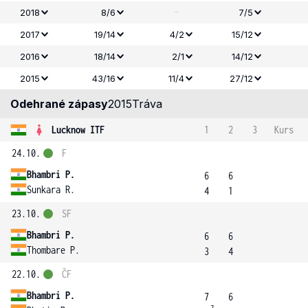
-
2018
8/6
7/5
2017
19/14
4/2
15/12
2016
18/14
2/1
14/12
2015
43/16
11/4
27/12
Odehrané zápasy
2015
Tráva
Lucknow ITF
1
2
3
Kurs
24.10.
F
Bhambri P.
6
6
Sunkara R.
4
1
23.10.
SF
Bhambri P.
6
6
Thombare P.
3
4
22.10.
ČF
Bhambri P.
7
6