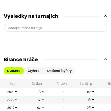
Výsledky na turnajích
Bilance hráče
Dvouhra
Čtyřhra
Smíšené čtyřhry
Rok
Celkem
Antuka
Tvrdý p.
H
-
2021
1/2
1/2
-
2020
1/1
1/1
-
2019
0/1
0/1