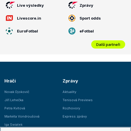
Live výsledky
Zprávy
Livescore.in
Sport odds
EuroFotbal
eFotbal
Další partneři
Hráči
Zprávy
Novak Djokovič
Aktuality
Jiří Lehečka
Tenisová Previews
Petra Kvitová
Rozhovory
Markéta Vondroušová
Express zprávy
Iga Swiatek