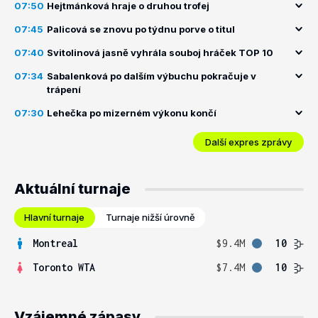
07:50
Hejtmánková hraje o druhou trofej
07:45
Palicová se znovu po týdnu porve o titul
07:40
Svitolinová jasně vyhrála souboj hráček TOP 10
07:34
Sabalenková po dalším výbuchu pokračuje v
trápení
07:30
Lehečka po mizerném výkonu končí
Další expres zprávy
Aktuální turnaje
Hlavní turnaje
Turnaje nižší úrovně
Montreal
$9.4M
10
Toronto WTA
$7.4M
10
Vzájemné zápasy