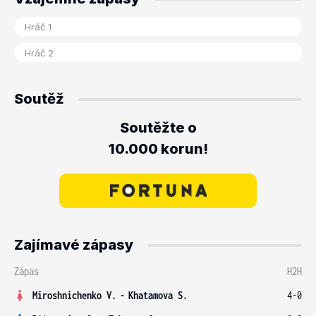
Soutěž
Soutěžte o
10.000 korun!
Zajímavé zápasy
Zápas
H2H
Miroshnichenko V.
-
Khatamova S.
4-0