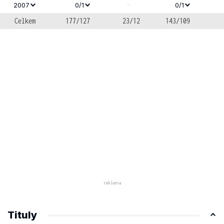
-
2007
0/1
0/1
Celkem
177/127
23/12
143/109
Tituly