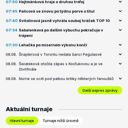
07:50
Hejtmánková hraje o druhou trofej
07:45
Palicová se znovu po týdnu porve o titul
07:40
Svitolinová jasně vyhrála souboj hráček TOP 10
07:34
Sabalenková po dalším výbuchu pokračuje v
trápení
07:30
Lehečka po mizerném výkonu končí
08.08.
Šnajderová v Torontu nedala šanci Pegulaové
08.08.
Šwiateková otočila zápas s Kosťukovou a je ve
čtvrtfinále
08.08.
Norrie se ocitl pod palbou kritiky některých fanoušků
Další expres zprávy
Aktuální turnaje
Hlavní turnaje
Turnaje nižší úrovně