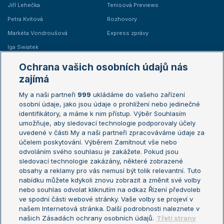
Jiří Lehečka
Tenisová Previews
Petra Kvitová
Rozhovory
Markéta Vondroušová
Express zprávy
Iga Swiatek
Marie Bouzková
Ochrana vašich osobních údajů nás
Žebříčky
Kalendář turnajů
zajímá
My a naši partneři
999
ukládáme do vašeho zařízení
Žebříček ATP (muži)
Australian Open
osobní údaje, jako jsou údaje o prohlížení nebo jedinečné
Žebříček WTA (ženy)
French Open
identifikátory, a máme k nim přístup. Výběr Souhlasím
umožňuje, aby sledovací technologie podporovaly účely
Sázkařský žebříček
Wimbledon
uvedené v části My a naši partneři zpracováváme údaje za
US Open
účelem poskytování. Výběrem Zamítnout vše nebo
odvoláním svého souhlasu je zakážete. Pokud jsou
Turnaj mistrů
sledovací technologie zakázány, některé zobrazené
Turnaj mistryň
obsahy a reklamy pro vás nemusí být tolik relevantní. Tuto
Aktualní trendy
nabídku můžete kdykoli znovu zobrazit a změnit své volby
nebo souhlas odvolat kliknutím na odkaz Řízení předvoleb
ve spodní části webové stránky. Vaše volby se projeví v
Fotbalové přestupy
našem Internetová stránka. Další podrobnosti naleznete v
Livesport Daily
našich Zásadách ochrany osobních údajů.
Třetí strany