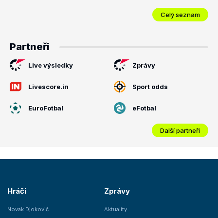
Celý seznam
Partneři
Live výsledky
Zprávy
Livescore.in
Sport odds
EuroFotbal
eFotbal
Další partneři
Hráči
Zprávy
Novak Djokovič
Aktuality