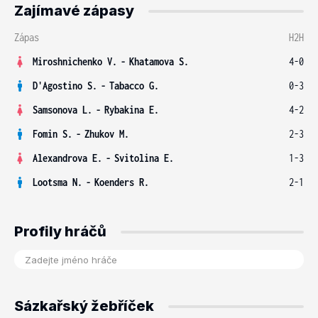
Zajímavé zápasy
Zápas
H2H
Miroshnichenko V.
-
Khatamova S.
4-0
D'Agostino S.
-
Tabacco G.
0-3
Samsonova L.
-
Rybakina E.
4-2
Fomin S.
-
Zhukov M.
2-3
Alexandrova E.
-
Svitolina E.
1-3
Lootsma N.
-
Koenders R.
2-1
Profily hráčů
Sázkařský žebříček