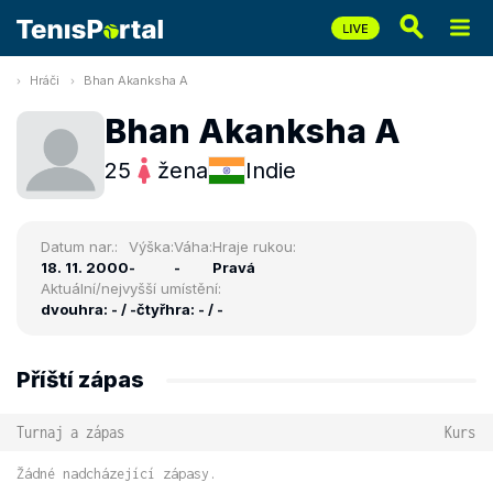
Hráči
Bhan Akanksha A
Bhan Akanksha A
25
žena
Indie
Datum nar.:
Výška:
Váha:
Hraje rukou:
18. 11. 2000
-
-
Pravá
Aktuální/nejvyšší umístění:
dvouhra: - / -
čtyřhra: - / -
Příští zápas
Turnaj a zápas
Kurs
Žádné nadcházející zápasy.