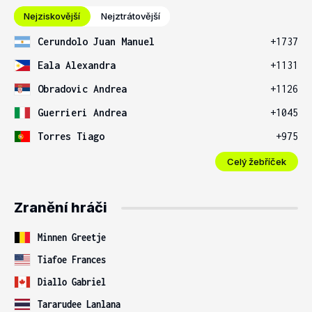
Nejziskovější
Nejztrátovější
Cerundolo Juan Manuel
+1737
Eala Alexandra
+1131
Obradovic Andrea
+1126
Guerrieri Andrea
+1045
Torres Tiago
+975
Celý žebříček
Zranění hráči
Minnen Greetje
Tiafoe Frances
Diallo Gabriel
Tararudee Lanlana