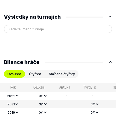
Výsledky na turnajích
Bilance hráče
Dvouhra
Čtyřhra
Smíšené čtyřhry
Rok
Celkem
Antuka
Tvrdý p.
H
-
-
2022
0/1
-
2021
3/1
3/1
-
2019
0/1
0/1