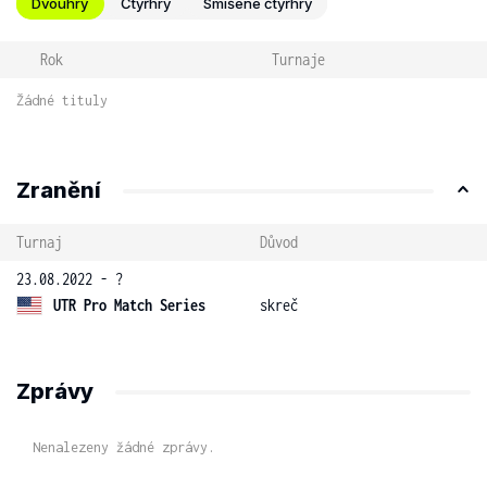
Dvouhry
Čtyřhry
Smíšené čtyřhry
Rok
Turnaje
Žádné tituly
Zranění
Turnaj
Důvod
23.08.2022 - ?
UTR Pro Match Series
skreč
Zprávy
Nenalezeny žádné zprávy.