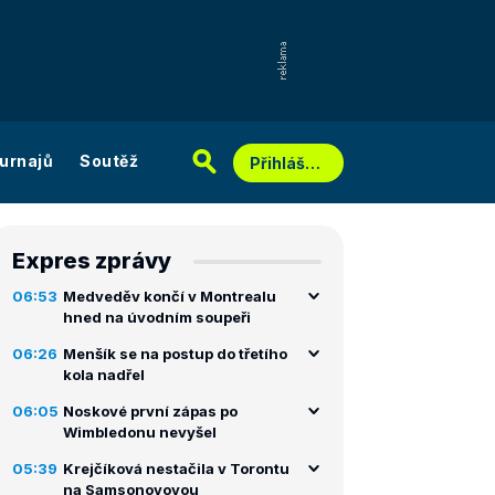
urnajů
Soutěž
Přihlášení
Expres zprávy
06:53
Medveděv končí v Montrealu
hned na úvodním soupeři
06:26
Menšík se na postup do třetího
kola nadřel
06:05
Noskové první zápas po
Wimbledonu nevyšel
05:39
Krejčíková nestačila v Torontu
na Samsonovovou