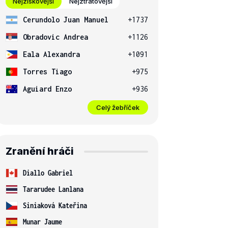
Nejziskovější
Nejztrátovější
Cerundolo Juan Manuel
+1737
Obradovic Andrea
+1126
Eala Alexandra
+1091
Torres Tiago
+975
Aguiard Enzo
+936
Celý žebříček
Zranění hráči
Diallo Gabriel
Tararudee Lanlana
Siniaková Kateřina
Munar Jaume