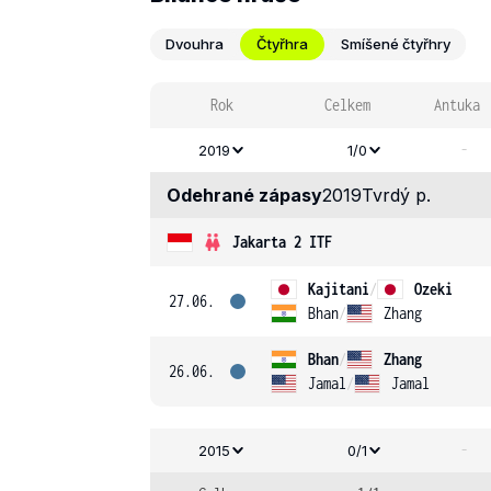
Dvouhra
Čtyřhra
Smíšené čtyřhry
Rok
Celkem
Antuka
-
2019
1/0
Odehrané zápasy
2019
Tvrdý p.
Jakarta 2 ITF
Kajitani
/
Ozeki
27.06.
Bhan
/
Zhang
Bhan
/
Zhang
26.06.
Jamal
/
Jamal
-
2015
0/1