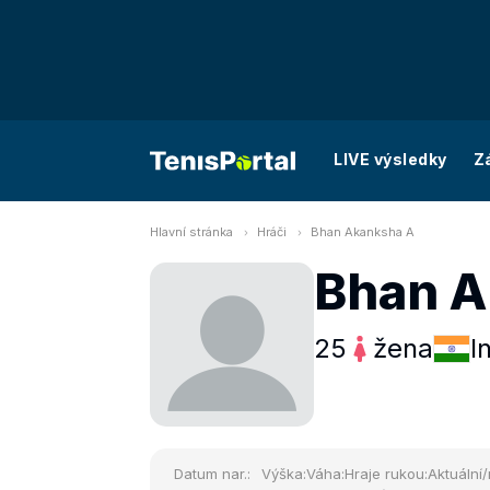
LIVE výsledky
Z
Hlavní stránka
Hráči
Bhan Akanksha A
Bhan A
25
žena
I
Datum nar.:
Výška:
Váha:
Hraje rukou:
Aktuální/