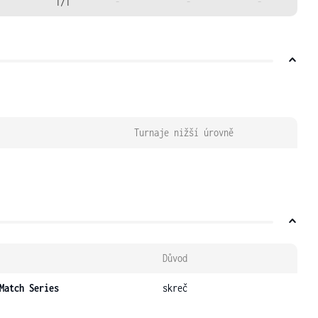
1/1
-
-
-
Turnaje nižší úrovně
Důvod
Match Series
skreč