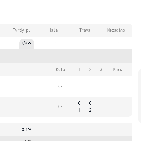
Tvrdý p.
Hala
Tráva
Nezadáno
-
-
-
1/0
Kolo
1
2
3
Kurs
ČF
6
6
OF
1
2
-
-
-
0/1