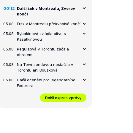
00:12
Další šok v Montrealu, Zverev
končí
05.08.
Fritz v Montrealu překvapivě končí
05.08.
Rybakinová zvládla bitvu s
Kasatkinovou
05.08.
Pegulaová v Torontu začala
obratem
05.08.
Na Townsendovou nestačila v
Torontu ani Bouzková
05.08.
Další ocenění pro legendárního
Federera
Další expres zprávy