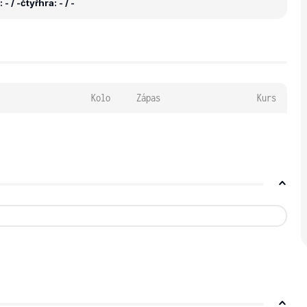
- / -
čtyřhra: - / -
Kolo
Zápas
Kurs