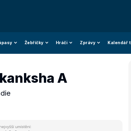
ápasy
Žebříčky
Hráči
Zprávy
Kalendář t
kanksha A
ndie
nejvyšší umístění: