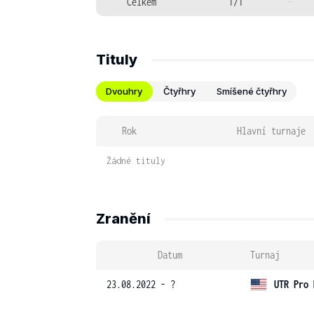
Celkem
1/1
-
Tituly
Dvouhry
Čtyřhry
Smíšené čtyřhry
Rok
Hlavní turnaje
Žádné tituly
Zranění
Datum
Turnaj
23.08.2022 - ?
UTR Pro 