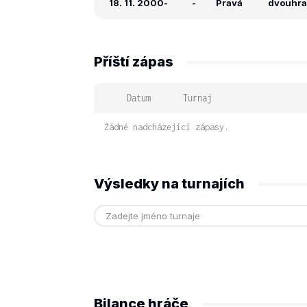
18. 11. 2000
-
-
Pravá
dvouhra: 
Příští zápas
Datum
Turnaj
Žádné nadcházející zápasy.
Výsledky na turnajích
Bilance hráče