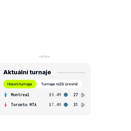
Aktuální turnaje
Hlavní turnaje
Turnaje nižší úrovně
Montreal
$9.4M
27
Toronto WTA
$7.4M
31