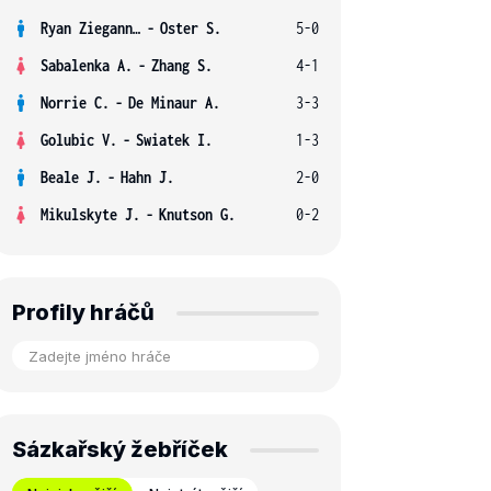
Ryan Ziegann S.
-
Oster S.
5-0
Sabalenka A.
-
Zhang S.
4-1
Norrie C.
-
De Minaur A.
3-3
Golubic V.
-
Swiatek I.
1-3
Beale J.
-
Hahn J.
2-0
Mikulskyte J.
-
Knutson G.
0-2
Profily hráčů
Sázkařský žebříček