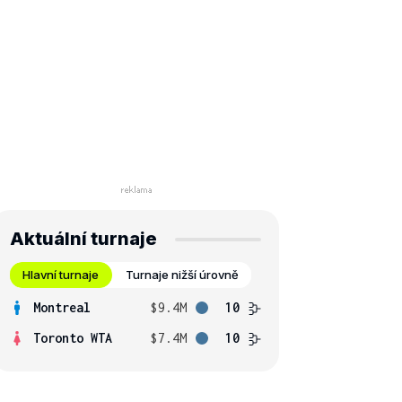
Aktuální turnaje
Hlavní turnaje
Turnaje nižší úrovně
Montreal
$9.4M
10
Toronto WTA
$7.4M
10