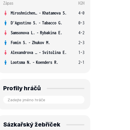
Zápas
H2H
Miroshnichenko V.
-
Khatamova S.
4-0
D'Agostino S.
-
Tabacco G.
0-3
Samsonova L.
-
Rybakina E.
4-2
Fomin S.
-
Zhukov M.
2-3
Alexandrova E.
-
Svitolina E.
1-3
Lootsma N.
-
Koenders R.
2-1
Profily hráčů
Sázkařský žebříček