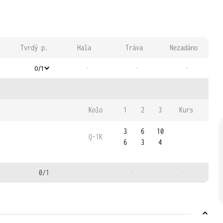
Tvrdý p.
Hala
Tráva
Nezadáno
-
-
-
0/1
Kolo
1
2
3
Kurs
3
6
10
Q-1K
6
3
4
0/1
-
-
-