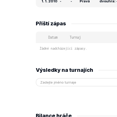
1. 1. 2010
-
-
Pravá
dvouhra: -
Příští zápas
Datum
Turnaj
Žádné nadcházející zápasy.
Výsledky na turnajích
Bilance hráče