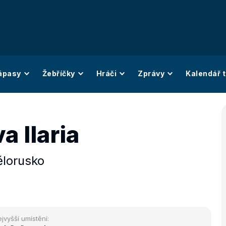
ápasy
Žebříčky
Hráči
Zprávy
Kalendář t
a Ilaria
ělorusko
jvyšší umístění: