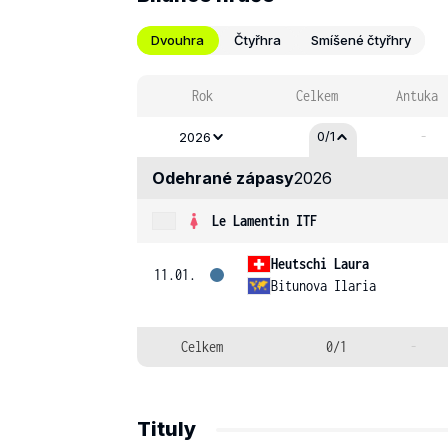
Dvouhra
Čtyřhra
Smíšené čtyřhry
Rok
Celkem
Antuka
-
0/1
2026
Odehrané zápasy
2026
Le Lamentin ITF
Heutschi Laura
11.01.
Bitunova Ilaria
Celkem
0/1
-
Tituly