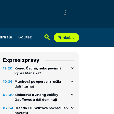
urnajů
Soutěž
Přihlášení
Expres zprávy
12:20
Konec Čechů, nebo povinná
výhra Menšíka?
10:36
Muchová po operaci zrušila
další turnaj
08:00
Siniaková a Zhang zničily
Gauffovou a dál dominují
07:54
Brenda Fruhvirtová pokračuje v
návratu