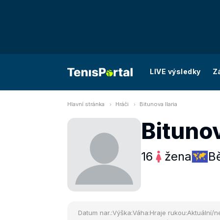
LIVE výsledky
Z
Hlavní stránka
Hráči
Bitunova Ilaria
Bitunov
16
žena
B
Datum nar.:
Výška:
Váha:
Hraje rukou:
Aktuální/ne