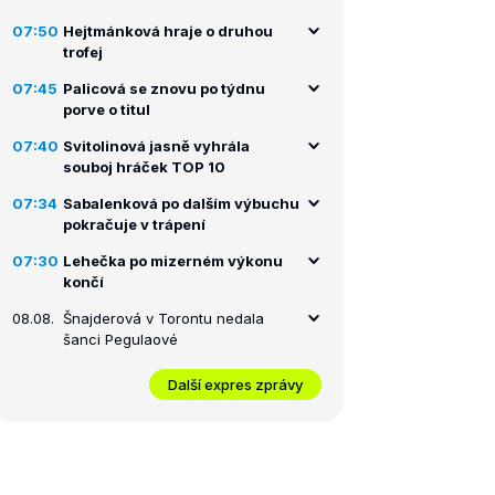
07:50
Hejtmánková hraje o druhou
trofej
07:45
Palicová se znovu po týdnu
porve o titul
07:40
Svitolinová jasně vyhrála
souboj hráček TOP 10
07:34
Sabalenková po dalším výbuchu
pokračuje v trápení
07:30
Lehečka po mizerném výkonu
končí
08.08.
Šnajderová v Torontu nedala
šanci Pegulaové
Další expres zprávy