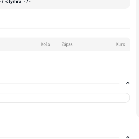
 / -
čtyřhra: - / -
Kolo
Zápas
Kurs