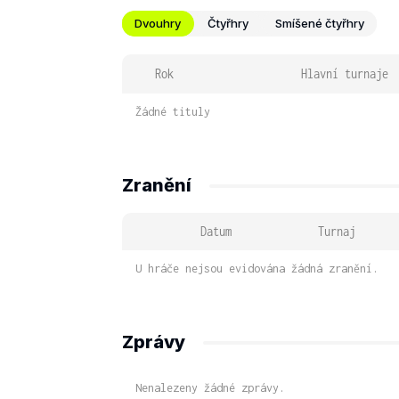
Dvouhry
Čtyřhry
Smíšené čtyřhry
Rok
Hlavní turnaje
Žádné tituly
Zranění
Datum
Turnaj
U hráče nejsou evidována žádná zranění.
Zprávy
Nenalezeny žádné zprávy.