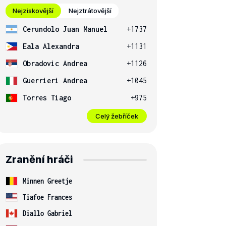
Nejziskovější
Nejztrátovější
Cerundolo Juan Manuel
+1737
Eala Alexandra
+1131
Obradovic Andrea
+1126
Guerrieri Andrea
+1045
Torres Tiago
+975
Celý žebříček
Zranění hráči
Minnen Greetje
Tiafoe Frances
Diallo Gabriel