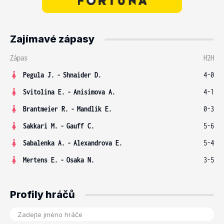
Zajímavé zápasy
Zápas
H2H
Pegula J.
-
Shnaider D.
4-0
Svitolina E.
-
Anisimova A.
4-1
Brantmeier R.
-
Mandlik E.
0-3
Sakkari M.
-
Gauff C.
5-6
Sabalenka A.
-
Alexandrova E.
5-4
Mertens E.
-
Osaka N.
3-5
Profily hráčů