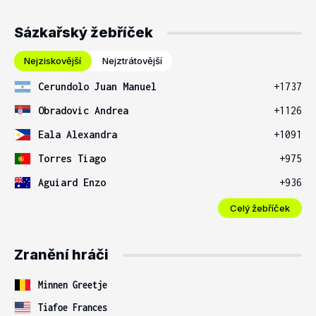
Sázkařský žebříček
Nejziskovější
Nejztrátovější
Cerundolo Juan Manuel
+1737
Obradovic Andrea
+1126
Eala Alexandra
+1091
Torres Tiago
+975
Aguiard Enzo
+936
Celý žebříček
Zranění hráči
Minnen Greetje
Tiafoe Frances