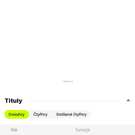
Tituly
Dvouhry
Čtyřhry
Smíšené čtyřhry
Rok
Turnaje