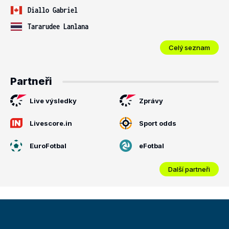
Diallo Gabriel
Tararudee Lanlana
Celý seznam
Partneři
Live výsledky
Zprávy
Livescore.in
Sport odds
EuroFotbal
eFotbal
Další partneři