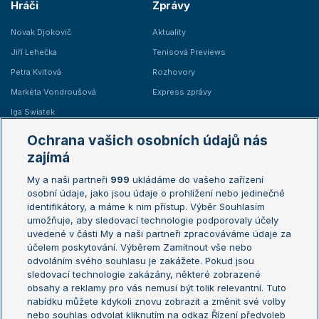
Hráči
Zprávy
Novak Djokovič
Aktuality
Jiří Lehečka
Tenisová Previews
Petra Kvitová
Rozhovory
Markéta Vondroušová
Express zprávy
Iga Swiatek
Marie Bouzková
Ochrana vašich osobních údajů nás
Žebříčky
Kalendář turnajů
zajímá
My a naši partneři
999
ukládáme do vašeho zařízení
Žebříček ATP (muži)
Australian Open
osobní údaje, jako jsou údaje o prohlížení nebo jedinečné
Žebříček WTA (ženy)
French Open
identifikátory, a máme k nim přístup. Výběr Souhlasím
umožňuje, aby sledovací technologie podporovaly účely
Sázkařský žebříček
Wimbledon
uvedené v části My a naši partneři zpracováváme údaje za
US Open
účelem poskytování. Výběrem Zamítnout vše nebo
odvoláním svého souhlasu je zakážete. Pokud jsou
Turnaj mistrů
sledovací technologie zakázány, některé zobrazené
Turnaj mistryň
obsahy a reklamy pro vás nemusí být tolik relevantní. Tuto
Aktualní trendy
nabídku můžete kdykoli znovu zobrazit a změnit své volby
nebo souhlas odvolat kliknutím na odkaz Řízení předvoleb