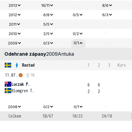
-
2013
16/11
8/6
2012
6/8
0/5
6/3
-
-
2011
5/5
-
2010
2/5
0/2
-
0/1
2009
0/3
Odehrané zápasy
2009
Antuka
Bastad
1
2
3
Kurs
11.07.
Q-1K
Luczak P.
6
6
Blomgren T.
2
2
-
2008
0/2
0/1
Celkem
58/67
10/23
24/18