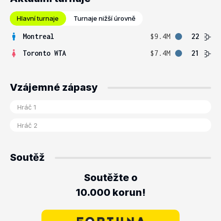
Hlavní turnaje
Turnaje nižší úrovně
Montreal
$9.4M
22
Toronto WTA
$7.4M
21
Vzájemné zápasy
Soutěž
Soutěžte o
10.000 korun!