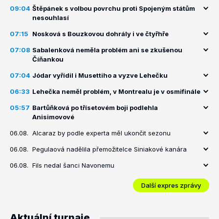
09:04
Štěpánek s volbou povrchu proti Spojeným státům
nesouhlasí
07:15
Nosková s Bouzkovou dohrály i ve čtyřhře
07:08
Sabalenková neměla problém ani se zkušenou
Číňankou
07:04
Jódar vyřídil i Musettiho a vyzve Lehečku
06:33
Lehečka neměl problém, v Montrealu je v osmifinále
05:57
Bartůňková po třísetovém boji podlehla
Anisimovové
06.08.
Alcaraz by podle experta měl ukončit sezonu
06.08.
Pegulaová nadělila přemožitelce Siniakové kanára
06.08.
Fils nedal šanci Navonemu
Další expres zprávy
Aktuální turnaje