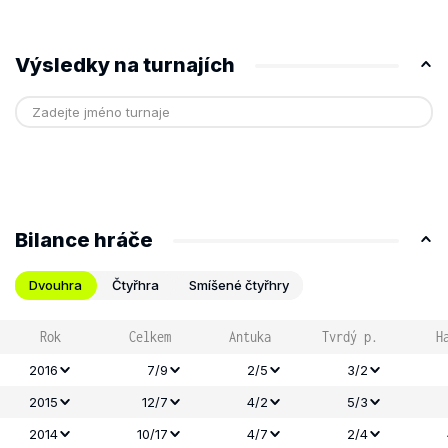
Výsledky na turnajích
Bilance hráče
Dvouhra
Čtyřhra
Smíšené čtyřhry
Rok
Celkem
Antuka
Tvrdý p.
H
2016
7/9
2/5
3/2
2015
12/7
4/2
5/3
2014
10/17
4/7
2/4