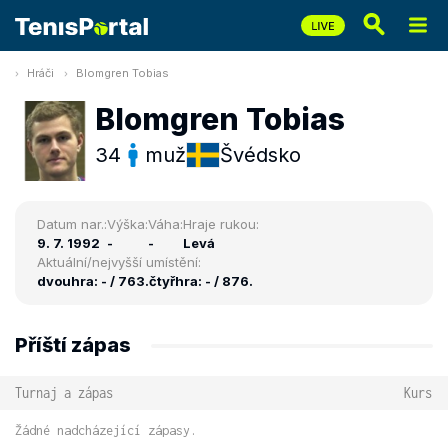
Hráči
Blomgren Tobias
Blomgren Tobias
34
muž
Švédsko
Datum nar.:
Výška:
Váha:
Hraje rukou:
9. 7. 1992
-
-
Levá
Aktuální/nejvyšší umístění:
dvouhra: - / 763.
čtyřhra: - / 876.
Příští zápas
Turnaj a zápas
Kurs
Žádné nadcházející zápasy.