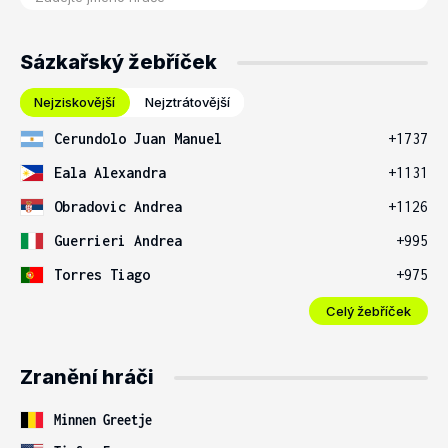
Sázkařský žebříček
Nejziskovější
Nejztrátovější
Cerundolo Juan Manuel
+1737
Eala Alexandra
+1131
Obradovic Andrea
+1126
Guerrieri Andrea
+995
Torres Tiago
+975
Celý žebříček
Zranění hráči
Minnen Greetje