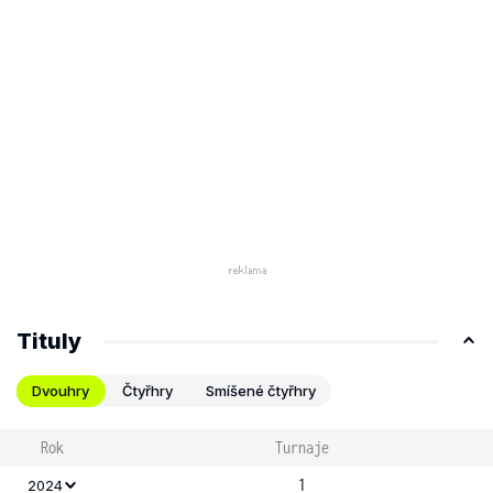
Tituly
Dvouhry
Čtyřhry
Smíšené čtyřhry
Rok
Turnaje
1
2024