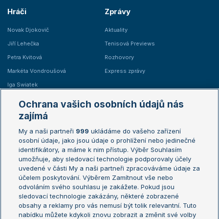
Hráči
Zprávy
Novak Djokovič
Aktuality
Jiří Lehečka
Tenisová Previews
Petra Kvitová
Rozhovory
Markéta Vondroušová
Express zprávy
Iga Swiatek
Marie Bouzková
Ochrana vašich osobních údajů nás
Žebříčky
Kalendář turnajů
zajímá
My a naši partneři
999
ukládáme do vašeho zařízení
Žebříček ATP (muži)
Australian Open
osobní údaje, jako jsou údaje o prohlížení nebo jedinečné
Žebříček WTA (ženy)
French Open
identifikátory, a máme k nim přístup. Výběr Souhlasím
umožňuje, aby sledovací technologie podporovaly účely
Sázkařský žebříček
Wimbledon
uvedené v části My a naši partneři zpracováváme údaje za
US Open
účelem poskytování. Výběrem Zamítnout vše nebo
odvoláním svého souhlasu je zakážete. Pokud jsou
Turnaj mistrů
sledovací technologie zakázány, některé zobrazené
Turnaj mistryň
obsahy a reklamy pro vás nemusí být tolik relevantní. Tuto
Aktualní trendy
nabídku můžete kdykoli znovu zobrazit a změnit své volby