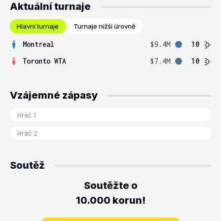
Aktuální turnaje
Hlavní turnaje
Turnaje nižší úrovně
Montreal
$9.4M
10
Toronto WTA
$7.4M
10
Vzájemné zápasy
Soutěž
Soutěžte o
10.000 korun!