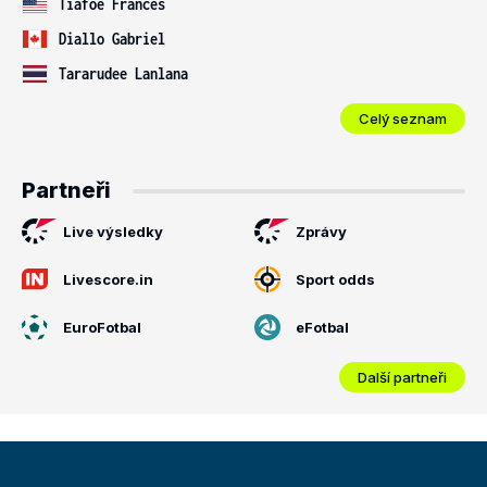
Tiafoe Frances
Diallo Gabriel
Tararudee Lanlana
Celý seznam
Partneři
Live výsledky
Zprávy
Livescore.in
Sport odds
EuroFotbal
eFotbal
Další partneři