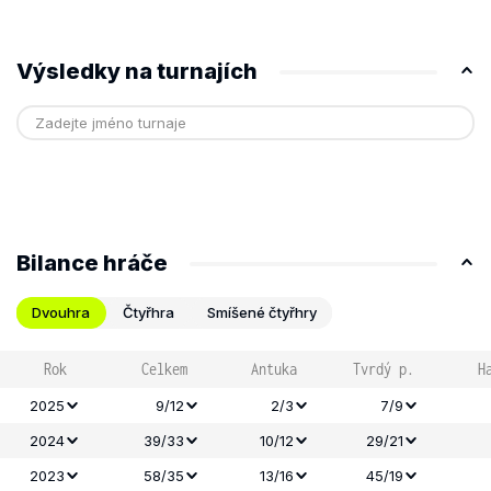
Výsledky na turnajích
Bilance hráče
Dvouhra
Čtyřhra
Smíšené čtyřhry
Rok
Celkem
Antuka
Tvrdý p.
H
2025
9/12
2/3
7/9
2024
39/33
10/12
29/21
2023
58/35
13/16
45/19