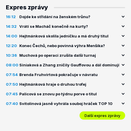
Expres zprávy
16:12
Dojde ke střídání na ženském trůnu?
14:32
Vrátí se Macháč konečně na kurty?
14:00
Hejtmánková skolila jedničku a má druhý titul
12:20
Konec Čechů, nebo povinná výhra Menšíka?
10:36
Muchová po operaci zrušila další turnaj
08:00
Siniaková a Zhang zničily Gauffovou a dál dominují
07:54
Brenda Fruhvirtová pokračuje v návratu
07:50
Hejtmánková hraje o druhou trofej
07:45
Palicová se znovu po týdnu porve o titul
07:40
Svitolinová jasně vyhrála souboj hráček TOP 10
Další expres zprávy