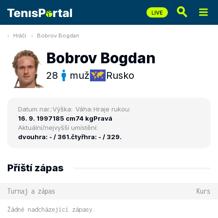
Hráči
Bobrov Bogdan
Bobrov Bogdan
28
muž
Rusko
Datum nar.:
Výška:
Váha:
Hraje rukou:
16. 9. 1997
185 cm
74 kg
Pravá
Aktuální/nejvyšší umístění:
dvouhra: - / 361.
čtyřhra: - / 329.
Příští zápas
Turnaj a zápas
Kurs
Žádné nadcházející zápasy.