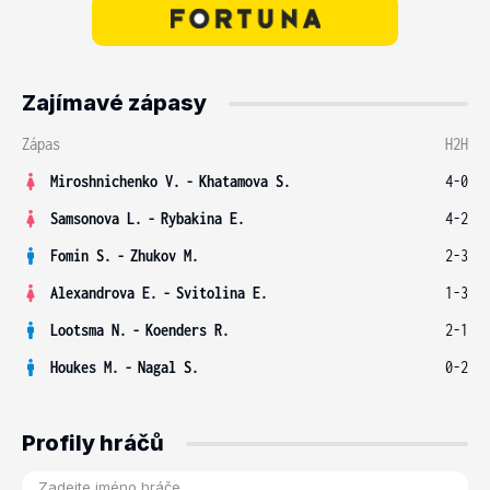
Zajímavé zápasy
Zápas
H2H
Miroshnichenko V.
-
Khatamova S.
4-0
Samsonova L.
-
Rybakina E.
4-2
Fomin S.
-
Zhukov M.
2-3
Alexandrova E.
-
Svitolina E.
1-3
Lootsma N.
-
Koenders R.
2-1
Houkes M.
-
Nagal S.
0-2
Profily hráčů