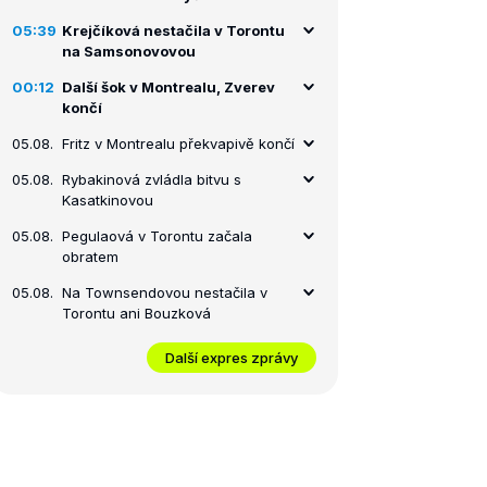
05:39
Krejčíková nestačila v Torontu
na Samsonovovou
00:12
Další šok v Montrealu, Zverev
končí
05.08.
Fritz v Montrealu překvapivě končí
05.08.
Rybakinová zvládla bitvu s
Kasatkinovou
05.08.
Pegulaová v Torontu začala
obratem
05.08.
Na Townsendovou nestačila v
Torontu ani Bouzková
Další expres zprávy