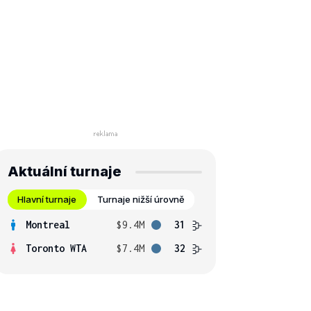
Aktuální turnaje
Hlavní turnaje
Turnaje nižší úrovně
Montreal
$9.4M
31
Toronto WTA
$7.4M
32