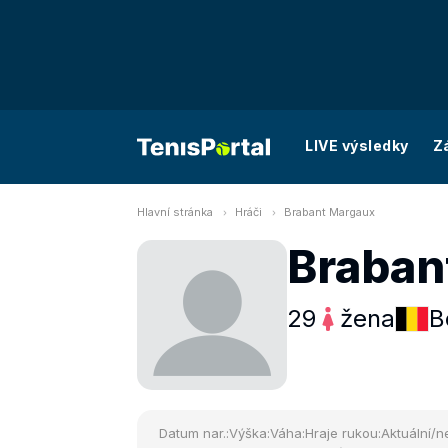
LIVE výsledky
Z
Hlavní stránka
Hráči
Brabant Margaux
Braban
29
žena
B
Datum nar.:
Výška:
Váha:
Hraje rukou:
Aktuální/ne