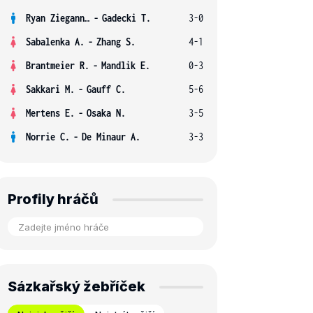
Ryan Ziegann S.
-
Gadecki T.
3-0
Sabalenka A.
-
Zhang S.
4-1
Brantmeier R.
-
Mandlik E.
0-3
Sakkari M.
-
Gauff C.
5-6
Mertens E.
-
Osaka N.
3-5
Norrie C.
-
De Minaur A.
3-3
Profily hráčů
Sázkařský žebříček