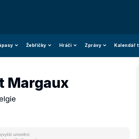
ápasy
Žebříčky
Hráči
Zprávy
Kalendář t
t Margaux
elgie
jvyšší umístění: