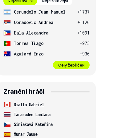
Nejziskovější
Nejztrátovější
Cerundolo Juan Manuel
+1737
Obradovic Andrea
+1126
Eala Alexandra
+1091
Torres Tiago
+975
Aguiard Enzo
+936
Celý žebříček
Zranění hráči
Diallo Gabriel
Tararudee Lanlana
Siniaková Kateřina
Munar Jaume