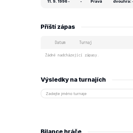
11. 9. 1996
-
-
Pravá
dvouhra: -
Příští zápas
Datum
Turnaj
Žádné nadcházející zápasy.
Výsledky na turnajích
Bilance hráče