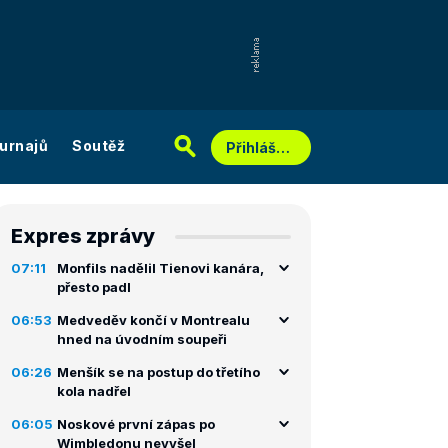
urnajů
Soutěž
Přihlášení
Expres zprávy
07:11
Monfils nadělil Tienovi kanára,
přesto padl
06:53
Medveděv končí v Montrealu
hned na úvodním soupeři
06:26
Menšík se na postup do třetího
kola nadřel
06:05
Noskové první zápas po
Wimbledonu nevyšel