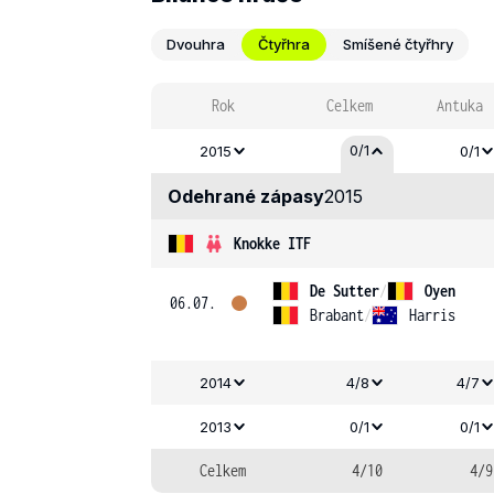
Dvouhra
Čtyřhra
Smíšené čtyřhry
Rok
Celkem
Antuka
0/1
2015
0/1
Odehrané zápasy
2015
Knokke ITF
De Sutter
/
Oyen
06.07.
Brabant
/
Harris
2014
4/8
4/7
2013
0/1
0/1
Celkem
4/10
4/9