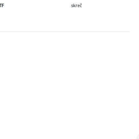
TF
skreč