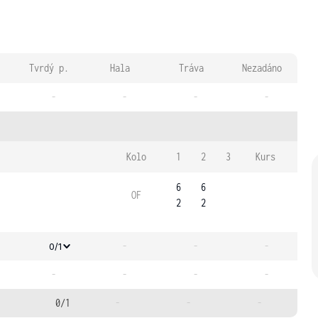
Tvrdý p.
Hala
Tráva
Nezadáno
-
-
-
-
Kolo
1
2
3
Kurs
6
6
OF
2
2
-
-
-
0/1
-
-
-
-
0/1
-
-
-