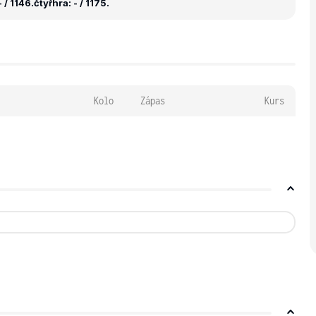
 / 1146.
čtyřhra: - / 1175.
Kolo
Zápas
Kurs