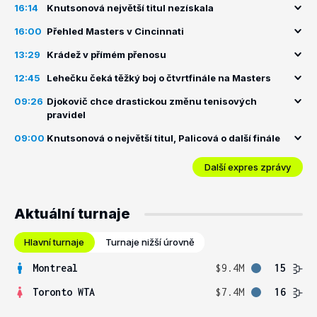
16:14
Knutsonová největší titul nezískala
16:00
Přehled Masters v Cincinnati
13:29
Krádež v přímém přenosu
12:45
Lehečku čeká těžký boj o čtvrtfinále na Masters
09:26
Djokovič chce drastickou změnu tenisových
pravidel
09:00
Knutsonová o největší titul, Palicová o další finále
Další expres zprávy
Aktuální turnaje
Hlavní turnaje
Turnaje nižší úrovně
Montreal
$9.4M
15
Toronto WTA
$7.4M
16