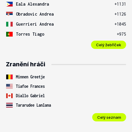
Eala Alexandra
+1131
Obradovic Andrea
+1126
Guerrieri Andrea
+1045
Torres Tiago
+975
Celý žebříček
Zranění hráči
Minnen Greetje
Tiafoe Frances
Diallo Gabriel
Tararudee Lanlana
Celý seznam