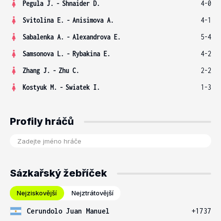
Pegula J.
-
Shnaider D.
4-0
Svitolina E.
-
Anisimova A.
4-1
Sabalenka A.
-
Alexandrova E.
5-4
Samsonova L.
-
Rybakina E.
4-2
Zhang J.
-
Zhu C.
2-2
Kostyuk M.
-
Swiatek I.
1-3
Profily hráčů
Sázkařský žebříček
Nejziskovější
Nejztrátovější
Cerundolo Juan Manuel
+1737