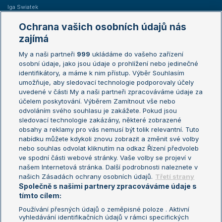
Iga Swiatek
Marie Bouzková
Ochrana vašich osobních údajů nás
Žebříčky
Kalendář turnajů
zajímá
My a naši partneři
999
ukládáme do vašeho zařízení
Žebříček ATP (muži)
Australian Open
osobní údaje, jako jsou údaje o prohlížení nebo jedinečné
Žebříček WTA (ženy)
French Open
identifikátory, a máme k nim přístup. Výběr Souhlasím
umožňuje, aby sledovací technologie podporovaly účely
Sázkařský žebříček
Wimbledon
uvedené v části My a naši partneři zpracováváme údaje za
US Open
účelem poskytování. Výběrem Zamítnout vše nebo
odvoláním svého souhlasu je zakážete. Pokud jsou
Turnaj mistrů
sledovací technologie zakázány, některé zobrazené
Turnaj mistryň
obsahy a reklamy pro vás nemusí být tolik relevantní. Tuto
Aktualní trendy
nabídku můžete kdykoli znovu zobrazit a změnit své volby
nebo souhlas odvolat kliknutím na odkaz Řízení předvoleb
ve spodní části webové stránky. Vaše volby se projeví v
Fotbalové přestupy
našem Internetová stránka. Další podrobnosti naleznete v
Livesport Daily
našich Zásadách ochrany osobních údajů.
Třetí strany
Společně s našimi partnery zpracováváme údaje s
LS Prague Open
tímto cílem:
Používání přesných údajů o zeměpisné poloze . Aktivní
vyhledávání identifikačních údajů v rámci specifických