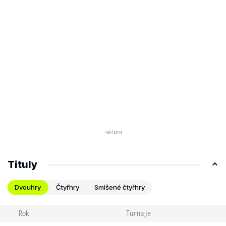
Tituly
Dvouhry
Čtyřhry
Smíšené čtyřhry
Rok
Turnaje