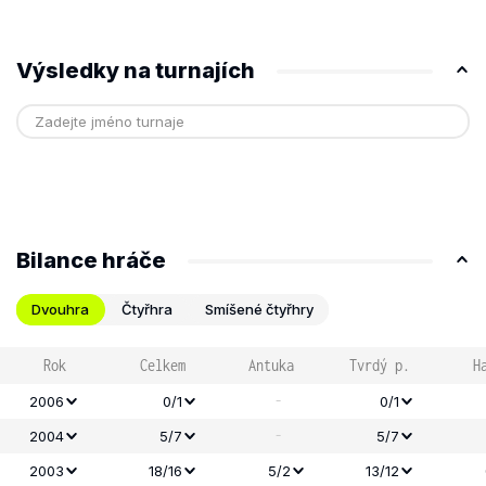
Výsledky na turnajích
Bilance hráče
Dvouhra
Čtyřhra
Smíšené čtyřhry
Rok
Celkem
Antuka
Tvrdý p.
H
-
2006
0/1
0/1
-
2004
5/7
5/7
2003
18/16
5/2
13/12