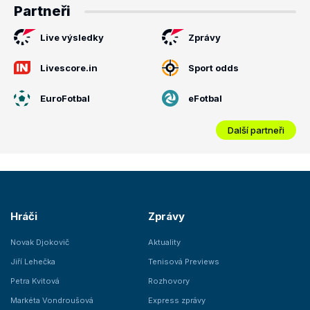
Partneři
Live výsledky
Zprávy
Livescore.in
Sport odds
EuroFotbal
eFotbal
Další partneři
Hráči
Zprávy
Novak Djokovič
Aktuality
Jiří Lehečka
Tenisová Previews
Petra Kvitová
Rozhovory
Markéta Vondroušová
Express zprávy