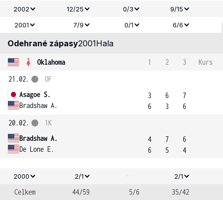
2002
12/25
0/3
9/15
2001
7/9
0/1
6/6
Odehrané zápasy
2001
Hala
Oklahoma
1
2
3
Kurs
21.02.
OF
Asagoe S.
3
6
7
Bradshaw A.
6
3
6
20.02.
1K
Bradshaw A.
4
7
6
De Lone E.
6
5
4
-
2000
2/1
2/1
Celkem
44/59
5/6
35/42