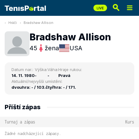
Hráči
Bradshaw Allison
Bradshaw Allison
45
žena
USA
Datum nar.:
Výška:
Váha:
Hraje rukou:
14. 11. 1980
-
-
Pravá
Aktuální/nejvyšší umístění:
dvouhra: - / 103.
čtyřhra: - / 171.
Příští zápas
Turnaj a zápas
Kurs
Žádné nadcházející zápasy.