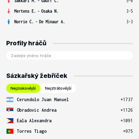
Sakkari M.
-
Gauff C.
5-6
Mertens E.
-
Osaka N.
3-5
Norrie C.
-
De Minaur A.
3-3
Profily hráčů
Sázkařský žebříček
Nejziskovější
Nejztrátovější
Cerundolo Juan Manuel
+1737
Obradovic Andrea
+1126
Eala Alexandra
+1091
Torres Tiago
+975