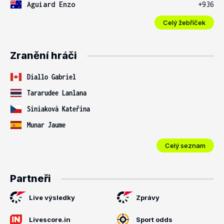
Aguiard Enzo
+936
Celý žebříček
Zranění hráči
Diallo Gabriel
Tararudee Lanlana
Siniaková Kateřina
Munar Jaume
Celý seznam
Partneři
Live výsledky
Zprávy
Livescore.in
Sport odds