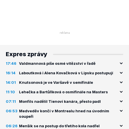
Expres zprávy
17:46
Valdmannová píše osmé vítězství v řadě
16:14
Laboutková i Alena Kovačková v Lipsku postupují
14:01
Knutsonová je ve Varšavě v semifinále
11:10
Lehečka a Bartůňková o osmifinále na Masters
07:11
Monfils nadělil Tienovi kanára, přesto padl
06:53
Medveděv končí v Montrealu hned na úvodním
soupeři
06:26
Menšík se na postup do třetího kola nadřel