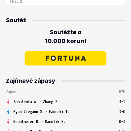
Soutěž
Soutěžte o
10.000 korun!
Zajímavé zápasy
Zápas
H2H
Sabalenka A.
-
Zhang S.
4-1
Ryan Ziegann S.
-
Gadecki T.
3-0
Brantmeier R.
-
Mandlik E.
0-3