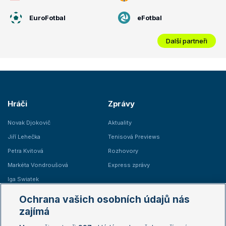
EuroFotbal
eFotbal
Další partneři
Hráči
Zprávy
Novak Djokovič
Aktuality
Jiří Lehečka
Tenisová Previews
Petra Kvitová
Rozhovory
Markéta Vondroušová
Express zprávy
Iga Swiatek
Marie Bouzková
Ochrana vašich osobních údajů nás
Žebříčky
Kalendář turnajů
zajímá