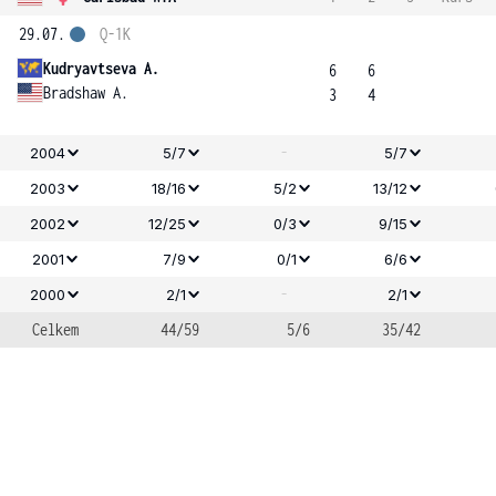
29.07.
Q-1K
Kudryavtseva A.
6
6
Bradshaw A.
3
4
-
2004
5/7
5/7
2003
18/16
5/2
13/12
2002
12/25
0/3
9/15
2001
7/9
0/1
6/6
-
2000
2/1
2/1
Celkem
44/59
5/6
35/42