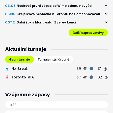
06:05
Noskové první zápas po Wimbledonu nevyšel
05:39
Krejčíková nestačila v Torontu na Samsonovovou
00:12
Další šok v Montrealu, Zverev končí
Další expres zprávy
Aktuální turnaje
Hlavní turnaje
Turnaje nižší úrovně
Montreal
$9.4M
31
Toronto WTA
$7.4M
32
Vzájemné zápasy