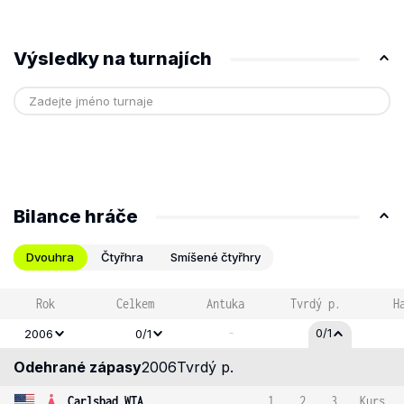
Výsledky na turnajích
Bilance hráče
Dvouhra
Čtyřhra
Smíšené čtyřhry
Rok
Celkem
Antuka
Tvrdý p.
H
-
0/1
2006
0/1
Odehrané zápasy
2006
Tvrdý p.
Carlsbad WTA
1
2
3
Kurs