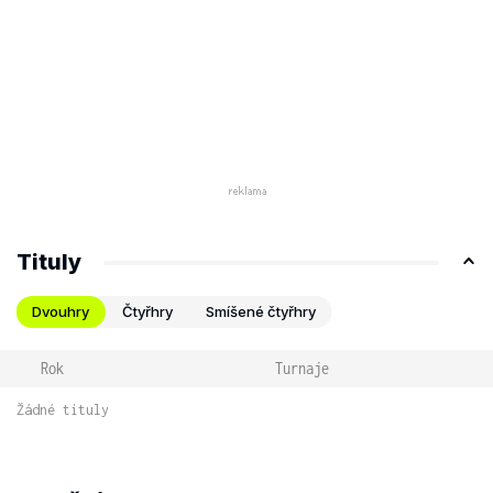
Tituly
Dvouhry
Čtyřhry
Smíšené čtyřhry
Rok
Turnaje
Žádné tituly