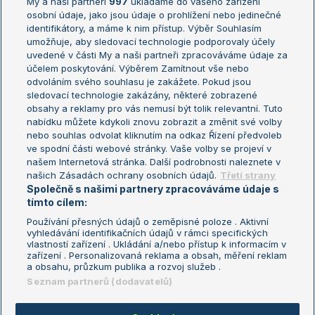
My a naši partneři
997
ukládáme do vašeho zařízení
Žebříček ATP (muži)
Australian Open
osobní údaje, jako jsou údaje o prohlížení nebo jedinečné
Žebříček WTA (ženy)
French Open
identifikátory, a máme k nim přístup. Výběr Souhlasím
umožňuje, aby sledovací technologie podporovaly účely
Sázkařský žebříček
Wimbledon
uvedené v části My a naši partneři zpracováváme údaje za
US Open
účelem poskytování. Výběrem Zamítnout vše nebo
odvoláním svého souhlasu je zakážete. Pokud jsou
Turnaj mistrů
sledovací technologie zakázány, některé zobrazené
Turnaj mistryň
obsahy a reklamy pro vás nemusí být tolik relevantní. Tuto
Aktualní trendy
nabídku můžete kdykoli znovu zobrazit a změnit své volby
nebo souhlas odvolat kliknutím na odkaz Řízení předvoleb
ve spodní části webové stránky. Vaše volby se projeví v
Fotbalové přestupy
našem Internetová stránka. Další podrobnosti naleznete v
Livesport Daily
našich Zásadách ochrany osobních údajů.
Třetí strany
Společně s našimi partnery zpracováváme údaje s
LS Prague Open
tímto cílem:
Používání přesných údajů o zeměpisné poloze . Aktivní
vyhledávání identifikačních údajů v rámci specifických
vlastností zařízení . Ukládání a/nebo přístup k informacím v
Podmínky užití
Nastavení soukromí
zařízení . Personalizovaná reklama a obsah, měření reklam
GDPR a žurnalistika
Reklama
a obsahu, průzkum publika a rozvoj služeb .
Informace o zpracování osobních
Kontakt
Seznam partnerů (dodavatelů)
údajů
Tiráž