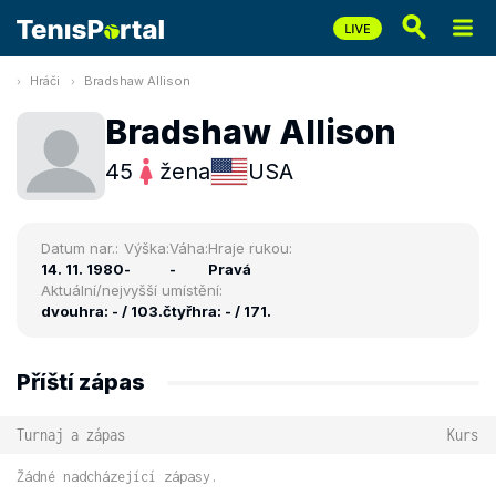
Hráči
Bradshaw Allison
Bradshaw Allison
45
žena
USA
Datum nar.:
Výška:
Váha:
Hraje rukou:
14. 11. 1980
-
-
Pravá
Aktuální/nejvyšší umístění:
dvouhra: - / 103.
čtyřhra: - / 171.
Příští zápas
Turnaj a zápas
Kurs
Žádné nadcházející zápasy.