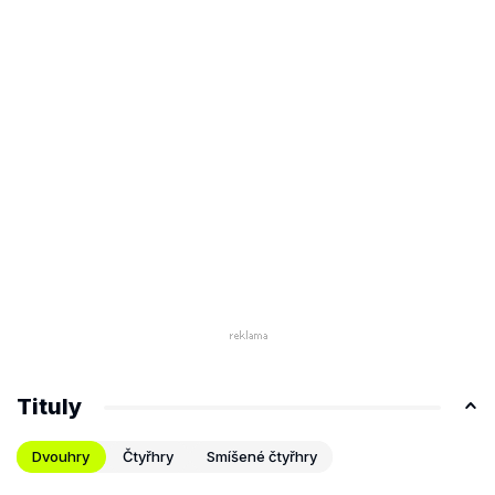
Tituly
Dvouhry
Čtyřhry
Smíšené čtyřhry