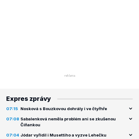
Expres zprávy
07:15
Nosková s Bouzkovou dohrály i ve čtyřhře
07:08
Sabalenková neměla problém ani se zkušenou
Číňankou
07:04
Jódar vyřídil i Musettiho a vyzve Lehečku