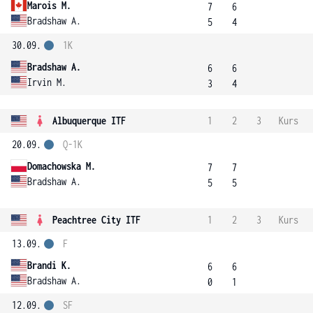
Marois M.
7
6
Bradshaw A.
5
4
30.09.
1K
Bradshaw A.
6
6
Irvin M.
3
4
Albuquerque ITF
1
2
3
Kurs
20.09.
Q-1K
Domachowska M.
7
7
Bradshaw A.
5
5
Peachtree City ITF
1
2
3
Kurs
13.09.
F
Brandi K.
6
6
Bradshaw A.
0
1
12.09.
SF