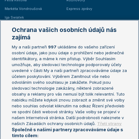
Petra Kvitová
Rozhovory
Markéta Vondroušová
Express zprávy
Iga Swiatek
Marie Bouzková
Ochrana vašich osobních údajů nás
Žebříčky
Kalendář turnajů
zajímá
My a naši partneři
997
ukládáme do vašeho zařízení
Žebříček ATP (muži)
Australian Open
osobní údaje, jako jsou údaje o prohlížení nebo jedinečné
Žebříček WTA (ženy)
French Open
identifikátory, a máme k nim přístup. Výběr Souhlasím
umožňuje, aby sledovací technologie podporovaly účely
Sázkařský žebříček
Wimbledon
uvedené v části My a naši partneři zpracováváme údaje za
US Open
účelem poskytování. Výběrem Zamítnout vše nebo
odvoláním svého souhlasu je zakážete. Pokud jsou
Turnaj mistrů
sledovací technologie zakázány, některé zobrazené
Turnaj mistryň
obsahy a reklamy pro vás nemusí být tolik relevantní. Tuto
Aktualní trendy
nabídku můžete kdykoli znovu zobrazit a změnit své volby
nebo souhlas odvolat kliknutím na odkaz Řízení předvoleb
ve spodní části webové stránky. Vaše volby se projeví v
Fotbalové přestupy
našem Internetová stránka. Další podrobnosti naleznete v
Livesport Daily
našich Zásadách ochrany osobních údajů.
Třetí strany
Společně s našimi partnery zpracováváme údaje s
LS Prague Open
tímto cílem: