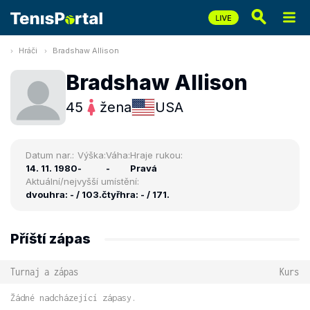
Hráči
Bradshaw Allison
Bradshaw Allison
45
žena
USA
Datum nar.:
Výška:
Váha:
Hraje rukou:
14. 11. 1980
-
-
Pravá
Aktuální/nejvyšší umístění:
dvouhra: - / 103.
čtyřhra: - / 171.
Příští zápas
Turnaj a zápas
Kurs
Žádné nadcházející zápasy.