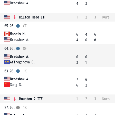
Bradshaw A.
4
3
Hilton Head ITF
1
2
3
Kurs
05.06.
ČF
Marois M.
6
4
6
Bradshaw A.
4
6
0
04.06.
OF
Bradshaw A.
6
6
Afinogenova E.
3
1
03.06.
1K
Bradshaw A.
7
6
Song S.
6
2
Houston 2 ITF
1
2
3
Kurs
27.05.
1K