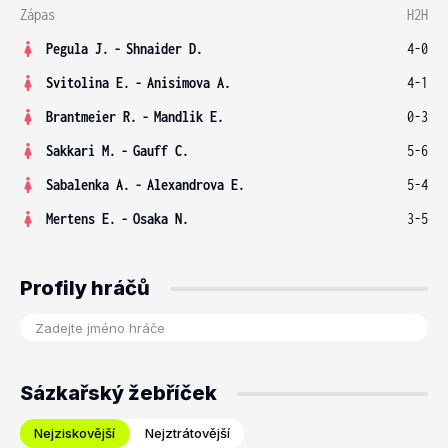
Zápas
H2H
Pegula J.
-
Shnaider D.
4-0
Svitolina E.
-
Anisimova A.
4-1
Brantmeier R.
-
Mandlik E.
0-3
Sakkari M.
-
Gauff C.
5-6
Sabalenka A.
-
Alexandrova E.
5-4
Mertens E.
-
Osaka N.
3-5
Profily hráčů
Sázkařský žebříček
Nejziskovější
Nejztrátovější