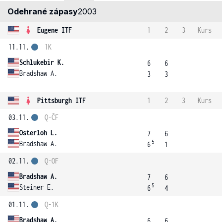
Odehrané zápasy
2003
Eugene ITF
1
2
3
Kurs
11.11.
1K
Schlukebir K.
6
6
Bradshaw A.
3
3
Pittsburgh ITF
1
2
3
Kurs
03.11.
Q-ČF
Osterloh L.
7
6
5
Bradshaw A.
6
1
02.11.
Q-OF
Bradshaw A.
7
6
5
Steiner E.
6
4
01.11.
Q-1K
Bradshaw A.
6
6