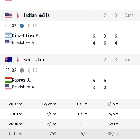
Indian Wells
1
2
3
Kurs
03.03.
Q-1K
Diaz-Oliva M.
6
3
6
Bradshaw A.
4
6
4
Scottsdale
1
2
3
Kurs
22.02.
Q-1K
Kapros A.
6
6
Bradshaw A.
3
0
2002
12/25
0/3
9/15
2001
7/9
0/1
6/6
-
2000
2/1
2/1
Celkem
44/59
5/6
35/42