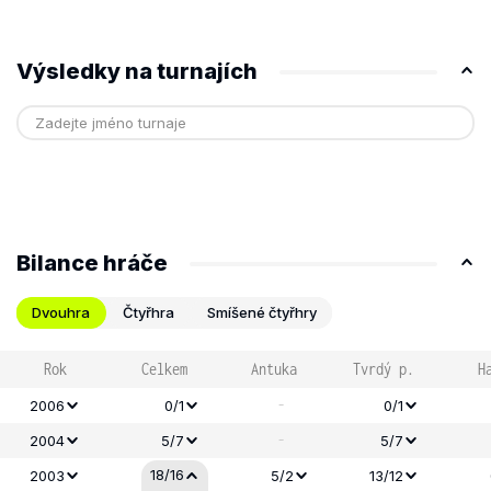
Výsledky na turnajích
Bilance hráče
Dvouhra
Čtyřhra
Smíšené čtyřhry
Rok
Celkem
Antuka
Tvrdý p.
H
-
2006
0/1
0/1
-
2004
5/7
5/7
18/16
2003
5/2
13/12