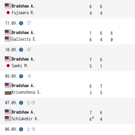
Bradshaw A.
6
6
Fujiwara R.
4
4
11.09.
ČF
Bradshaw A.
1
6
6
Gallovits E.
6
4
0
10.09.
OF
Bradshaw A.
7
6
Saeki M.
5
1
09.09.
1K
Bradshaw A.
6
7
Krivencheva S.
3
5
07.09.
Q-OF
Bradshaw A.
7
6
8
Schlukebir K.
6
4
06.09.
Q-1K