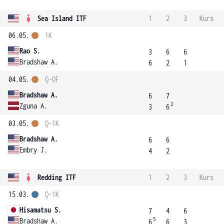
Sea Island ITF
1
2
3
Kurs
06.05.
1K
Rao S.
3
6
6
Bradshaw A.
6
2
1
04.05.
Q-OF
Bradshaw A.
6
7
2
Zguna A.
3
6
03.05.
Q-1K
Bradshaw A.
6
6
Embry J.
4
2
Redding ITF
1
2
3
Kurs
15.03.
Q-1K
Hisamatsu S.
7
4
6
5
Bradshaw A.
6
6
3