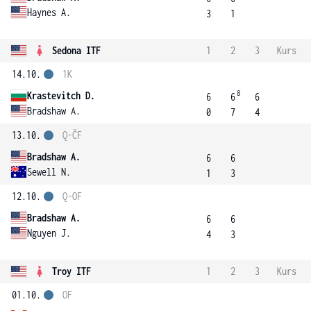
Haynes A.
3
1
Sedona ITF
1
2
3
Kurs
14.10.
1K
8
Krastevitch D.
6
6
6
Bradshaw A.
0
7
4
13.10.
Q-ČF
Bradshaw A.
6
6
Sewell N.
1
3
12.10.
Q-OF
Bradshaw A.
6
6
Nguyen J.
4
3
Troy ITF
1
2
3
Kurs
01.10.
OF