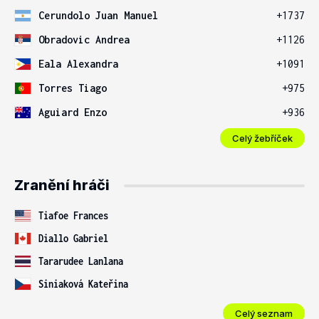
Cerundolo Juan Manuel
+1737
Obradovic Andrea
+1126
Eala Alexandra
+1091
Torres Tiago
+975
Aguiard Enzo
+936
Celý žebříček
Zranění hráči
Tiafoe Frances
Diallo Gabriel
Tararudee Lanlana
Siniaková Kateřina
Celý seznam