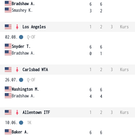
Bradshaw A.
6
6
Smashey K.
3
2
Los Angeles
1
2
3
Kurs
02.08.
Q-OF
Snyder T.
6
6
Bradshaw A.
0
1
Carlsbad WTA
1
2
3
Kurs
26.07.
Q-OF
Washington M.
6
6
Bradshaw A.
4
4
Allentown ITF
1
2
3
Kurs
10.06.
1K
Baker A.
6
6