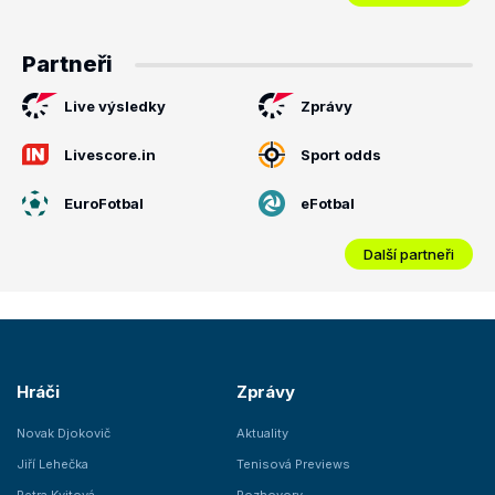
Partneři
Live výsledky
Zprávy
Livescore.in
Sport odds
EuroFotbal
eFotbal
Další partneři
Hráči
Zprávy
Novak Djokovič
Aktuality
Jiří Lehečka
Tenisová Previews