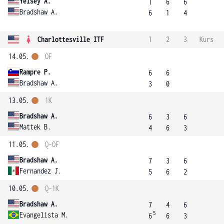
Yelsey A.
1
6
6
Bradshaw A.
6
1
4
Charlottesville ITF
1
2
3
Kurs
14.05.
OF
Rampre P.
6
6
Bradshaw A.
3
0
13.05.
1K
Bradshaw A.
6
3
6
Mattek B.
4
6
3
11.05.
Q-OF
Bradshaw A.
7
3
6
Fernandez J.
5
6
2
10.05.
Q-1K
Bradshaw A.
7
4
6
5
Evangelista M.
6
6
3