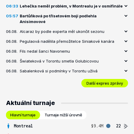
06:33
Lehečka neměl problém, v Montrealu je v osmifinále
05:57
Bartůňková po třísetovém boji podlehla
Anisimovové
06.08.
Alcaraz by podle experta měl ukončit sezonu
06.08.
Pegulaová nadělila přemožitelce Siniakové kanára
06.08.
Fils nedal šanci Navonemu
06.08.
Šwiateková v Torontu smetla Golubicovou
06.08.
Sabalenková si podmínky v Torontu užívá
Další expres zprávy
Aktuální turnaje
Hlavní turnaje
Turnaje nižší úrovně
Montreal
$9.4M
22