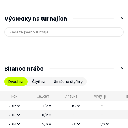
Výsledky na turnajích
Bilance hráče
Dvouhra
Čtyřhra
Smíšené čtyřhry
Rok
Celkem
Antuka
Tvrdý p.
H
-
2016
1/2
1/2
-
-
2015
0/2
2014
5/6
2/1
1/3