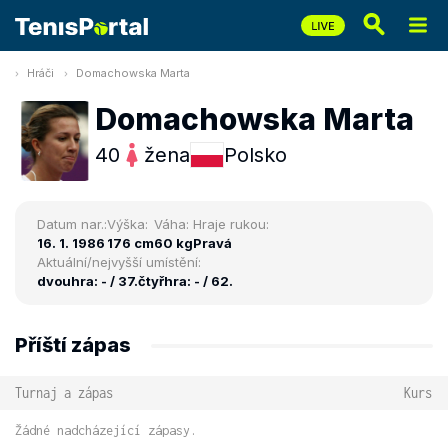
Hráči
Domachowska Marta
Domachowska Marta
40
žena
Polsko
Datum nar.:
Výška:
Váha:
Hraje rukou:
16. 1. 1986
176 cm
60 kg
Pravá
Aktuální/nejvyšší umístění:
dvouhra: - / 37.
čtyřhra: - / 62.
Příští zápas
Turnaj a zápas
Kurs
Žádné nadcházející zápasy.