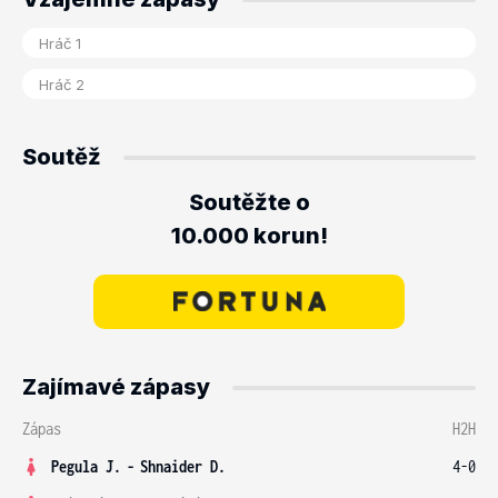
Soutěž
Soutěžte o
10.000 korun!
Zajímavé zápasy
Zápas
H2H
Pegula J.
-
Shnaider D.
4-0