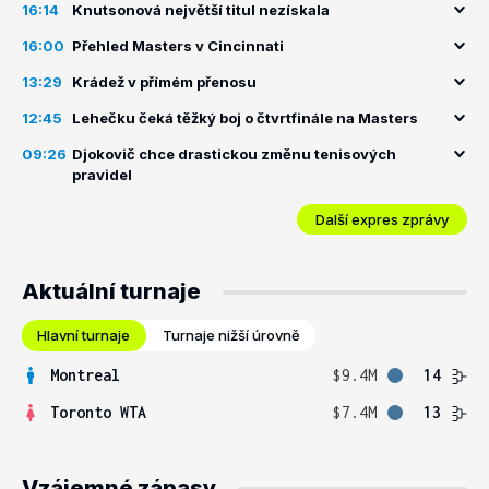
16:14
Knutsonová největší titul nezískala
16:00
Přehled Masters v Cincinnati
13:29
Krádež v přímém přenosu
12:45
Lehečku čeká těžký boj o čtvrtfinále na Masters
09:26
Djokovič chce drastickou změnu tenisových
pravidel
Další expres zprávy
Aktuální turnaje
Hlavní turnaje
Turnaje nižší úrovně
Montreal
$9.4M
14
Toronto WTA
$7.4M
13
Vzájemné zápasy