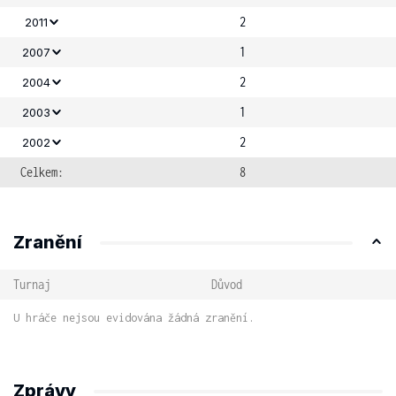
2
2011
1
2007
2
2004
1
2003
2
2002
Celkem:
8
Zranění
Turnaj
Důvod
U hráče nejsou evidována žádná zranění.
Zprávy