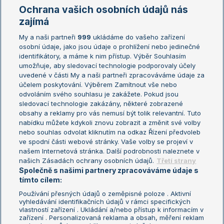
Marie Bouzková
Ochrana vašich osobních údajů nás
Žebříčky
Kalendář turnajů
zajímá
My a naši partneři
999
ukládáme do vašeho zařízení
Žebříček ATP (muži)
Australian Open
osobní údaje, jako jsou údaje o prohlížení nebo jedinečné
Žebříček WTA (ženy)
French Open
identifikátory, a máme k nim přístup. Výběr Souhlasím
umožňuje, aby sledovací technologie podporovaly účely
Sázkařský žebříček
Wimbledon
uvedené v části My a naši partneři zpracováváme údaje za
US Open
účelem poskytování. Výběrem Zamítnout vše nebo
odvoláním svého souhlasu je zakážete. Pokud jsou
Turnaj mistrů
sledovací technologie zakázány, některé zobrazené
Turnaj mistryň
obsahy a reklamy pro vás nemusí být tolik relevantní. Tuto
Aktualní trendy
nabídku můžete kdykoli znovu zobrazit a změnit své volby
nebo souhlas odvolat kliknutím na odkaz Řízení předvoleb
ve spodní části webové stránky. Vaše volby se projeví v
Fotbalové přestupy
našem Internetová stránka. Další podrobnosti naleznete v
Livesport Daily
našich Zásadách ochrany osobních údajů.
Třetí strany
Společně s našimi partnery zpracováváme údaje s
LS Prague Open
tímto cílem:
Používání přesných údajů o zeměpisné poloze . Aktivní
vyhledávání identifikačních údajů v rámci specifických
vlastností zařízení . Ukládání a/nebo přístup k informacím v
Podmínky užití
Nastavení soukromí
zařízení . Personalizovaná reklama a obsah, měření reklam
GDPR a žurnalistika
Reklama