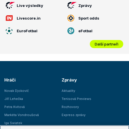
Live výsledky
Zprávy
Livescore.in
Sport odds
EuroFotbal
eFotbal
Další partneři
Hráči
Zprávy
Novak Djokovič
Aktuality
Jiří Lehečka
Tenisová Previews
Petra Kvitová
Rozhovory
Markéta Vondroušová
Express zprávy
Iga Swiatek