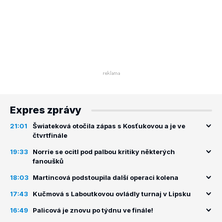
Expres zprávy
21:01
Šwiateková otočila zápas s Kosťukovou a je ve
čtvrtfinále
19:33
Norrie se ocitl pod palbou kritiky některých
fanoušků
18:03
Martincová podstoupila další operaci kolena
17:43
Kučmová s Laboutkovou ovládly turnaj v Lipsku
16:49
Palicová je znovu po týdnu ve finále!