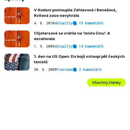
V Kodani postoupila Záhlavová i Benešová,
Kvitová zase nevyhrála
4. 8. 2010
Aktuality
19 komentářů
Clijstersová se vrátila na 'místo činu'. A
excelovala
1. 9. 2009
Aktuality
14 komentářů
1. den na US Open: Do bojů vstoupí pět českých
tenistů
30. 8. 2009
Previews
2 komentáře
Všechny články