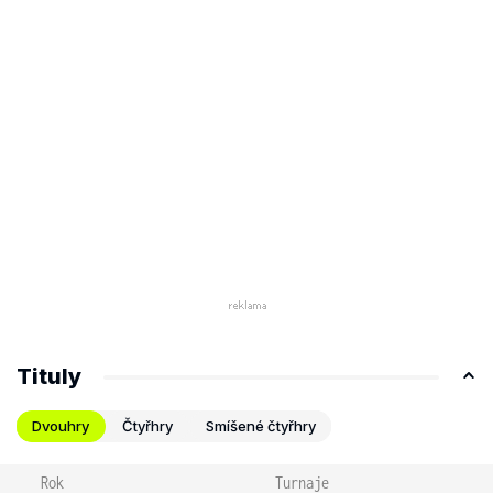
Tituly
Dvouhry
Čtyřhry
Smíšené čtyřhry
Rok
Turnaje