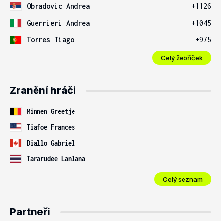
Obradovic Andrea
+1126
Guerrieri Andrea
+1045
Torres Tiago
+975
Celý žebříček
Zranění hráči
Minnen Greetje
Tiafoe Frances
Diallo Gabriel
Tararudee Lanlana
Celý seznam
Partneři