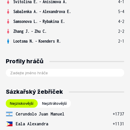
Svitolina E.
-
Anisimova A.
4-1
Sabalenka A.
-
Alexandrova E.
5-4
Samsonova L.
-
Rybakina E.
4-2
Zhang J.
-
Zhu C.
2-2
Lootsma N.
-
Koenders R.
2-1
Profily hráčů
Sázkařský žebříček
Nejziskovější
Nejztrátovější
Cerundolo Juan Manuel
+1737
Eala Alexandra
+1131