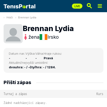
Hráči
Brennan Lydia
Brennan Lydia
žena
Irsko
Datum nar.:
Výška:
Váha:
Hraje rukou:
-
-
-
Pravá
Aktuální/nejvyšší umístění:
dvouhra: - / -
čtyřhra: - / 1284.
Příští zápas
Turnaj a zápas
Kurs
Žádné nadcházející zápasy.