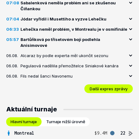
07:08
Sabalenková neměla problém ani se zkušenou
Číňankou
07:04
Jódar vyřídil i Musettiho a vyzve Lehečku
06:33
Lehečka neměl problém, v Montrealu je v osmifinále
05:57
Bartůňková po třísetovém boji podlehla
Anisimovové
06.08.
Alcaraz by podle experta měl ukončit sezonu
06.08.
Pegulaová nadělila přemožitelce Siniakové kanára
06.08.
Fils nedal šanci Navonemu
Další expres zprávy
Aktuální turnaje
Hlavní turnaje
Turnaje nižší úrovně
Montreal
$9.4M
22