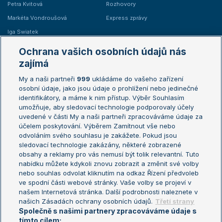
Petra Kvitová
Rozhovory
Markéta Vondroušová
Express zprávy
Iga Swiatek
Marie Bouzková
Ochrana vašich osobních údajů nás
Žebříčky
Kalendář turnajů
zajímá
My a naši partneři
999
ukládáme do vašeho zařízení
Žebříček ATP (muži)
Australian Open
osobní údaje, jako jsou údaje o prohlížení nebo jedinečné
Žebříček WTA (ženy)
French Open
identifikátory, a máme k nim přístup. Výběr Souhlasím
umožňuje, aby sledovací technologie podporovaly účely
Sázkařský žebříček
Wimbledon
uvedené v části My a naši partneři zpracováváme údaje za
US Open
účelem poskytování. Výběrem Zamítnout vše nebo
odvoláním svého souhlasu je zakážete. Pokud jsou
Turnaj mistrů
sledovací technologie zakázány, některé zobrazené
Turnaj mistryň
obsahy a reklamy pro vás nemusí být tolik relevantní. Tuto
Aktualní trendy
nabídku můžete kdykoli znovu zobrazit a změnit své volby
nebo souhlas odvolat kliknutím na odkaz Řízení předvoleb
ve spodní části webové stránky. Vaše volby se projeví v
Fotbalové přestupy
našem Internetová stránka. Další podrobnosti naleznete v
Livesport Daily
našich Zásadách ochrany osobních údajů.
Třetí strany
Společně s našimi partnery zpracováváme údaje s
LS Prague Open
tímto cílem: