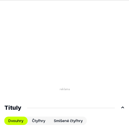
Tituly
Dvouhry
Čtyřhry
Smíšené čtyřhry