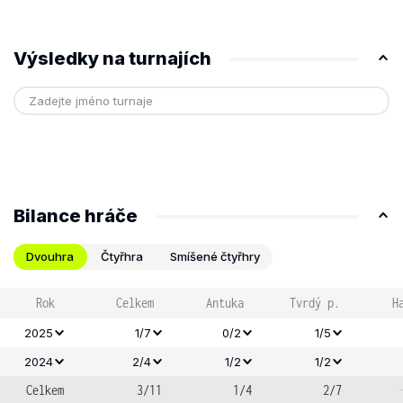
Výsledky na turnajích
Bilance hráče
Dvouhra
Čtyřhra
Smíšené čtyřhry
Rok
Celkem
Antuka
Tvrdý p.
H
2025
1/7
0/2
1/5
2024
2/4
1/2
1/2
Celkem
3/11
1/4
2/7