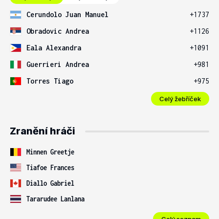
Cerundolo Juan Manuel
+1737
Obradovic Andrea
+1126
Eala Alexandra
+1091
Guerrieri Andrea
+981
Torres Tiago
+975
Celý žebříček
Zranění hráči
Minnen Greetje
Tiafoe Frances
Diallo Gabriel
Tararudee Lanlana
Celý seznam