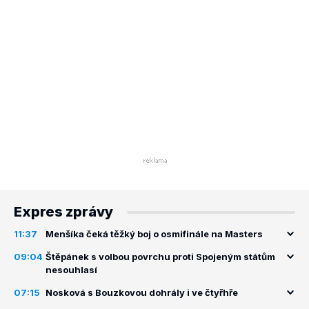
Expres zprávy
11:37
Menšíka čeká těžký boj o osmifinále na Masters
09:04
Štěpánek s volbou povrchu proti Spojeným státům
nesouhlasí
07:15
Nosková s Bouzkovou dohrály i ve čtyřhře