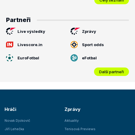
Partneři
Live výsledky
Zprávy
Livescore.in
Sport odds
EuroFotbal
eFotbal
Další partneři
Hráči
Zprávy
Novak Djokovič
Aktuality
Jiří Lehečka
Tenisová Previews