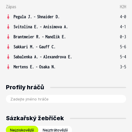
Zápas
H2H
Pegula J.
-
Shnaider D.
4-0
Svitolina E.
-
Anisimova A.
4-1
Brantmeier R.
-
Mandlik E.
0-3
Sakkari M.
-
Gauff C.
5-6
Sabalenka A.
-
Alexandrova E.
5-4
Mertens E.
-
Osaka N.
3-5
Profily hráčů
Sázkařský žebříček
Nejziskovější
Nejztrátovější