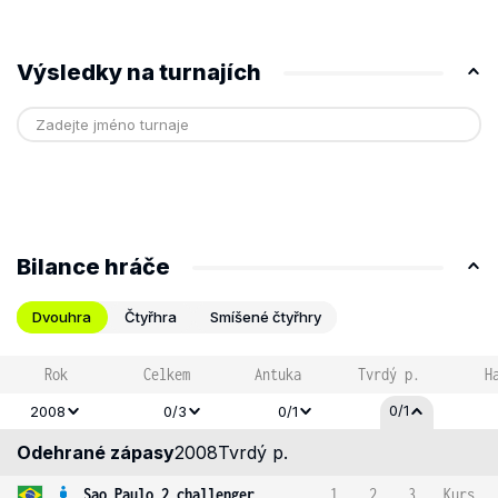
Výsledky na turnajích
Bilance hráče
Dvouhra
Čtyřhra
Smíšené čtyřhry
Rok
Celkem
Antuka
Tvrdý p.
H
0/1
2008
0/3
0/1
Odehrané zápasy
2008
Tvrdý p.
Sao Paulo 2 challenger
1
2
3
Kurs