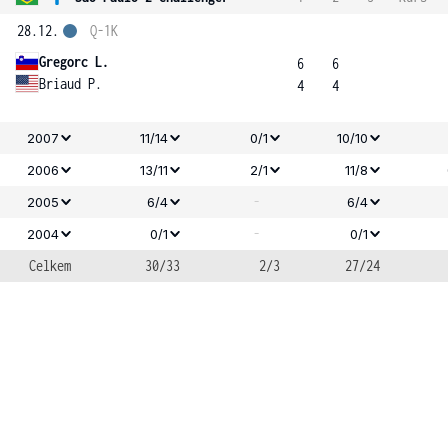
28.12.
Q-1K
Gregorc L.
6
6
Briaud P.
4
4
2007
11/14
0/1
10/10
2006
13/11
2/1
11/8
-
2005
6/4
6/4
-
2004
0/1
0/1
Celkem
30/33
2/3
27/24