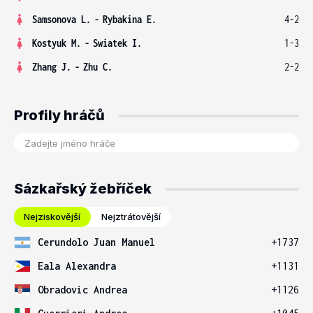
Samsonova L.
-
Rybakina E.
4-2
Kostyuk M.
-
Swiatek I.
1-3
Zhang J.
-
Zhu C.
2-2
Profily hráčů
Sázkařský žebříček
Nejziskovější
Nejztrátovější
Cerundolo Juan Manuel
+1737
Eala Alexandra
+1131
Obradovic Andrea
+1126