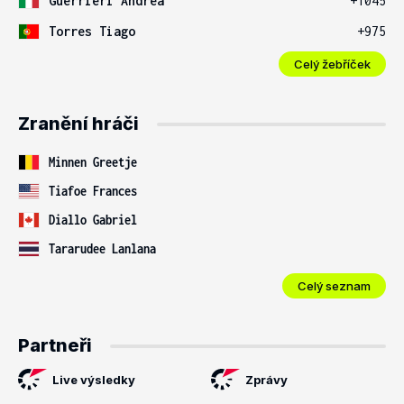
Guerrieri Andrea
+1045
Torres Tiago
+975
Celý žebříček
Zranění hráči
Minnen Greetje
Tiafoe Frances
Diallo Gabriel
Tararudee Lanlana
Celý seznam
Partneři
Live výsledky
Zprávy