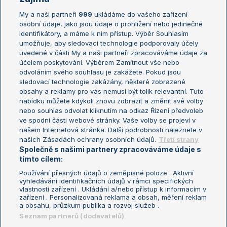
My a naši partneři
999
ukládáme do vašeho zařízení
Žebříček ATP (muži)
Australian Open
osobní údaje, jako jsou údaje o prohlížení nebo jedinečné
Žebříček WTA (ženy)
French Open
identifikátory, a máme k nim přístup. Výběr Souhlasím
umožňuje, aby sledovací technologie podporovaly účely
Sázkařský žebříček
Wimbledon
uvedené v části My a naši partneři zpracováváme údaje za
US Open
účelem poskytování. Výběrem Zamítnout vše nebo
odvoláním svého souhlasu je zakážete. Pokud jsou
Turnaj mistrů
sledovací technologie zakázány, některé zobrazené
Turnaj mistryň
obsahy a reklamy pro vás nemusí být tolik relevantní. Tuto
Aktualní trendy
nabídku můžete kdykoli znovu zobrazit a změnit své volby
nebo souhlas odvolat kliknutím na odkaz Řízení předvoleb
ve spodní části webové stránky. Vaše volby se projeví v
Fotbalové přestupy
našem Internetová stránka. Další podrobnosti naleznete v
Livesport Daily
našich Zásadách ochrany osobních údajů.
Třetí strany
Společně s našimi partnery zpracováváme údaje s
LS Prague Open
tímto cílem:
Používání přesných údajů o zeměpisné poloze . Aktivní
vyhledávání identifikačních údajů v rámci specifických
vlastností zařízení . Ukládání a/nebo přístup k informacím v
Podmínky užití
Nastavení soukromí
zařízení . Personalizovaná reklama a obsah, měření reklam
GDPR a žurnalistika
Reklama
a obsahu, průzkum publika a rozvoj služeb .
Informace o zpracování osobních
Kontakt
Seznam partnerů (dodavatelů)
údajů
Tiráž