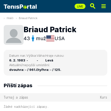
Hráči
Briaud Patrick
Briaud Patrick
43
muž
USA
Datum nar.:
Výška:
Váha:
Hraje rukou:
6. 2. 1983
-
-
Levá
Aktuální/nejvyšší umístění:
dvouhra: - / 961.
čtyřhra: - / 125.
Příští zápas
Turnaj a zápas
Kurs
Žádné nadcházející zápasy.