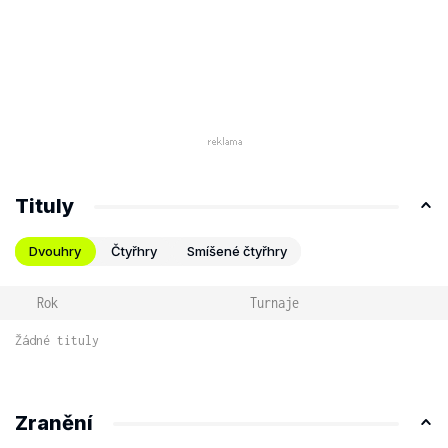
Tituly
Dvouhry
Čtyřhry
Smíšené čtyřhry
Rok
Turnaje
Žádné tituly
Zranění