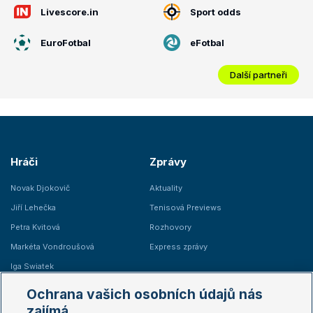
Livescore.in
Sport odds
EuroFotbal
eFotbal
Další partneři
Hráči
Zprávy
Novak Djokovič
Aktuality
Jiří Lehečka
Tenisová Previews
Petra Kvitová
Rozhovory
Markéta Vondroušová
Express zprávy
Iga Swiatek
Marie Bouzková
Ochrana vašich osobních údajů nás
Žebříčky
Kalendář turnajů
zajímá