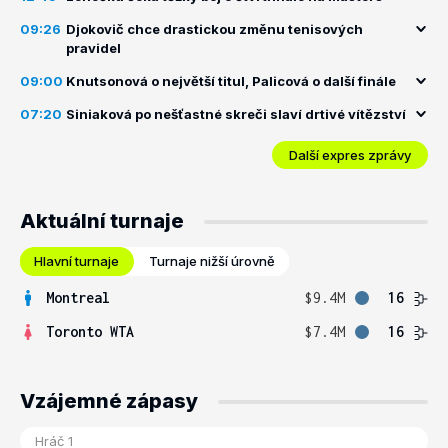
09:26
Djokovič chce drastickou změnu tenisových
pravidel
09:00
Knutsonová o největší titul, Palicová o další finále
07:20
Siniaková po nešťastné skreči slaví drtivé vítězství
Další expres zprávy
Aktuální turnaje
Hlavní turnaje
Turnaje nižší úrovně
Montreal
$9.4M
16
Toronto WTA
$7.4M
16
Vzájemné zápasy