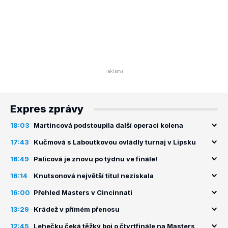
Expres zprávy
18:03
Martincová podstoupila další operaci kolena
17:43
Kučmová s Laboutkovou ovládly turnaj v Lipsku
16:49
Palicová je znovu po týdnu ve finále!
16:14
Knutsonová největší titul nezískala
16:00
Přehled Masters v Cincinnati
13:29
Krádež v přímém přenosu
12:45
Lehečku čeká těžký boj o čtvrtfinále na Masters