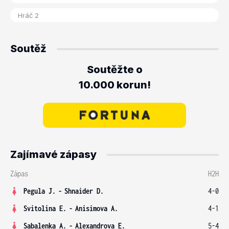
Soutěž
Soutěžte o
10.000 korun!
Zajímavé zápasy
Zápas
H2H
Pegula J.
-
Shnaider D.
4-0
Svitolina E.
-
Anisimova A.
4-1
Sabalenka A.
-
Alexandrova E.
5-4